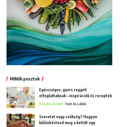
MiNők posztok
Egészséges, gyors reggeli
elfoglaltaknak – inspirációk és receptek
Konyha és kert
Test és Lélek
Szeretet vagy szükség? Hogyan
különböztesd meg a kettőt egy