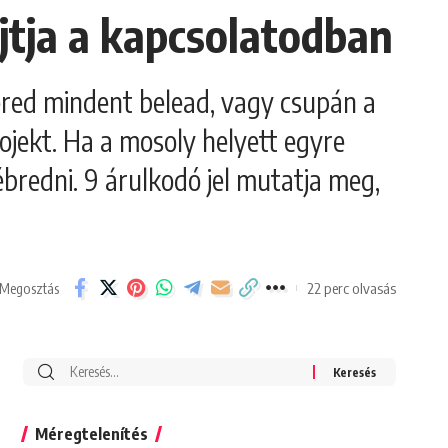
jtja a kapcsolatodban
ered mindent belead, vagy csupán a
jekt. Ha a mosoly helyett egyre
ébredni. 9 árulkodó jel mutatja meg,
22 perc olvasás
Megosztás
Search
for:
Méregtelenítés