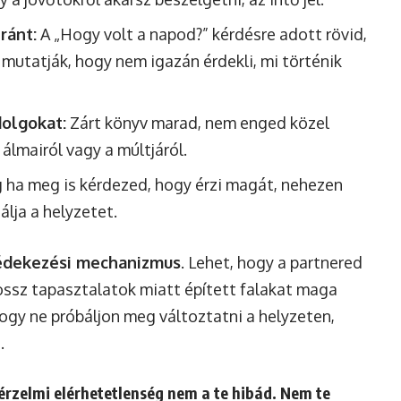
ránt:
A „Hogy volt a napod?” kérdésre adott rövid,
zt mutatják, hogy nem igazán érdekli, mi történik
olgokat:
Zárt könyv marad, nem enged közel
álmairól vagy a múltjáról.
ha meg is kérdezed, hogy érzi magát, nehezen
álja a helyzetet.
édekezési mechanizmus
. Lehet, hogy a partnered
ossz tapasztalatok miatt épített falakat maga
ogy ne próbáljon meg változtatni a helyzeten,
.
érzelmi elérhetetlenség nem a te hibád. Nem te