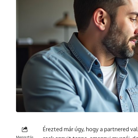
Érezted már úgy, hogy a partnered va
Megosztás