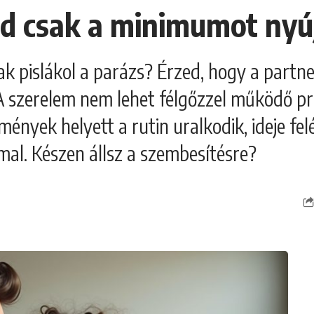
red csak a minimumot nyú
ak pislákol a parázs? Érzed, hogy a partn
 szerelem nem lehet félgőzzel működő pro
ények helyett a rutin uralkodik, ideje fel
al. Készen állsz a szembesítésre?