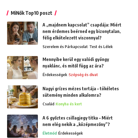
MiNők Top10 poszt
A „majdnem kapcsolat” csapdája: Miért
nem érdemes beérned egy bizonytalan,
félig elkötelezett viszonnyal?
Szerelem és Párkapcsolat
Test és Lélek
Mennyibe kerül egy valódi gyöngy
nyaklánc, és mitől függ az ára?
Érdekességek
Szépség és divat
Nagyi grízes mézes tortája – tökéletes
sütemény minden alkalomra?
Család
Konyha és kert
A 6 győztes csillagjegy titka – Miért
nem elég nekik a „középmezőny”?
Életmód
Érdekességek