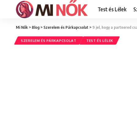
Test és Lélek
S
Mi Nők
>
Blog
>
Szerelem és Párkapcsolat
>
9 jel, hogy a partnered c
SZERELEM ÉS PÁRKAPCSOLAT
TEST ÉS LÉLEK