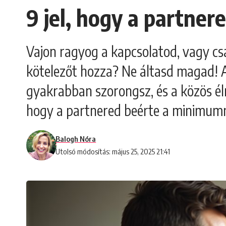
9 jel, hogy a partne
Vajon ragyog a kapcsolatod, vagy cs
kötelezőt hozza? Ne áltasd magad! A
gyakrabban szorongsz, és a közös élm
hogy a partnered beérte a minimumm
Balogh Nóra
Utolsó módosítás: május 25, 2025 21:41