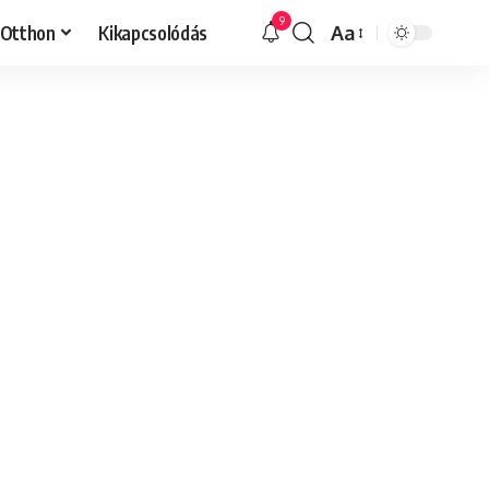
9
Otthon
Kikapcsolódás
Aa
Font
Resizer