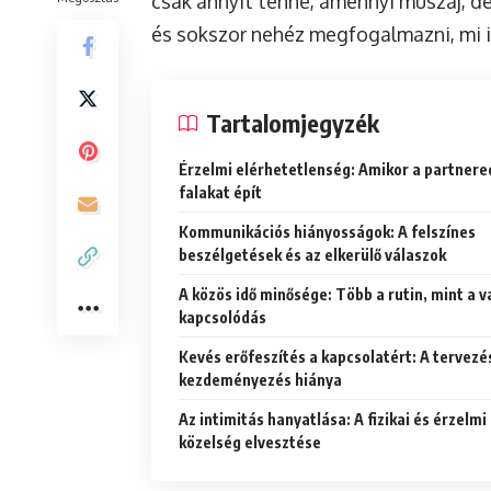
csak annyit tenne, amennyi muszáj, d
és sokszor nehéz megfogalmazni, mi is
Tartalomjegyzék
Érzelmi elérhetetlenség: Amikor a partnere
falakat épít
Kommunikációs hiányosságok: A felszínes
beszélgetések és az elkerülő válaszok
A közös idő minősége: Több a rutin, mint a v
kapcsolódás
Kevés erőfeszítés a kapcsolatért: A tervezé
kezdeményezés hiánya
Az intimitás hanyatlása: A fizikai és érzelmi
közelség elvesztése