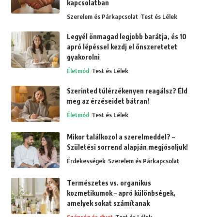
kapcsolatban
Szerelem és Párkapcsolat
Test és Lélek
Legyél önmagad legjobb barátja, és 10
apró lépéssel kezdj el önszeretetet
gyakorolni
Életmód
Test és Lélek
Szerinted túlérzékenyen reagálsz? Éld
meg az érzéseidet bátran!
Életmód
Test és Lélek
Mikor találkozol a szerelmeddel? –
Születési sorrend alapján megjósoljuk!
Érdekességek
Szerelem és Párkapcsolat
Természetes vs. organikus
kozmetikumok – apró különbségek,
amelyek sokat számítanak
Szépség és divat
Test és Lélek