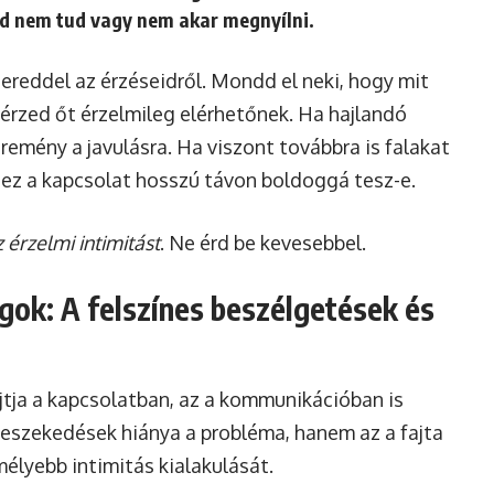
ed nem tud vagy nem akar megnyílni.
ereddel az érzéseidről. Mondd el neki, hogy mit
 érzed őt érzelmileg elérhetőnek. Ha hajlandó
remény a javulásra. Ha viszont továbbra is falakat
 ez a kapcsolat hosszú távon boldoggá tesz-e.
 érzelmi intimitást
. Ne érd be kevesebbel.
ok: A felszínes beszélgetések és
tja a kapcsolatban, az a kommunikációban is
eszekedések hiánya a probléma, hanem az a fajta
élyebb intimitás kialakulását.