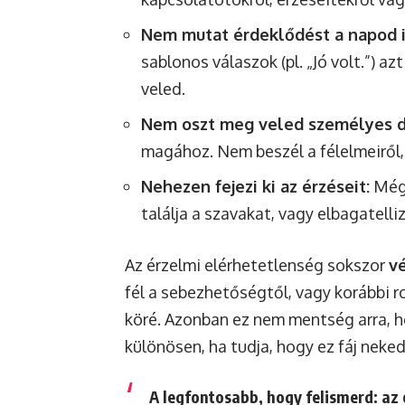
Nem mutat érdeklődést a napod i
sablonos válaszok (pl. „Jó volt.”) a
veled.
Nem oszt meg veled személyes d
magához. Nem beszél a félelmeiről, 
Nehezen fejezi ki az érzéseit:
Még 
találja a szavakat, vagy elbagatelliz
Az érzelmi elérhetetlenség sokszor
v
fél a sebezhetőségtől, vagy korábbi r
köré. Azonban ez nem mentség arra, h
különösen, ha tudja, hogy ez fáj neked
A legfontosabb, hogy felismerd: az 