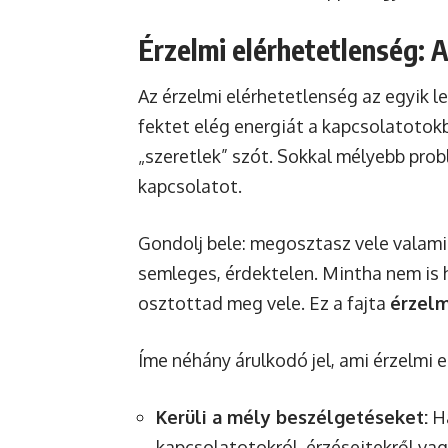
Érzelmi elérhetetlenség: A
Az érzelmi elérhetetlenség az egyik 
fektet elég energiát a kapcsolatotokb
„szeretlek” szót. Sokkal mélyebb pro
kapcsolatot.
Gondolj bele: megosztasz vele valami
semleges, érdektelen. Mintha nem is 
osztottad meg vele. Ez a fajta
érzelm
Íme néhány árulkodó jel, ami érzelmi e
Kerüli a mély beszélgetéseket:
Ha
kapcsolatotokról, érzéseitekről vagy