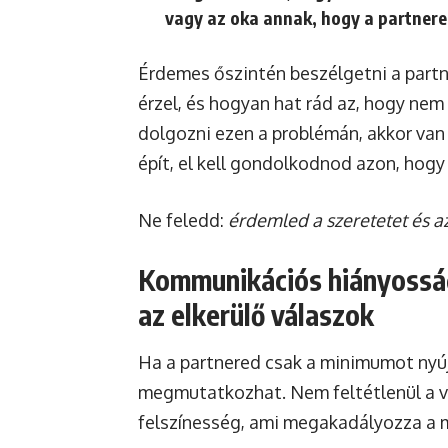
vagy az oka annak, hogy a partner
Érdemes őszintén beszélgetni a partn
érzel, és hogyan hat rád az, hogy nem
dolgozni ezen a problémán, akkor van 
épít, el kell gondolkodnod azon, hogy
Ne feledd:
érdemled a szeretetet és az
Kommunikációs hiányosság
az elkerülő válaszok
Ha a partnered csak a minimumot nyúj
megmutatkozhat. Nem feltétlenül a v
felszínesség, ami megakadályozza a m