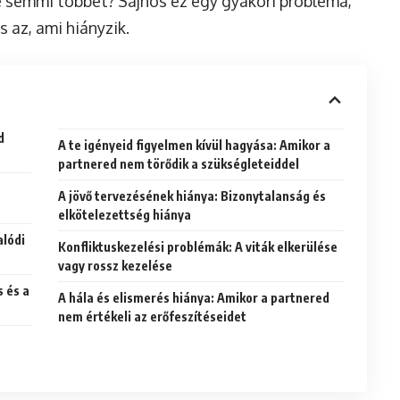
e semmi többet? Sajnos ez egy gyakori probléma,
 az, ami hiányzik.
d
A te igényeid figyelmen kívül hagyása: Amikor a
partnered nem törődik a szükségleteiddel
A jövő tervezésének hiánya: Bizonytalanság és
elkötelezettség hiánya
alódi
Konfliktuskezelési problémák: A viták elkerülése
vagy rossz kezelése
s és a
A hála és elismerés hiánya: Amikor a partnered
nem értékeli az erőfeszítéseidet