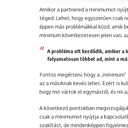
Amikor a partnered a minimumot nyújtj
téged. Lehet, hogy egyszerűen csak ne
éppen más problémákkal küzd, amik be
minimum következetesen jelen van, az
A probléma ott kezdődik, amikor a k
folyamatosan többet ad, mint a má
Fontos megérteni, hogy a „minimum” f
az a másiknak kevés lehet. Ezért is k
hogy mit vártok el egymástól, és mi az
A következő pontokban megvizsgáljuk,
csak a minimumot nyújtja a kapcsolatb
szakítást, de mindenképpen figyelmezt