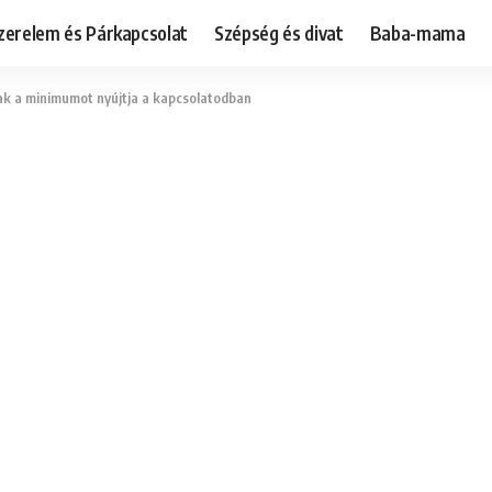
zerelem és Párkapcsolat
Szépség és divat
Baba-mama
sak a minimumot nyújtja a kapcsolatodban