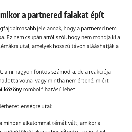
mikor a partnered falakat épít
legfájdalmasabb jele annak, hogy a partnered nem
a. Ez nem csupán arról szól, hogy nem mondja ki a
blémákra utal, amelyek hosszú távon alááshatják a
t, ami nagyon fontos számodra, de a reakciója
hallotta volna, vagy mintha nem értené, miért
i közöny
romboló hatású lehet.
lérhetetlenségre utal:
 minden alkalommal témát vált, amikor a
 a jövőtökről akarsz beszélgetni, az intő jel.