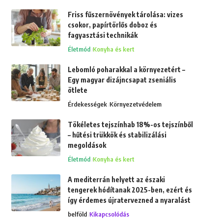
Friss fűszernövények tárolása: vizes
csokor, papírtörlős doboz és
fagyasztási technikák
Életmód
Konyha és kert
Lebomló poharakkal a környezetért –
Egy magyar dizájncsapat zseniális
ötlete
Érdekességek
Környezetvédelem
Tökéletes tejszínhab 18%-os tejszínből
– hűtési trükkök és stabilizálási
megoldások
Életmód
Konyha és kert
A mediterrán helyett az északi
tengerek hódítanak 2025-ben, ezért és
így érdemes újratervezned a nyaralást
belföld
Kikapcsolódás