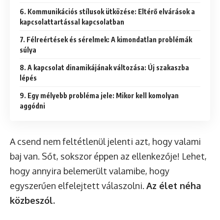
6. Kommunikációs stílusok ütközése: Eltérő elvárások a
kapcsolattartással kapcsolatban
7. Félreértések és sérelmek: A kimondatlan problémák
súlya
8. A kapcsolat dinamikájának változása: Új szakaszba
lépés
9. Egy mélyebb probléma jele: Mikor kell komolyan
aggódni
A csend nem feltétlenül jelenti azt, hogy valami
baj van. Sőt, sokszor éppen az ellenkezője! Lehet,
hogy annyira belemerült valamibe, hogy
egyszerűen elfelejtett válaszolni.
Az élet néha
közbeszól.