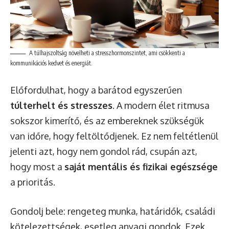
A túlhajszoltság növelheti a stresszhormonszintet, ami csökkenti a
kommunikációs kedvet és energiát.
Előfordulhat, hogy a barátod egyszerűen
túlterhelt és stresszes
. A modern élet ritmusa
sokszor kimerítő, és az embereknek szükségük
van időre, hogy feltöltődjenek. Ez nem feltétlenül
jelenti azt, hogy nem gondol rád, csupán azt,
hogy most a
saját mentális és fizikai egészsége
a prioritás.
Gondolj bele: rengeteg munka, határidők, családi
kötelezettségek, esetleg anyagi gondok. Ezek