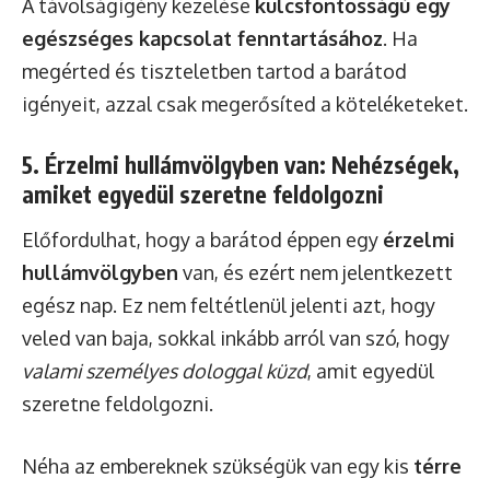
A távolságigény kezelése
kulcsfontosságú egy
egészséges kapcsolat fenntartásához
. Ha
megérted és tiszteletben tartod a barátod
igényeit, azzal csak megerősíted a köteléketeket.
5. Érzelmi hullámvölgyben van: Nehézségek,
amiket egyedül szeretne feldolgozni
Előfordulhat, hogy a barátod éppen egy
érzelmi
hullámvölgyben
van, és ezért nem jelentkezett
egész nap. Ez nem feltétlenül jelenti azt, hogy
veled van baja, sokkal inkább arról van szó, hogy
valami személyes dologgal küzd
, amit egyedül
szeretne feldolgozni.
Néha az embereknek szükségük van egy kis
térre