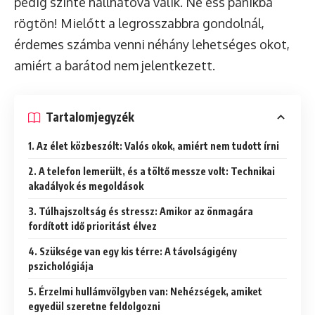
pedig szinte hallhatóvá válik. Ne ess pánikba
rögtön! Mielőtt a legrosszabbra gondolnál,
érdemes számba venni néhány lehetséges okot,
amiért a barátod nem jelentkezett.
Tartalomjegyzék
1. Az élet közbeszólt: Valós okok, amiért nem tudott írni
2. A telefon lemerült, és a töltő messze volt: Technikai
akadályok és megoldások
3. Túlhajszoltság és stressz: Amikor az önmagára
fordított idő prioritást élvez
4. Szüksége van egy kis térre: A távolságigény
pszichológiája
5. Érzelmi hullámvölgyben van: Nehézségek, amiket
egyedül szeretne feldolgozni