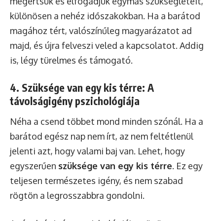
megértsük és elfogadjuk egymás szükségleteit,
különösen a nehéz időszakokban. Ha a barátod
magához tért, valószínűleg magyarázatot ad
majd, és újra felveszi veled a kapcsolatot. Addig
is, légy türelmes és támogató.
4. Szüksége van egy kis térre: A
távolságigény pszichológiája
Néha a csend többet mond minden szónál. Ha a
barátod egész nap nem írt, az nem feltétlenül
jelenti azt, hogy valami baj van. Lehet, hogy
egyszerűen
szüksége van egy kis térre
. Ez egy
teljesen természetes igény, és nem szabad
rögtön a legrosszabbra gondolni.