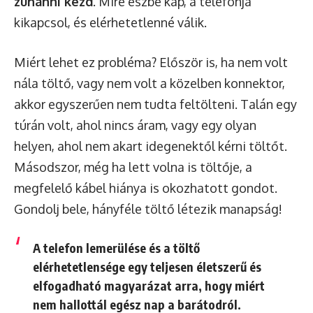
zuhanni kezd
. Mire észbe kap, a telefonja
kikapcsol, és elérhetetlenné válik.
Miért lehet ez probléma? Először is, ha nem volt
nála töltő, vagy nem volt a közelben konnektor,
akkor egyszerűen nem tudta feltölteni. Talán egy
túrán volt, ahol nincs áram, vagy egy olyan
helyen, ahol nem akart idegenektől kérni töltőt.
Másodszor, még ha lett volna is töltője, a
megfelelő kábel hiánya is okozhatott gondot.
Gondolj bele, hányféle töltő létezik manapság!
A telefon lemerülése és a töltő
elérhetetlensége
egy teljesen életszerű és
elfogadható magyarázat
arra, hogy miért
nem hallottál egész nap a barátodról.