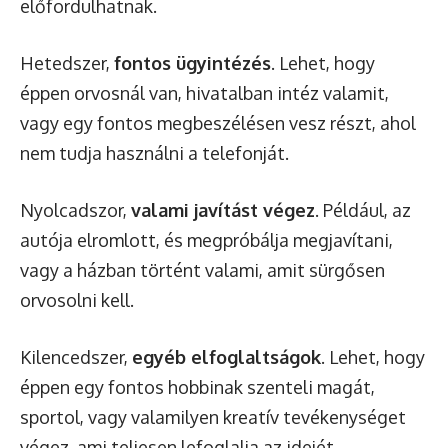
előfordulhatnak.
Hetedszer,
fontos ügyintézés
. Lehet, hogy
éppen orvosnál van, hivatalban intéz valamit,
vagy egy fontos megbeszélésen vesz részt, ahol
nem tudja használni a telefonját.
Nyolcadszor,
valami javítást végez
. Például, az
autója elromlott, és megpróbálja megjavítani,
vagy a házban történt valami, amit sürgősen
orvosolni kell.
Kilencedszer,
egyéb elfoglaltságok
. Lehet, hogy
éppen egy fontos hobbinak szenteli magát,
sportol, vagy valamilyen kreatív tevékenységet
végez, ami teljesen lefoglalja az idejét.