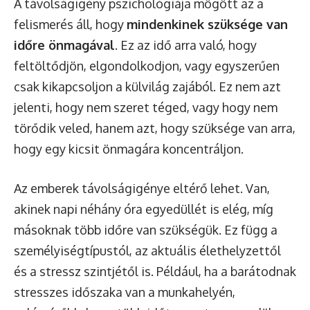
A távolságigény pszichológiája mögött az a
felismerés áll, hogy
mindenkinek szüksége van
időre önmagával
. Ez az idő arra való, hogy
feltöltődjön, elgondolkodjon, vagy egyszerűen
csak kikapcsoljon a külvilág zajából. Ez nem azt
jelenti, hogy nem szeret téged, vagy hogy nem
törődik veled, hanem azt, hogy szüksége van arra,
hogy egy kicsit önmagára koncentráljon.
Az emberek távolságigénye eltérő lehet. Van,
akinek napi néhány óra egyedüllét is elég, míg
másoknak több időre van szükségük. Ez függ a
személyiségtípustól, az aktuális élethelyzettől
és a stressz szintjétől is. Például, ha a barátodnak
stresszes időszaka van a munkahelyén,