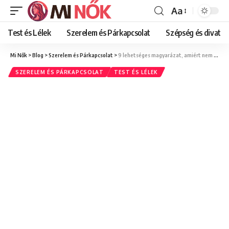
Aa
Font
Resizer
Test és Lélek
Szerelem és Párkapcsolat
Szépség és divat
Mi Nők
>
Blog
>
Szerelem és Párkapcsolat
>
9 lehetséges magyarázat, amiért nem írt neked a barátod egész nap
SZERELEM ÉS PÁRKAPCSOLAT
TEST ÉS LÉLEK