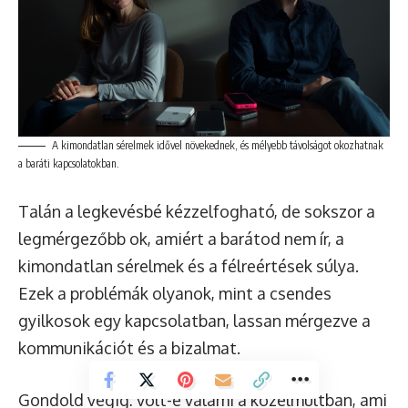
A kimondatlan sérelmek idővel növekednek, és mélyebb távolságot okozhatnak
a baráti kapcsolatokban.
Talán a legkevésbé kézzelfogható, de sokszor a
legmérgezőbb ok, amiért a barátod nem ír, a
kimondatlan sérelmek és a félreértések súlya.
Ezek a problémák olyanok, mint a csendes
gyilkosok egy kapcsolatban, lassan mérgezve a
kommunikációt és a bizalmat.
Gondold végig: volt-e valami a közelmúltban, ami