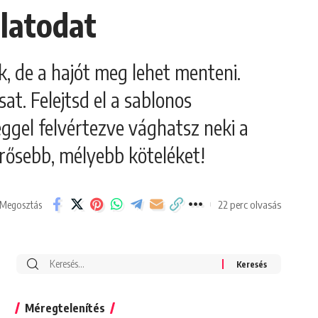
latodat
, de a hajót meg lehet menteni.
t. Felejtsd el a sablonos
éggel felvértezve vághatsz neki a
erősebb, mélyebb köteléket!
22 perc olvasás
Megosztás
Search
for:
Méregtelenítés