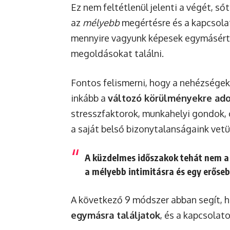
Ez nem feltétlenül jelenti a végét, ső
az
mélyebb
megértésre és a kapcsolat
mennyire vagyunk képesek egymásért 
megoldásokat találni.
Fontos felismerni, hogy a nehézségek 
inkább a
változó körülményekre adot
stresszfaktorok, munkahelyi gondok, 
a saját belső bizonytalanságaink vetü
A küzdelmes időszakok tehát nem a 
a mélyebb intimitásra és egy erőseb
A következő 9 módszer abban segít, 
egymásra találjatok
, és a kapcsolat