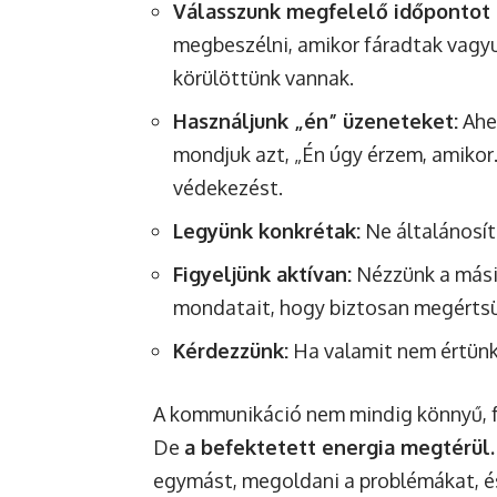
Válasszunk megfelelő időpontot 
megbeszélni, amikor fáradtak vagyu
körülöttünk vannak.
Használjunk „én” üzeneteket:
Ahe
mondjuk azt, „Én úgy érzem, amikor…
védekezést.
Legyünk konkrétak:
Ne általánosít
Figyeljünk aktívan:
Nézzünk a mási
mondatait, hogy biztosan megértsü
Kérdezzünk:
Ha valamit nem értünk,
A kommunikáció nem mindig könnyű, fő
De
a befektetett energia megtérül.
egymást, megoldani a problémákat, é