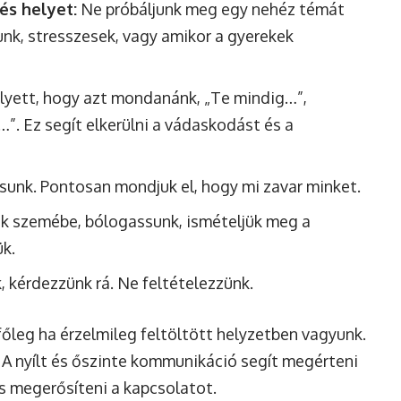
és helyet:
Ne próbáljunk meg egy nehéz témát
nk, stresszesek, vagy amikor a gyerekek
lyett, hogy azt mondanánk, „Te mindig…”,
”. Ez segít elkerülni a vádaskodást és a
sunk. Pontosan mondjuk el, hogy mi zavar minket.
k szemébe, bólogassunk, ismételjük meg a
k.
 kérdezzünk rá. Ne feltételezzünk.
leg ha érzelmileg feltöltött helyzetben vagyunk.
A nyílt és őszinte kommunikáció segít megérteni
s megerősíteni a kapcsolatot.