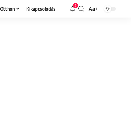
9
Otthon
Kikapcsolódás
Aa
Font
Resizer