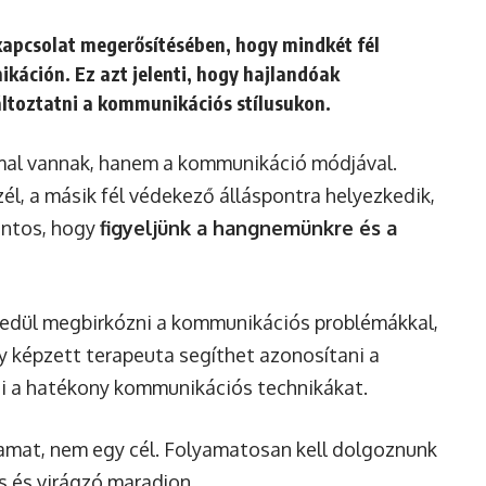
kapcsolat megerősítésében, hogy mindkét fél
káción. Ez azt jelenti, hogy hajlandóak
áltoztatni a kommunikációs stílusukon.
mal vannak, hanem a kommunikáció módjával.
zél, a másik fél védekező álláspontra helyezkedik,
ontos, hogy
figyeljünk a hangnemünkre és a
edül megbirkózni a kommunikációs problémákkal,
y képzett terapeuta segíthet azonosítani a
ni a hatékony kommunikációs technikákat.
amat, nem egy cél. Folyamatosan kell dolgoznunk
s és virágzó maradjon.