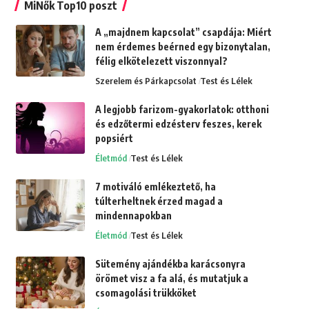
MiNők Top10 poszt
A „majdnem kapcsolat” csapdája: Miért
nem érdemes beérned egy bizonytalan,
félig elkötelezett viszonnyal?
Szerelem és Párkapcsolat
Test és Lélek
A legjobb farizom-gyakorlatok: otthoni
és edzőtermi edzésterv feszes, kerek
popsiért
Életmód
Test és Lélek
7 motiváló emlékeztető, ha
túlterheltnek érzed magad a
mindennapokban
Életmód
Test és Lélek
Sütemény ajándékba karácsonyra
örömet visz a fa alá, és mutatjuk a
csomagolási trükköket