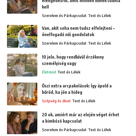
elengedésről, amit minden nőnek tudnia
kell
Szerelem és Párkapcsolat
Test és Lélek
Van, akit soha nem tudsz elfelejteni –
önelfogadó női gondolatok
Szerelem és Párkapcsolat
Test és Lélek
10 jele, hogy rendkívül érzékeny
személyiség vagy
Életmód
Test és Lélek
Őszi extra arcpakolások: Így ápold a
bőröd, ha jön a hideg
Szépség és divat
Test és Lélek
20 ok, amiért már az elején véget érhet
a bimbózó kapcsolat
Szerelem és Párkapcsolat
Test és Lélek