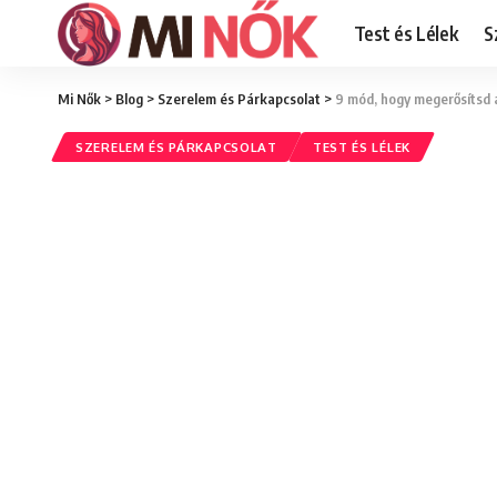
Test és Lélek
S
Mi Nők
>
Blog
>
Szerelem és Párkapcsolat
>
9 mód, hogy megerősítsd 
SZERELEM ÉS PÁRKAPCSOLAT
TEST ÉS LÉLEK