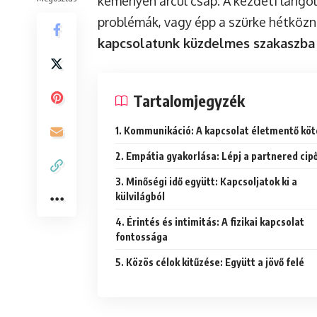
keményen arcul csap. A kezdeti lángo
problémák, vagy épp a szürke hétközn
kapcsolatunk küzdelmes szakaszba 
Tartalomjegyzék
1. Kommunikáció: A kapcsolat életmentő köt
2. Empátia gyakorlása: Lépj a partnered cip
3. Minőségi idő együtt: Kapcsoljatok ki a
külvilágból
4. Érintés és intimitás: A fizikai kapcsolat
fontossága
5. Közös célok kitűzése: Együtt a jövő felé