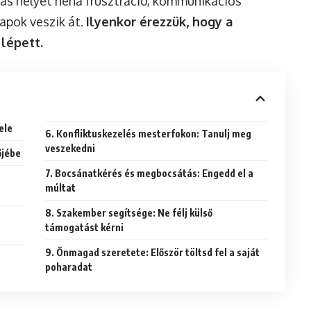
lás helyét néha frusztráció, kommunikációs
apok veszik át.
Ilyenkor érezzük, hogy a
lépett.
ele
6. Konfliktuskezelés mesterfokon: Tanulj meg
veszekedni
őjébe
7. Bocsánatkérés és megbocsátás: Engedd el a
múltat
8. Szakember segítsége: Ne félj külső
támogatást kérni
9. Önmagad szeretete: Először töltsd fel a saját
poharadat