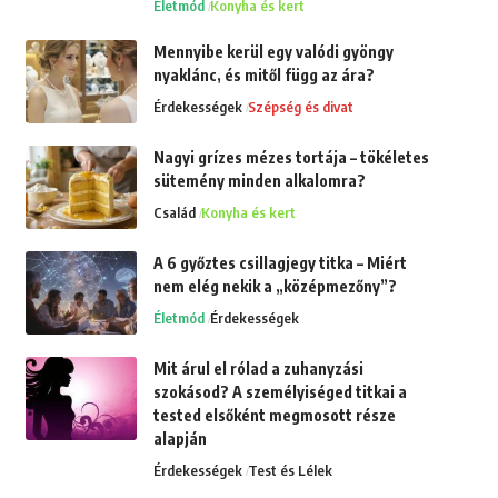
Életmód
Konyha és kert
Mennyibe kerül egy valódi gyöngy
nyaklánc, és mitől függ az ára?
Érdekességek
Szépség és divat
Nagyi grízes mézes tortája – tökéletes
sütemény minden alkalomra?
Család
Konyha és kert
A 6 győztes csillagjegy titka – Miért
nem elég nekik a „középmezőny”?
Életmód
Érdekességek
Mit árul el rólad a zuhanyzási
szokásod? A személyiséged titkai a
tested elsőként megmosott része
alapján
Érdekességek
Test és Lélek