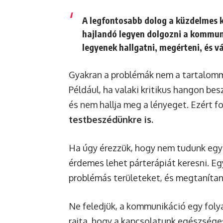
A legfontosabb dolog a küzdelmes 
hajlandó legyen dolgozni a kommuni
legyenek hallgatni, megérteni, és v
Gyakran a problémák nem a tartalom
Például, ha valaki kritikus hangon bes
és nem hallja meg a lényeget. Ezért f
testbeszédünkre is.
Ha úgy érezzük, hogy nem tudunk egy
érdemes lehet párterápiát keresni. Eg
problémás területeket, és megtaníta
Ne feledjük, a kommunikáció egy foly
rajta, hogy a kapcsolatunk egészsége