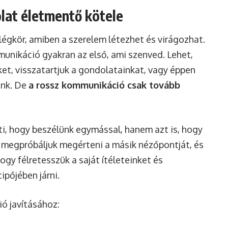
lat életmentő kötele
légkör, amiben a szerelem létezhet és virágozhat.
unikáció gyakran az első, ami szenved. Lehet,
et, visszatartjuk a gondolatainkat, vagy éppen
unk. De
a rossz kommunikáció csak tovább
ti, hogy beszélünk egymással, hanem azt is, hogy
, megpróbáljuk megérteni a másik nézőpontját, és
hogy félretesszük a saját ítéleteinket és
ipőjében járni.
ó javításához: