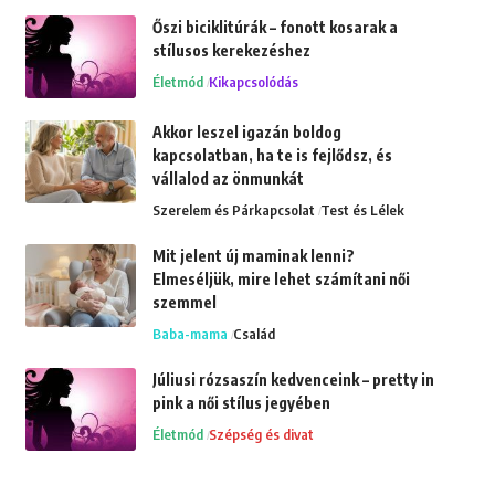
Őszi biciklitúrák – fonott kosarak a
stílusos kerekezéshez
Életmód
Kikapcsolódás
Akkor leszel igazán boldog
kapcsolatban, ha te is fejlődsz, és
vállalod az önmunkát
Szerelem és Párkapcsolat
Test és Lélek
Mit jelent új maminak lenni?
Elmeséljük, mire lehet számítani női
szemmel
Baba-mama
Család
Júliusi rózsaszín kedvenceink – pretty in
pink a női stílus jegyében
Életmód
Szépség és divat