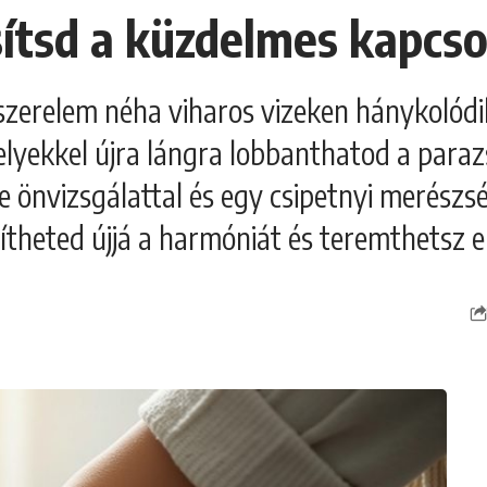
ítsd a küzdelmes kapcso
szerelem néha viharos vizeken hánykolódik
lyekkel újra lángra lobbanthatod a parazsa
te önvizsgálattal és egy csipetnyi merészs
ítheted újjá a harmóniát és teremthetsz 