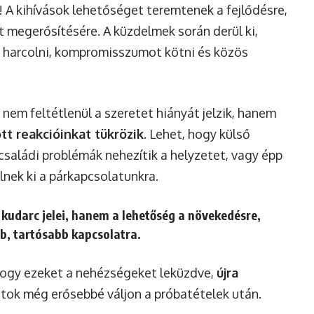
t! A kihívások lehetőséget teremtenek a fejlődésre,
 megerősítésére. A küzdelmek során derül ki,
harcolni, kompromisszumot kötni és közös
nem feltétlenül a szeretet hiányát jelzik, hanem
t reakcióinkat tükrözik
. Lehet, hogy külső
családi problémák nehezítik a helyzetet, vagy épp
lnek ki a párkapcsolatunkra.
kudarc jelei, hanem a lehetőség a növekedésre,
b, tartósabb kapcsolatra.
hogy ezeket a nehézségeket leküzdve,
újra
otok még erősebbé váljon a próbatételek után.