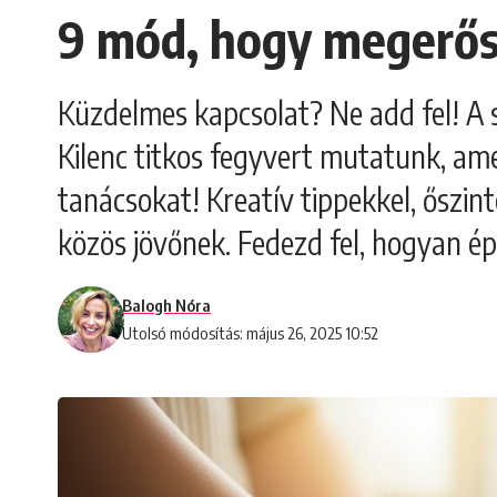
9 mód, hogy megerős
Küzdelmes kapcsolat? Ne add fel! A 
Kilenc titkos fegyvert mutatunk, ame
tanácsokat! Kreatív tippekkel, őszin
közös jövőnek. Fedezd fel, hogyan ép
Balogh Nóra
Utolsó módosítás: május 26, 2025 10:52