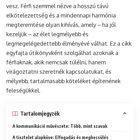
vesz. Férfi szemmel nézve a hosszú távú
elkötelezettség és a mindennapi harmónia
megteremtése olyan kihívás, amely – ha jól
kezeljük – az élet legmélyebb és
legmegelégedettebb élményévé válhat. Ez a cikk
egyfajta útikönyvként szolgálhat azoknak a
férfiaknak, akik nemcsak túlélni, hanem
virágoztatni szeretnék kapcsolatukat, és
mélyebb, tartalmasabb köteléket építenének
feleségükkel.
Tartalomjegyzék
A kommunikáció művészete: Több, mint szavak
A tisztelet alapköve: Elfogadás és megbecsülés