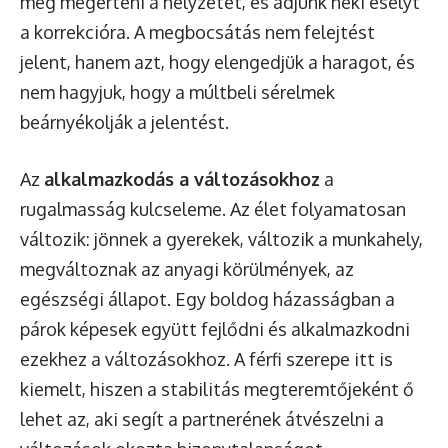
meg megérteni a helyzetét, és adjunk neki esélyt
a korrekcióra. A megbocsátás nem felejtést
jelent, hanem azt, hogy elengedjük a haragot, és
nem hagyjuk, hogy a múltbeli sérelmek
beárnyékolják a jelentést.
Az
alkalmazkodás a változásokhoz
a
rugalmasság kulcseleme. Az élet folyamatosan
változik: jönnek a gyerekek, változik a munkahely,
megváltoznak az anyagi körülmények, az
egészségi állapot. Egy boldog házasságban a
párok képesek együtt fejlődni és alkalmazkodni
ezekhez a változásokhoz. A férfi szerepe itt is
kiemelt, hiszen a stabilitás megteremtőjeként ő
lehet az, aki segít a partnerének átvészelni a