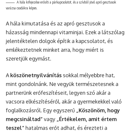
A hála kifejezése erősíti a párkapcsolatot, és a szívből jövő apró gesztusok
varázsa csodákra képes.
A hála kimutatása és az apró gesztusok a
házasság mindennapi vitaminjai. Ezek a látszólag
jelentéktelen dolgok építik a kapcsolatot, és
emlékeztetnek minket arra, hogy miért is
szeretjük egymást.
A
köszönetnyilvánítás
sokkal mélyebbre hat,
mint gondolnánk. Ne vegyük természetesnek a
partnerünk erőfeszítéseit, legyen szó akár a
vacsora elkészítéséről, akár a gyermekekkel való
foglalkozásról. Egy egyszerű
„Köszönöm, hogy
megcsináltad”
vagy
„Értékelem, amit értem
teszel”
hatalmas erőt adhat, és érezteti a