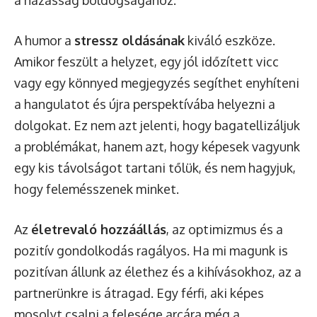
a házasság boldogságához.
A humor a
stressz oldásának
kiváló eszköze.
Amikor feszült a helyzet, egy jól időzített vicc
vagy egy könnyed megjegyzés segíthet enyhíteni
a hangulatot és újra perspektívába helyezni a
dolgokat. Ez nem azt jelenti, hogy bagatellizáljuk
a problémákat, hanem azt, hogy képesek vagyunk
egy kis távolságot tartani tőlük, és nem hagyjuk,
hogy felemésszenek minket.
Az
életrevaló hozzáállás
, az optimizmus és a
pozitív gondolkodás ragályos. Ha mi magunk is
pozitívan állunk az élethez és a kihívásokhoz, az a
partnerünkre is átragad. Egy férfi, aki képes
mosolyt csalni a felesége arcára még a