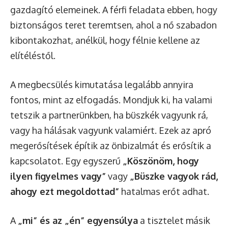
gazdagító elemeinek. A férfi feladata ebben, hogy
biztonságos teret teremtsen, ahol a nő szabadon
kibontakozhat, anélkül, hogy félnie kellene az
elítéléstől.
A megbecsülés kimutatása legalább annyira
fontos, mint az elfogadás. Mondjuk ki, ha valami
tetszik a partnerünkben, ha büszkék vagyunk rá,
vagy ha hálásak vagyunk valamiért. Ezek az apró
megerősítések építik az önbizalmát és erősítik a
kapcsolatot. Egy egyszerű
„Köszönöm, hogy
ilyen figyelmes vagy”
vagy
„Büszke vagyok rád,
ahogy ezt megoldottad”
hatalmas erőt adhat.
A
„mi” és az „én” egyensúlya
a tisztelet másik