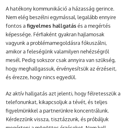
A hatékony kommunikáció a házasság gerince.
Nem elég beszélni egymással, legalább ennyire
fontos a
figyelmes hallgatás
és a megértés
képessége. Férfiaként gyakran hajlamosak
vagyunk a problémamegoldásra fókuszálni,
amikor a feleségünk valamilyen nehézségről
mesél. Pedig sokszor csak annyira van szükség,
hogy meghallgassuk, érvényesítsük az érzéseit,
és érezze, hogy nincs egyedül.
Az aktív hallgatás azt jelenti, hogy félretesszük a
telefonunkat, kikapcsoljuk a tévét, és teljes
figyelmünkkel a partnerünkre koncentrálunk.
Kérdezzünk vissza, tisztázzunk, és próbáljuk
megérteni a mögöttes érzéseket. Nem kell