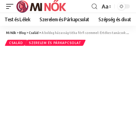
Aa
Font
Resizer
Test és Lélek
Szerelem és Párkapcsolat
Szépség és divat
Mi Nők
>
Blog
>
Család
>
A boldog házasság titka férfi szemmel: Értékes tanácsok a tartós szerelemért
CSALÁD
SZERELEM ÉS PÁRKAPCSOLAT