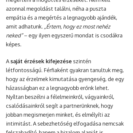
azonnal megoldást találni, néha a puszta
empátia és a megértés a legnagyobb ajándék,
amit adhatunk.
„Értem, hogy ez most nehéz
neked”
– egy ilyen egyszerű mondat is csodákra
képes.
A
saját érzések kifejezése
szintén
létfontosságú. Férfiaként gyakran tanultuk meg,
hogy az érzelmek kimutatása gyengeség, de egy
házasságban ez a legnagyobb erőnk lehet.
Nyíltan beszélni a félelmeinkről, vágyainkról,
csalódásainkról segít a partnerünknek, hogy
jobban megismerjen minket, és elmélyíti az
intimitást. A sebezhetőség elfogadása nemcsak
felszabadító, hanem a bizalom alapját is