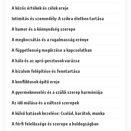
A közös értékek és célok ereje
Intimitás és szenvedély: A szikra életben tartása
A humor és a könnyedség szerepe
A megbocsátás és a rugalmasság erénye
A függetlenség megőrzése a kapcsolatban
A hála és az apró gesztusok varázsa
A bizalom felépítése és fenntartása
A konfliktusok építő ereje
A gyermeknevelés és a szülői szerep harmóniája
Az idő múlása és a változó szerepek
A külső hatások kezelése: Család, barátok, munka
A férfi felelőssége és szerepe a boldogságban