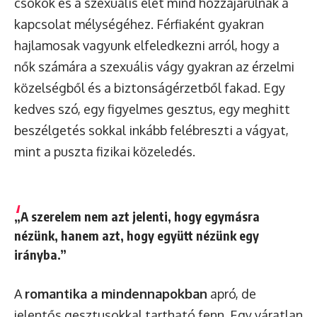
csókok és a szexuális élet mind hozzájárulnak a
kapcsolat mélységéhez. Férfiaként gyakran
hajlamosak vagyunk elfeledkezni arról, hogy a
nők számára a szexuális vágy gyakran az érzelmi
közelségből és a biztonságérzetből fakad. Egy
kedves szó, egy figyelmes gesztus, egy meghitt
beszélgetés sokkal inkább felébreszti a vágyat,
mint a puszta fizikai közeledés.
„A szerelem nem azt jelenti, hogy egymásra
nézünk, hanem azt, hogy együtt nézünk egy
irányba.”
A
romantika a mindennapokban
apró, de
jelentős gesztusokkal tartható fenn. Egy váratlan