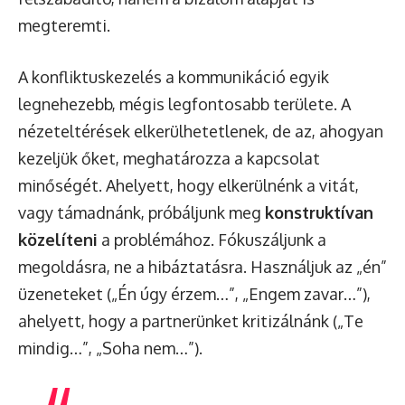
megteremti.
A konfliktuskezelés a kommunikáció egyik
legnehezebb, mégis legfontosabb területe. A
nézeteltérések elkerülhetetlenek, de az, ahogyan
kezeljük őket, meghatározza a kapcsolat
minőségét. Ahelyett, hogy elkerülnénk a vitát,
vagy támadnánk, próbáljunk meg
konstruktívan
közelíteni
a problémához. Fókuszáljunk a
megoldásra, ne a hibáztatásra. Használjuk az „én”
üzeneteket („Én úgy érzem…”, „Engem zavar…”),
ahelyett, hogy a partnerünket kritizálnánk („Te
mindig…”, „Soha nem…”).