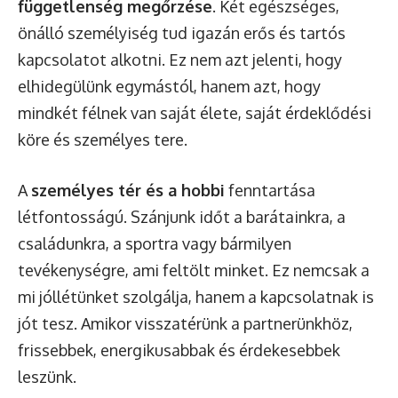
függetlenség megőrzése
. Két egészséges,
önálló személyiség tud igazán erős és tartós
kapcsolatot alkotni. Ez nem azt jelenti, hogy
elhidegülünk egymástól, hanem azt, hogy
mindkét félnek van saját élete, saját érdeklődési
köre és személyes tere.
A
személyes tér és a hobbi
fenntartása
létfontosságú. Szánjunk időt a barátainkra, a
családunkra, a sportra vagy bármilyen
tevékenységre, ami feltölt minket. Ez nemcsak a
mi jóllétünket szolgálja, hanem a kapcsolatnak is
jót tesz. Amikor visszatérünk a partnerünkhöz,
frissebbek, energikusabbak és érdekesebbek
leszünk.