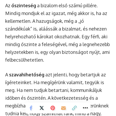
Az
őszinteség
a bizalom első számú pillére.
Mindig mondjuk el az igazat, még akkor is, ha az
kellemetlen. A hazugságok, még a „jó
szándékúak” is, aláássák a bizalmat, és nehezen
helyrehozható károkat okozhatnak. Egy férfi, aki
mindig őszinte a feleségével, még a legnehezebb
helyzetekben is, egy olyan biztonságot nyújt, ami
felbecsülhetetlen.
A
szavahihetőség
azt jelenti, hogy betartjuk az
ígéreteinket. Ha megígérünk valamit, tegyük is
meg. Ha nem tudjuk betartani, kommunikáljuk
időben és őszintén. A következetesség és a
megbízhatóság építi a bizalmat. A partnerünknek
tudnia kell, hogy számíthat ránk, mind a nagy,