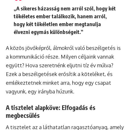
„A sikeres házasság nem arról szól, hogy két
tökéletes ember találkozik, hanem arról,
hogy két tökéletlen ember megtanulja
élvezni egymás különbségeit.”
A közös jövőképről, álmokról való beszélgetés is
a kommunikáció része. Milyen céljaink vannak
együtt? Hova szeretnénk eljutni tíz év múlva?
Ezek a beszélgetések erősítik a köteléket, és
emlékeztetnek minket arra, hogy egy csapat
vagyunk, egy irányba húzunk.
A tisztelet alapköve: Elfogadás és
megbecsülés
A tisztelet az a láthatatlan ragasztóanyag, amely