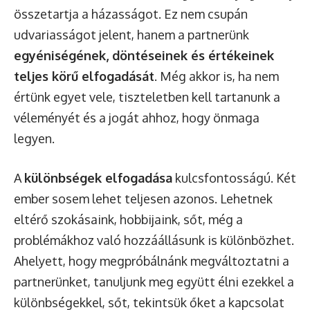
összetartja a házasságot. Ez nem csupán
udvariasságot jelent, hanem a partnerünk
egyéniségének, döntéseinek és értékeinek
teljes körű elfogadását
. Még akkor is, ha nem
értünk egyet vele, tiszteletben kell tartanunk a
véleményét és a jogát ahhoz, hogy önmaga
legyen.
A
különbségek elfogadása
kulcsfontosságú. Két
ember sosem lehet teljesen azonos. Lehetnek
eltérő szokásaink, hobbijaink, sőt, még a
problémákhoz való hozzáállásunk is különbözhet.
Ahelyett, hogy megpróbálnánk megváltoztatni a
partnerünket, tanuljunk meg együtt élni ezekkel a
különbségekkel, sőt, tekintsük őket a kapcsolat