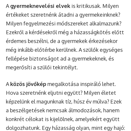
A
gyermeknevelési elvek
is kritikusak. Milyen
értékeket szeretnénk átadni a gyermekeinknek?
Milyen fegyelmezési módszereket alkalmazunk?
Ezekről a kérdésekről még a házasságkötés előtt
érdemes beszélni, de a gyermekek érkezésekor
még inkább előtérbe kerülnek. A szülők egységes
fellépése biztonságot ad a gyermekeknek, és
megerősíti a szülői tekintélyt.
A
közös jövőkép
megalkotása inspiráló lehet.
Hova szeretnénk eljutni együtt? Milyen életet
képzelünk el magunknak tíz, húsz év múlva? Ezek
a beszélgetések nemcsak álmodozások, hanem
konkrét célokat is kijelölnek, amelyekért együtt
dolgozhatunk. Egy házasság olyan, mint egy hajó: