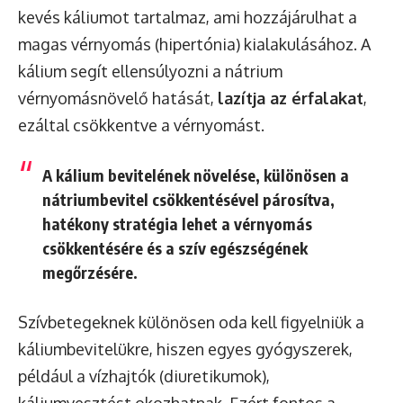
kevés káliumot tartalmaz, ami hozzájárulhat a
magas vérnyomás (hipertónia) kialakulásához. A
kálium segít ellensúlyozni a nátrium
vérnyomásnövelő hatását,
lazítja az érfalakat
,
ezáltal csökkentve a vérnyomást.
A kálium bevitelének növelése, különösen a
nátriumbevitel csökkentésével párosítva,
hatékony stratégia lehet a vérnyomás
csökkentésére
és a szív egészségének
megőrzésére.
Szívbetegeknek különösen oda kell figyelniük a
káliumbevitelükre, hiszen egyes gyógyszerek,
például a vízhajtók (diuretikumok),
káliumvesztést okozhatnak. Ezért fontos a