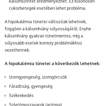
káliumszintet eredményezhet. Ez különösen
cukorbetegek esetében lehet probléma.
A hipokalémia tünetei változóak lehetnek,
függően a káliumhiány súlyosságától. Enyhe
káliumhiány gyakran tünetmentes, míg a
súlyosabb esetek komoly problémákhoz
vezethetnek.
A hipokalémia tünetei a következők lehetnek:
Izomgyengeség, izomgörcsök
Fáradtság, gyengeség
Székrekedés
Szívritmuszavarok (aritmia)