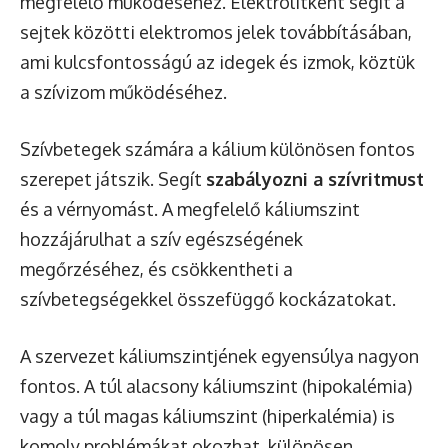
megfelelő működéséhez. Elektrolitként segít a
sejtek közötti elektromos jelek továbbításában,
ami kulcsfontosságú az idegek és izmok, köztük
a szívizom működéséhez.
Szívbetegek számára a kálium különösen fontos
szerepet játszik. Segít
szabályozni a szívritmust
és a vérnyomást. A megfelelő káliumszint
hozzájárulhat a szív egészségének
megőrzéséhez, és csökkentheti a
szívbetegségekkel összefüggő kockázatokat.
A szervezet káliumszintjének egyensúlya nagyon
fontos. A túl alacsony káliumszint (hipokalémia)
vagy a túl magas káliumszint (hiperkalémia) is
komoly problémákat okozhat, különösen