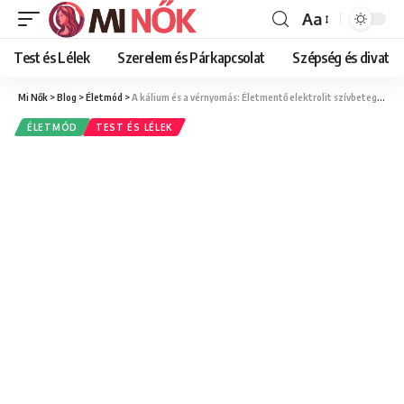
Aa
Font
Resizer
Test és Lélek
Szerelem és Párkapcsolat
Szépség és divat
Mi Nők
>
Blog
>
Életmód
>
A kálium és a vérnyomás: Életmentő elektrolit szívbetegeknek
ÉLETMÓD
TEST ÉS LÉLEK