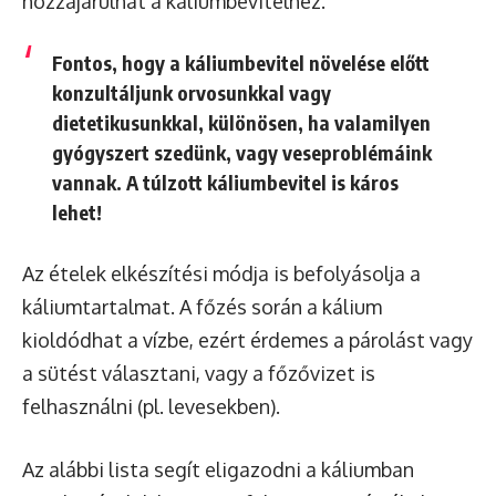
hozzájárulhat a káliumbevitelhez.
Fontos, hogy a káliumbevitel növelése előtt
konzultáljunk orvosunkkal vagy
dietetikusunkkal, különösen, ha valamilyen
gyógyszert szedünk, vagy veseproblémáink
vannak. A túlzott káliumbevitel is káros
lehet!
Az ételek elkészítési módja is befolyásolja a
káliumtartalmat. A főzés során a kálium
kioldódhat a vízbe, ezért érdemes a párolást vagy
a sütést választani, vagy a főzővizet is
felhasználni (pl. levesekben).
Az alábbi lista segít eligazodni a káliumban