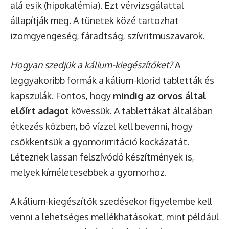
alá esik (hipokalémia). Ezt vérvizsgálattal
állapítják meg. A tünetek közé tartozhat
izomgyengeség, fáradtság, szívritmuszavarok.
Hogyan szedjük a kálium-kiegészítőket?
A
leggyakoribb formák a kálium-klorid tabletták és
kapszulák. Fontos, hogy
mindig az orvos által
előírt adagot
kövessük. A tablettákat általában
étkezés közben, bő vízzel kell bevenni, hogy
csökkentsük a gyomorirritáció kockázatát.
Léteznek lassan felszívódó készítmények is,
melyek kíméletesebbek a gyomorhoz.
A kálium-kiegészítők szedésekor figyelembe kell
venni a lehetséges mellékhatásokat, mint például