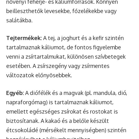
növényi fehérje- és káliumforrások. Könnyen
beilleszthetők levesekbe, főzelékekbe vagy
salátákba.
Tejtermékek:
A tej, a joghurt és a kefir szintén
tartalmaznak káliumot, de fontos figyelembe
venni a zsírtartalmukat, különösen szívbetegek
esetében. A zsírszegény vagy zsírmentes
változatok előnyösebbek.
Egyéb:
A diófélék és a magvak (pl. mandula, dió,
napraforgómag) is tartalmaznak káliumot,
emellett egészséges zsírokat és rostokat is
biztosítanak. A kakaó és a belőle készült
étcsokoládé (mérsékelt mennyiségben) szintén