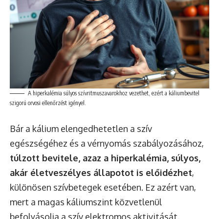
A hiperkalémia súlyos szívritmuszavarokhoz vezethet, ezért a káliumbevitel
szigorú orvosi ellenőrzést igényel.
Bár a kálium elengedhetetlen a szív
egészségéhez és a vérnyomás szabályozásához,
túlzott bevitele, azaz a hiperkalémia, súlyos,
akár életveszélyes állapotot is előidézhet
,
különösen szívbetegek esetében. Ez azért van,
mert a magas káliumszint közvetlenül
befolyásolja a szív elektromos aktivitását.