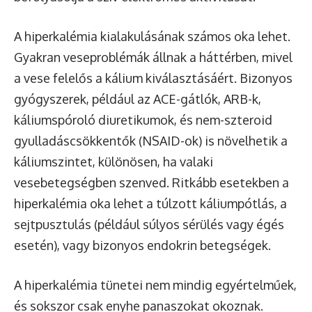
A hiperkalémia kialakulásának számos oka lehet.
Gyakran veseproblémák állnak a háttérben, mivel
a vese felelős a kálium kiválasztásáért. Bizonyos
gyógyszerek, például az ACE-gátlók, ARB-k,
káliumspóroló diuretikumok, és nem-szteroid
gyulladáscsökkentők (NSAID-ok) is növelhetik a
káliumszintet, különösen, ha valaki
vesebetegségben szenved. Ritkább esetekben a
hiperkalémia oka lehet a túlzott káliumpótlás, a
sejtpusztulás (például súlyos sérülés vagy égés
esetén), vagy bizonyos endokrin betegségek.
A hiperkalémia tünetei nem mindig egyértelműek,
és sokszor csak enyhe panaszokat okoznak.