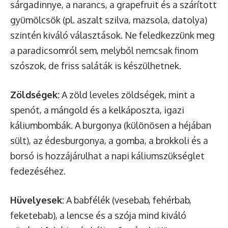
sárgadinnye, a narancs, a grapefruit és a szárított
gyümölcsök (pl. aszalt szilva, mazsola, datolya)
szintén kiváló választások. Ne feledkezzünk meg
a paradicsomról sem, melyből nemcsak finom
szószok, de friss saláták is készülhetnek.
Zöldségek:
A zöld leveles zöldségek, mint a
spenót, a mángold és a kelkáposzta, igazi
káliumbombák. A burgonya (különösen a héjában
sült), az édesburgonya, a gomba, a brokkoli és a
borsó is hozzájárulhat a napi káliumszükséglet
fedezéséhez.
Hüvelyesek:
A babfélék (vesebab, fehérbab,
feketebab), a lencse és a szója mind kiváló