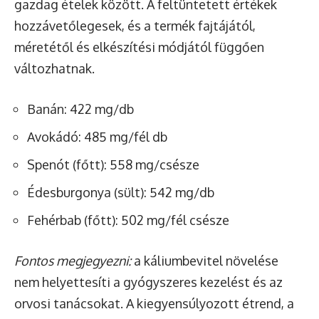
gazdag ételek között. A feltüntetett értékek
hozzávetőlegesek, és a termék fajtájától,
méretétől és elkészítési módjától függően
változhatnak.
Banán: 422 mg/db
Avokádó: 485 mg/fél db
Spenót (főtt): 558 mg/csésze
Édesburgonya (sült): 542 mg/db
Fehérbab (főtt): 502 mg/fél csésze
Fontos megjegyezni:
a káliumbevitel növelése
nem helyettesíti a gyógyszeres kezelést és az
orvosi tanácsokat. A kiegyensúlyozott étrend, a