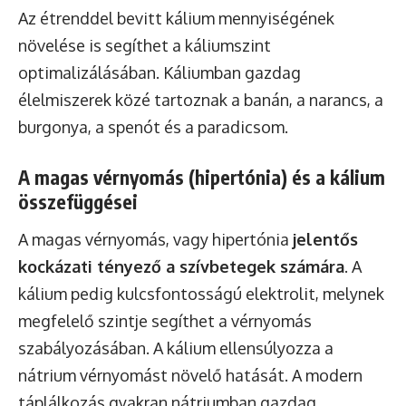
Az étrenddel bevitt kálium mennyiségének
növelése is segíthet a káliumszint
optimalizálásában. Káliumban gazdag
élelmiszerek közé tartoznak a banán, a narancs, a
burgonya, a spenót és a paradicsom.
A magas vérnyomás (hipertónia) és a kálium
összefüggései
A magas vérnyomás, vagy hipertónia
jelentős
kockázati tényező a szívbetegek számára
. A
kálium pedig kulcsfontosságú elektrolit, melynek
megfelelő szintje segíthet a vérnyomás
szabályozásában. A kálium ellensúlyozza a
nátrium vérnyomást növelő hatását. A modern
táplálkozás gyakran nátriumban gazdag,