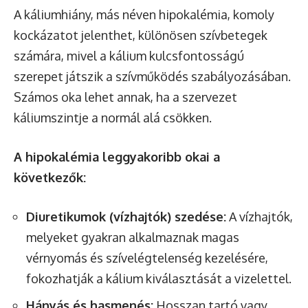
A káliumhiány, más néven hipokalémia, komoly
kockázatot jelenthet, különösen szívbetegek
számára, mivel a kálium kulcsfontosságú
szerepet játszik a szívműködés szabályozásában.
Számos oka lehet annak, ha a szervezet
káliumszintje a normál alá csökken.
A hipokalémia leggyakoribb okai a
következők:
Diuretikumok (vízhajtók) szedése:
A vízhajtók,
melyeket gyakran alkalmaznak magas
vérnyomás és szívelégtelenség kezelésére,
fokozhatják a kálium kiválasztását a vizelettel.
Hányás és hasmenés:
Hosszan tartó vagy