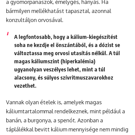
a gyomorpanaszok, émelygés, hányás. Ha
bármilyen mellékhatást tapasztal, azonnal
konzultáljon orvosával.
A
legfontosabb
, hogy a kálium-kiegészítést
soha ne kezdje el önszántából
, és a dózist se
változtassa meg orvosi utasítás nélkül. A túl
magas káliumszint (hiperkalémia)
ugyanolyan veszélyes lehet, mint a túl
alacsony, és súlyos szívritmuszavarokhoz
vezethet.
Vannak olyan ételek is, amelyek magas
káliumtartalommal rendelkeznek, mint például a
banán, a burgonya, a spenót. Azonban a
táplálékkal bevitt kálium mennyisége nem mindig