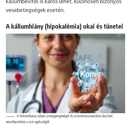
káliumbevitel is káros lehet, különösen bizonyos
vesebetegségek esetén.
A káliumhiány (hipokalémia) okai és tünetei
A káliumhiány súlyos izomgyengeséget és szívritmuszavarokat okozhat,
veszélyeztetve a szív egészségét.