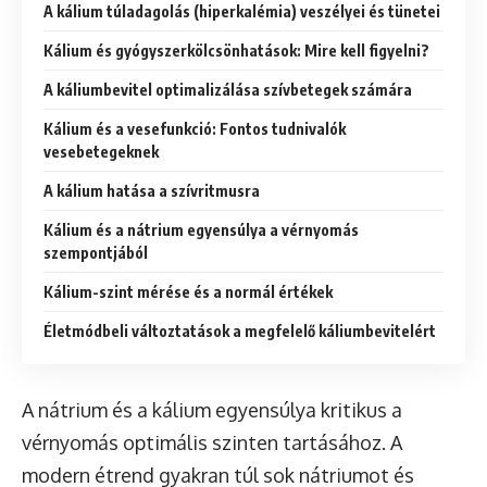
A kálium túladagolás (hiperkalémia) veszélyei és tünetei
Kálium és gyógyszerkölcsönhatások: Mire kell figyelni?
A káliumbevitel optimalizálása szívbetegek számára
Kálium és a vesefunkció: Fontos tudnivalók
vesebetegeknek
A kálium hatása a szívritmusra
Kálium és a nátrium egyensúlya a vérnyomás
szempontjából
Kálium-szint mérése és a normál értékek
Életmódbeli változtatások a megfelelő káliumbevitelért
A nátrium és a kálium egyensúlya kritikus a
vérnyomás optimális szinten tartásához. A
modern étrend gyakran túl sok nátriumot és