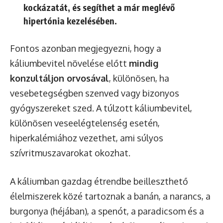
kockázatát, és segíthet a már meglévő
hipertónia kezelésében.
Fontos azonban megjegyezni, hogy a
káliumbevitel növelése előtt
mindig
konzultáljon orvosával
, különösen, ha
vesebetegségben szenved vagy bizonyos
gyógyszereket szed. A túlzott káliumbevitel,
különösen veseelégtelenség esetén,
hiperkalémiához vezethet, ami súlyos
szívritmuszavarokat okozhat.
A káliumban gazdag étrendbe beilleszthető
élelmiszerek közé tartoznak a banán, a narancs, a
burgonya (héjában), a spenót, a paradicsom és a