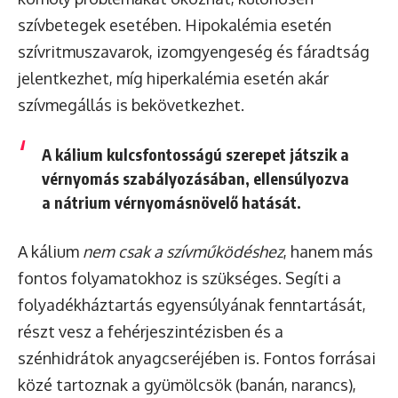
szívbetegek esetében. Hipokalémia esetén
szívritmuszavarok, izomgyengeség és fáradtság
jelentkezhet, míg hiperkalémia esetén akár
szívmegállás is bekövetkezhet.
A kálium kulcsfontosságú szerepet játszik a
vérnyomás szabályozásában, ellensúlyozva
a nátrium vérnyomásnövelő hatását.
A kálium
nem csak a szívműködéshez
, hanem más
fontos folyamatokhoz is szükséges. Segíti a
folyadékháztartás egyensúlyának fenntartását,
részt vesz a fehérjeszintézisben és a
szénhidrátok anyagcseréjében is. Fontos forrásai
közé tartoznak a gyümölcsök (banán, narancs),