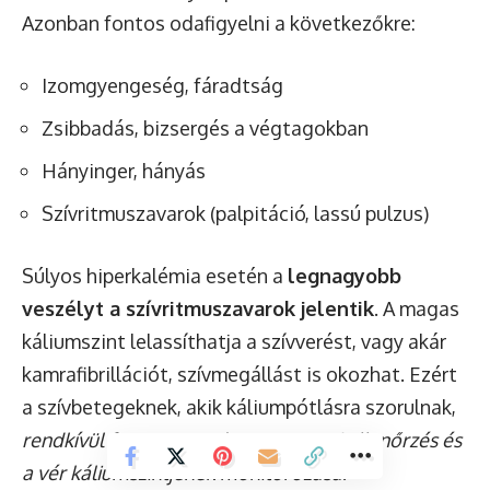
Azonban fontos odafigyelni a következőkre:
Izomgyengeség, fáradtság
Zsibbadás, bizsergés a végtagokban
Hányinger, hányás
Szívritmuszavarok (palpitáció, lassú pulzus)
Súlyos hiperkalémia esetén a
legnagyobb
veszélyt a szívritmuszavarok jelentik
. A magas
káliumszint lelassíthatja a szívverést, vagy akár
kamrafibrillációt, szívmegállást is okozhat. Ezért
a szívbetegeknek, akik káliumpótlásra szorulnak,
rendkívül fontos a rendszeres orvosi ellenőrzés és
a vér káliumszintjének monitorozása
.