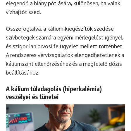
elegendő a hiány pótlására, különösen, ha valaki
vízhajtót szed.
Összefoglalva, a kálium-kiegészítők szedése
szívbetegek számára egyéni mérlegelést igényel,
és szigorúan orvosi felügyelet mellett történhet.
A rendszeres vérvizsgálatok elengedhetetlenek a
káliumszint ellenőrzéséhez és a megfelelő dózis
beállításához.
A kálium túladagolás (hiperkalémia)
veszélyei és tünetei