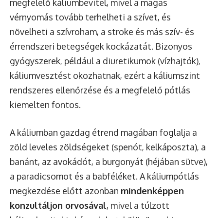
megfelelő káliumbevitel, mivel a magas
vérnyomás tovább terhelheti a szívet, és
növelheti a szívroham, a stroke és más szív- és
érrendszeri betegségek kockázatát. Bizonyos
gyógyszerek, például a diuretikumok (vízhajtók),
káliumvesztést okozhatnak, ezért a káliumszint
rendszeres ellenőrzése és a megfelelő pótlás
kiemelten fontos.
A káliumban gazdag étrend magában foglalja a
zöld leveles zöldségeket (spenót, kelkáposzta), a
banánt, az avokádót, a burgonyát (héjában sütve),
a paradicsomot és a babféléket. A káliumpótlás
megkezdése előtt azonban
mindenképpen
konzultáljon orvosával
, mivel a túlzott