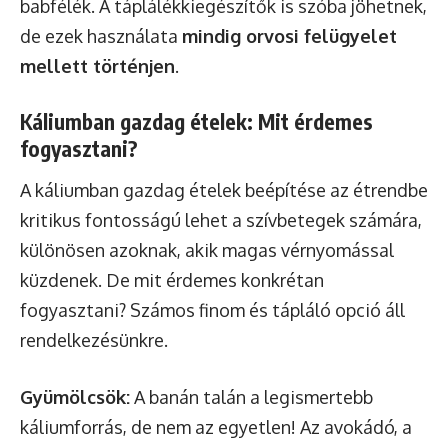
babfélék. A táplálékkiegészítők is szóba jöhetnek,
de ezek használata
mindig orvosi felügyelet
mellett történjen
.
Káliumban gazdag ételek: Mit érdemes
fogyasztani?
A káliumban gazdag ételek beépítése az étrendbe
kritikus fontosságú lehet a szívbetegek számára,
különösen azoknak, akik magas vérnyomással
küzdenek. De mit érdemes konkrétan
fogyasztani? Számos finom és tápláló opció áll
rendelkezésünkre.
Gyümölcsök:
A banán talán a legismertebb
káliumforrás, de nem az egyetlen! Az avokádó, a