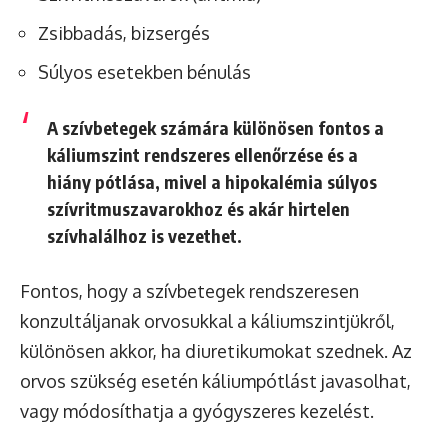
Zsibbadás, bizsergés
Súlyos esetekben bénulás
A szívbetegek számára különösen fontos a
káliumszint rendszeres ellenőrzése és a
hiány pótlása, mivel a hipokalémia súlyos
szívritmuszavarokhoz és akár hirtelen
szívhalálhoz is vezethet.
Fontos, hogy a szívbetegek rendszeresen
konzultáljanak orvosukkal a káliumszintjükről,
különösen akkor, ha diuretikumokat szednek. Az
orvos szükség esetén káliumpótlást javasolhat,
vagy módosíthatja a gyógyszeres kezelést.