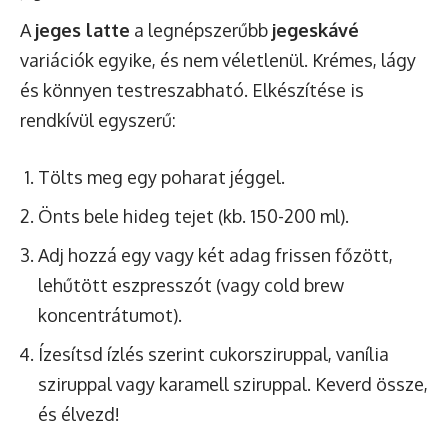
A
jeges latte
a legnépszerűbb
jegeskávé
variációk egyike, és nem véletlenül. Krémes, lágy
és könnyen testreszabható. Elkészítése is
rendkívül egyszerű:
Tölts meg egy poharat jéggel.
Önts bele hideg tejet (kb. 150-200 ml).
Adj hozzá egy vagy két adag frissen főzött,
lehűtött eszpresszót (vagy cold brew
koncentrátumot).
Ízesítsd ízlés szerint cukorsziruppal, vanília
sziruppal vagy karamell sziruppal. Keverd össze,
és élvezd!