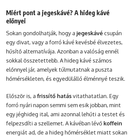
Miért pont a jegeskávé? A hideg kávé
előnyei
Sokan gondolhatják, hogy a
jegeskávé
csupán
egy divat, vagy a forró kávé kevésbé élvezetes,
hűsítő alternatívája. Azonban a valóság ennél
sokkal összetettebb. A hideg kávé számos
előnnyel jár, amelyek túlmutatnak a puszta
hőmérsékleten, és egyedülálló élménnyé teszik.
Először is, a
frissítő hatás
vitathatatlan. Egy
forró nyári napon semmi sem esik jobban, mint
egy jéghideg ital, ami azonnal lehűti a testet és
felpezsdíti a szellemet. A kávéban lévő
koffein
energiát ad, de a hideg hőmérséklet miatt sokan