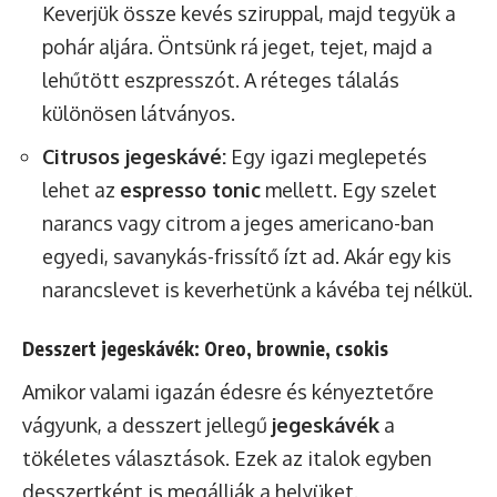
Keverjük össze kevés sziruppal, majd tegyük a
pohár aljára. Öntsünk rá jeget, tejet, majd a
lehűtött eszpresszót. A réteges tálalás
különösen látványos.
Citrusos jegeskávé:
Egy igazi meglepetés
lehet az
espresso tonic
mellett. Egy szelet
narancs vagy citrom a jeges americano-ban
egyedi, savanykás-frissítő ízt ad. Akár egy kis
narancslevet is keverhetünk a kávéba tej nélkül.
Desszert jegeskávék: Oreo, brownie, csokis
Amikor valami igazán édesre és kényeztetőre
vágyunk, a desszert jellegű
jegeskávék
a
tökéletes választások. Ezek az italok egyben
desszertként is megállják a helyüket.