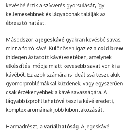
kevésbé érzik a szívverés gyorsulását, így
kellemesebbnek és lágyabbnak találják az
ébresztő hatást.
Másodszor, a
jegeskávé
gyakran kevésbé savas,
mint a forró kávé. Különösen igaz ez a
cold brew
(hidegen áztatott kávé) esetében, amelynek
elkészítési módja miatt kevesebb savat von ki a
kávéból. Ez azok számára is ideálissá teszi, akik
gyomorproblémákkal küzdenek, vagy egyszerűen
csak érzékenyebbek a kávé savasságára. A
lágyabb ízprofil lehetővé teszi a kávé eredeti,
komplex aromáinak jobb kibontakozását.
Harmadrészt, a
variálhatóság
. A jegeskávé