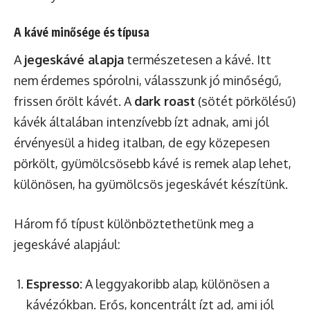
A kávé minősége és típusa
A
jegeskávé alapja
természetesen a kávé. Itt
nem érdemes spórolni, válasszunk jó minőségű,
frissen őrölt kávét. A
dark roast
(sötét pörkölésű)
kávék általában intenzívebb ízt adnak, ami jól
érvényesül a hideg italban, de egy közepesen
pörkölt, gyümölcsösebb kávé is remek alap lehet,
különösen, ha gyümölcsös jegeskávét készítünk.
Három fő típust különböztethetünk meg a
jegeskávé alapjául:
Espresso:
A leggyakoribb alap, különösen a
kávézókban. Erős, koncentrált ízt ad, ami jól