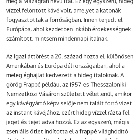
meg a Mazagran nevű ital. Ez egy egyszerű, hideg
vízzel felöntött kávé volt, amelyet a katonák
fogyasztottak a forróságban. Innen terjedt el
Európába, ahol kezdetben inkább érdekességnek
számított, mintsem mindennapi italnak.
Az igazi áttörést a 20. század hozta el, különösen
Amerikában és Európa déli országaiban, ahol a
meleg éghajlat kedvezett a hideg italoknak. A
görög Frappé például az 1957-es Thesszaloniki
Nemzetközi Vásáron született véletlenül, amikor
egy kávégyártó képviselője nem talált forró vizet
az instant kávéjához, ezért hideg vízzel rázta fel,
jeget és tejet adva hozzá. Ez az egyszerű, mégis
zseniális ötlet indította el a
frappé
világhódító