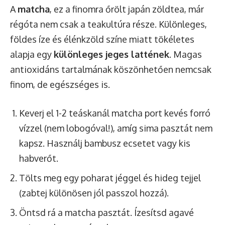
A
matcha
, ez a finomra őrölt japán zöldtea, már
régóta nem csak a teakultúra része. Különleges,
földes íze és élénkzöld színe miatt tökéletes
alapja egy
különleges jeges lattének
. Magas
antioxidáns tartalmának köszönhetően nemcsak
finom, de egészséges is.
Keverj el 1-2 teáskanál matcha port kevés forró
vízzel (nem lobogóval!), amíg sima pasztát nem
kapsz. Használj bambusz ecsetet vagy kis
habverőt.
Tölts meg egy poharat jéggel és hideg tejjel
(zabtej különösen jól passzol hozzá).
Öntsd rá a matcha pasztát. Ízesítsd agavé