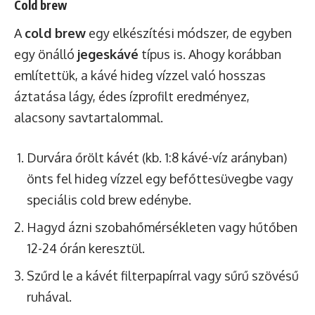
Cold brew
A
cold brew
egy elkészítési módszer, de egyben
egy önálló
jegeskávé
típus is. Ahogy korábban
említettük, a kávé hideg vízzel való hosszas
áztatása lágy, édes ízprofilt eredményez,
alacsony savtartalommal.
Durvára őrölt kávét (kb. 1:8 kávé-víz arányban)
önts fel hideg vízzel egy befőttesüvegbe vagy
speciális cold brew edénybe.
Hagyd ázni szobahőmérsékleten vagy hűtőben
12-24 órán keresztül.
Szűrd le a kávét filterpapírral vagy sűrű szövésű
ruhával.