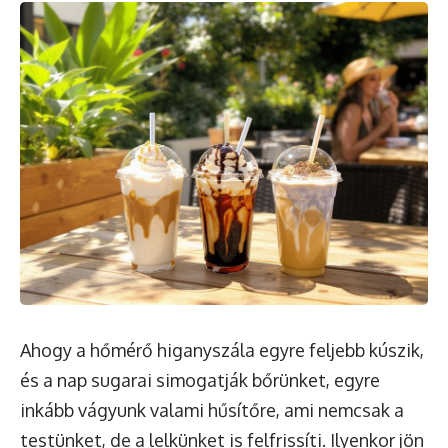
Ahogy a hőmérő higanyszála egyre feljebb kúszik,
és a nap sugarai simogatják bőrünket, egyre
inkább vágyunk valami hűsítőre, ami nemcsak a
testünket, de a lelkünket is felfrissíti. Ilyenkor jön