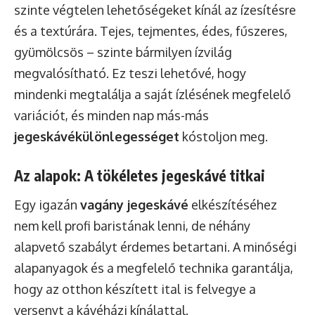
szinte végtelen lehetőségeket kínál az ízesítésre
és a textúrára. Tejes, tejmentes, édes, fűszeres,
gyümölcsös – szinte bármilyen ízvilág
megvalósítható. Ez teszi lehetővé, hogy
mindenki megtalálja a saját ízlésének megfelelő
variációt, és minden nap más-más
jegeskávékülönlegességet
kóstoljon meg.
Az alapok: A tökéletes jegeskávé titkai
Egy igazán
vagány jegeskávé
elkészítéséhez
nem kell profi baristának lenni, de néhány
alapvető szabályt érdemes betartani. A minőségi
alapanyagok és a megfelelő technika garantálja,
hogy az otthon készített ital is felvegye a
versenyt a kávéházi kínálattal.