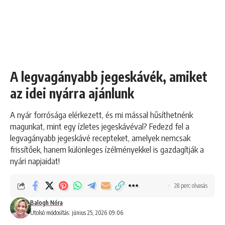
A legvagányabb jegeskávék, amiket
az idei nyárra ajánlunk
A nyár forrósága elérkezett, és mi mással hűsíthetnénk
magunkat, mint egy ízletes jegeskávéval? Fedezd fel a
legvagányabb jegeskávé recepteket, amelyek nemcsak
frissítőek, hanem különleges ízélményekkel is gazdagítják a
nyári napjaidat!
28 perc olvasás
Balogh Nóra
Utolsó módosítás: június 25, 2026 09:06