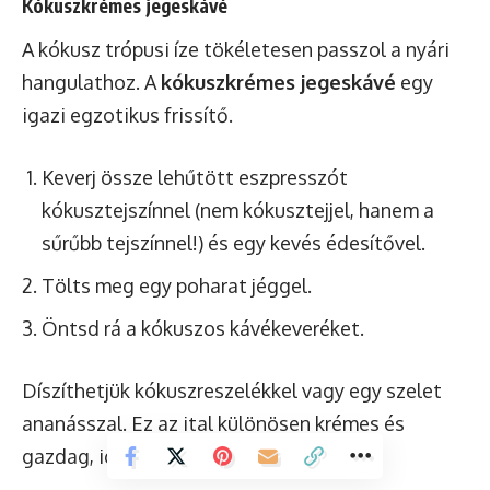
Kókuszkrémes jegeskávé
A kókusz trópusi íze tökéletesen passzol a nyári
hangulathoz. A
kókuszkrémes jegeskávé
egy
igazi egzotikus frissítő.
Keverj össze lehűtött eszpresszót
kókusztejszínnel (nem kókusztejjel, hanem a
sűrűbb tejszínnel!) és egy kevés édesítővel.
Tölts meg egy poharat jéggel.
Öntsd rá a kókuszos kávékeveréket.
Díszíthetjük kókuszreszelékkel vagy egy szelet
ananásszal. Ez az ital különösen krémes és
gazdag, igazi különlegesség.