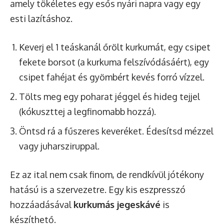
amely tökéletes egy esős nyári napra vagy egy
esti lazításhoz.
Keverj el 1 teáskanál őrölt kurkumát, egy csipet
fekete borsot (a kurkuma felszívódásáért), egy
csipet fahéjat és gyömbért kevés forró vízzel.
Tölts meg egy poharat jéggel és hideg tejjel
(kókuszttej a legfinomabb hozzá).
Öntsd rá a fűszeres keveréket. Édesítsd mézzel
vagy juharsziruppal.
Ez az ital nem csak finom, de rendkívül jótékony
hatású is a szervezetre. Egy kis eszpresszó
hozzáadásával
kurkumás jegeskávé
is
készíthető.