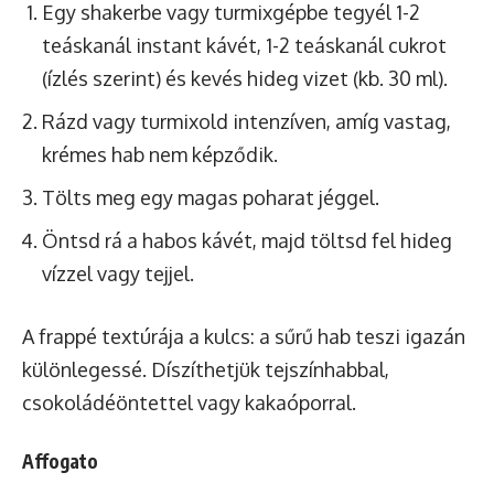
Egy shakerbe vagy turmixgépbe tegyél 1-2
teáskanál instant kávét, 1-2 teáskanál cukrot
(ízlés szerint) és kevés hideg vizet (kb. 30 ml).
Rázd vagy turmixold intenzíven, amíg vastag,
krémes hab nem képződik.
Tölts meg egy magas poharat jéggel.
Öntsd rá a habos kávét, majd töltsd fel hideg
vízzel vagy tejjel.
A frappé textúrája a kulcs: a sűrű hab teszi igazán
különlegessé. Díszíthetjük tejszínhabbal,
csokoládéöntettel vagy kakaóporral.
Affogato