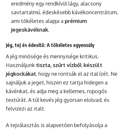
eredmény egy rendkívül lágy, alacsony
savtartalmú, édeskésebb kávékoncentrátum,
ami tökéletes alapja a
prémium
jegeskávéknak
.
Jég, tej és édesítő: A tökéletes egyensúly
A jég minősége és mennyisége kritikus.
Használjunk
tiszta, szűrt vízből készült
jégkockákat
, hogy ne rontsák el az ital ízét. Ne
sajnáljuk a jeget, hiszen ez tartja hidegen a
kávénkat, és adja meg a kellemes, ropogós
textúrát. A túl kevés jég gyorsan elolvad, és
felvizezi az italt.
A tejválasztás is alapvetően befolyásolja a