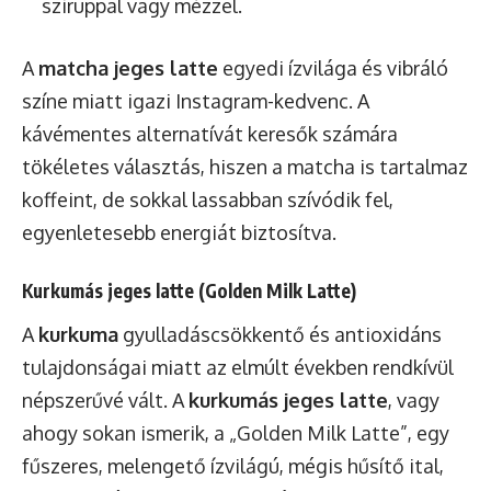
sziruppal vagy mézzel.
A
matcha jeges latte
egyedi ízvilága és vibráló
színe miatt igazi Instagram-kedvenc. A
kávémentes alternatívát keresők számára
tökéletes választás, hiszen a matcha is tartalmaz
koffeint, de sokkal lassabban szívódik fel,
egyenletesebb energiát biztosítva.
Kurkumás jeges latte (Golden Milk Latte)
A
kurkuma
gyulladáscsökkentő és antioxidáns
tulajdonságai miatt az elmúlt években rendkívül
népszerűvé vált. A
kurkumás jeges latte
, vagy
ahogy sokan ismerik, a „Golden Milk Latte”, egy
fűszeres, melengető ízvilágú, mégis hűsítő ital,