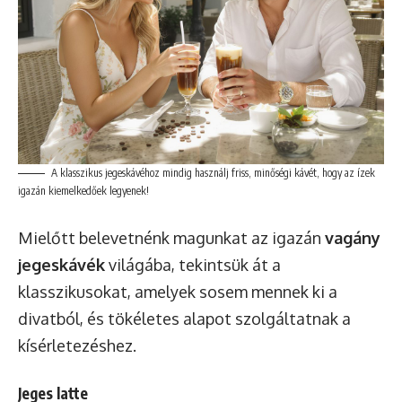
A klasszikus jegeskávéhoz mindig használj friss, minőségi kávét, hogy az ízek
igazán kiemelkedőek legyenek!
Mielőtt belevetnénk magunkat az igazán
vagány
jegeskávék
világába, tekintsük át a
klasszikusokat, amelyek sosem mennek ki a
divatból, és tökéletes alapot szolgáltatnak a
kísérletezéshez.
Jeges latte