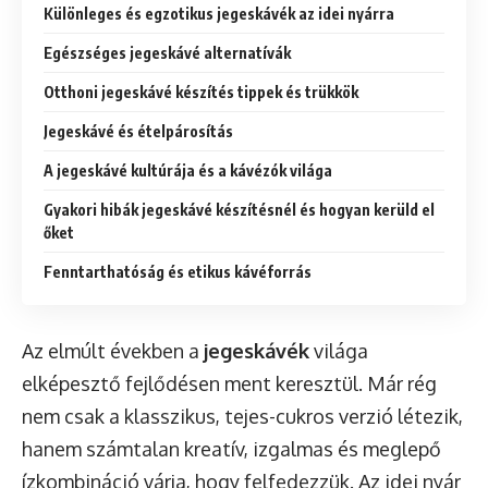
Különleges és egzotikus jegeskávék az idei nyárra
Egészséges jegeskávé alternatívák
Otthoni jegeskávé készítés tippek és trükkök
Jegeskávé és ételpárosítás
A jegeskávé kultúrája és a kávézók világa
Gyakori hibák jegeskávé készítésnél és hogyan kerüld el
őket
Fenntarthatóság és etikus kávéforrás
Az elmúlt években a
jegeskávék
világa
elképesztő fejlődésen ment keresztül. Már rég
nem csak a klasszikus, tejes-cukros verzió létezik,
hanem számtalan kreatív, izgalmas és meglepő
ízkombináció várja, hogy felfedezzük. Az idei nyár