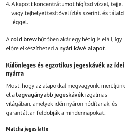
A kapott koncentrátumot hígítsd vízzel, tejjel
vagy tejhelyettesítővel ízlés szerint, és tálald
jéggel.
A
cold brew
hűtőben akár egy hétig is eláll, így
előre elkészítheted a
nyári kávé alapot
.
Különleges és egzotikus jegeskávék az idei
nyárra
Most, hogy az alapokkal megvagyunk, merüljünk
el a
legvagányabb jegeskávék
izgalmas
világában, amelyek idén nyáron hódítanak, és
garantáltan feldobják a mindennapokat.
Matcha jeges latte