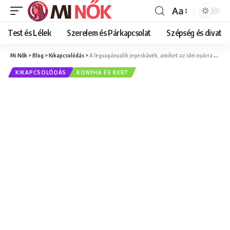
Aa
Font
Resizer
Test és Lélek
Szerelem és Párkapcsolat
Szépség és divat
Mi Nők
>
Blog
>
Kikapcsolódás
>
A legvagányabb jegeskávék, amiket az idei nyárra ajánlunk
KIKAPCSOLÓDÁS
KONYHA ÉS KERT