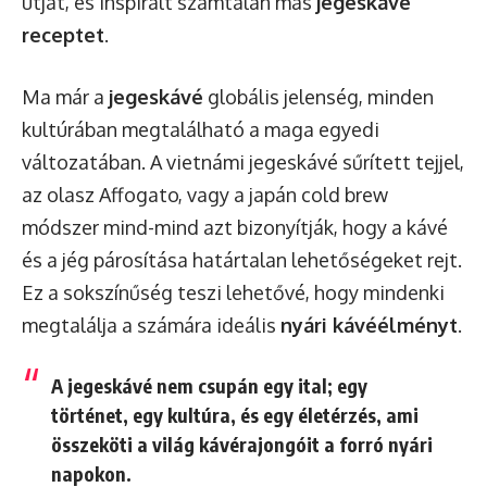
útját, és inspirált számtalan más
jegeskávé
receptet
.
Ma már a
jegeskávé
globális jelenség, minden
kultúrában megtalálható a maga egyedi
változatában. A vietnámi jegeskávé sűrített tejjel,
az olasz Affogato, vagy a japán cold brew
módszer mind-mind azt bizonyítják, hogy a kávé
és a jég párosítása határtalan lehetőségeket rejt.
Ez a sokszínűség teszi lehetővé, hogy mindenki
megtalálja a számára ideális
nyári kávéélményt
.
A jegeskávé nem csupán egy ital; egy
történet, egy kultúra, és egy életérzés, ami
összeköti a világ kávérajongóit a forró nyári
napokon.