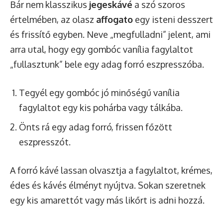
Bár nem klasszikus
jegeskávé
a szó szoros
értelmében, az olasz
affogato
egy isteni desszert
és frissítő egyben. Neve „megfulladni” jelent, ami
arra utal, hogy egy gombóc vanília fagylaltot
„fullasztunk” bele egy adag forró eszpresszóba.
Tegyél egy gombóc jó minőségű vanília
fagylaltot egy kis pohárba vagy tálkába.
Önts rá egy adag forró, frissen főzött
eszpresszót.
A forró kávé lassan olvasztja a fagylaltot, krémes,
édes és kávés élményt nyújtva. Sokan szeretnek
egy kis amarettót vagy más likőrt is adni hozzá.