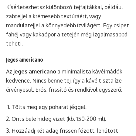
Kísérletezhetsz különböző tejfajtákkal, például
zabtejjel a krémesebb textúráért, vagy
mandulatejjel a könnyedebb ízvilágért. Egy csipet
fahéj vagy kakaópor a tetején még izgalmasabbá
teheti.
Jeges americano
Az
jeges americano
a minimalista kávéimádók
kedvence. Nincs benne tej, így a kávé tiszta íze
érvényesül. Erős, frissítő és rendkívül egyszerű:
Tölts meg egy poharat jéggel.
Önts bele hideg vizet (kb. 150-200 ml).
Hozzáadj két adag frissen főzött, lehűtött