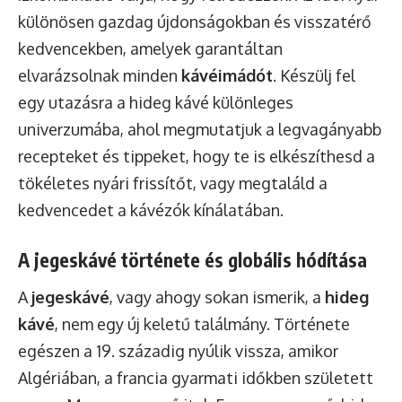
különösen gazdag újdonságokban és visszatérő
kedvencekben, amelyek garantáltan
elvarázsolnak minden
kávéimádót
. Készülj fel
egy utazásra a hideg kávé különleges
univerzumába, ahol megmutatjuk a legvagányabb
recepteket és tippeket, hogy te is elkészíthesd a
tökéletes nyári frissítőt, vagy megtaláld a
kedvencedet a kávézók kínálatában.
A jegeskávé története és globális hódítása
A
jegeskávé
, vagy ahogy sokan ismerik, a
hideg
kávé
, nem egy új keletű találmány. Története
egészen a 19. századig nyúlik vissza, amikor
Algériában, a francia gyarmati időkben született