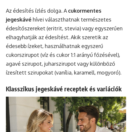
Az édesítés ízlés dolga. A
cukormentes
jegeskávé
hívei választhatnak természetes
édesítőszereket (eritrit, stevia) vagy egyszerűen
elhagyhatják az édesítést. Akik szeretik az
édesebb ízeket, használhatnak egyszerű
cukorszirupot (víz és cukor 1:1 arányú főzésével),
agavé szirupot, juharszirupot vagy különböző
ízesített szirupokat (vanília, karamell, mogyoró).
Klasszikus jegeskávé receptek és variációk