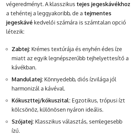
végeredményt. A klasszikus
tejes jegeskávékhoz
a tehéntej a leggyakoribb, de a
tejmentes
jegeskávé
kedvelői számára is számtalan opció
létezik:
Zabtej:
Krémes textúrája és enyhén édes íze
miatt az egyik legnépszerűbb tejhelyettesítő a
kávékban.
Mandulatej:
Könnyedebb, diós ízvilága jól
harmonizál a kávéval.
Kókuszttej/kókuszital:
Egzotikus, trópusi ízt
kölcsönöz, különösen nyáron ideális.
Szójatej:
Klasszikus választás, semlegesebb
ízű.