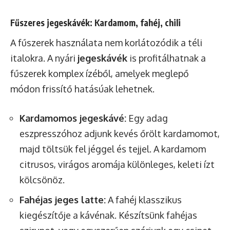
Fűszeres jegeskávék: Kardamom, fahéj, chili
A fűszerek használata nem korlátozódik a téli
italokra. A nyári
jegeskávék
is profitálhatnak a
fűszerek komplex ízéből, amelyek meglepő
módon frissítő hatásúak lehetnek.
Kardamomos jegeskávé:
Egy adag
eszpresszóhoz adjunk kevés őrölt kardamomot,
majd töltsük fel jéggel és tejjel. A kardamom
citrusos, virágos aromája különleges, keleti ízt
kölcsönöz.
Fahéjas jeges latte:
A fahéj klasszikus
kiegészítője a kávénak. Készítsünk fahéjas