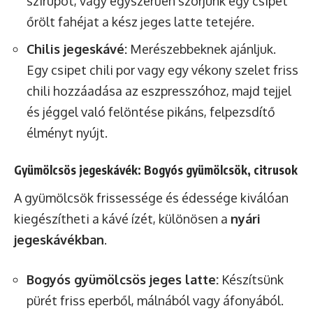
szirupot, vagy egyszerűen szórjunk egy csipet
őrölt fahéjat a kész jeges latte tetejére.
Chilis jegeskávé:
Merészebbeknek ajánljuk.
Egy csipet chili por vagy egy vékony szelet friss
chili hozzáadása az eszpresszóhoz, majd tejjel
és jéggel való felöntése pikáns, felpezsdítő
élményt nyújt.
Gyümölcsös jegeskávék: Bogyós gyümölcsök, citrusok
A gyümölcsök frissessége és édessége kiválóan
kiegészítheti a kávé ízét, különösen a
nyári
jegeskávékban
.
Bogyós gyümölcsös jeges latte:
Készítsünk
pürét friss eperből, málnából vagy áfonyából.