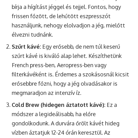
bírja a hígítást jéggel és tejjel. Fontos, hogy
frissen főzött, de lehűtött eszpresszót
használjunk, nehogy elolvadjon a jég, mielőtt
élvezni tudnánk.
Szűrt kávé:
Egy erősebb, de nem túl keserű
szűrt kávé is kiváló alap lehet. Készíthetünk
French press-ben, Aeropress-ben vagy
filterkávéként is. Érdemes a szokásosnál kicsit
erősebbre főzni, hogy a jég olvadásakor is
megmaradjon az intenzív íz.
Cold Brew (hidegen áztatott kávé):
Ez a
módszer a legideálisabb, ha előre
gondolkodunk. A durvára őrölt kávét hideg
vízben áztatjuk 12-24 órán keresztül. Az