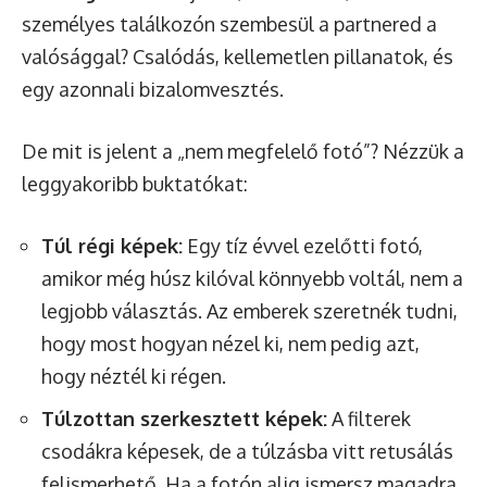
személyes találkozón szembesül a partnered a
valósággal? Csalódás, kellemetlen pillanatok, és
egy azonnali bizalomvesztés.
De mit is jelent a „nem megfelelő fotó”? Nézzük a
leggyakoribb buktatókat:
Túl régi képek:
Egy tíz évvel ezelőtti fotó,
amikor még húsz kilóval könnyebb voltál, nem a
legjobb választás. Az emberek szeretnék tudni,
hogy most hogyan nézel ki, nem pedig azt,
hogy néztél ki régen.
Túlzottan szerkesztett képek:
A filterek
csodákra képesek, de a túlzásba vitt retusálás
felismerhető. Ha a fotón alig ismersz magadra,