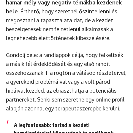
hamar mély vagy negatív témákba kezdenek
bele
. Érthető, hogy szeretnél őszinte lenni és
megosztani a tapasztalataidat, de a kezdeti
beszélgetések nem feltétlenül alkalmasak a
legnehezebb élettörténetek kibeszélésére.
Gondolj bele: a randiappok célja, hogy felkeltsék
a másik fél érdeklődését és egy első randit
összehozzanak. Ha rögtön a válásod részleteivel,
a gyerekeid problémáival vagy a volt párod
hibáival kezded, az elriaszthatja a potenciális
partnereket. Senki sem szeretne egy online profil
alapján azonnal egy terapeutaszerepbe kerülni.
A legfontosabb: tartsd a kezdeti
beszélgetéseket könnyednek és pozitívnak.