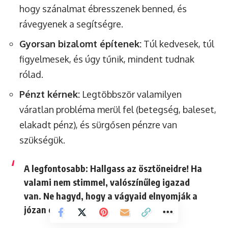
hogy szánalmat ébresszenek benned, és
rávegyenek a segítségre.
Gyorsan bizalomt építenek:
Túl kedvesek, túl
figyelmesek, és úgy tűnik, mindent tudnak
rólad.
Pénzt kérnek:
Legtöbbször valamilyen
váratlan probléma merül fel (betegség, baleset,
elakadt pénz), és sürgősen pénzre van
szükségük.
A legfontosabb:
Hallgass az ösztöneidre!
Ha
valami nem stimmel, valószínűleg igazad
van. Ne hagyd, hogy a vágyaid elnyomják a
józan eszedet.