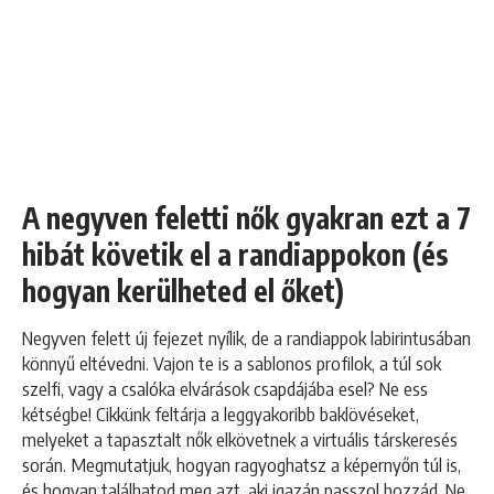
A negyven feletti nők gyakran ezt a 7
hibát követik el a randiappokon (és
hogyan kerülheted el őket)
Negyven felett új fejezet nyílik, de a randiappok labirintusában
könnyű eltévedni. Vajon te is a sablonos profilok, a túl sok
szelfi, vagy a csalóka elvárások csapdájába esel? Ne ess
kétségbe! Cikkünk feltárja a leggyakoribb baklövéseket,
melyeket a tapasztalt nők elkövetnek a virtuális társkeresés
során. Megmutatjuk, hogyan ragyoghatsz a képernyőn túl is,
és hogyan találhatod meg azt, aki igazán passzol hozzád. Ne