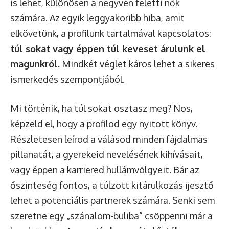
is lehet, különösen a negyven feletti nők
számára. Az egyik leggyakoribb hiba, amit
elkövetünk, a profilunk tartalmával kapcsolatos:
túl sokat vagy éppen túl keveset árulunk el
magunkról.
Mindkét véglet káros lehet a sikeres
ismerkedés szempontjából.
Mi történik, ha túl sokat osztasz meg? Nos,
képzeld el, hogy a profilod egy nyitott könyv.
Részletesen leírod a válásod minden fájdalmas
pillanatát, a gyerekeid nevelésének kihívásait,
vagy éppen a karriered hullámvölgyeit. Bár az
őszinteség fontos, a túlzott kitárulkozás ijesztő
lehet a potenciális partnerek számára. Senki sem
szeretne egy „szánalom-buliba” csöppenni már a