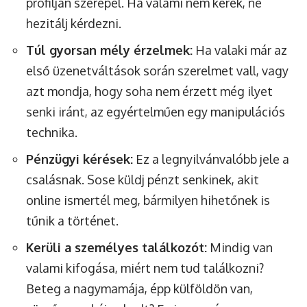
profilján szerepel. Ha valami nem kerek, ne
hezitálj kérdezni.
Túl gyorsan mély érzelmek:
Ha valaki már az
első üzenetváltások során szerelmet vall, vagy
azt mondja, hogy soha nem érzett még ilyet
senki iránt, az egyértelműen egy manipulációs
technika.
Pénzügyi kérések:
Ez a legnyilvánvalóbb jele a
csalásnak. Sose küldj pénzt senkinek, akit
online ismertél meg, bármilyen hihetőnek is
tűnik a történet.
Kerüli a személyes találkozót:
Mindig van
valami kifogása, miért nem tud találkozni?
Beteg a nagymamája, épp külföldön van,