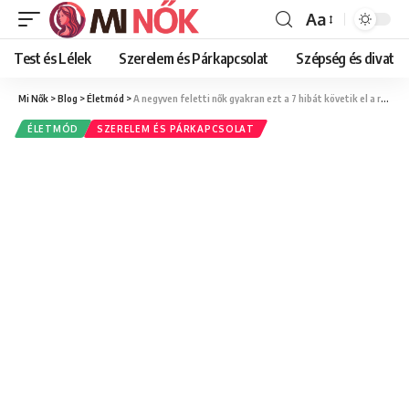
Aa
Font
Resizer
Test és Lélek
Szerelem és Párkapcsolat
Szépség és divat
Mi Nők
>
Blog
>
Életmód
>
A negyven feletti nők gyakran ezt a 7 hibát követik el a randiappokon (és hogyan kerülheted el őket)
ÉLETMÓD
SZERELEM ÉS PÁRKAPCSOLAT