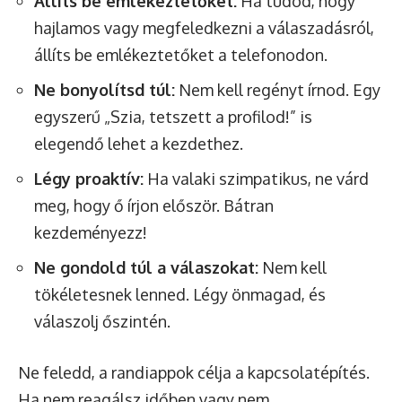
Állíts be emlékeztetőket:
Ha tudod, hogy
hajlamos vagy megfeledkezni a válaszadásról,
állíts be emlékeztetőket a telefonodon.
Ne bonyolítsd túl:
Nem kell regényt írnod. Egy
egyszerű „Szia, tetszett a profilod!” is
elegendő lehet a kezdethez.
Légy proaktív:
Ha valaki szimpatikus, ne várd
meg, hogy ő írjon először. Bátran
kezdeményezz!
Ne gondold túl a válaszokat:
Nem kell
tökéletesnek lenned. Légy önmagad, és
válaszolj őszintén.
Ne feledd, a randiappok célja a kapcsolatépítés.
Ha nem reagálsz időben vagy nem