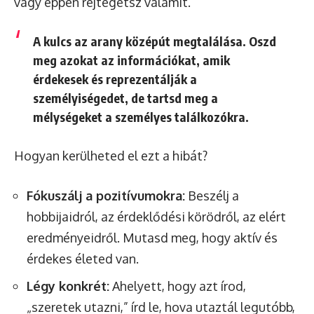
vagy éppen rejtegetsz valamit.
A kulcs az arany középút megtalálása. Oszd
meg azokat az információkat, amik
érdekesek és reprezentálják a
személyiségedet, de tartsd meg a
mélységeket a személyes találkozókra.
Hogyan kerülheted el ezt a hibát?
Fókuszálj a pozitívumokra:
Beszélj a
hobbijaidról, az érdeklődési körödről, az elért
eredményeidről. Mutasd meg, hogy aktív és
érdekes életed van.
Légy konkrét:
Ahelyett, hogy azt írod,
„szeretek utazni,” írd le, hova utaztál legutóbb,