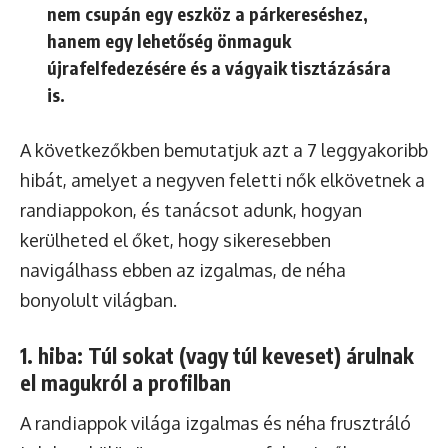
nem csupán egy eszköz a párkereséshez,
hanem egy lehetőség önmaguk
újrafelfedezésére és a vágyaik tisztázására
is.
A következőkben bemutatjuk azt a 7 leggyakoribb
hibát, amelyet a negyven feletti nők elkövetnek a
randiappokon, és tanácsot adunk, hogyan
kerülheted el őket, hogy sikeresebben
navigálhass ebben az izgalmas, de néha
bonyolult világban.
1. hiba: Túl sokat (vagy túl keveset) árulnak
el magukról a profilban
A randiappok világa izgalmas és néha frusztráló