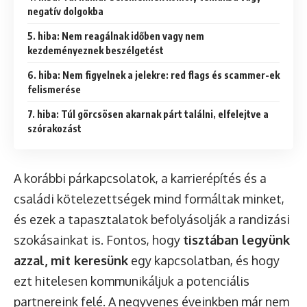
negatív dolgokba
5. hiba: Nem reagálnak időben vagy nem
kezdeményeznek beszélgetést
6. hiba: Nem figyelnek a jelekre: red flags és scammer-ek
felismerése
7. hiba: Túl görcsösen akarnak párt találni, elfelejtve a
szórakozást
A korábbi párkapcsolatok, a karrierépítés és a
családi kötelezettségek mind formáltak minket,
és ezek a tapasztalatok befolyásolják a randizási
szokásainkat is. Fontos, hogy
tisztában legyünk
azzal, mit keresünk
egy kapcsolatban, és hogy
ezt hitelesen kommunikáljuk a potenciális
partnereink felé. A negyvenes éveinkben már nem