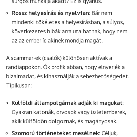
sürgős munkája akadt? Ez is gyanús.
Rossz helyesírás és nyelvtan:
Bár nem
mindenki tökéletes a helyesírásban, a súlyos,
következetes hibák arra utalhatnak, hogy nem
az az ember ír, akinek mondja magát.
A scammer-ek (csalók) különösen aktívak a
randiappokon. Ők profik abban, hogy elnyerjék a
bizalmadat, és kihasználják a sebezhetőségedet.
Tipikusan:
Külföldi állampolgárnak adják ki magukat:
Gyakran katonák, orvosok vagy üzletemberek,
akik külföldön dolgoznak, és magányosak.
Szomorú történeteket mesélnek:
Céljuk,