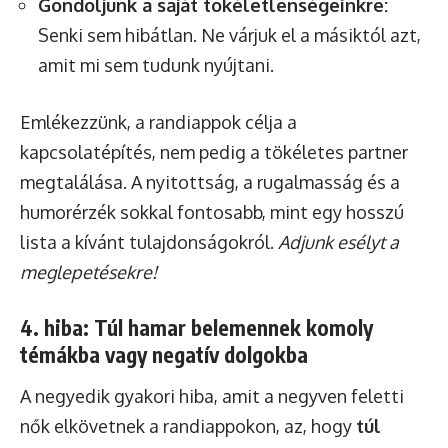
Gondoljunk a saját tökéletlenségeinkre:
Senki sem hibátlan. Ne várjuk el a másiktól azt,
amit mi sem tudunk nyújtani.
Emlékezzünk, a randiappok célja a
kapcsolatépítés, nem pedig a tökéletes partner
megtalálása. A nyitottság, a rugalmasság és a
humorérzék sokkal fontosabb, mint egy hosszú
lista a kívánt tulajdonságokról.
Adjunk esélyt a
meglepetésekre!
4. hiba: Túl hamar belemennek komoly
témákba vagy negatív dolgokba
A negyedik gyakori hiba, amit a negyven feletti
nők elkövetnek a randiappokon, az, hogy
túl