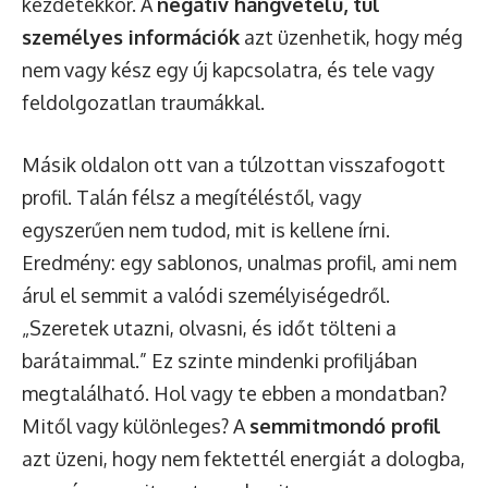
kezdetekkor. A
negatív hangvételű, túl
személyes információk
azt üzenhetik, hogy még
nem vagy kész egy új kapcsolatra, és tele vagy
feldolgozatlan traumákkal.
Másik oldalon ott van a túlzottan visszafogott
profil. Talán félsz a megítéléstől, vagy
egyszerűen nem tudod, mit is kellene írni.
Eredmény: egy sablonos, unalmas profil, ami nem
árul el semmit a valódi személyiségedről.
„Szeretek utazni, olvasni, és időt tölteni a
barátaimmal.” Ez szinte mindenki profiljában
megtalálható. Hol vagy te ebben a mondatban?
Mitől vagy különleges? A
semmitmondó profil
azt üzeni, hogy nem fektettél energiát a dologba,