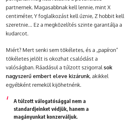
partnernek. Magasabbnak kell lennie, mint X
centiméter, Y foglalkozást kell űznie, Z hobbit kell
szeretnie… Ez a megközelítés szinte garantálja a
kudarcot.
Miért? Mert senki sem tökéletes, és a „papíron”
tökéletes jelölt is okozhat csalódást a
valóságban. Ráadásul a túlzott szigorral
sok
nagyszerű embert eleve kizárunk
, akikkel
egyébként remekül kijöhetnénk.
A túlzott válogatósággal nem a
standardjeinket védjük, hanem a
magányunkat konzerváljuk.