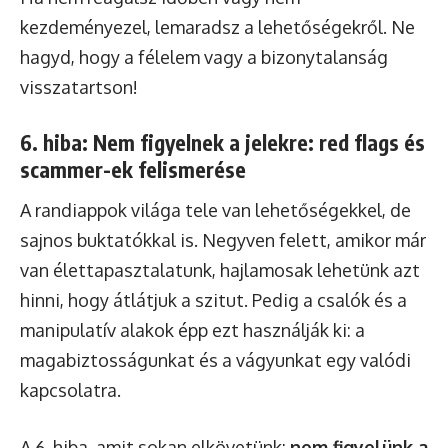
kezdeményezel, lemaradsz a lehetőségekről. Ne
hagyd, hogy a félelem vagy a bizonytalanság
visszatartson!
6. hiba: Nem figyelnek a jelekre: red flags és
scammer-ek felismerése
A randiappok világa tele van lehetőségekkel, de
sajnos buktatókkal is. Negyven felett, amikor már
van élettapasztalatunk, hajlamosak lehetünk azt
hinni, hogy átlátjuk a szitut. Pedig a csalók és a
manipulatív alakok épp ezt használják ki: a
magabiztosságunkat és a vágyunkat egy valódi
kapcsolatra.
A 6. hiba, amit sokan elkövetünk:
nem figyelünk a