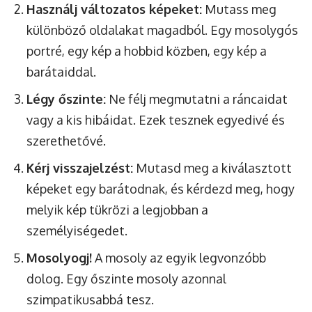
Használj változatos képeket:
Mutass meg
különböző oldalakat magadból. Egy mosolygós
portré, egy kép a hobbid közben, egy kép a
barátaiddal.
Légy őszinte:
Ne félj megmutatni a ráncaidat
vagy a kis hibáidat. Ezek tesznek egyedivé és
szerethetővé.
Kérj visszajelzést:
Mutasd meg a kiválasztott
képeket egy barátodnak, és kérdezd meg, hogy
melyik kép tükrözi a legjobban a
személyiségedet.
Mosolyogj!
A mosoly az egyik legvonzóbb
dolog. Egy őszinte mosoly azonnal
szimpatikusabbá tesz.