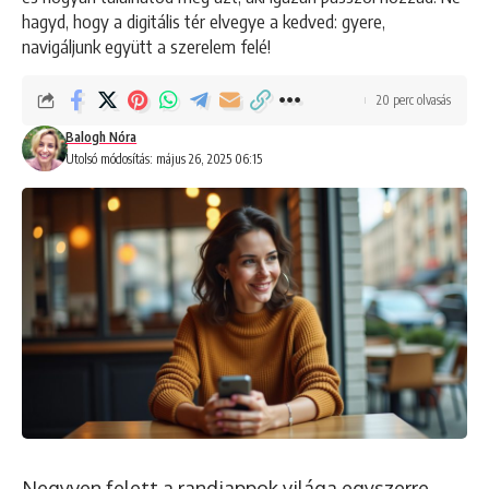
hagyd, hogy a digitális tér elvegye a kedved: gyere,
navigáljunk együtt a szerelem felé!
20 perc olvasás
Balogh Nóra
Utolsó módosítás: május 26, 2025 06:15
Negyven felett a randiappok világa egyszerre