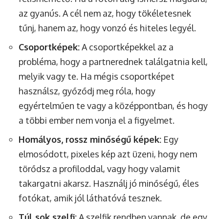
az gyanús. A cél nem az, hogy tökéletesnek
tűnj, hanem az, hogy vonzó és hiteles legyél.
Csoportképek:
A csoportképekkel az a
probléma, hogy a partnerednek találgatnia kell,
melyik vagy te. Ha mégis csoportképet
használsz, győződj meg róla, hogy
egyértelműen te vagy a középpontban, és hogy
a többi ember nem vonja el a figyelmet.
Homályos, rossz minőségű képek:
Egy
elmosódott, pixeles kép azt üzeni, hogy nem
törődsz a profiloddal, vagy hogy valamit
takargatni akarsz. Használj jó minőségű, éles
fotókat, amik jól láthatóvá tesznek.
Túl sok szelfi:
A szelfik rendben vannak, de egy