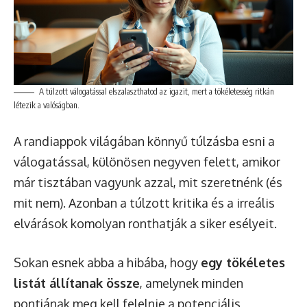
A túlzott válogatással elszalaszthatod az igazit, mert a tökéletesség ritkán
létezik a valóságban.
A randiappok világában könnyű túlzásba esni a
válogatással, különösen negyven felett, amikor
már tisztában vagyunk azzal, mit szeretnénk (és
mit nem). Azonban a túlzott kritika és a irreális
elvárások komolyan ronthatják a siker esélyeit.
Sokan esnek abba a hibába, hogy
egy tökéletes
listát állítanak össze
, amelynek minden
pontjának meg kell felelnie a potenciális