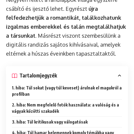
csábító és ijesztő lehet. Egyrészt
újra
felfedezhetjük a romantikát, találkozhatunk
izgalmas emberekkel és talán megtalálhatjuk
a társunkat
. Másrészt viszont szembesülünk a
digitális randizás sajátos kihívásaival, amelyek
eltérnek a húszas éveinkben tapasztaltaktól.
Tartalomjegyzék
1. hiba: Túl sokat (vagy túl keveset) árulnak el magukról a
profilban
2. hiba: Nem megfelelő fotók használata: a valóság és a
vágyak közötti szakadék
3. hiba: Túl kritikusak vagy válogatósak
4. hiba: Túl hamar belemennek komoly témákba vagy