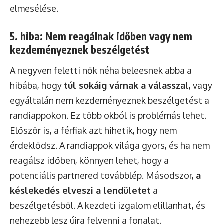
elmesélése.
5. hiba: Nem reagálnak időben vagy nem
kezdeményeznek beszélgetést
A negyven feletti nők néha beleesnek abba a
hibába, hogy
túl sokáig várnak a válasszal
, vagy
egyáltalán nem kezdeményeznek beszélgetést a
randiappokon. Ez több okból is problémás lehet.
Először is, a férfiak azt hihetik, hogy nem
érdeklődsz. A randiappok világa gyors, és ha nem
reagálsz időben, könnyen lehet, hogy a
potenciális partnered továbblép. Másodszor,
a
késlekedés elveszi a lendületet
a
beszélgetésből. A kezdeti izgalom elillanhat, és
nehezebb lesz újra felvenni a fonalat.