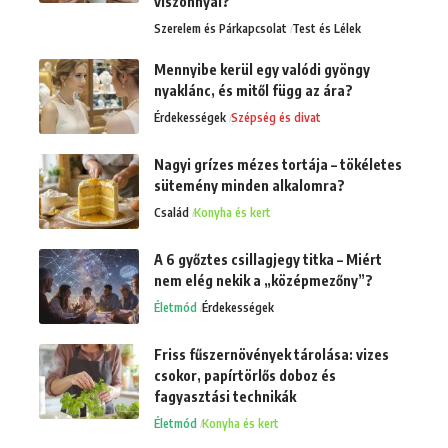
viszonnyal?
Szerelem és Párkapcsolat
Test és Lélek
Mennyibe kerül egy valódi gyöngy
nyaklánc, és mitől függ az ára?
Érdekességek
Szépség és divat
Nagyi grízes mézes tortája – tökéletes
sütemény minden alkalomra?
Család
Konyha és kert
A 6 győztes csillagjegy titka – Miért
nem elég nekik a „középmezőny”?
Életmód
Érdekességek
Friss fűszernövények tárolása: vizes
csokor, papírtörlős doboz és
fagyasztási technikák
Életmód
Konyha és kert