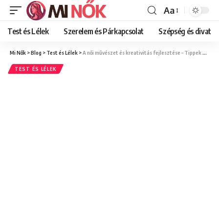
Aa
Font
Resizer
Test és Lélek
Szerelem és Párkapcsolat
Szépség és divat
Mi Nők
>
Blog
>
Test és Lélek
>
A női művészet és kreativitás fejlesztése – Tippek és technikák a belső művész megtalálásához
TEST ÉS LÉLEK