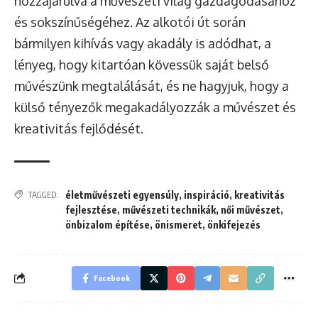
hozzájárulva a művészeti világ gazdagodásához
és sokszínűségéhez. Az alkotói út során
bármilyen kihívás vagy akadály is adódhat, a
lényeg, hogy kitartóan kövessük saját belső
művészünk megtalálását, és ne hagyjuk, hogy a
külső tényezők megakadályozzák a művészet és
kreativitás fejlődését.
életművészeti egyensúly
,
inspiráció
,
kreativitás
TAGGED:
fejlesztése
,
művészeti technikák
,
női művészet
,
önbizalom építése
,
önismeret
,
önkifejezés
Facebook