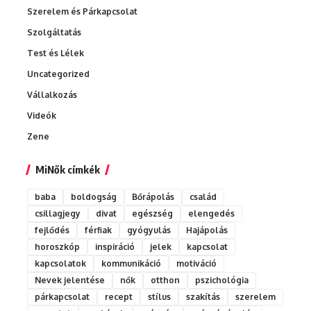
Szerelem és Párkapcsolat
Szolgáltatás
Test és Lélek
Uncategorized
Vállalkozás
Videók
Zene
MiNők címkék
baba
boldogság
Bőrápolás
család
csillagjegy
divat
egészség
elengedés
fejlődés
férfiak
gyógyulás
Hajápolás
horoszkóp
inspiráció
jelek
kapcsolat
kapcsolatok
kommunikáció
motiváció
Nevek jelentése
nők
otthon
pszichológia
párkapcsolat
recept
stílus
szakítás
szerelem