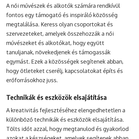
A női művészek és alkotók számára rendkívül
fontos egy támogató és inspiráló közösség
megtalálása. Keress olyan csoportokat és
szervezeteket, amelyek összehozzák a női
művészeket és alkotókat, hogy együtt
tanuljanak, növekedjenek és támogassák
egymást. Ezek a közösségek segítenek abban,
hogy ötleteket cserélj, kapcsolatokat építs és
erőforrásokhoz juss.
Technikák és eszközök elsajátítása
A kreativitás fejlesztéséhez elengedhetetlen a
különböző technikák és eszközök elsajátítása.
Tölts időt azzal, hogy megtanulod és gyakorlod
azokat a készségeket, amelyek segítenek abban,