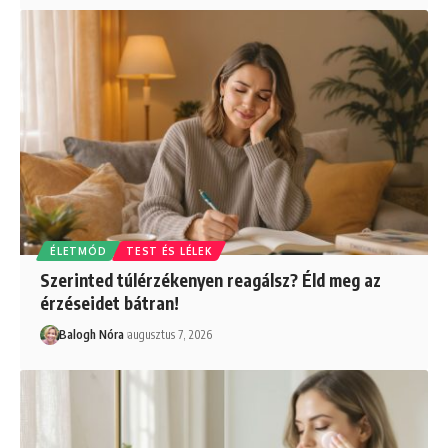
ÉLETMÓD
TEST ÉS LÉLEK
Szerinted túlérzékenyen reagálsz? Éld meg az
érzéseidet bátran!
Balogh Nóra
augusztus 7, 2026