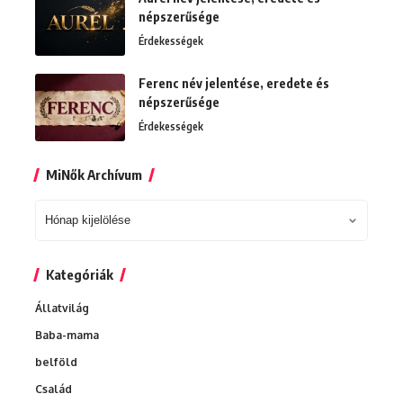
népszerűsége
Érdekességek
Ferenc név jelentése, eredete és
népszerűsége
Érdekességek
MiNők Archívum
MiNők
Archívum
Kategóriák
Állatvilág
Baba-mama
belföld
Család