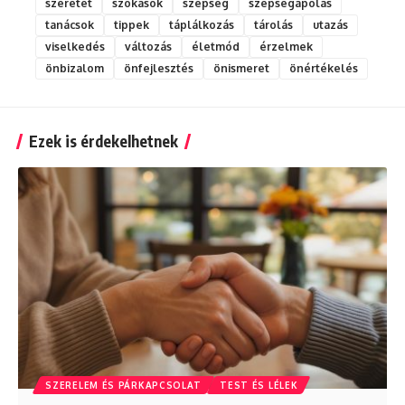
szeretet
szokások
szépség
szépségápolás
tanácsok
tippek
táplálkozás
tárolás
utazás
viselkedés
változás
életmód
érzelmek
önbizalom
önfejlesztés
önismeret
önértékelés
Ezek is érdekelhetnek
SZERELEM ÉS PÁRKAPCSOLAT
TEST ÉS LÉLEK