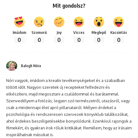
Mit gondolsz?
Imádom
Szomorú
Joy
Vicces
Meglepő
Kacsintás
0
0
0
0
0
0
Balogh Nóra
Nóri vagyok, imádom a kreatív tevékenységeket és a szabadban
töltött időt. Nagyon szeretek új recepteket felfedezni és
elkészíteni, majd megosztani a családommal és barátaimmal.
Szenvedélyem a fotózás, legyen szó természetről, utazásról, vagy
csak a mindennapi élet apró pillanatairól. Mélyen érdekel a
pszichológia és rendszeresen szervezek könyvklub találkozókat,
ahol érdekes beszélgetésekbe bonyolódunk. Ezenkívül rajongok a
filmekért, és gyakran írok róluk kritikákat. Remélem, hogy az írásaim
inspirálhatnak másokat is.