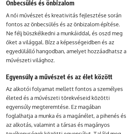
Önbecsülés és önbizalom
A női művészet és kreativitás fejlesztése során
fontos az önbecsülés és az önbizalom építése.
Ne félj büszkélkedni a munkáiddal, és oszd meg
őket a világgal. Bízz a képességeidben és az
egyedülálló hangodban, amelyet hozzáadhatsz a
művészeti világhoz.
Egyensúly a művészet és az élet között
Az alkotói folyamat mellett fontos a személyes
életed és a művészeti törekvéseid közötti
egyensúly megteremtése. Ez magában
foglalhatja a munka és a magánélet, a pihenés és
az alkotás, valamint a társas és magányos
tevékenységek közötti egyensúlyt. Találd meg