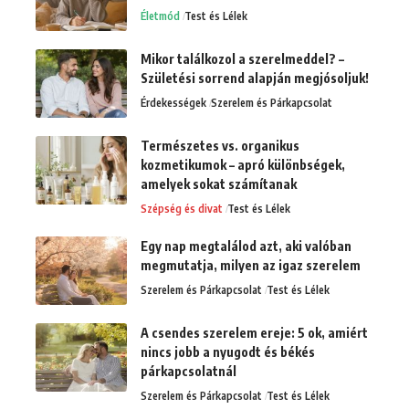
Életmód
Test és Lélek
Mikor találkozol a szerelmeddel? –
Születési sorrend alapján megjósoljuk!
Érdekességek
Szerelem és Párkapcsolat
Természetes vs. organikus
kozmetikumok – apró különbségek,
amelyek sokat számítanak
Szépség és divat
Test és Lélek
Egy nap megtalálod azt, aki valóban
megmutatja, milyen az igaz szerelem
Szerelem és Párkapcsolat
Test és Lélek
A csendes szerelem ereje: 5 ok, amiért
nincs jobb a nyugodt és békés
párkapcsolatnál
Szerelem és Párkapcsolat
Test és Lélek