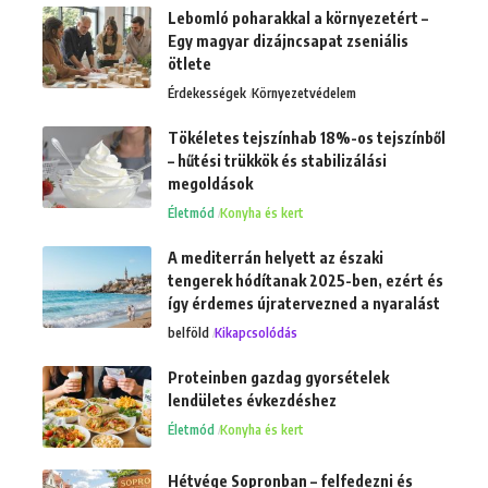
Lebomló poharakkal a környezetért –
Egy magyar dizájncsapat zseniális
ötlete
Érdekességek
Környezetvédelem
Tökéletes tejszínhab 18%-os tejszínből
– hűtési trükkök és stabilizálási
megoldások
Életmód
Konyha és kert
A mediterrán helyett az északi
tengerek hódítanak 2025-ben, ezért és
így érdemes újratervezned a nyaralást
belföld
Kikapcsolódás
Proteinben gazdag gyorsételek
lendületes évkezdéshez
Életmód
Konyha és kert
Hétvége Sopronban – felfedezni és