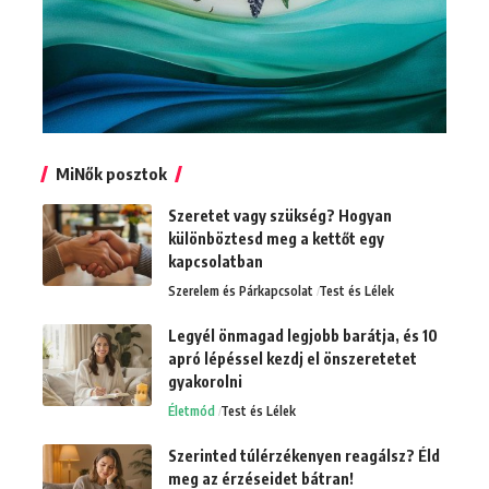
MiNők posztok
Szeretet vagy szükség? Hogyan
különböztesd meg a kettőt egy
kapcsolatban
Szerelem és Párkapcsolat
Test és Lélek
Legyél önmagad legjobb barátja, és 10
apró lépéssel kezdj el önszeretetet
gyakorolni
Életmód
Test és Lélek
Szerinted túlérzékenyen reagálsz? Éld
meg az érzéseidet bátran!