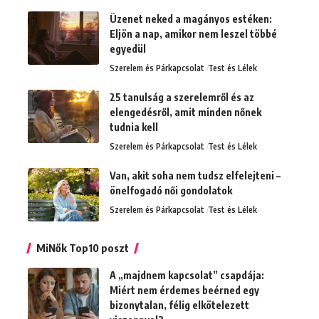
Üzenet neked a magányos estéken:
Eljön a nap, amikor nem leszel többé
egyedül
Szerelem és Párkapcsolat
Test és Lélek
25 tanulság a szerelemről és az
elengedésről, amit minden nőnek
tudnia kell
Szerelem és Párkapcsolat
Test és Lélek
Van, akit soha nem tudsz elfelejteni –
önelfogadó női gondolatok
Szerelem és Párkapcsolat
Test és Lélek
MiNők Top10 poszt
A „majdnem kapcsolat” csapdája:
Miért nem érdemes beérned egy
bizonytalan, félig elkötelezett