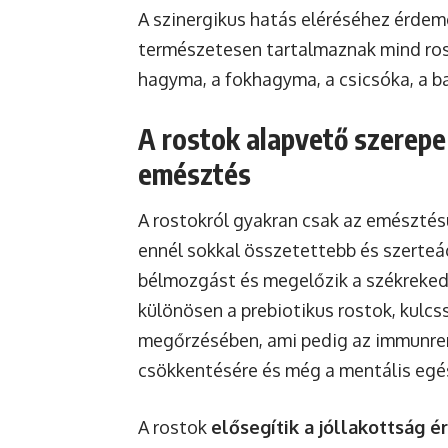
A szinergikus hatás eléréséhez érdem
természetesen tartalmaznak mind rost
hagyma, a fokhagyma, a csicsóka, a ba
A rostok alapvető szerepe
emésztés
A rostokról gyakran csak az emészté
ennél sokkal összetettebb és szerteá
bélmozgást és megelőzik a székrekedé
különösen a prebiotikus rostok, kulc
megőrzésében, ami pedig az immunre
csökkentésére és még a mentális egés
A rostok
elősegítik a jóllakottság é