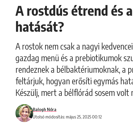
A rostdús étrend és
hatását?
A rostok nem csak a nagyi kedvencei,
gazdag menü és a prebiotikumok szu
rendeznek a bélbaktériumoknak, a 
feltárjuk, hogyan erősíti egymás hat
Készülj, mert a bélflórád sosem volt
Balogh Nóra
Utolsó módosítás: május 25, 2025 00:12