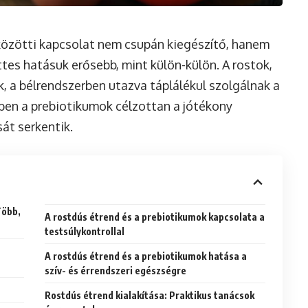
közötti kapcsolat nem csupán kiegészítő, hanem
üttes hatásuk erősebb, mint külön-külön. A rostok,
, a bélrendszerben utazva táplálékul szolgálnak a
ben a prebiotikumok célzottan a jótékony
át serkentik.
Több,
A rostdús étrend és a prebiotikumok kapcsolata a
testsúlykontrollal
A rostdús étrend és a prebiotikumok hatása a
szív- és érrendszeri egészségre
Rostdús étrend kialakítása: Praktikus tanácsok