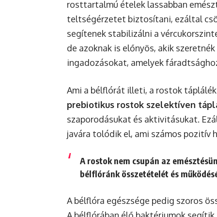
rosttartalmú ételek lassabban emészt
teltségérzetet biztosítani, ezáltal c
segítenek stabilizálni a vércukorszin
de azoknak is előnyös, akik szeretnék
ingadozásokat, amelyek fáradtságho
Ami a bélflórát illeti, a rostok táplá
prebiotikus rostok szelektíven táp
szaporodásukat és aktivitásukat. Ezál
javára tolódik el, ami számos pozitív h
A rostok nem csupán az emésztésünk
bélflóránk összetételét és működésé
A bélflóra egészsége pedig szoros ö
A bélflórában élő baktériumok segítik