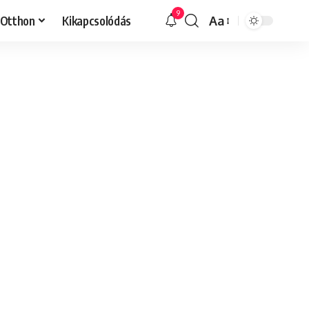
9
Otthon
Kikapcsolódás
Aa
Font
Resizer