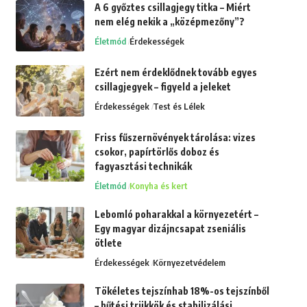
A 6 győztes csillagjegy titka – Miért
nem elég nekik a „középmezőny”?
Életmód
Érdekességek
Ezért nem érdeklődnek tovább egyes
csillagjegyek – figyeld a jeleket
Érdekességek
Test és Lélek
Friss fűszernövények tárolása: vizes
csokor, papírtörlős doboz és
fagyasztási technikák
Életmód
Konyha és kert
Lebomló poharakkal a környezetért –
Egy magyar dizájncsapat zseniális
ötlete
Érdekességek
Környezetvédelem
Tökéletes tejszínhab 18%-os tejszínből
– hűtési trükkök és stabilizálási