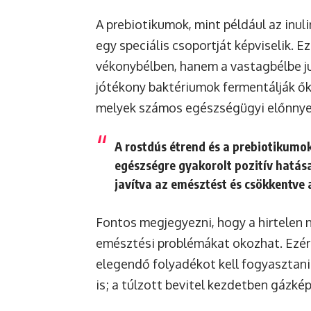
A prebiotikumok, mint például az inul
egy speciális csoportját képviselik.
vékonybélben, hanem a vastagbélbe jut
jótékony baktériumok fermentálják őke
melyek számos egészségügyi előnnyel
A rostdús étrend és a prebiotikumo
egészségre gyakorolt pozitív hatás
javítva az emésztést és csökkentve
Fontos megjegyezni, hogy a hirtelen 
emésztési problémákat okozhat. Ezért 
elegendő folyadékot kell fogyasztani
is; a túlzott bevitel kezdetben gázk