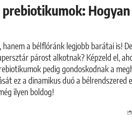
 a prebiotikumok: Hogya
 hanem a bélflóránk legjobb barátai is! D
persztár párost alkotnak? Képzeld el, ah
prebiotikumok pedig gondoskodnak a megh
ását ez a dinamikus duó a bélrendszered e
 még ilyen boldog!