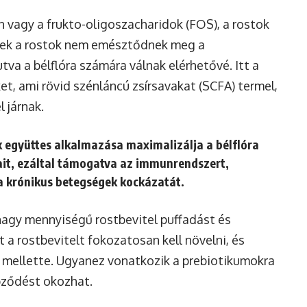
in vagy a frukto-oligoszacharidok (FOS), a rostok
 Ezek a rostok nem emésztődnek meg a
va a bélflóra számára válnak elérhetővé. Itt a
t, ami rövid szénláncú zsírsavakat (SCFA) termel,
 járnak.
k együttes alkalmazása maximalizálja a bélflóra
ait, ezáltal támogatva az immunrendszert,
 a krónikus betegségek kockázatát.
nagy mennyiségű rostbevitel puffadást és
a rostbevitelt fokozatosan kell növelni, és
 mellette. Ugyanez vonatkozik a prebiotikumokra
épződést okozhat.