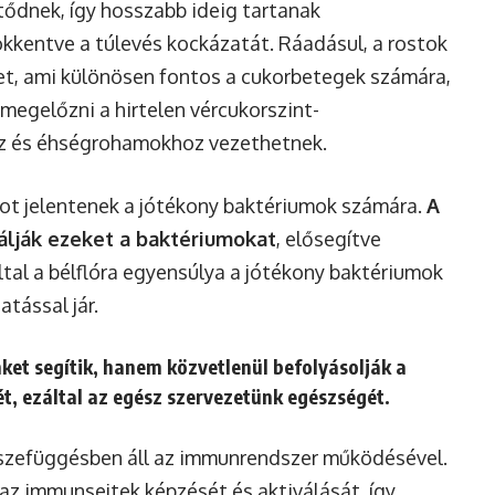
ődnek, így hosszabb ideig tartanak
sökkentve a túlevés kockázatát. Ráadásul, a rostok
tet, ami különösen fontos a cukorbetegek számára,
 megelőzni a hirtelen vércukorszint-
z és éhségrohamokhoz vezethetnek.
lékot jelentenek a jótékony baktériumok számára.
A
lálják ezeket a baktériumokat
, elősegítve
tal a bélflóra egyensúlya a jótékony baktériumok
atással jár.
et segítik, hanem közvetlenül befolyásolják a
t, ezáltal az egész szervezetünk egészségét.
sszefüggésben áll az immunrendszer működésével.
 az immunsejtek képzését és aktiválását, így