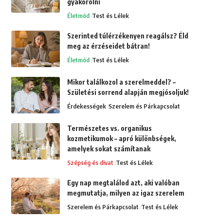
gyakorolni
Életmód
Test és Lélek
Szerinted túlérzékenyen reagálsz? Éld
meg az érzéseidet bátran!
Életmód
Test és Lélek
Mikor találkozol a szerelmeddel? –
Születési sorrend alapján megjósoljuk!
Érdekességek
Szerelem és Párkapcsolat
Természetes vs. organikus
kozmetikumok – apró különbségek,
amelyek sokat számítanak
Szépség és divat
Test és Lélek
Egy nap megtalálod azt, aki valóban
megmutatja, milyen az igaz szerelem
Szerelem és Párkapcsolat
Test és Lélek