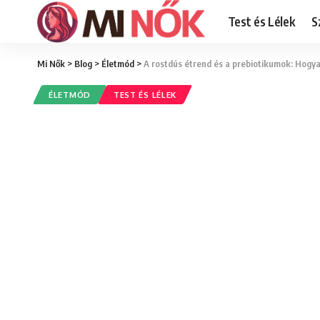
Test és Lélek
S
Mi Nők
>
Blog
>
Életmód
>
A rostdús étrend és a prebiotikumok: Hog
ÉLETMÓD
TEST ÉS LÉLEK