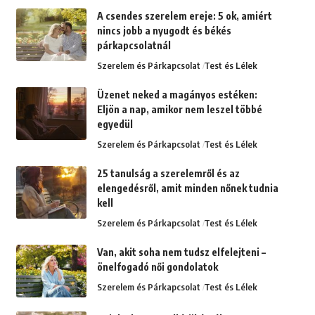
A csendes szerelem ereje: 5 ok, amiért
nincs jobb a nyugodt és békés
párkapcsolatnál
Szerelem és Párkapcsolat
Test és Lélek
Üzenet neked a magányos estéken:
Eljön a nap, amikor nem leszel többé
egyedül
Szerelem és Párkapcsolat
Test és Lélek
25 tanulság a szerelemről és az
elengedésről, amit minden nőnek tudnia
kell
Szerelem és Párkapcsolat
Test és Lélek
Van, akit soha nem tudsz elfelejteni –
önelfogadó női gondolatok
Szerelem és Párkapcsolat
Test és Lélek