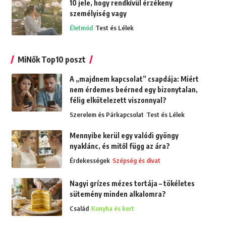
10 jele, hogy rendkívül érzékeny
személyiség vagy
Életmód
Test és Lélek
MiNők Top10 poszt
A „majdnem kapcsolat” csapdája: Miért
nem érdemes beérned egy bizonytalan,
félig elkötelezett viszonnyal?
Szerelem és Párkapcsolat
Test és Lélek
Mennyibe kerül egy valódi gyöngy
nyaklánc, és mitől függ az ára?
Érdekességek
Szépség és divat
Nagyi grízes mézes tortája – tökéletes
sütemény minden alkalomra?
Család
Konyha és kert