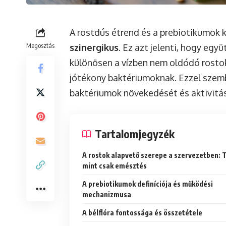
A rostdús étrend és a prebiotikumok 
Megosztás
szinergikus
. Ez azt jelenti, hogy egy
különösen a vízben nem oldódó rostok
jótékony baktériumoknak. Ezzel szem
baktériumok növekedését és aktivitás
Tartalomjegyzék
A rostok alapvető szerepe a szervezetben: 
mint csak emésztés
A prebiotikumok definíciója és működési
mechanizmusa
A bélflóra fontossága és összetétele