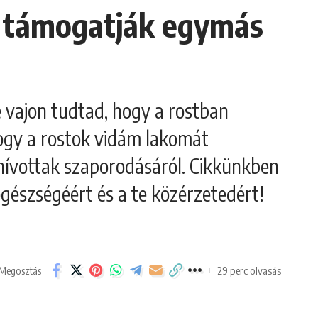
n támogatják egymás
e vajon tudtad, hogy a rostban
ogy a rostok vidám lakomát
ívottak szaporodásáról. Cikkünkben
gészségéért és a te közérzetedért!
29 perc olvasás
Megosztás