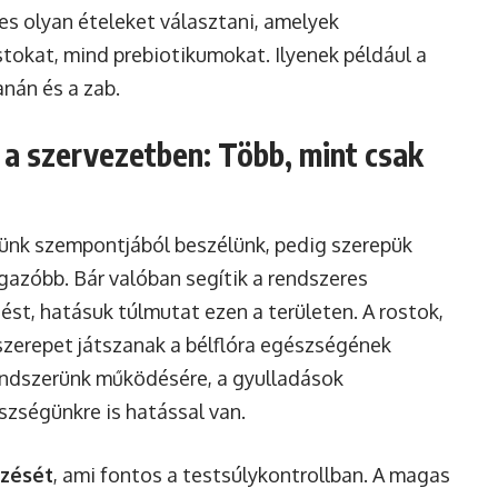
es olyan ételeket választani, amelyek
okat, mind prebiotikumokat. Ilyenek például a
nán és a zab.
 a szervezetben: Több, mint csak
sünk szempontjából beszélünk, pedig szerepük
gazóbb. Bár valóban segítik a rendszeres
st, hatásuk túlmutat ezen a területen. A rostok,
sszerepet játszanak a bélflóra egészségének
ndszerünk működésére, a gyulladások
zségünkre is hatással van.
rzését
, ami fontos a testsúlykontrollban. A magas