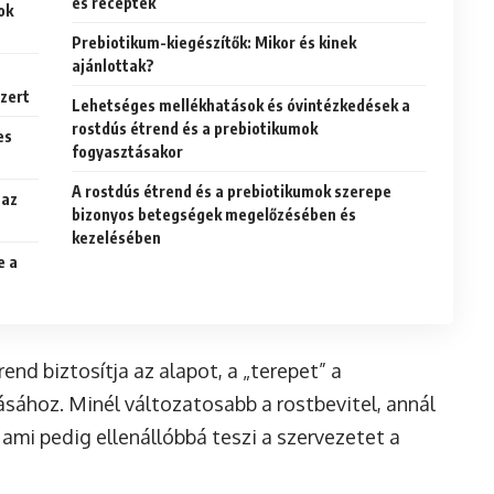
és receptek
ok
Prebiotikum-kiegészítők: Mikor és kinek
ajánlottak?
zert
Lehetséges mellékhatások és óvintézkedések a
rostdús étrend és a prebiotikumok
es
fogyasztásakor
A rostdús étrend és a prebiotikumok szerepe
 az
bizonyos betegségek megelőzésében és
kezelésében
e a
end biztosítja az alapot, a „terepet” a
ához. Minél változatosabb a rostbevitel, annál
 ami pedig ellenállóbbá teszi a szervezetet a