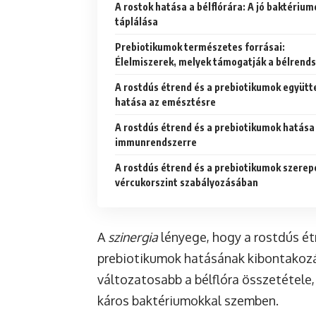
A rostok hatása a bélflórára: A jó baktérium
táplálása
Prebiotikumok természetes forrásai:
Élelmiszerek, melyek támogatják a bélrends
A rostdús étrend és a prebiotikumok együtt
hatása az emésztésre
A rostdús étrend és a prebiotikumok hatása
immunrendszerre
A rostdús étrend és a prebiotikumok szerep
vércukorszint szabályozásában
A
szinergia
lényege, hogy a rostdús étr
prebiotikumok hatásának kibontakozás
változatosabb a bélflóra összetétele,
káros baktériumokkal szemben.