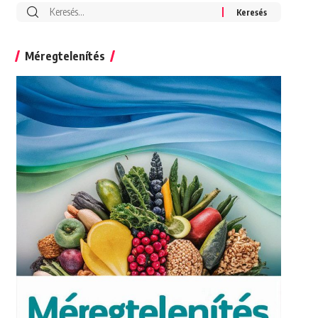
Search
for:
Méregtelenítés