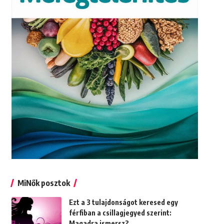
MiNők posztok
Ezt a 3 tulajdonságot keresed egy
férfiban a csillagjegyed szerint:
Magadra ismersz?