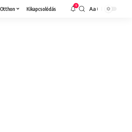
9
Otthon
Kikapcsolódás
Aa
Font
Resizer