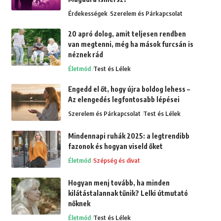
Érdekességek
Szerelem és Párkapcsolat
20 apró dolog, amit teljesen rendben
van megtenni, még ha mások furcsán is
néznek rád
Életmód
Test és Lélek
Engedd el őt, hogy újra boldog lehess –
Az elengedés legfontosabb lépései
Szerelem és Párkapcsolat
Test és Lélek
Mindennapi ruhák 2025: a legtrendibb
fazonok és hogyan viseld őket
Életmód
Szépség és divat
Hogyan menj tovább, ha minden
kilátástalannak tűnik? Lelki útmutató
nőknek
Életmód
Test és Lélek