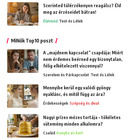
Szerinted túlérzékenyen reagálsz? Éld
meg az érzéseidet bátran!
Életmód
Test és Lélek
MiNők Top10 poszt
A „majdnem kapcsolat” csapdája: Miért
nem érdemes beérned egy bizonytalan,
félig elkötelezett viszonnyal?
Szerelem és Párkapcsolat
Test és Lélek
Mennyibe kerül egy valódi gyöngy
nyaklánc, és mitől függ az ára?
Érdekességek
Szépség és divat
Nagyi grízes mézes tortája – tökéletes
sütemény minden alkalomra?
Család
Konyha és kert