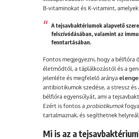
B-vitaminokat és K-vitamint, amelyek
A tejsavbaktériumok alapvető szer
felszívódásában, valamint az imm
fenntartásában.
Fontos megjegyezni, hogy a bélflóra 
életmódtól, a táplálkozástól és a ge
jelenléte és megfelelő aránya
elenge
antibiotikumok szedése, a stressz és 
bélflóra egyensúlyát, ami a tejsavb
Ezért is fontos a
probiotikumok
fogya
tartalmaznak, és segíthetnek helyreáll
Mi is az a tejsavbaktérium