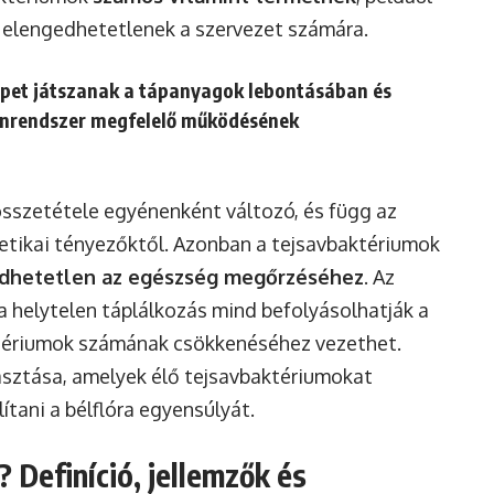
 elengedhetetlenek a szervezet számára.
epet játszanak a tápanyagok lebontásában és
unrendszer megfelelő működésének
összetétele egyénenként változó, és függ az
netikai tényezőktől. Azonban a tejsavbaktériumok
dhetetlen az egészség megőrzéséhez
. Az
a helytelen táplálkozás mind befolyásolhatják a
aktériumok számának csökkenéséhez vezethet.
sztása, amelyek élő tejsavbaktériumokat
ítani a bélflóra egyensúlyát.
? Definíció, jellemzők és