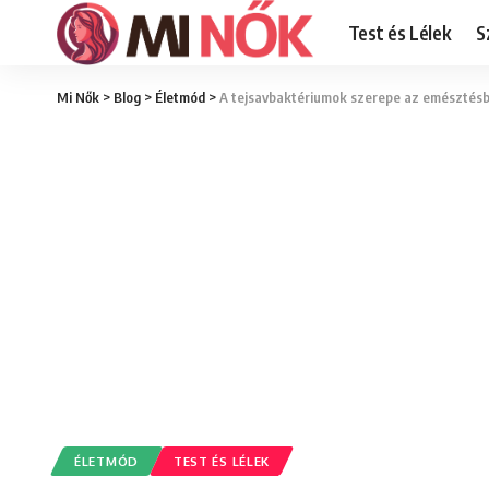
Test és Lélek
S
Mi Nők
>
Blog
>
Életmód
>
A tejsavbaktériumok szerepe az emésztés
ÉLETMÓD
TEST ÉS LÉLEK