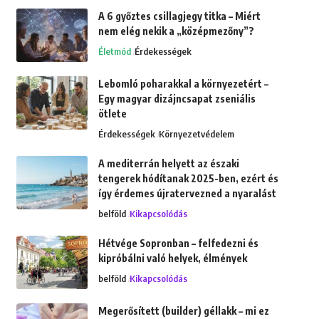
A 6 győztes csillagjegy titka – Miért
nem elég nekik a „középmezőny”?
Életmód
Érdekességek
Lebomló poharakkal a környezetért –
Egy magyar dizájncsapat zseniális
ötlete
Érdekességek
Környezetvédelem
A mediterrán helyett az északi
tengerek hódítanak 2025-ben, ezért és
így érdemes újratervezned a nyaralást
belföld
Kikapcsolódás
Hétvége Sopronban – felfedezni és
kipróbálni való helyek, élmények
belföld
Kikapcsolódás
Megerősített (builder) géllakk – mi ez