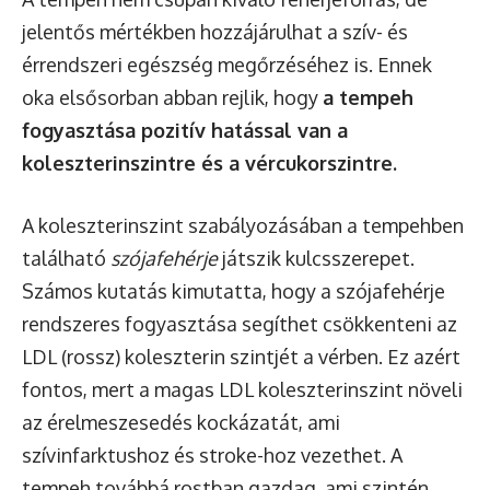
jelentős mértékben hozzájárulhat a szív- és
érrendszeri egészség megőrzéséhez is. Ennek
oka elsősorban abban rejlik, hogy
a tempeh
fogyasztása pozitív hatással van a
koleszterinszintre és a vércukorszintre.
A koleszterinszint szabályozásában a tempehben
található
szójafehérje
játszik kulcsszerepet.
Számos kutatás kimutatta, hogy a szójafehérje
rendszeres fogyasztása segíthet csökkenteni az
LDL (rossz) koleszterin szintjét a vérben. Ez azért
fontos, mert a magas LDL koleszterinszint növeli
az érelmeszesedés kockázatát, ami
szívinfarktushoz és stroke-hoz vezethet. A
tempeh továbbá rostban gazdag, ami szintén