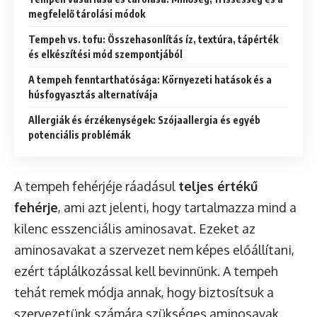
megfelelő tárolási módok
Tempeh vs. tofu: Összehasonlítás íz, textúra, tápérték
és elkészítési mód szempontjából
A tempeh fenntarthatósága: Környezeti hatások és a
húsfogyasztás alternatívája
Allergiák és érzékenységek: Szójaallergia és egyéb
potenciális problémák
A tempeh fehérjéje ráadásul
teljes értékű
fehérje
, ami azt jelenti, hogy tartalmazza mind a
kilenc esszenciális aminosavat. Ezeket az
aminosavakat a szervezet nem képes előállítani,
ezért táplálkozással kell bevinnünk. A tempeh
tehát remek módja annak, hogy biztosítsuk a
szervezetünk számára szükséges aminosavak