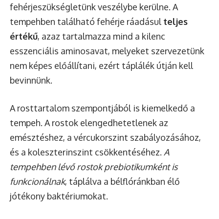
fehérjeszükségletünk veszélybe kerülne. A
tempehben található fehérje ráadásul
teljes
értékű
, azaz tartalmazza mind a kilenc
esszenciális aminosavat, melyeket szervezetünk
nem képes előállítani, ezért táplálék útján kell
bevinnünk.
A rosttartalom szempontjából is kiemelkedő a
tempeh. A rostok elengedhetetlenek az
emésztéshez, a vércukorszint szabályozásához,
és a koleszterinszint csökkentéséhez.
A
tempehben lévő rostok prebiotikumként is
funkcionálnak
, táplálva a bélflóránkban élő
jótékony baktériumokat.