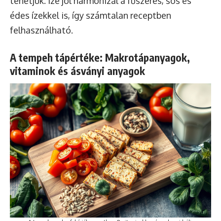
tehetjük. Íze jól harmonizál a fűszeres, sós és
édes ízekkel is, így számtalan receptben
felhasználható.
A tempeh tápértéke: Makrotápanyagok,
vitaminok és ásványi anyagok