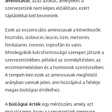
aminosavat
, azaz azokat, amelyeket a
szervezetünk nem képes előállítani, ezért
táplálékkal kell bevinnünk.
Ezek az esszenciális aminosavak a következők:
hisztidin, izoleucin, leucin, lizin, metionin,
fenilalanin, treonin, triptofán és valin.
Mindegyikük kulcsfontosságú szerepet játszik a
szervezetünkben, például az izomépítésben, az
enzimtermelésben és a hormonok szintézisében.
A tempeh-ben ezek az aminosavak megfelelő
arányban vannak jelen, ami hozzájárul a fehérje
magas biológiai értékéhez.
A
biológiai érték
egy mérőszám, amely azt
mutatja meg, hogy a szervezetünk mennyire