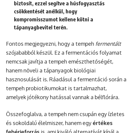
biztosít, ezzel segítve a húsfogyasztás
csökkentését anélkül, hogy
kompromisszumot kellene kötni a
tápanyagbevitel terén.
Fontos megjegyezni, hogy a tempeh
fermentált
szójababból készül. Ez a fermentációs folyamat
nemcsak javítja a tempeh emészthetőségét,
hanem növeli a tápanyagok biológiai
hasznosulását is. Ráadásul a fermentáció során a
tempeh probiotikumokat is tartalmazhat,
amelyek jótékony hatással vannak a bélflórára.
Összefoglalva, a tempeh nem csupán egy ízletes
és sokoldalú élelmiszer, hanem egy
értékes
fehérjeforrás
is, ami kiváló alternatívát kínál a