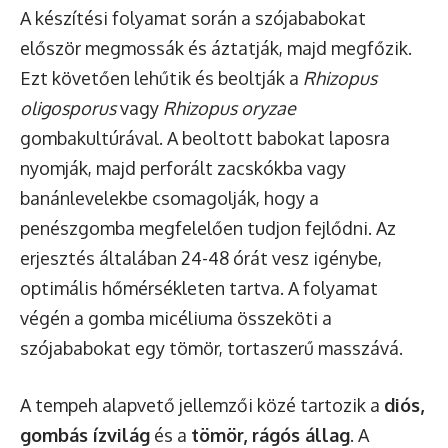
A készítési folyamat során a szójababokat
először megmossák és áztatják, majd megfőzik.
Ezt követően lehűtik és beoltják a
Rhizopus
oligosporus
vagy
Rhizopus oryzae
gombakultúrával. A beoltott babokat laposra
nyomják, majd perforált zacskókba vagy
banánlevelekbe csomagolják, hogy a
penészgomba megfelelően tudjon fejlődni. Az
erjesztés általában 24-48 órát vesz igénybe,
optimális hőmérsékleten tartva. A folyamat
végén a gomba micéliuma összeköti a
szójababokat egy tömör, tortaszerű masszává.
A tempeh alapvető jellemzői közé tartozik a
diós,
gombás ízvilág
és a
tömör, rágós állag
. A