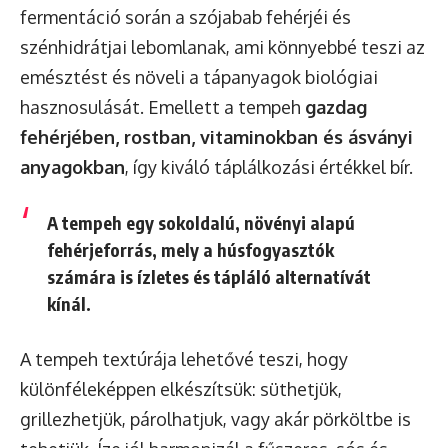
fermentáció során a szójabab fehérjéi és
szénhidrátjai lebomlanak, ami könnyebbé teszi az
emésztést és növeli a tápanyagok biológiai
hasznosulását. Emellett a tempeh
gazdag
fehérjében, rostban, vitaminokban és ásványi
anyagokban
, így kiváló táplálkozási értékkel bír.
A tempeh egy sokoldalú, növényi alapú
fehérjeforrás, mely a húsfogyasztók
számára is ízletes és tápláló alternatívát
kínál.
A tempeh textúrája lehetővé teszi, hogy
különféleképpen elkészítsük: süthetjük,
grillezhetjük, párolhatjuk, vagy akár pörköltbe is