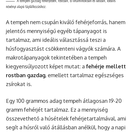
A tempeh gazdag fehérjében, rostban, B-vitaminokban és vasban, ideális
növényi alapú táplálkozáshoz.
A tempeh nem csupán kiváló fehérjeforrás, hanem
jelentős mennyiségű egyéb tápanyagot is
tartalmaz, ami ideális választássá teszi a
húsfogyasztást csökkenteni vágyók számára. A
makrotápanyagok tekintetében a tempeh
kiegyensúlyozott képet mutat: a
fehérje mellett
rostban gazdag
, emellett tartalmaz egészséges
zsírokat is.
Egy 100 grammos adag tempeh átlagosan 19-20
gramm fehérjét tartalmaz. Ez a mennyiség
összevethető a húsételek fehérjetartalmával, ami
segít a húsról való átállásban anélkül, hogy a napi