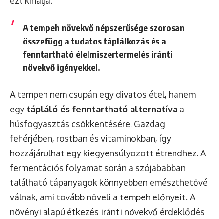
ezt kínálja.
A tempeh növekvő népszerűsége szorosan
összefügg a tudatos táplálkozás és a
fenntartható élelmiszertermelés iránti
növekvő igényekkel.
A tempeh nem csupán egy divatos étel, hanem
egy
tápláló és fenntartható alternatíva
a
húsfogyasztás csökkentésére. Gazdag
fehérjében, rostban és vitaminokban, így
hozzájárulhat egy kiegyensúlyozott étrendhez. A
fermentációs folyamat során a szójababban
található tápanyagok könnyebben emészthetővé
válnak, ami tovább növeli a tempeh előnyeit. A
növényi alapú étkezés iránti növekvő érdeklődés