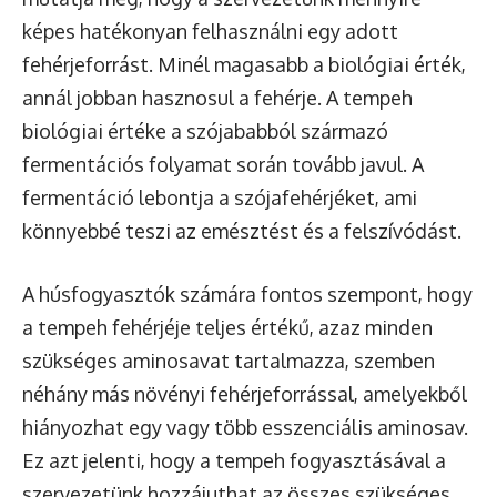
képes hatékonyan felhasználni egy adott
fehérjeforrást. Minél magasabb a biológiai érték,
annál jobban hasznosul a fehérje. A tempeh
biológiai értéke a szójababból származó
fermentációs folyamat során tovább javul. A
fermentáció lebontja a szójafehérjéket, ami
könnyebbé teszi az emésztést és a felszívódást.
A húsfogyasztók számára fontos szempont, hogy
a tempeh fehérjéje teljes értékű, azaz minden
szükséges aminosavat tartalmazza, szemben
néhány más növényi fehérjeforrással, amelyekből
hiányozhat egy vagy több esszenciális aminosav.
Ez azt jelenti, hogy a tempeh fogyasztásával a
szervezetünk hozzájuthat az összes szükséges