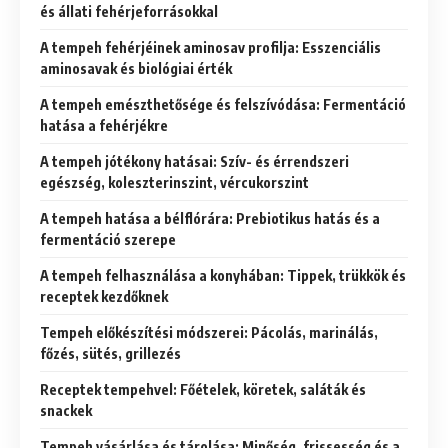
és állati fehérjeforrásokkal
A tempeh fehérjéinek aminosav profilja: Esszenciális
aminosavak és biológiai érték
A tempeh emészthetősége és felszívódása: Fermentáció
hatása a fehérjékre
A tempeh jótékony hatásai: Szív- és érrendszeri
egészség, koleszterinszint, vércukorszint
A tempeh hatása a bélflórára: Prebiotikus hatás és a
fermentáció szerepe
A tempeh felhasználása a konyhában: Tippek, trükkök és
receptek kezdőknek
Tempeh előkészítési módszerei: Pácolás, marinálás,
főzés, sütés, grillezés
Receptek tempehvel: Főételek, köretek, saláták és
snackek
Tempeh vásárlása és tárolása: Minőség, frissesség és a