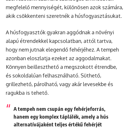
megfelelő mennyiségét, különösen azok számára,
akik csökkenteni szeretnék a húsfogyasztásukat.
A húsfogyasztók gyakran aggódnak a növényi
alapú étrendekkel kapcsolatban, attól tartva,
hogy nem jutnak elegendő fehérjéhez. A tempeh
azonban eloszlatja ezeket az aggodalmakat.
Könnyen beilleszthető a megszokott étrendbe,
és sokoldalúan felhasználható. Süthető,
grillezhető, párolható, vagy akár levesekbe és
ragukba is tehető.
A tempeh nem csupán egy fehérjeforrás,
hanem egy komplex táplálék, amely a hús
alternatívájaként teljes értékű fehérjét