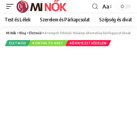
Aa
Font
Resizer
Test és Lélek
Szerelem és Párkapcsolat
Szépség és divat
Mi Nők
>
Blog
>
Életmód
>
A tempeh fehérjéi: Növényi alternatíva húsfogyasztóknak
ÉLETMÓD
KONYHA ÉS KERT
KÖRNYEZETVÉDELEM