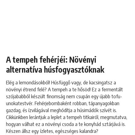
A tempeh fehérjéi: Növényi
alternatíva húsfogyasztóknak
Elég a lemondásokból! Húsfüggő vagy, de kacsingatsz a
növényi étrend felé? A tempeh a te hősöd! Ez a fermentált
szójababból készült finomság nem csupán egy újabb tofu-
unokatestvér. Fehérjebombaként robban, tápanyagokban
gazdag, és ízvilágával meghódítja a húsimádók szívét is.
Cikkünkben lerántjuk a leplet a tempeh titkairól, megmutatva,
hogyan válhat ez a növényi csoda a te konyhád sztárjává is.
Készen állsz egy ízletes, egészséges kalandra?