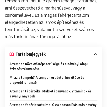
tempeh körülbelül 19 gramm fehérjét tartalmaz,
ami összevethető a marhahúséval vagy a
csirkemellével. Ez a magas fehérjetartalom
elengedhetetlen az izmok építéséhez és
fenntartásához, valamint a szervezet számos
más funkciójának támogatásához.
Tartalomjegyzék
A tempeh növekvő népszerűsége és a növényi alapú
étkezés térnyerése
Mi az a tempeh? A tempeh eredete, készítése és
alapvető jellemzői
A tempeh tápértéke: Makrotápanyagok, vitaminok és
ásványi anyagok
A tempeh fehérjetartalma: Összehasonlítás más növényi