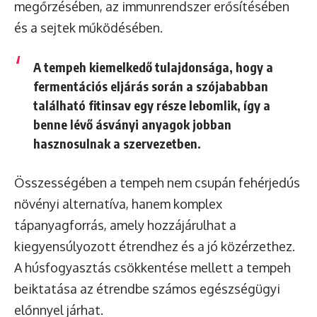
megőrzésében, az immunrendszer erősítésében
és a sejtek működésében.
A tempeh kiemelkedő tulajdonsága, hogy a
fermentációs eljárás során a szójababban
található fitinsav egy része lebomlik, így a
benne lévő ásványi anyagok jobban
hasznosulnak a szervezetben.
Összességében a tempeh nem csupán fehérjedús
növényi alternatíva, hanem komplex
tápanyagforrás, amely hozzájárulhat a
kiegyensúlyozott étrendhez és a jó közérzethez.
A húsfogyasztás csökkentése mellett a tempeh
beiktatása az étrendbe számos egészségügyi
előnnyel járhat.