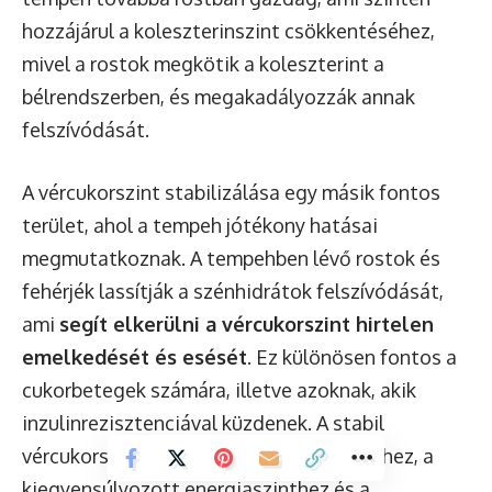
hozzájárul a koleszterinszint csökkentéséhez,
mivel a rostok megkötik a koleszterint a
bélrendszerben, és megakadályozzák annak
felszívódását.
A vércukorszint stabilizálása egy másik fontos
terület, ahol a tempeh jótékony hatásai
megmutatkoznak. A tempehben lévő rostok és
fehérjék lassítják a szénhidrátok felszívódását,
ami
segít elkerülni a vércukorszint hirtelen
emelkedését és esését
. Ez különösen fontos a
cukorbetegek számára, illetve azoknak, akik
inzulinrezisztenciával küzdenek. A stabil
vércukorszint hozzájárul a jobb közérzethez, a
kiegyensúlyozott energiaszinthez és a