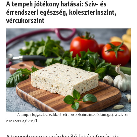
A tempeh jótékony hatásai: Szív- és
érrendszeri egészség, koleszterinszint,
vércukorszint
A tempeh fogyasztása csökkentheti a koleszterinszintet és támogatja a szív- és
érrendszer egészségét.
A tempeh nem csupán kiváló fehérjeforrás, de