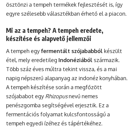
ösztönzi a tempeh termékek fejlesztését is, így
egyre szélesebb választékban érhető el a piacon.
Mi az a tempeh? A tempeh eredete,
készítése és alapvető jellemzői
A tempeh egy
fermentált szójababból
készült
étel, mely eredetileg
Indonéziából
származik.
Több száz éves múltra tekint vissza, és a mai
napig népszerű alapanyag az indonéz konyhában.
A tempeh készítése során a megfőzött
szójababot egy
Rhizopus
nevű nemes
penészgomba segítségével erjesztik. Ez a
fermentációs folyamat kulcsfontosságú a
tempeh egyedi ízéhez és tápértékéhez.