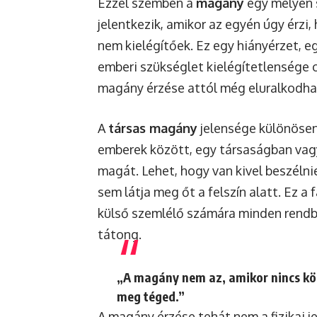
Ezzel szemben a
magány
egy mélyen s
jelentkezik, amikor az egyén úgy érzi
nem kielégítőek. Ez egy hiányérzet, e
emberi szükséglet kielégítetlensége 
magány érzése attól még eluralkodhat
A
társas magány
jelensége különösen 
emberek között, egy társaságban vag
magát. Lehet, hogy van kivel beszélnie
sem látja meg őt a felszín alatt. Ez a
külső szemlélő számára minden rendbe
tátong.
„A magány nem az, amikor nincs kör
meg téged.”
A magány érzése tehát nem a fizikai j