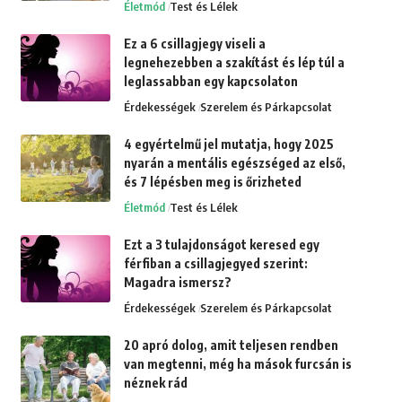
Életmód
Test és Lélek
Ez a 6 csillagjegy viseli a
legnehezebben a szakítást és lép túl a
leglassabban egy kapcsolaton
Érdekességek
Szerelem és Párkapcsolat
4 egyértelmű jel mutatja, hogy 2025
nyarán a mentális egészséged az első,
és 7 lépésben meg is őrizheted
Életmód
Test és Lélek
Ezt a 3 tulajdonságot keresed egy
férfiban a csillagjegyed szerint:
Magadra ismersz?
Érdekességek
Szerelem és Párkapcsolat
20 apró dolog, amit teljesen rendben
van megtenni, még ha mások furcsán is
néznek rád