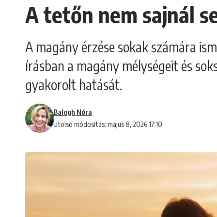
A tetőn nem sajnál s
A magány érzése sokak számára ismer
írásban a magány mélységeit és soksz
gyakorolt hatását.
Balogh Nóra
Utolsó módosítás: május 8, 2026 17:10