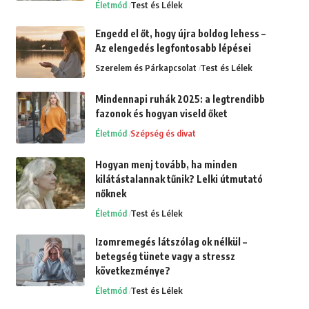
Életmód
Test és Lélek
Engedd el őt, hogy újra boldog lehess –
Az elengedés legfontosabb lépései
Szerelem és Párkapcsolat
Test és Lélek
Mindennapi ruhák 2025: a legtrendibb
fazonok és hogyan viseld őket
Életmód
Szépség és divat
Hogyan menj tovább, ha minden
kilátástalannak tűnik? Lelki útmutató
nőknek
Életmód
Test és Lélek
Izomremegés látszólag ok nélkül –
betegség tünete vagy a stressz
következménye?
Életmód
Test és Lélek