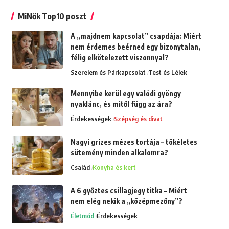
MiNők Top10 poszt
A „majdnem kapcsolat” csapdája: Miért
nem érdemes beérned egy bizonytalan,
félig elkötelezett viszonnyal?
Szerelem és Párkapcsolat
Test és Lélek
Mennyibe kerül egy valódi gyöngy
nyaklánc, és mitől függ az ára?
Érdekességek
Szépség és divat
Nagyi grízes mézes tortája – tökéletes
sütemény minden alkalomra?
Család
Konyha és kert
A 6 győztes csillagjegy titka – Miért
nem elég nekik a „középmezőny”?
Életmód
Érdekességek