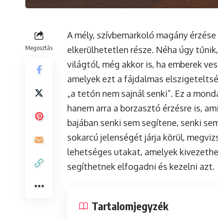
A mély, szívbemarkoló magány érzése o
Megosztás
elkerülhetetlen része. Néha úgy tűnik
világtól, még akkor is, ha emberek ve
amelyek ezt a fájdalmas elszigeteltség
„a tetőn nem sajnál senki”. Ez a mondá
hanem arra a borzasztó érzésre is, ami
bajában senki sem segítene, senki sem
sokarcú jelenségét járja körül, megvi
lehetséges utakat, amelyek kivezethe
segíthetnek elfogadni és kezelni azt.
Tartalomjegyzék