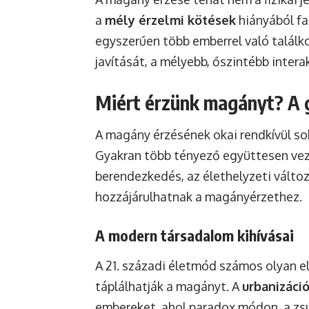
a
mély érzelmi kötések
hiányából fa
egyszerűen több emberrel való találk
javítását, a mélyebb, őszintébb interak
Miért érzünk magányt? A 
A magány érzésének okai rendkívül so
Gyakran több tényező együttesen vez
berendezkedés, az élethelyzeti válto
hozzájárulhatnak a magányérzethez.
A modern társadalom kihívásai
A 21. századi életmód számos olyan e
táplálhatják a magányt. A
urbanizáci
embereket, ahol paradox módon, a zsú