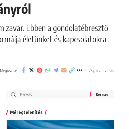
ányról
em zavar. Ebben a gondolatébresztő
ormálja életünket és kapcsolatokra
25 perc olvasás
Megosztás
Search
for:
Méregtelenítés