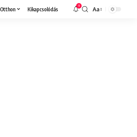
9
Otthon
Kikapcsolódás
Aa
Font
Resizer