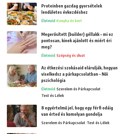
Proteinben gazdag gyorsételek
lendületes évkezdéshez
Életmód
Konyha és kert
Megerősített (builder) géllakk – mi ez
pontosan, kinek ajánlott és miért éri
meg?
Életmód
Szépség és divat
Az étkezési szokásaid elárulják, hogyan
viselkedsz a párkapcsolatban – Női
pszichológia
Életmód
Szerelem és Párkapcsolat
Test és Lélek
8 egyértelmű jel, hogy egy férfi odáig
van érted és komolyan gondolja
Szerelem és Párkapcsolat
Test és Lélek