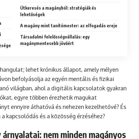
Útkeresés a magányból: stratégiák és
lehetőségek
a
A magány mint tanítómester: az elfogadás ereje
i
Társadalmi felelősségvállalás: egy
magánymentesebb jövőért
ézsége
hangulat; lehet krónikus állapot, amely mélyen
on befolyásolja az egyén mentális és fizikai
nó világban, ahol a digitális kapcsolatok gyakran
kciókat, egyre többen érezhetik magukat
gányt ennyire áthatóvá és nehezen kezelhetővé? És
a a kapcsolódás és a közösség érzéséhez?
y árnyalatai: nem minden magányos