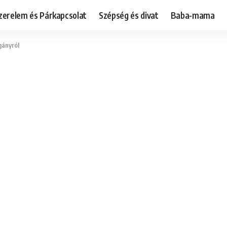
zerelem és Párkapcsolat
Szépség és divat
Baba-mama
gányról