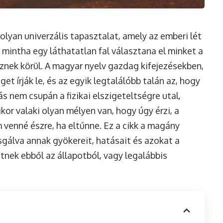
lyan univerzális tapasztalat, amely az emberi lét
, mintha egy láthatatlan fal választana el minket a
sznek körül. A magyar nyelv gazdag kifejezésekben,
et írják le, és az egyik legtalálóbb talán az, hogy
s nem csupán a fizikai elszigeteltségre utal,
kor valaki olyan mélyen van, hogy úgy érzi, a
 venné észre, ha eltűnne. Ez a cikk a magány
zsgálva annak gyökereit, hatásait és azokat a
tnek ebből az állapotból, vagy legalábbis