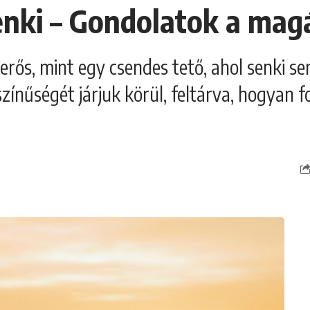
enki – Gondolatok a mag
ős, mint egy csendes tető, ahol senki s
ínűségét járjuk körül, feltárva, hogyan f