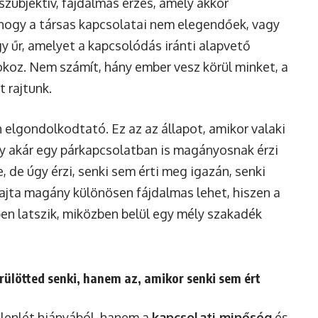
zubjektív, fájdalmas érzés, amely akkor
, hogy a társas kapcsolatai nem elegendőek, vagy
gy űr, amelyet a kapcsolódás iránti alapvető
okoz. Nem számít, hány ember vesz körül minket, a
 rajtunk.
elgondolkodtató. Ez az az állapot, amikor valaki
y akár egy párkapcsolatban is magányosnak érzi
, de úgy érzi, senki sem érti meg igazán, senki
 fajta magány különösen fájdalmas lehet, hiszen a
n latszik, miközben belül egy mély szakadék
ülötted senki, hanem az, amikor senki sem ért
elenlét hiányából, hanem a
kapcsolati minőség
és