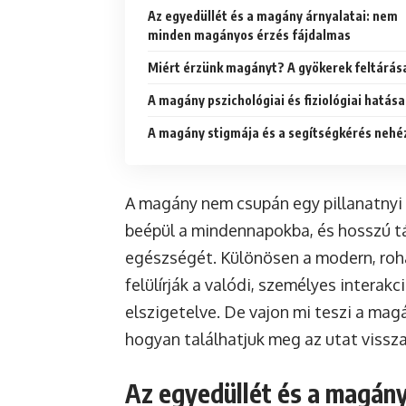
Az egyedüllét és a magány árnyalatai: nem
minden magányos érzés fájdalmas
Miért érzünk magányt? A gyökerek feltárás
A magány pszichológiai és fiziológiai hatása
A magány stigmája és a segítségkérés neh
A magány nem csupán egy pillanatnyi 
beépül a mindennapokba, és hosszú táv
egészségét. Különösen a modern, roha
felülírják a valódi, személyes intera
elszigetelve. De vajon mi teszi a ma
hogyan találhatjuk meg az utat vissz
Az egyedüllét és a magán