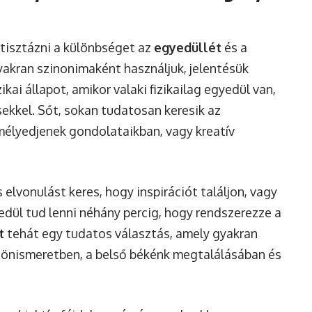
tisztázni a különbséget az
egyedüllét
és a
yakran szinonimaként használjuk, jelentésük
ikai állapot, amikor valaki fizikailag egyedül van,
sekkel. Sőt, sokan tudatosan keresik az
lmélyedjenek gondolataikban, vagy kreatív
 elvonulást keres, hogy inspirációt találjon, vagy
edül tud lenni néhány percig, hogy rendszerezze a
t
tehát egy tudatos választás, amely gyakran
 az önismeretben, a belső békénk megtalálásában és