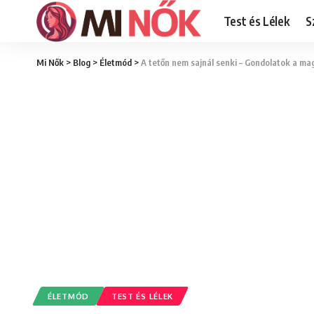
Test és Lélek
S
Mi Nők
>
Blog
>
Életmód
>
A tetőn nem sajnál senki – Gondolatok a ma
ÉLETMÓD
TEST ÉS LÉLEK