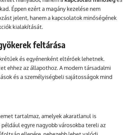
kad. Éppen ezért a magány kezelése nem
ozást jelent, hanem a kapcsolatok minőségének
ciók kialakítását.
gyökerek feltárása
krétűek és egyénenként eltérőek lehetnek.
et ehhez az állapothoz. A modern társadalmi
zások és a személyiségbeli sajátosságok mind
lemet tartalmaz, amelyek akaratlanul is
ó
például egyre nagyobb városokba tereli az
foltság ellenére, nehezebb lehet valódi