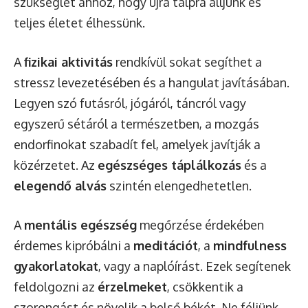
szükséglet ahhoz, hogy újra talpra álljunk és
teljes életet élhessünk.
A
fizikai aktivitás
rendkívül sokat segíthet a
stressz levezetésében és a hangulat javításában.
Legyen szó futásról, jógáról, táncról vagy
egyszerű sétáról a természetben, a mozgás
endorfinokat szabadít fel, amelyek javítják a
közérzetet. Az
egészséges táplálkozás
és a
elegendő alvás
szintén elengedhetetlen.
A
mentális egészség
megőrzése érdekében
érdemes kipróbálni a
meditációt
, a
mindfulness
gyakorlatokat
, vagy a naplóírást. Ezek segítenek
feldolgozni az
érzelmeket
, csökkentik a
szorongást és növelik a belső békét. Ne féljünk