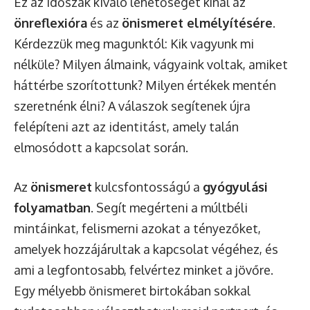
Ez az időszak kiváló lehetőséget kínál az
önreflexióra
és az
önismeret elmélyítésére
.
Kérdezzük meg magunktól: Kik vagyunk mi
nélküle? Milyen álmaink, vágyaink voltak, amiket
háttérbe szorítottunk? Milyen értékek mentén
szeretnénk élni? A válaszok segítenek újra
felépíteni azt az identitást, amely talán
elmosódott a kapcsolat során.
Az
önismeret
kulcsfontosságú a
gyógyulási
folyamatban
. Segít megérteni a múltbéli
mintáinkat, felismerni azokat a tényezőket,
amelyek hozzájárultak a kapcsolat végéhez, és
ami a legfontosabb, felvértez minket a jövőre.
Egy mélyebb önismeret birtokában sokkal