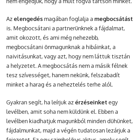
nem engedjük, hogy a múlt fogva tartson minket.
Az
elengedés
magában foglalja a
megbocsátást
is. Megbocsátani a partnerünknek a fájdalmat,
amit okozott, és ami még nehezebb,
megbocsátani önmagunknak a hibáinkat, a
naivitásunkat, vagy azt, hogy nem láttuk tisztán
a helyzetet. A megbocsátás nem a másik félnek
tesz szívességet, hanem nekünk, felszabadít
minket a harag és a neheztelés terhe alól.
Gyakran segít, ha leírjuk az
érzéseinket
egy
levélben, amit soha nem küldünk el. Ebben a
levélben kiadhatjuk magunkból minden dühünket,
fájdalmunkat, majd a végén tudatosan lezárjuk a
fejezetet. Ez egy szimbolikus aktus, amely segít