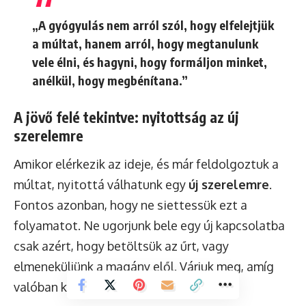
„A gyógyulás nem arról szól, hogy elfelejtjük
a múltat, hanem arról, hogy megtanulunk
vele élni, és hagyni, hogy formáljon minket,
anélkül, hogy megbénítana.”
A jövő felé tekintve: nyitottság az új
szerelemre
Amikor elérkezik az ideje, és már feldolgoztuk a
múltat, nyitottá válhatunk egy
új szerelemre
.
Fontos azonban, hogy ne siettessük ezt a
folyamatot. Ne ugorjunk bele egy új kapcsolatba
csak azért, hogy betöltsük az űrt, vagy
elmeneküljünk a magány elől. Várjuk meg, amíg
valóban készen állunk.