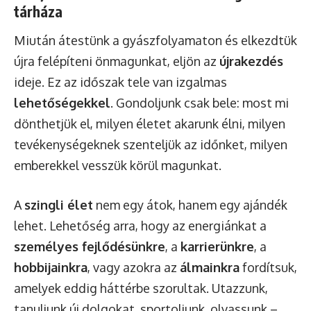
tárháza
Miután átestünk a gyászfolyamaton és elkezdtük
újra felépíteni önmagunkat, eljön az
újrakezdés
ideje. Ez az időszak tele van izgalmas
lehetőségekkel
. Gondoljunk csak bele: most mi
dönthetjük el, milyen életet akarunk élni, milyen
tevékenységeknek szenteljük az időnket, milyen
emberekkel vesszük körül magunkat.
A
szingli élet
nem egy átok, hanem egy ajándék
lehet. Lehetőség arra, hogy az energiánkat a
személyes fejlődésünkre
, a
karrierünkre
, a
hobbijainkra
, vagy azokra az
álmainkra
fordítsuk,
amelyek eddig háttérbe szorultak. Utazzunk,
tanuljunk új dolgokat, sportoljunk, olvassunk –