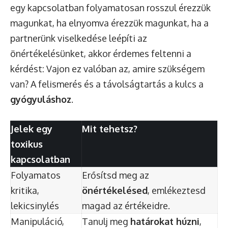
egy kapcsolatban folyamatosan rosszul érezzük
magunkat, ha elnyomva érezzük magunkat, ha a
partnerünk viselkedése leépíti az
önértékelésünket, akkor érdemes feltenni a
kérdést: Vajon ez valóban az, amire szükségem
van? A felismerés és a távolságtartás a kulcs a
gyógyuláshoz
.
Jelek egy
Mit tehetsz?
toxikus
kapcsolatban
Folyamatos
Erősítsd meg az
kritika,
önértékelésed
, emlékeztesd
lekicsinylés
magad az értékeidre.
Manipuláció,
Tanulj meg
határokat húzni
,