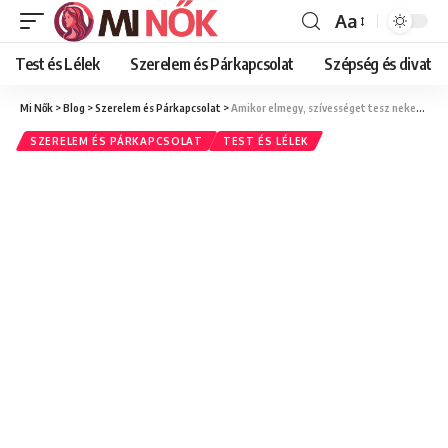
Aa
Font
Resizer
Test és Lélek
Szerelem és Párkapcsolat
Szépség és divat
Mi Nők
>
Blog
>
Szerelem és Párkapcsolat
>
Amikor elmegy, szívességet tesz neked – így lépj tovább
SZERELEM ÉS PÁRKAPCSOLAT
TEST ÉS LÉLEK