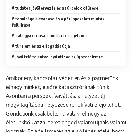
A tudatos jövőtervezés és az új célok kitűzése
A tanulságok levonása és a párkapcsolati minták
felülírása
A hála gyakorlása a múltért és a jelenért
A türelem és az elfogadás útja
A jövő felé tekintve: nyitottság az új szerelemre
Amikor egy kapcsolat véget ér, és a partnerünk
elhagy minket, elsőre katasztrófának tűnik.
Azonban a perspektívaváltás, a helyzet új
megvilágításba helyezése rendkívüli erejű lehet.
Gondoljunk csak bele: ha valaki elmegy az
életünkből, azzal teret enged valami újnak, valami
jobbnak. Ez a felismerés az első lépés afelé, hogy