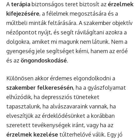
A
terápia
biztonságos teret biztosít az
érzelmek
kifejezésére
, a félelmek megosztására és a
múltbeli minták feltárására. A szakember objektív
nézőpontot nyújt, és segít rávilágítani azokra a
dolgokra, amiket mi magunk nem látunk. Nem a
gyengeség jele segítséget kérni, hanem az erőé
és az
öngondoskodásé
.
Különösen akkor érdemes elgondolkodni a
szakember felkeresésén
, ha a gyászfolyamat
elhúzódik, ha depressziós tüneteket
tapasztalunk, ha alvászavaraink vannak, ha
elveszítjük az érdeklődésünket a korábban
szeretett tevékenységek iránt, vagy ha az
érzelmek kezelése
túlterhelővé válik. Egy jó