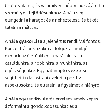
belőle valamit, és valamilyen módon hozzájárult a
személyes fejlődésünkhöz
. A hála segít
elengedni a haragot és a neheztelést, és békét
találni a múlttal.
A
hála gyakorlása
a jelenért is rendkívül fontos.
Koncentráljunk azokra a dolgokra, amik jól
mennek az életünkben: a barátainkra, a
családunkra, a hobbinkra, a munkánkra, az
egészségünkre. Egy
hálanapló vezetése
segíthet tudatosítani ezeket a pozitív
aspektusokat, és elterelni a figyelmet a hiányról.
A
hála
egy rendkívül erős érzelem, amely képes
átformálni a gondolkodásunkat és a