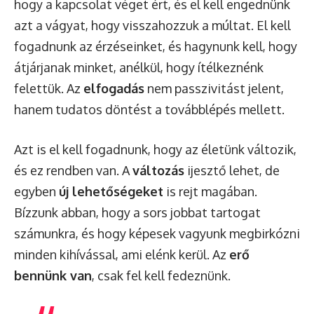
hogy a kapcsolat véget ért, és el kell engednünk
azt a vágyat, hogy visszahozzuk a múltat. El kell
fogadnunk az érzéseinket, és hagynunk kell, hogy
átjárjanak minket, anélkül, hogy ítélkeznénk
felettük. Az
elfogadás
nem passzivitást jelent,
hanem tudatos döntést a továbblépés mellett.
Azt is el kell fogadnunk, hogy az életünk változik,
és ez rendben van. A
változás
ijesztő lehet, de
egyben
új lehetőségeket
is rejt magában.
Bízzunk abban, hogy a sors jobbat tartogat
számunkra, és hogy képesek vagyunk megbirkózni
minden kihívással, ami elénk kerül. Az
erő
bennünk van
, csak fel kell fedeznünk.