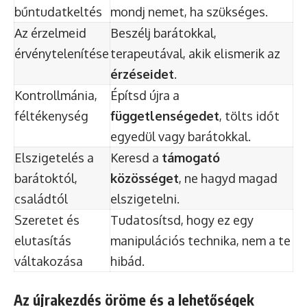
bűntudatkeltés
mondj nemet, ha szükséges.
Az érzelmeid
Beszélj barátokkal,
érvénytelenítése
terapeutával, akik elismerik az
érzéseidet
.
Kontrollmánia,
Építsd újra a
féltékenység
függetlenségedet
, tölts időt
egyedül vagy barátokkal.
Elszigetelés a
Keresd a
támogató
barátoktól,
közösséget
, ne hagyd magad
családtól
elszigetelni.
Szeretet és
Tudatosítsd, hogy ez egy
elutasítás
manipulációs technika, nem a te
váltakozása
hibád.
Az újrakezdés öröme és a lehetőségek