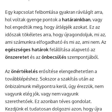
Egy kapcsolat felbomlása gyakran rávilágít arra,
hol voltak gyenge pontok a
határainkban
, vagy
hol engedtük meg, hogy átlépjék azokat. Ez az
időszak tökéletes arra, hogy újragondoljuk, mi az,
ami számunkra elfogadható és mi az, ami nem. Az
egészséges határok
felállítása alapvető az
önszeretet
és az
önbecsülés
szempontjából.
Az
önértékelés
erősítése elengedhetetlen a
továbblépéshez. Sokszor a szakítás után az
önbizalmunk mélypontra kerül, úgy érezzük, nem
vagyunk elég jók, vagy nem vagyunk
szerethetőek. Ez azonban téves gondolat.
Kezdjünk el tudatosan dolgozni azon, hogy újra