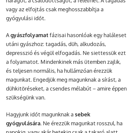
haragot, a csalódottságot, a félelmet. A tagadás
vagy az elfojtás csak meghosszabbítja a
gyógyulási időt.
A
gyászfolyamat
fázisai hasonlóak egy haláleset
utáni gyászhoz: tagadás, düh, alkudozás,
depresszió és végül elfogadás. Ne siettessük ezt
a folyamatot. Mindenkinek más ütemben zajlik,
és teljesen normális, ha hullámzóan érezzük
magunkat. Engedjük meg magunknak a sírást, a
dühkitöréseket, a csendes mélabút – amire éppen
szükségünk van.
Hagyjunk időt magunknak a
sebek
gyógyulására
. Ne érezzük magunkat rosszul, ha
napokig, vagy akár hetekig csak a takaró alatt