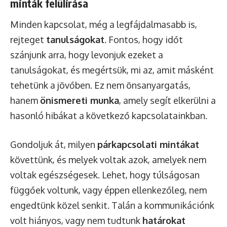
minták felülírása
Minden kapcsolat, még a legfájdalmasabb is,
rejteget
tanulságokat
. Fontos, hogy időt
szánjunk arra, hogy levonjuk ezeket a
tanulságokat, és megértsük, mi az, amit másként
tehetünk a jövőben. Ez nem önsanyargatás,
hanem
önismereti munka
, amely segít elkerülni a
hasonló hibákat a következő kapcsolatainkban.
Gondoljuk át, milyen
párkapcsolati mintákat
követtünk, és melyek voltak azok, amelyek nem
voltak egészségesek. Lehet, hogy túlságosan
függőek voltunk, vagy éppen ellenkezőleg, nem
engedtünk közel senkit. Talán a kommunikációnk
volt hiányos, vagy nem tudtunk
határokat