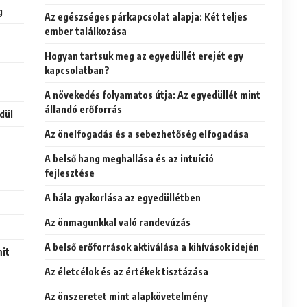
g
Az egészséges párkapcsolat alapja: Két teljes
ember találkozása
Hogyan tartsuk meg az egyedüllét erejét egy
kapcsolatban?
A növekedés folyamatos útja: Az egyedüllét mint
állandó erőforrás
dül
Az önelfogadás és a sebezhetőség elfogadása
A belső hang meghallása és az intuíció
fejlesztése
A hála gyakorlása az egyedüllétben
Az önmagunkkal való randevúzás
A belső erőforrások aktiválása a kihívások idején
mit
Az életcélok és az értékek tisztázása
Az önszeretet mint alapkövetelmény