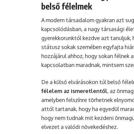
belső félelmek
A modern társadalom gyakran azt suga
kapcsolódásban, a nagy társasági élet
gyerekkorunktól kezdve azt tanuljuk, h
státusz sokak szemében egyfajta hián
hozzájárul ahhoz, hogy sokan félnek 
kapcsolatban maradnak, mintsem sz
De a külső elvárásokon túl belső félel
félelem az ismeretlentől
, az önmag
amelyben felszínre törhetnek elnyom
attól tartanak, hogy ha egyedül mara
hogy nem tudnak mit kezdeni önmaguk
elvezet a valódi növekedéshez.