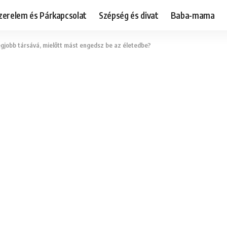
zerelem és Párkapcsolat
Szépség és divat
Baba-mama
egjobb társává, mielőtt mást engedsz be az életedbe?