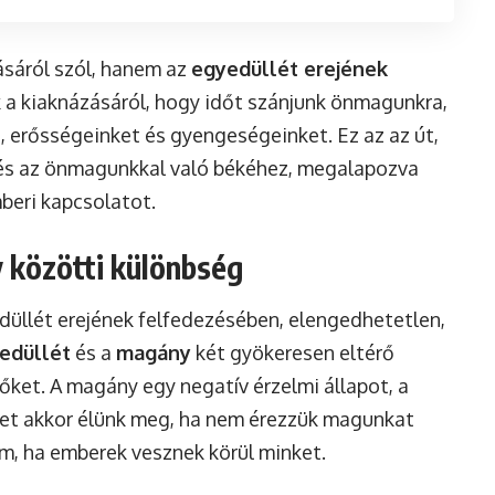
sáról szól, hanem az
egyedüllét erejének
 a kiaknázásáról, hogy időt szánjunk önmagunkra,
, erősségeinket és gyengeségeinket. Ez az az út,
 és az önmagunkkal való békéhez, megalapozva
beri kapcsolatot.
 közötti különbség
üllét erejének felfedezésében, elengedhetetlen,
edüllét
és a
magány
két gyökeresen eltérő
őket. A magány egy negatív érzelmi állapot, a
lyet akkor élünk meg, ha nem érezzük magunkat
, ha emberek vesznek körül minket.