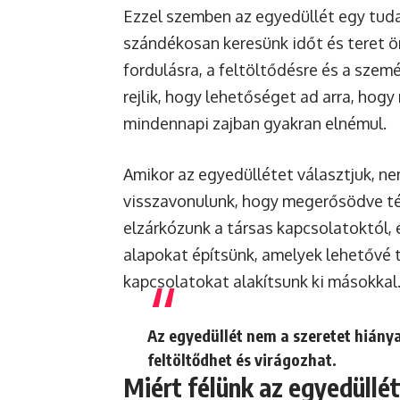
Ezzel szemben az egyedüllét egy tuda
szándékosan keresünk időt és teret 
fordulásra, a feltöltődésre és a sze
rejlik, hogy lehetőséget ad arra, hog
mindennapi zajban gyakran elnémul.
Amikor az egyedüllétet választjuk, n
visszavonulunk, hogy megerősödve tér
elzárkózunk a társas kapcsolatoktól, é
alapokat építsünk, amelyek lehetővé 
kapcsolatokat alakítsunk ki másokkal
Az egyedüllét nem a szeretet hiány
feltöltődhet és virágozhat.
Miért félünk az egyedüllé