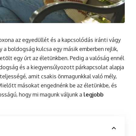
oxona az egyedüllét és a kapcsolódás iránti vágy
y a boldogság kulcsa egy másik emberben rejlik,
betölt egy űrt az életünkben. Pedig a valóság ennél
oldogság és a kiegyensúlyozott párkapcsolat alapja
 teljességé, amit csakis önmagunkkal való mély,
 Mielőtt másokat engednénk be az életünkbe, és
ntosságú, hogy mi magunk váljunk a
legjobb