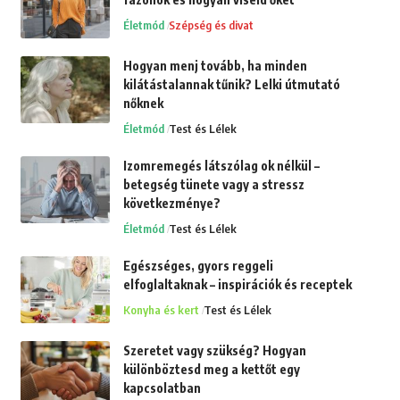
Életmód
Szépség és divat
Hogyan menj tovább, ha minden
kilátástalannak tűnik? Lelki útmutató
nőknek
Életmód
Test és Lélek
Izomremegés látszólag ok nélkül –
betegség tünete vagy a stressz
következménye?
Életmód
Test és Lélek
Egészséges, gyors reggeli
elfoglaltaknak – inspirációk és receptek
Konyha és kert
Test és Lélek
Szeretet vagy szükség? Hogyan
különböztesd meg a kettőt egy
kapcsolatban