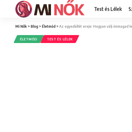
Test és Lélek
S
Mi Nők
>
Blog
>
Életmód
>
Az egyedüllét ereje: Hogyan válj önmagad l
ÉLETMÓD
TEST ÉS LÉLEK