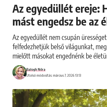
Az egyedüllét ereje: 
mást engedsz be az é
Az egyedüllét nem csupán ürességet 
felfedezhetjük belső világunkat, me
mielőtt másokat engednénk be életü
Balogh Nóra
Utolsó módosítás: március 7, 2026 13:13