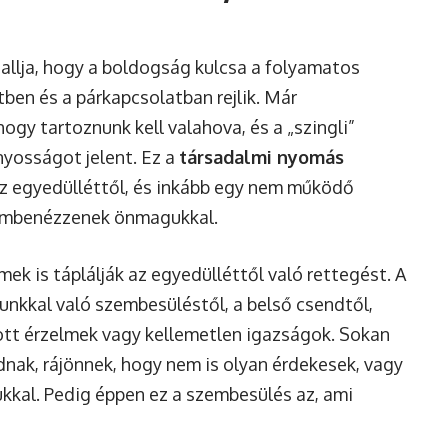
llja, hogy a boldogság kulcsa a folyamatos
ben és a párkapcsolatban rejlik. Már
ogy tartoznunk kell valahova, és a „szingli”
yosságot jelent. Ez a
társadalmi nyomás
az egyedülléttől, és inkább egy nem működő
embenézzenek önmagukkal.
mek is táplálják az egyedülléttől való rettegést. A
unkkal való szembesüléstől, a belső csendtől,
ott érzelmek vagy kellemetlen igazságok. Sokan
dnak, rájönnek, hogy nem is olyan érdekesek, vagy
kal. Pedig éppen ez a szembesülés az, ami