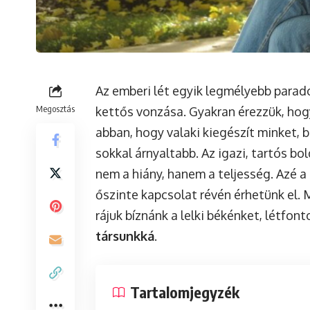
Az emberi lét egyik legmélyebb parad
Megosztás
kettős vonzása. Gyakran érezzük, hog
abban, hogy valaki kiegészít minket, 
sokkal árnyaltabb. Az igazi, tartós b
nem a hiány, hanem a teljesség. Azé a
őszinte kapcsolat révén érhetünk el.
rájuk bíznánk a lelki békénket, létfo
társunkká
.
Tartalomjegyzék