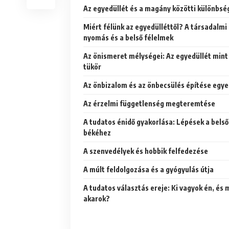
Az egyedüllét és a magány közötti különbsé
Miért félünk az egyedülléttől? A társadalmi
nyomás és a belső félelmek
Az önismeret mélységei: Az egyedüllét mint
tükör
Az önbizalom és az önbecsülés építése egye
Az érzelmi függetlenség megteremtése
A tudatos énidő gyakorlása: Lépések a belső
békéhez
A szenvedélyek és hobbik felfedezése
A múlt feldolgozása és a gyógyulás útja
A tudatos választás ereje: Ki vagyok én, és 
akarok?