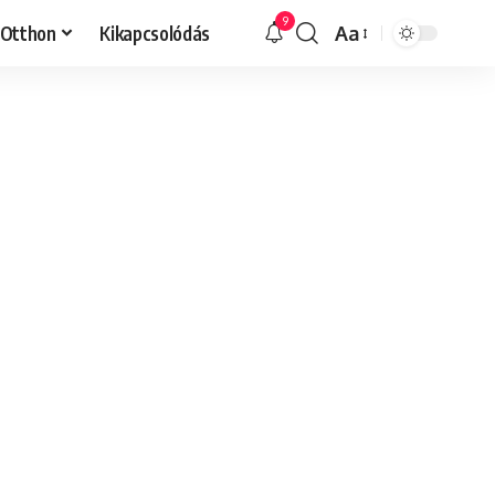
9
Otthon
Kikapcsolódás
Aa
Font
Resizer