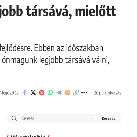
jobb társává, mielőtt
fejlődésre. Ebben az időszakban
 önmagunk legjobb társává válni,
26 perc olvasás
Megosztás
Search
for: