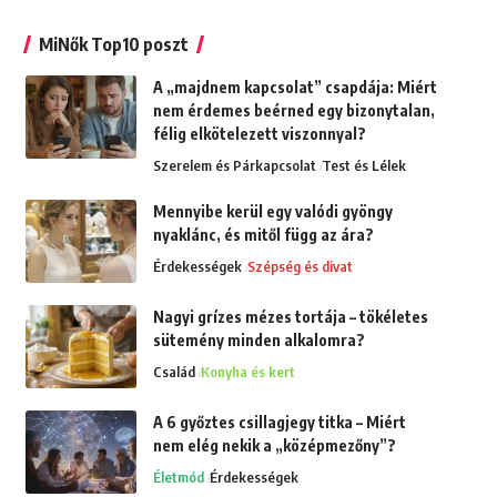
MiNők Top10 poszt
A „majdnem kapcsolat” csapdája: Miért
nem érdemes beérned egy bizonytalan,
félig elkötelezett viszonnyal?
Szerelem és Párkapcsolat
Test és Lélek
Mennyibe kerül egy valódi gyöngy
nyaklánc, és mitől függ az ára?
Érdekességek
Szépség és divat
Nagyi grízes mézes tortája – tökéletes
sütemény minden alkalomra?
Család
Konyha és kert
A 6 győztes csillagjegy titka – Miért
nem elég nekik a „középmezőny”?
Életmód
Érdekességek