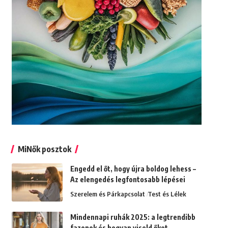
MiNők posztok
Engedd el őt, hogy újra boldog lehess –
Az elengedés legfontosabb lépései
Szerelem és Párkapcsolat
Test és Lélek
Mindennapi ruhák 2025: a legtrendibb
fazonok és hogyan viseld őket