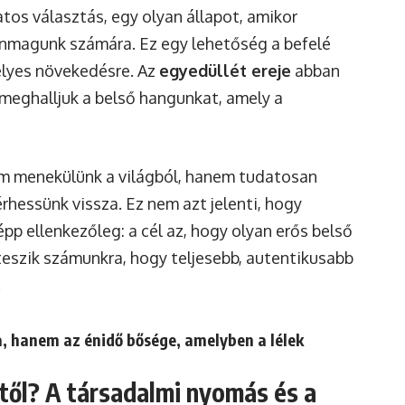
tos választás, egy olyan állapot, amikor
önmagunk számára. Ez egy lehetőség a befelé
mélyes növekedésre. Az
egyedüllét ereje
abban
y meghalljuk a belső hangunkat, amely a
em menekülünk a világból, hanem tudatosan
hessünk vissza. Ez nem azt jelenti, hogy
pp ellenkezőleg: a cél az, hogy olyan erős belső
teszik számunkra, hogy teljesebb, autentikusabb
.
a, hanem az énidő bősége, amelyben a lélek
ttől? A társadalmi nyomás és a