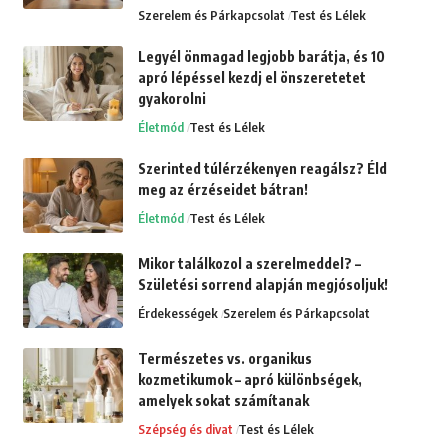
Szerelem és Párkapcsolat
Test és Lélek
Legyél önmagad legjobb barátja, és 10
apró lépéssel kezdj el önszeretetet
gyakorolni
Életmód
Test és Lélek
Szerinted túlérzékenyen reagálsz? Éld
meg az érzéseidet bátran!
Életmód
Test és Lélek
Mikor találkozol a szerelmeddel? –
Születési sorrend alapján megjósoljuk!
Érdekességek
Szerelem és Párkapcsolat
Természetes vs. organikus
kozmetikumok – apró különbségek,
amelyek sokat számítanak
Szépség és divat
Test és Lélek