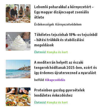
Lebomló poharakkal a környezetért –
Egy magyar dizájncsapat zseniális
ötlete
Érdekességek
Környezetvédelem
Tökéletes tejszínhab 18%-os tejszínből
– hűtési trükkök és stabilizálási
megoldások
Életmód
Konyha és kert
A mediterrán helyett az északi
tengerek hódítanak 2025-ben, ezért és
így érdemes újratervezned a nyaralást
belföld
Kikapcsolódás
Proteinben gazdag gyorsételek
lendületes évkezdéshez
Életmód
Konyha és kert