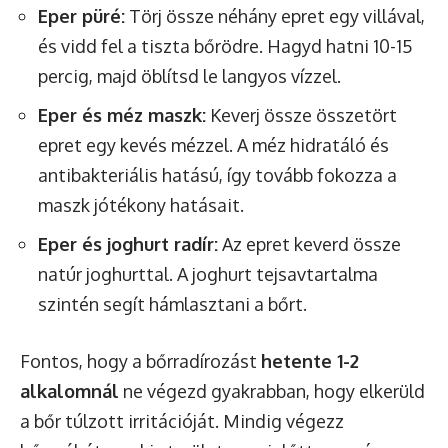
Eper püré:
Törj össze néhány epret egy villával,
és vidd fel a tiszta bőrödre. Hagyd hatni 10-15
percig, majd öblítsd le langyos vízzel.
Eper és méz maszk:
Keverj össze összetört
epret egy kevés mézzel. A méz hidratáló és
antibakteriális hatású, így tovább fokozza a
maszk jótékony hatásait.
Eper és joghurt radír:
Az epret keverd össze
natúr joghurttal. A joghurt tejsavtartalma
szintén segít hámlasztani a bőrt.
Fontos, hogy a bőrradírozást
hetente 1-2
alkalomnál
ne végezd gyakrabban, hogy elkerüld
a bőr túlzott irritációját. Mindig végezz