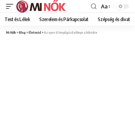
Aa
Font
Resizer
Test és Lélek
Szerelem és Párkapcsolat
Szépség és divat
Mi Nők
>
Blog
>
Életmód
>
Az eper 6 lenyűgöző előnye a bőrödre