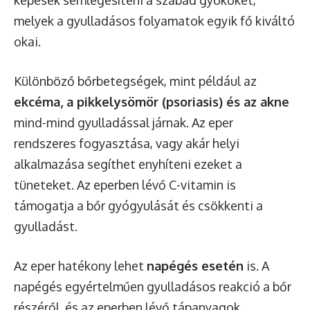
képesek semlegesíteni a szabad gyököket,
melyek a gyulladásos folyamatok egyik fő kiváltó
okai.
Különböző bőrbetegségek, mint például az
ekcéma, a pikkelysömör (psoriasis) és az akne
mind-mind gyulladással járnak. Az eper
rendszeres fogyasztása, vagy akár helyi
alkalmazása segíthet enyhíteni ezeket a
tüneteket. Az eperben lévő C-vitamin is
támogatja a bőr gyógyulását és csökkenti a
gyulladást.
Az eper hatékony lehet
napégés esetén
is. A
napégés egyértelműen gyulladásos reakció a bőr
részéről, és az eperben lévő tápanyagok