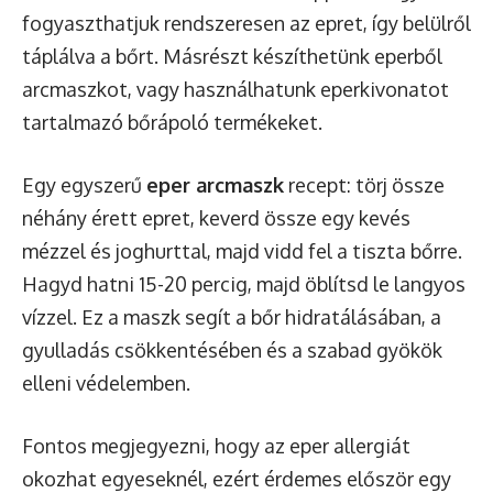
fogyaszthatjuk rendszeresen az epret, így belülről
táplálva a bőrt. Másrészt készíthetünk eperből
arcmaszkot, vagy használhatunk eperkivonatot
tartalmazó bőrápoló termékeket.
Egy egyszerű
eper arcmaszk
recept: törj össze
néhány érett epret, keverd össze egy kevés
mézzel és joghurttal, majd vidd fel a tiszta bőrre.
Hagyd hatni 15-20 percig, majd öblítsd le langyos
vízzel. Ez a maszk segít a bőr hidratálásában, a
gyulladás csökkentésében és a szabad gyökök
elleni védelemben.
Fontos megjegyezni, hogy az eper allergiát
okozhat egyeseknél, ezért érdemes először egy