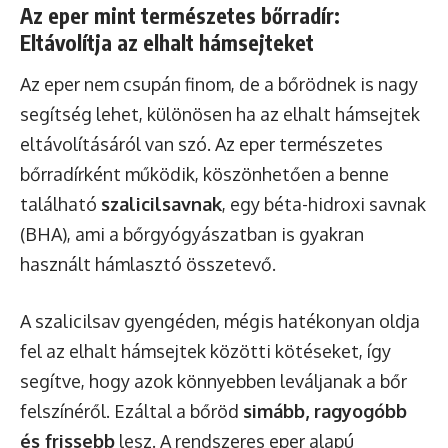
Az eper mint természetes bőrradír:
Eltávolítja az elhalt hámsejteket
Az eper nem csupán finom, de a bőrödnek is nagy
segítség lehet, különösen ha az elhalt hámsejtek
eltávolításáról van szó. Az eper természetes
bőrradírként működik, köszönhetően a benne
található
szalicilsavnak
, egy béta-hidroxi savnak
(BHA), ami a bőrgyógyászatban is gyakran
használt hámlasztó összetevő.
A szalicilsav gyengéden, mégis hatékonyan oldja
fel az elhalt hámsejtek közötti kötéseket, így
segítve, hogy azok könnyebben leváljanak a bőr
felszínéről. Ezáltal a bőröd
simább, ragyogóbb
és frissebb
lesz. A rendszeres eper alapú