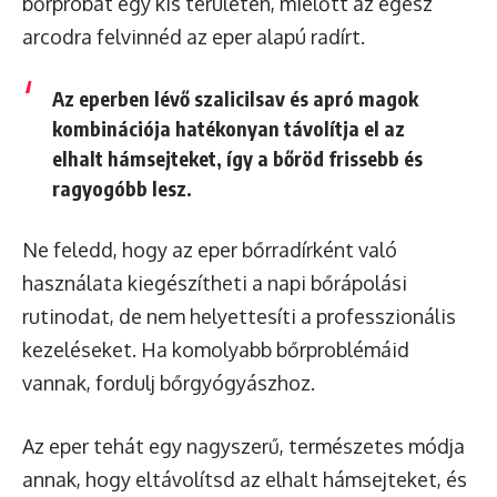
bőrpróbát egy kis területen, mielőtt az egész
arcodra felvinnéd az eper alapú radírt.
Az eperben lévő szalicilsav és apró magok
kombinációja hatékonyan távolítja el az
elhalt hámsejteket, így a bőröd frissebb és
ragyogóbb lesz.
Ne feledd, hogy az eper bőrradírként való
használata kiegészítheti a napi bőrápolási
rutinodat, de nem helyettesíti a professzionális
kezeléseket. Ha komolyabb bőrproblémáid
vannak, fordulj bőrgyógyászhoz.
Az eper tehát egy nagyszerű, természetes módja
annak, hogy eltávolítsd az elhalt hámsejteket, és