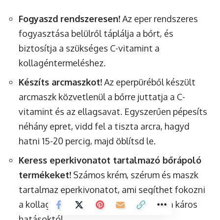
Fogyaszd rendszeresen!
Az eper rendszeres
fogyasztása belülről táplálja a bőrt, és
biztosítja a szükséges C-vitamint a
kollagéntermeléshez.
Készíts arcmaszkot!
Az eperpüréből készült
arcmaszk közvetlenül a bőrre juttatja a C-
vitamint és az ellagsavat. Egyszerűen pépesíts
néhány epret, vidd fel a tiszta arcra, hagyd
hatni 15-20 percig, majd öblítsd le.
Keress eperkivonatot tartalmazó bőrápoló
termékeket!
Számos krém, szérum és maszk
tartalmaz eperkivonatot, ami segíthet fokozni
a kollagéntermelést és védeni a bőrt a káros
hatásoktól.