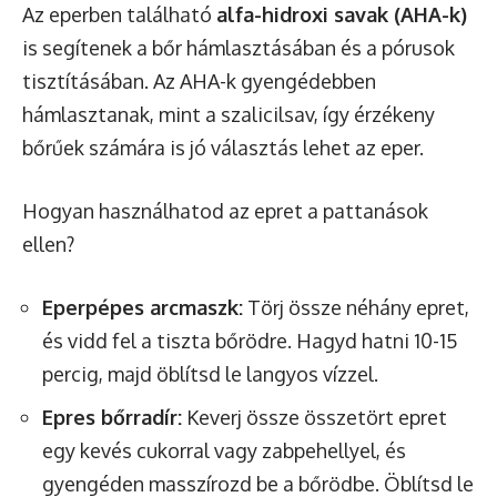
Az eperben található
alfa-hidroxi savak (AHA-k)
is segítenek a bőr hámlasztásában és a pórusok
tisztításában. Az AHA-k gyengédebben
hámlasztanak, mint a szalicilsav, így érzékeny
bőrűek számára is jó választás lehet az eper.
Hogyan használhatod az epret a pattanások
ellen?
Eperpépes arcmaszk:
Törj össze néhány epret,
és vidd fel a tiszta bőrödre. Hagyd hatni 10-15
percig, majd öblítsd le langyos vízzel.
Epres bőrradír:
Keverj össze összetört epret
egy kevés cukorral vagy zabpehellyel, és
gyengéden masszírozd be a bőrödbe. Öblítsd le