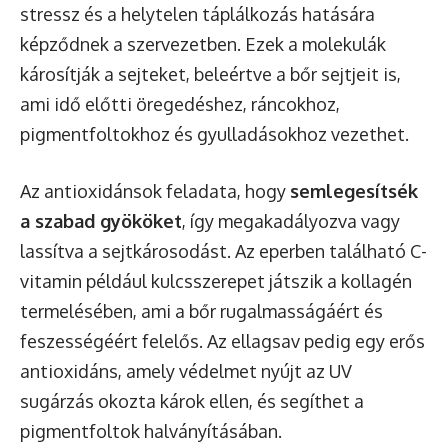
stressz és a helytelen táplálkozás hatására
képződnek a szervezetben. Ezek a molekulák
károsítják a sejteket, beleértve a bőr sejtjeit is,
ami idő előtti öregedéshez, ráncokhoz,
pigmentfoltokhoz és gyulladásokhoz vezethet.
Az antioxidánsok feladata, hogy
semlegesítsék
a szabad gyököket
, így megakadályozva vagy
lassítva a sejtkárosodást. Az eperben található C-
vitamin például kulcsszerepet játszik a kollagén
termelésében, ami a bőr rugalmasságáért és
feszességéért felelős. Az ellagsav pedig egy erős
antioxidáns, amely védelmet nyújt az UV
sugárzás okozta károk ellen, és segíthet a
pigmentfoltok halványításában.