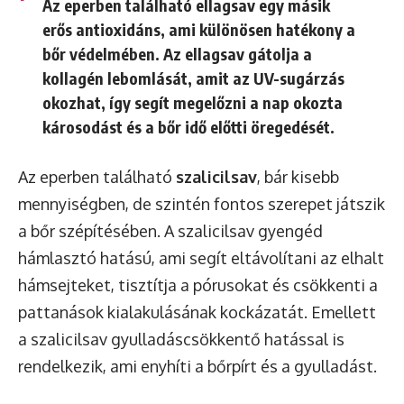
Az eperben található
ellagsav
egy másik
erős antioxidáns, ami különösen hatékony a
bőr védelmében. Az ellagsav gátolja a
kollagén lebomlását, amit az UV-sugárzás
okozhat, így segít megelőzni a nap okozta
károsodást és a bőr idő előtti öregedését.
Az eperben található
szalicilsav
, bár kisebb
mennyiségben, de szintén fontos szerepet játszik
a bőr szépítésében. A szalicilsav gyengéd
hámlasztó hatású, ami segít eltávolítani az elhalt
hámsejteket, tisztítja a pórusokat és csökkenti a
pattanások kialakulásának kockázatát. Emellett
a szalicilsav gyulladáscsökkentő hatással is
rendelkezik, ami enyhíti a bőrpírt és a gyulladást.