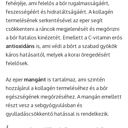
fehérjéje, ami felelős a bőr rugalmasságáért,
feszességéért és hidratáltságáért. A kollagén
termelésének serkentésével az eper segít
csökkenteni a ráncok megjelenését és megőrizni
a bőr fiatalos kinézetét. Emellett a C-vitamin erős
antioxidáns
is, ami védi a bőrt a szabad gyökök
káros hatásaitól, melyek a korai öregedésért
felelősek.
Az eper
mangánt
is tartalmaz, ami szintén
hozzájárul a kollagén termeléséhez és a bőr
egészségének megőrzéséhez. A mangán emellett
részt vesz a sebgyógyulásban és
gyulladáscsökkentő hatással is rendelkezik.