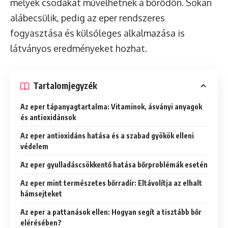
melyek csodákat művelhetnek a bőrödön. Sokan
alábecsülik, pedig az eper rendszeres
fogyasztása és külsőleges alkalmazása is
látványos eredményeket hozhat.
Tartalomjegyzék
Az eper tápanyagtartalma: Vitaminok, ásványi anyagok
és antioxidánsok
Az eper antioxidáns hatása és a szabad gyökök elleni
védelem
Az eper gyulladáscsökkentő hatása bőrproblémák esetén
Az eper mint természetes bőrradír: Eltávolítja az elhalt
hámsejteket
Az eper a pattanások ellen: Hogyan segít a tisztább bőr
elérésében?