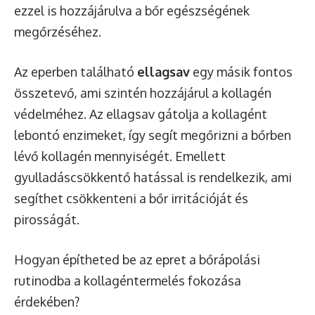
ezzel is hozzájárulva a bőr egészségének
megőrzéséhez.
Az eperben található
ellagsav
egy másik fontos
összetevő, ami szintén hozzájárul a kollagén
védelméhez. Az ellagsav gátolja a kollagént
lebontó enzimeket, így segít megőrizni a bőrben
lévő kollagén mennyiségét. Emellett
gyulladáscsökkentő hatással is rendelkezik, ami
segíthet csökkenteni a bőr irritációját és
pirosságát.
Hogyan építheted be az epret a bőrápolási
rutinodba a kollagéntermelés fokozása
érdekében?