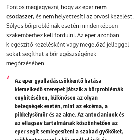
Fontos megjegyezni, hogy az eper
nem
csodaszer
, és nem helyettesíti az orvosi kezelést.
Súlyos bőrproblémák esetén mindenképpen
szakemberhez kell fordulni. Az eper azonban
kiegészítő kezelésként vagy megelőző jelleggel
sokat segíthet a bőr egészségének
megőrzésében.
Az eper gyulladáscsökkentő hatása
kiemelkedő szerepet játszik a bőrproblémák
enyhítésében, különösen az olyan
betegségek esetén, mint az ekcéma, a
pikkelysömör és az akne. Az antocianinok és
az ellagsav tartalmának köszönhetően az
eper segít semlegesíteni a szabad gyököket,
csökkentve ezzel a bőr gyulladását és