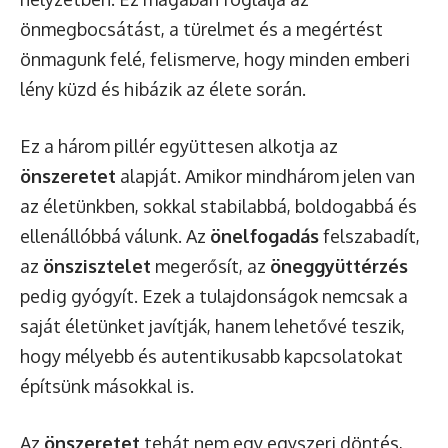
önmegbocsátást, a türelmet és a megértést
önmagunk felé, felismerve, hogy minden emberi
lény küzd és hibázik az élete során.
Ez a három pillér együttesen alkotja az
önszeretet
alapját. Amikor mindhárom jelen van
az életünkben, sokkal stabilabbá, boldogabbá és
ellenállóbbá válunk. Az
önelfogadás
felszabadít,
az
önszisztelet
megerősít, az
öneggyüttérzés
pedig gyógyít. Ezek a tulajdonságok nemcsak a
saját életünket javítják, hanem lehetővé teszik,
hogy mélyebb és autentikusabb kapcsolatokat
építsünk másokkal is.
Az
önszeretet
tehát nem egy egyszeri döntés,