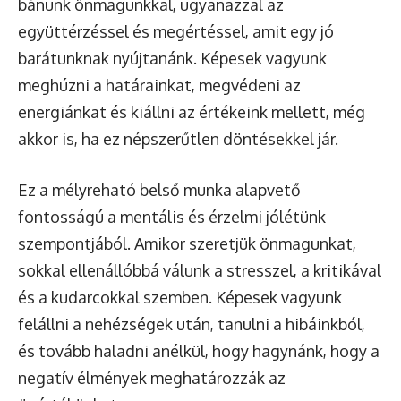
bánunk önmagunkkal, ugyanazzal az
együttérzéssel és megértéssel, amit egy jó
barátunknak nyújtanánk. Képesek vagyunk
meghúzni a határainkat, megvédeni az
energiánkat és kiállni az értékeink mellett, még
akkor is, ha ez népszerűtlen döntésekkel jár.
Ez a mélyreható belső munka alapvető
fontosságú a mentális és érzelmi jólétünk
szempontjából. Amikor szeretjük önmagunkat,
sokkal ellenállóbbá válunk a stresszel, a kritikával
és a kudarcokkal szemben. Képesek vagyunk
felállni a nehézségek után, tanulni a hibáinkból,
és tovább haladni anélkül, hogy hagynánk, hogy a
negatív élmények meghatározzák az