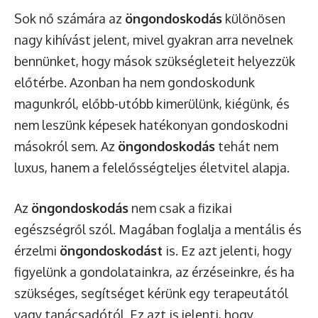
Sok nő számára az
öngondoskodás
különösen
nagy kihívást jelent, mivel gyakran arra nevelnek
bennünket, hogy mások szükségleteit helyezzük
előtérbe. Azonban ha nem gondoskodunk
magunkról, előbb-utóbb kimerülünk, kiégünk, és
nem leszünk képesek hatékonyan gondoskodni
másokról sem. Az
öngondoskodás
tehát nem
luxus, hanem a felelősségteljes életvitel alapja.
Az
öngondoskodás
nem csak a fizikai
egészségről szól. Magában foglalja a mentális és
érzelmi
öngondoskodást
is. Ez azt jelenti, hogy
figyelünk a gondolatainkra, az érzéseinkre, és ha
szükséges, segítséget kérünk egy terapeutától
vagy tanácsadótól. Ez azt is jelenti, hogy