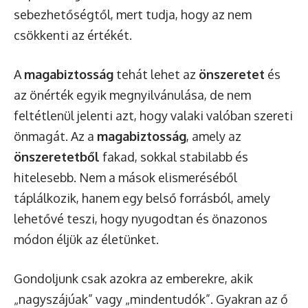
sebezhetőségtől, mert tudja, hogy az nem
csökkenti az értékét.
A
magabiztosság
tehát lehet az
önszeretet
és
az önérték egyik megnyilvánulása, de nem
feltétlenül jelenti azt, hogy valaki valóban szereti
önmagát. Az a
magabiztosság
, amely az
önszeretetből
fakad, sokkal stabilabb és
hitelesebb. Nem a mások elismeréséből
táplálkozik, hanem egy belső forrásból, amely
lehetővé teszi, hogy nyugodtan és önazonos
módon éljük az életünket.
Gondoljunk csak azokra az emberekre, akik
„nagyszájúak” vagy „mindentudók”. Gyakran az ő