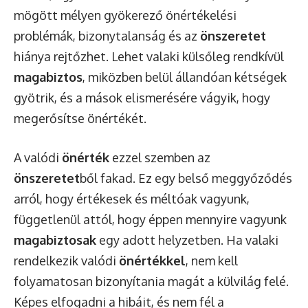
mögött mélyen gyökerező önértékelési
problémák, bizonytalanság és az
önszeretet
hiánya rejtőzhet. Lehet valaki külsőleg rendkívül
magabiztos
, miközben belül állandóan kétségek
gyötrik, és a mások elismerésére vágyik, hogy
megerősítse önértékét.
A valódi
önérték
ezzel szemben az
önszeretet
ből fakad. Ez egy belső meggyőződés
arról, hogy értékesek és méltóak vagyunk,
függetlenül attól, hogy éppen mennyire vagyunk
magabiztosak
egy adott helyzetben. Ha valaki
rendelkezik valódi
önértékkel
, nem kell
folyamatosan bizonyítania magát a külvilág felé.
Képes elfogadni a hibáit, és nem fél a