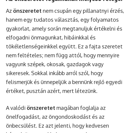
Az
önszeretet
nem csupán egy pillanatnyi érzés,
hanem egy tudatos választás, egy folyamatos
gyakorlat, amely során megtanuljuk értékelni és
elfogadni önmagunkat, hibáinkkal és
tökéletlenségeinkkel együtt. Ez a fajta szeretet
nem feltételes; nem függ attól, hogy mennyire
vagyunk szépek, okosak, gazdagok vagy
sikeresek. Sokkal inkább arról szól, hogy
felismerjük és ünnepeljük a bennünk rejlő egyedi
értéket, pusztán azért, mert létezünk.
A valódi
önszeretet
magában foglalja az
önelfogadást, az öngondoskodást és az
önbecsülést. Ez azt jelenti, hogy kedvesen