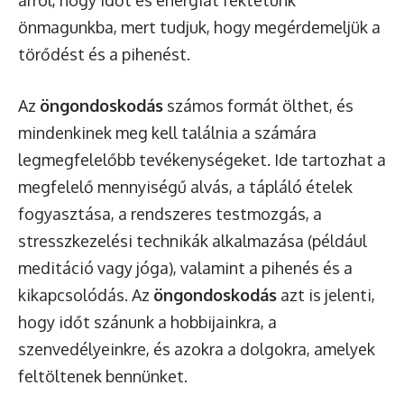
arról, hogy időt és energiát fektetünk
önmagunkba, mert tudjuk, hogy megérdemeljük a
törődést és a pihenést.
Az
öngondoskodás
számos formát ölthet, és
mindenkinek meg kell találnia a számára
legmegfelelőbb tevékenységeket. Ide tartozhat a
megfelelő mennyiségű alvás, a tápláló ételek
fogyasztása, a rendszeres testmozgás, a
stresszkezelési technikák alkalmazása (például
meditáció vagy jóga), valamint a pihenés és a
kikapcsolódás. Az
öngondoskodás
azt is jelenti,
hogy időt szánunk a hobbijainkra, a
szenvedélyeinkre, és azokra a dolgokra, amelyek
feltöltenek bennünket.