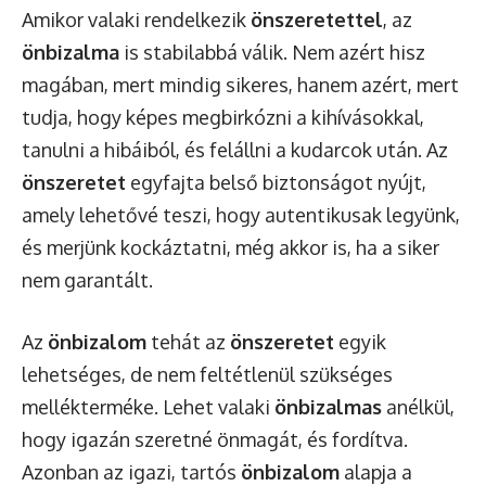
Amikor valaki rendelkezik
önszeretettel
, az
önbizalma
is stabilabbá válik. Nem azért hisz
magában, mert mindig sikeres, hanem azért, mert
tudja, hogy képes megbirkózni a kihívásokkal,
tanulni a hibáiból, és felállni a kudarcok után. Az
önszeretet
egyfajta belső biztonságot nyújt,
amely lehetővé teszi, hogy autentikusak legyünk,
és merjünk kockáztatni, még akkor is, ha a siker
nem garantált.
Az
önbizalom
tehát az
önszeretet
egyik
lehetséges, de nem feltétlenül szükséges
mellékterméke. Lehet valaki
önbizalmas
anélkül,
hogy igazán szeretné önmagát, és fordítva.
Azonban az igazi, tartós
önbizalom
alapja a