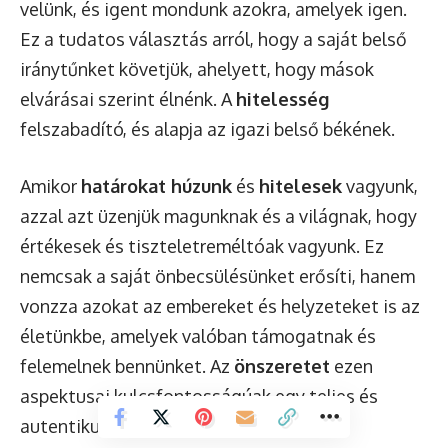
velünk, és igent mondunk azokra, amelyek igen.
Ez a tudatos választás arról, hogy a saját belső
iránytűnket követjük, ahelyett, hogy mások
elvárásai szerint élnénk. A
hitelesség
felszabadító, és alapja az igazi belső békének.
Amikor
határokat húzunk
és
hitelesek
vagyunk,
azzal azt üzenjük magunknak és a világnak, hogy
értékesek és tiszteletreméltóak vagyunk. Ez
nemcsak a saját önbecsülésünket erősíti, hanem
vonzza azokat az embereket és helyzeteket is az
életünkbe, amelyek valóban támogatnak és
felemelnek bennünket. Az
önszeretet
ezen
aspektusai kulcsfontosságúak egy teljes és
autentikus élet megéléséhez.