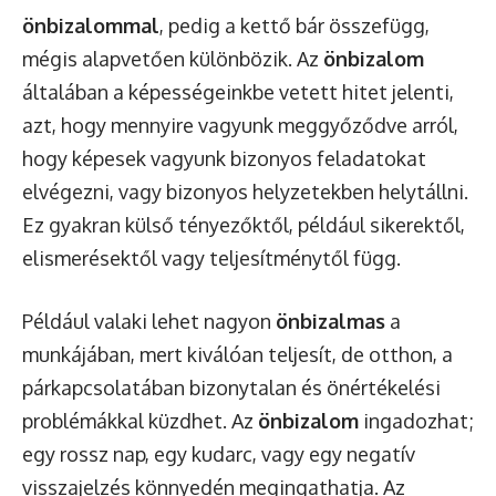
önbizalommal
, pedig a kettő bár összefügg,
mégis alapvetően különbözik. Az
önbizalom
általában a képességeinkbe vetett hitet jelenti,
azt, hogy mennyire vagyunk meggyőződve arról,
hogy képesek vagyunk bizonyos feladatokat
elvégezni, vagy bizonyos helyzetekben helytállni.
Ez gyakran külső tényezőktől, például sikerektől,
elismerésektől vagy teljesítménytől függ.
Például valaki lehet nagyon
önbizalmas
a
munkájában, mert kiválóan teljesít, de otthon, a
párkapcsolatában bizonytalan és önértékelési
problémákkal küzdhet. Az
önbizalom
ingadozhat;
egy rossz nap, egy kudarc, vagy egy negatív
visszajelzés könnyedén megingathatja. Az