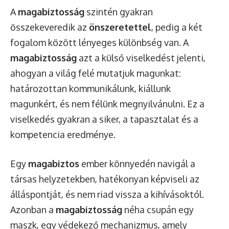
A
magabiztosság
szintén gyakran
összekeveredik az
önszeretettel
, pedig a két
fogalom között lényeges különbség van. A
magabiztosság
azt a külső viselkedést jelenti,
ahogyan a világ felé mutatjuk magunkat:
határozottan kommunikálunk, kiállunk
magunkért, és nem félünk megnyilvánulni. Ez a
viselkedés gyakran a siker, a tapasztalat és a
kompetencia eredménye.
Egy
magabiztos
ember könnyedén navigál a
társas helyzetekben, hatékonyan képviseli az
álláspontját, és nem riad vissza a kihívásoktól.
Azonban a
magabiztosság
néha csupán egy
maszk, egy védekező mechanizmus, amely