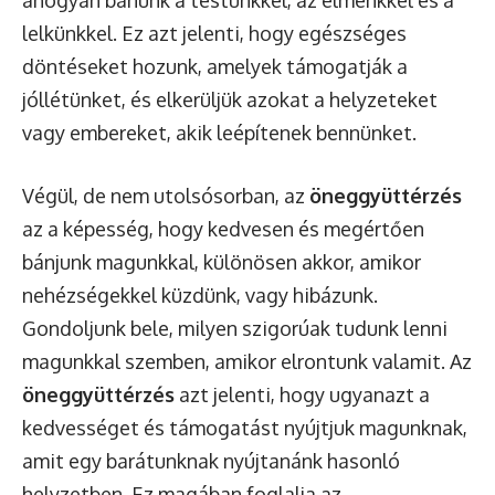
lelkünkkel. Ez azt jelenti, hogy egészséges
döntéseket hozunk, amelyek támogatják a
jóllétünket, és elkerüljük azokat a helyzeteket
vagy embereket, akik leépítenek bennünket.
Végül, de nem utolsósorban, az
öneggyüttérzés
az a képesség, hogy kedvesen és megértően
bánjunk magunkkal, különösen akkor, amikor
nehézségekkel küzdünk, vagy hibázunk.
Gondoljunk bele, milyen szigorúak tudunk lenni
magunkkal szemben, amikor elrontunk valamit. Az
öneggyüttérzés
azt jelenti, hogy ugyanazt a
kedvességet és támogatást nyújtjuk magunknak,
amit egy barátunknak nyújtanánk hasonló
helyzetben. Ez magában foglalja az