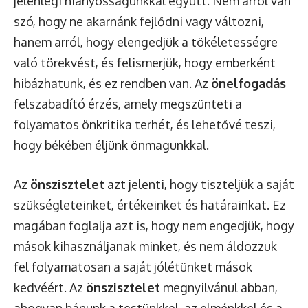
jelenlegi hiányosságunkkal együtt. Nem arról van
szó, hogy ne akarnánk fejlődni vagy változni,
hanem arról, hogy elengedjük a tökéletességre
való törekvést, és felismerjük, hogy emberként
hibázhatunk, és ez rendben van. Az
önelfogadás
felszabadító érzés, amely megszünteti a
folyamatos önkritika terhét, és lehetővé teszi,
hogy békében éljünk önmagunkkal.
Az
önszisztelet
azt jelenti, hogy tiszteljük a saját
szükségleteinket, értékeinket és határainkat. Ez
magában foglalja azt is, hogy nem engedjük, hogy
mások kihasználjanak minket, és nem áldozzuk
fel folyamatosan a saját jólétünket mások
kedvéért. Az
önszisztelet
megnyilvánul abban,
ahogyan bánunk a testünkkel, az elménkkel és a