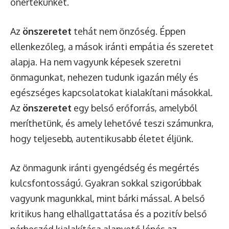
önértékünket.
Az
önszeretet
tehát nem önzőség. Éppen
ellenkezőleg, a mások iránti empátia és szeretet
alapja. Ha nem vagyunk képesek szeretni
önmagunkat, nehezen tudunk igazán mély és
egészséges kapcsolatokat kialakítani másokkal.
Az
önszeretet
egy belső erőforrás, amelyből
meríthetünk, és amely lehetővé teszi számunkra,
hogy teljesebb, autentikusabb életet éljünk.
Az önmagunk iránti gyengédség és megértés
kulcsfontosságú. Gyakran sokkal szigorúbbak
vagyunk magunkkal, mint bárki mással. A belső
kritikus hang elhallgattatása és a pozitív belső
párbeszéd kialakítása alapvető lépés az