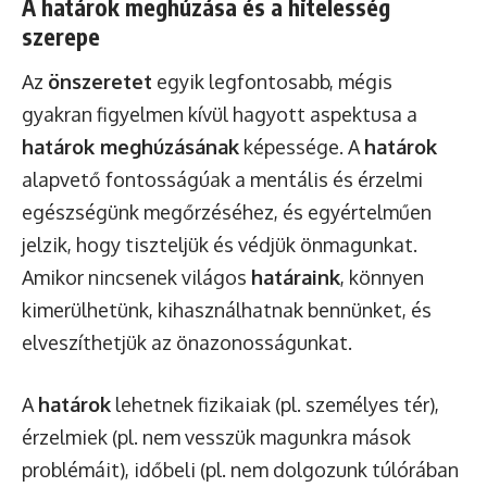
A határok meghúzása és a hitelesség
szerepe
Az
önszeretet
egyik legfontosabb, mégis
gyakran figyelmen kívül hagyott aspektusa a
határok meghúzásának
képessége. A
határok
alapvető fontosságúak a mentális és érzelmi
egészségünk megőrzéséhez, és egyértelműen
jelzik, hogy tiszteljük és védjük önmagunkat.
Amikor nincsenek világos
határaink
, könnyen
kimerülhetünk, kihasználhatnak bennünket, és
elveszíthetjük az önazonosságunkat.
A
határok
lehetnek fizikaiak (pl. személyes tér),
érzelmiek (pl. nem vesszük magunkra mások
problémáit), időbeli (pl. nem dolgozunk túlórában