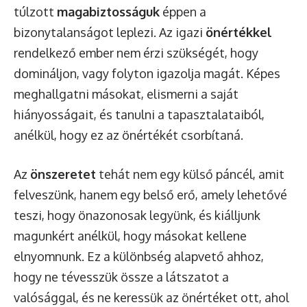
túlzott
magabiztosságuk
éppen a
bizonytalanságot leplezi. Az igazi
önértékkel
rendelkező ember nem érzi szükségét, hogy
domináljon, vagy folyton igazolja magát. Képes
meghallgatni másokat, elismerni a saját
hiányosságait, és tanulni a tapasztalataiból,
anélkül, hogy ez az önértékét csorbítaná.
Az
önszeretet
tehát nem egy külső páncél, amit
felveszünk, hanem egy belső erő, amely lehetővé
teszi, hogy önazonosak legyünk, és kiálljunk
magunkért anélkül, hogy másokat kellene
elnyomnunk. Ez a különbség alapvető ahhoz,
hogy ne tévesszük össze a látszatot a
valósággal, és ne keressük az önértéket ott, ahol