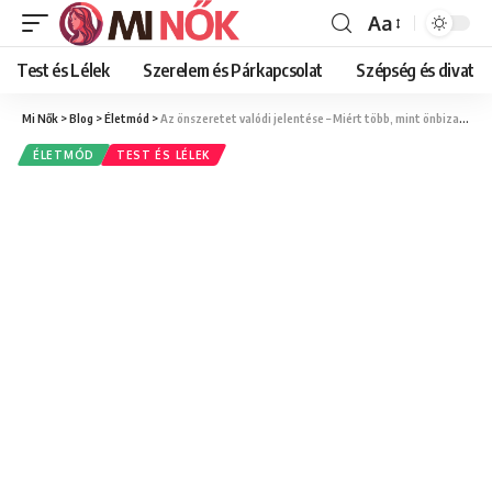
Aa
Font
Resizer
Test és Lélek
Szerelem és Párkapcsolat
Szépség és divat
Mi Nők
>
Blog
>
Életmód
>
Az önszeretet valódi jelentése – Miért több, mint önbizalom és magabiztosság?
ÉLETMÓD
TEST ÉS LÉLEK