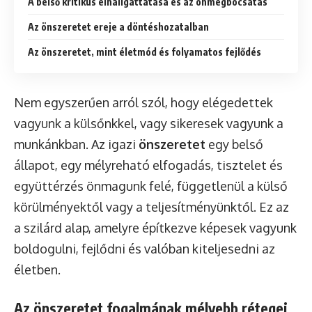
A belső kritikus elhallgattatása és az önmegbocsátás
Az önszeretet ereje a döntéshozatalban
Az önszeretet, mint életmód és folyamatos fejlődés
Nem egyszerűen arról szól, hogy elégedettek
vagyunk a külsőnkkel, vagy sikeresek vagyunk a
munkánkban. Az igazi
önszeretet
egy belső
állapot, egy mélyreható elfogadás, tisztelet és
együttérzés önmagunk felé, függetlenül a külső
körülményektől vagy a teljesítményünktől. Ez az
a szilárd alap, amelyre építkezve képesek vagyunk
boldogulni, fejlődni és valóban kiteljesedni az
életben.
Az önszeretet fogalmának mélyebb rétegei