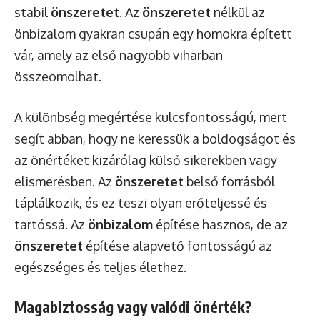
stabil
önszeretet
. Az
önszeretet
nélkül az
önbizalom gyakran csupán egy homokra épített
vár, amely az első nagyobb viharban
összeomolhat.
A különbség megértése kulcsfontosságú, mert
segít abban, hogy ne keressük a boldogságot és
az önértéket kizárólag külső sikerekben vagy
elismerésben. Az
önszeretet
belső forrásból
táplálkozik, és ez teszi olyan erőteljessé és
tartóssá. Az
önbizalom
építése hasznos, de az
önszeretet
építése alapvető fontosságú az
egészséges és teljes élethez.
Magabiztosság vagy valódi önérték?