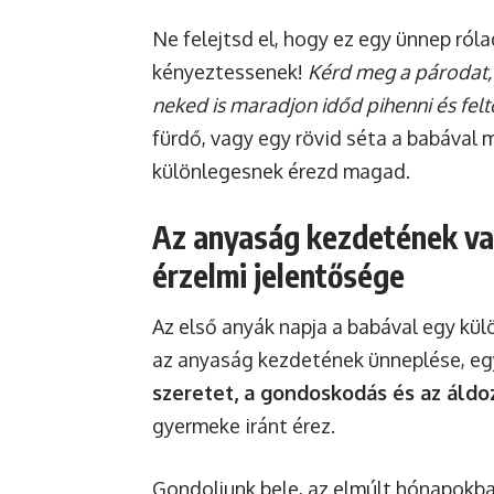
Ne felejtsd el, hogy ez egy ünnep ró
kényeztessenek!
Kérd meg a párodat,
neked is maradjon időd pihenni és felt
fürdő, vagy egy rövid séta a babával
különlegesnek érezd magad.
Az anyaság kezdetének va
érzelmi jelentősége
Az első anyák napja a babával egy k
az anyaság kezdetének ünneplése, egy 
szeretet, a gondoskodás és az áldo
gyermeke iránt érez.
Gondoljunk bele, az elmúlt hónapokb