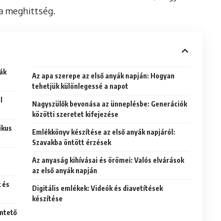
 a meghittség.
ák
Az apa szerepe az első anyák napján: Hogyan
tehetjük különlegessé a napot
l
Nagyszülők bevonása az ünneplésbe: Generációk
közötti szeretet kifejezése
ikus
Emlékkönyv készítése az első anyák napjáról:
Szavakba öntött érzések
Az anyaság kihívásai és örömei: Valós elvárások
az első anyák napján
 és
Digitális emlékek: Videók és diavetítések
készítése
entető