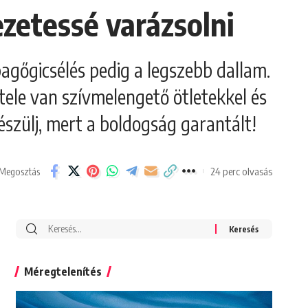
ezetessé varázsolni
bagőgicsélés pedig a legszebb dallam.
ele van szívmelengető ötletekkel és
szülj, mert a boldogság garantált!
24 perc olvasás
Megosztás
Search
for:
Méregtelenítés