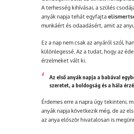
A terhesség kihívásai, a szülés csodáj
anyák napja tehát egyfajta
elismerts
munkáért és odaadásért, amit az anyu
Ez a nap nem csak az anyáról szól, han
különlegessé. Az a tudat, hogy az édes
érzelmeket vált ki.
Az első anyák napja a babával egy
szeretet, a boldogság és a hála ér
Érdemes erre a napra úgy tekinteni, 
anyák napja következik még, de az el
az anya először hivatalosan is megün