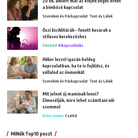
20 ok, amiért már az elején véget érhet
a bimbózó kapcsolat
Szerelem és Párkapcsolat
Test és Lélek
Őszi biciklitúrák – fonott kosarak a
stílusos kerekezéshez
Életmód
Kikapcsolódás
Akkor leszel igazán boldog
kapcsolatban, ha te is fejlődsz, és
vállalod az önmunkát
Szerelem és Párkapcsolat
Test és Lélek
Mit jelent új maminak lenni?
Elmeséljük, mire lehet számítani női
szemmel
Baba-mama
Család
MiNők Top10 poszt