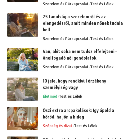
Szerelem és Párkapcsolat
Test és Lélek
25 tanulság a szerelemről és az
elengedésről, amit minden nőnek tudnia
kell
Szerelem és Párkapcsolat
Test és Lélek
Van, akit soha nem tudsz elfelejteni –
önelfogadó női gondolatok
Szerelem és Párkapcsolat
Test és Lélek
10 jele, hogy rendkívül érzékeny
személyiség vagy
Életmód
Test és Lélek
Őszi extra arcpakolások: Így ápold a
bőröd, ha jön a hideg
Szépség és divat
Test és Lélek