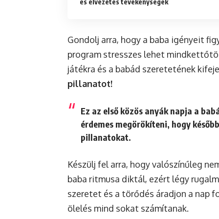
és élvezetes tevékenységek
Gondolj arra, hogy a baba igényeit fi
program stresszes lehet mindkettőtök
játékra és a babád szeretetének kifej
pillanatot!
Ez az első közös anyák napja a bab
érdemes megörökíteni, hogy később 
pillanatokat.
Készülj fel arra, hogy valószínűleg ne
baba ritmusa diktál, ezért légy rugal
szeretet és a törődés áradjon a nap f
ölelés mind sokat számítanak.