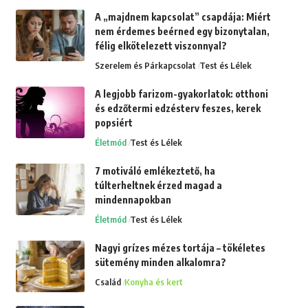
A „majdnem kapcsolat” csapdája: Miért
nem érdemes beérned egy bizonytalan,
félig elkötelezett viszonnyal?
Szerelem és Párkapcsolat
Test és Lélek
A legjobb farizom-gyakorlatok: otthoni
és edzőtermi edzésterv feszes, kerek
popsiért
Életmód
Test és Lélek
7 motiváló emlékeztető, ha
túlterheltnek érzed magad a
mindennapokban
Életmód
Test és Lélek
Nagyi grízes mézes tortája – tökéletes
sütemény minden alkalomra?
Család
Konyha és kert