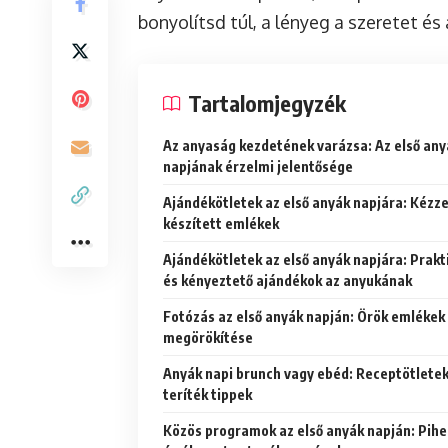
bonyolítsd túl, a lényeg a szeretet és
Tartalomjegyzék
Az anyaság kezdetének varázsa: Az első any
napjának érzelmi jelentősége
Ajándékötletek az első anyák napjára: Kézze
készített emlékek
Ajándékötletek az első anyák napjára: Prakt
és kényeztető ajándékok az anyukának
Fotózás az első anyák napján: Örök emlékek
megörökítése
Anyák napi brunch vagy ebéd: Receptötletek
teríték tippek
Közös programok az első anyák napján: Pih