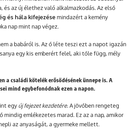
a, és az új élethez való alkalmazkodás. Az első
ég és hála kifejezése
mindazért a kemény
ka nap mint nap végez.
em a babáról is. Az ő léte teszi ezt a napot igazán
anya egy kis emberért felel, aki tőle függ, mély
ben a
családi kötelék erősödésének
ünnepe is. A
zései mind egybefonódnak ezen a napon.
mint egy
új fejezet kezdetére
. A jövőben rengeteg
ső mindig emlékezetes marad. Ez az a nap, amikor
nepli az anyaságát, a gyermeke mellett.