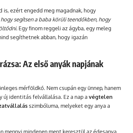
lad is, ezért engedd meg magadnak, hogy
 hogy segítsen a baba körüli teendőkben, hogy
öltődni.
Egy finom reggeli az ágyba, egy meleg
 mind segíthetnek abban, hogy igazán
rázsa: Az első anyák napjának
ülönleges mérföldkő. Nem csupán egy ünnep, hanem
új identitás felvállalása. Ez a nap a
végtelen
zatvállalás
szimbóluma, melyeket egy anya a
an mennyi mindenen ment keresztül az édesanya.