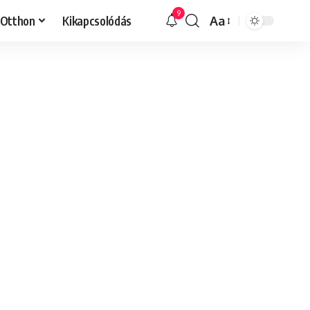
9
Otthon
Kikapcsolódás
Aa
Font
Resizer