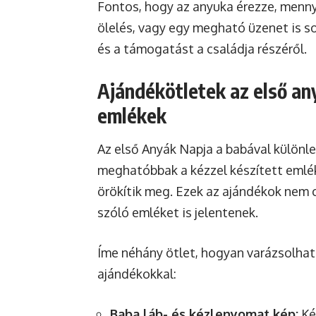
Fontos, hogy az anyuka érezze, mennyi
ölelés, vagy egy megható üzenet is so
és a támogatást a családja részéről.
Ajándékötletek az első any
emlékek
Az első Anyák Napja a babával különle
meghatóbbak a kézzel készített emlék
örökítik meg. Ezek az ajándékok nem c
szóló emléket is jelentenek.
Íme néhány ötlet, hogyan varázsolhat
ajándékokkal:
Baba láb- és kézlenyomat kép:
Ké