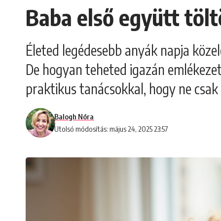
Baba első együtt tölt
Életed legédesebb anyák napja közele
De hogyan teheted igazán emlékezete
praktikus tanácsokkal, hogy ne csak
Balogh Nóra
Utolsó módosítás: május 24, 2025 23:57