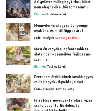
A 6 győztes csillagjegy titka – Miért
nem elég nekik a „középmezőny”?
Életmód
Érdekességek
Mennyibe kerül egy valódi gyöngy
nyaklánc, és mitől függ az ára?
Érdekességek
Szépség és divat
Most én vagyok a legfontosabb az
életemben – Személyes fejlődés női
szemmel
Életmód
Test és Lélek
Ezért nem érdeklődnek tovább egyes
csillagjegyek – figyeld a jeleket
Érdekességek
Test és Lélek
Friss fűszernövények tárolása: vizes
csokor, papírtörlős doboz és
fagyasztási technikák