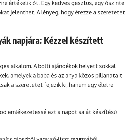
re értékelik őt. Egy kedves gesztus, egy őszinte
kat jelenthet. A lényeg, hogy érezze a szeretetet
ák napjára: Kézzel készített
ges alkalom. A bolti ajándékok helyett sokkal
ek, amelyek a baba és az anya közös pillanatait
sak a szeretetet fejezik ki, hanem egy életre
od emlékezetessé ezt a napot saját készítésű
szíts gipszből vagy só-liszt gyurmából