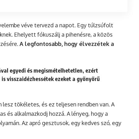
gyelembe véve tervezd a napot. Egy túlzsúfolt
nek. Ehelyett fókuszálj a pihenésre, a közös
ezésére.
A legfontosabb, hogy élvezzétek a
ával egyedi és megismételhetetlen, ezért
is visszaidézhessétek ezeket a gyönyörű
m lesz tökéletes, és ez teljesen rendben van. A
mas és alkalmazkodj hozzá. A lényeg, hogy a
olyamán. Az apró gesztusok, egy kedves szó, egy