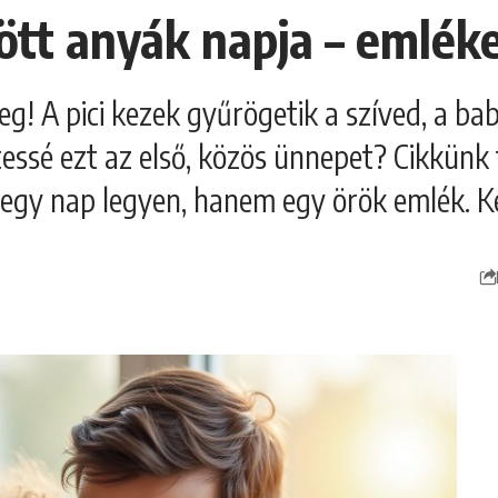
ött anyák napja – emlék
g! A pici kezek gyűrögetik a szíved, a ba
ssé ezt az első, közös ünnepet? Cikkünk t
 egy nap legyen, hanem egy örök emlék. Ké