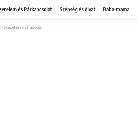
zerelem és Párkapcsolat
Szépség és divat
Baba-mama
emlékezetessé varázsolni