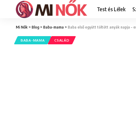
Test és Lélek
S
Mi Nők
>
Blog
>
Baba-mama
>
Baba első együtt töltött anyák napja – 
BABA-MAMA
CSALÁD