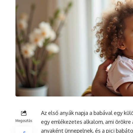
Az első anyák napja a babával egy kü
Megosztás
egy emlékezetes alkalom, ami örökre a
anyaként ünnepelnek, és a pici babáto