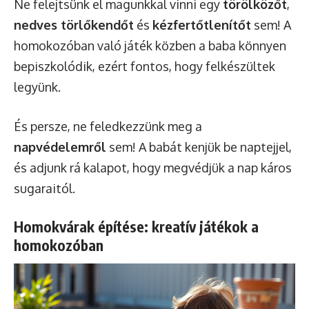
Ne felejtsünk el magunkkal vinni egy
törölközőt
,
nedves törlőkendőt
és
kézfertőtlenítőt
sem! A
homokozóban való játék közben a baba könnyen
bepiszkolódik, ezért fontos, hogy felkészültek
legyünk.
És persze, ne feledkezzünk meg a
napvédelemről
sem! A babát kenjük be naptejjel,
és adjunk rá kalapot, hogy megvédjük a nap káros
sugaraitól.
Homokvárak építése: kreatív játékok a
homokozóban