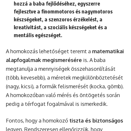
hozzá a baba fejlődéséhez, egyszerre
fejlesztve a finommotoros és nagymotoros
készségeket, a szenzoros érzékelést, a
kreativitást, a szociális készségeket és a
mentális egészséget.
A homokozás lehetőséget teremt a
matematikai
alapfogalmak megismerésére
is. A baba
megtanulja a mennyiségek összehasonlítását
(több, kevesebb), a méretek megkülönböztetését
(nagy, kicsi), a formák felismerését (kocka, gömb).
A homokozóban való mérés és öntögetés során
pedig a térfogat fogalmával is ismerkedik.
Fontos, hogy a homokozó
tiszta és biztonságos
legyen. Rendszeresen ellenőrizzük, hogy