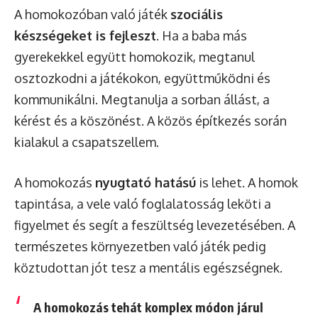
A homokozóban való játék
szociális
készségeket is fejleszt
. Ha a baba más
gyerekekkel együtt homokozik, megtanul
osztozkodni a játékokon, együttműködni és
kommunikálni. Megtanulja a sorban állást, a
kérést és a köszönést. A közös építkezés során
kialakul a csapatszellem.
A homokozás
nyugtató hatású
is lehet. A homok
tapintása, a vele való foglalatosság leköti a
figyelmet és segít a feszültség levezetésében. A
természetes környezetben való játék pedig
köztudottan jót tesz a mentális egészségnek.
A homokozás tehát komplex módon járul