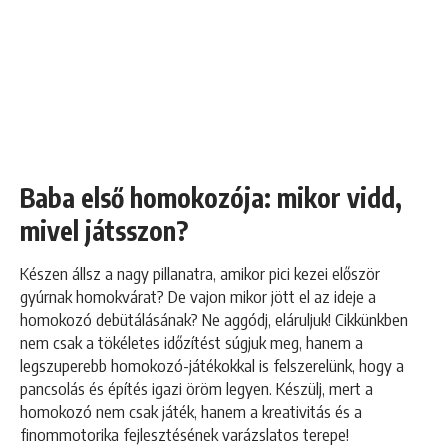
Baba első homokozója: mikor vidd,
mivel játsszon?
Készen állsz a nagy pillanatra, amikor pici kezei először
gyúrnak homokvárat? De vajon mikor jött el az ideje a
homokozó debütálásának? Ne aggódj, eláruljuk! Cikkünkben
nem csak a tökéletes időzítést súgjuk meg, hanem a
legszuperebb homokozó-játékokkal is felszerelünk, hogy a
pancsolás és építés igazi öröm legyen. Készülj, mert a
homokozó nem csak játék, hanem a kreativitás és a
finommotorika fejlesztésének varázslatos terepe!