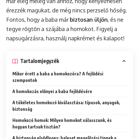
már elég meleg van ahhoz, hogy kényelmesen
érezzék magukat, de még nincs perzselő hőség.
Fontos, hogy a baba már
biztosan üljön
, és ne
tegye rögtön a szájába a homokot. Figyelj a
napsugárzásra, használj napkrémet és kalapot!
Tartalomjegyzék
Mikor érett a baba a homokozóra? A fejlődési
szempontok
A homokozás előnyei a baba fejlődésére
A tökéletes homokozó kiválasztása: típusok, anyagok,
biztonság
Homokozó homok: Milyen homokot válasszunk, és
hogyan tartsuk tisztán?
A biztonság elsődleges: baleset megelőzési tippek a