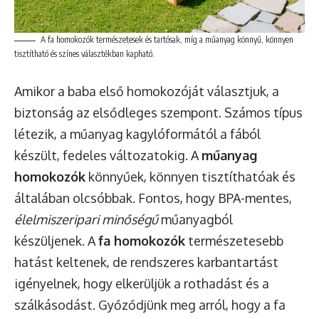
A fa homokozók természetesek és tartósak, míg a műanyag könnyű, könnyen
tisztítható és színes választékban kapható.
Amikor a baba első homokozóját választjuk, a
biztonság az elsődleges szempont. Számos típus
létezik, a műanyag kagylóformától a fából
készült, fedeles változatokig. A
műanyag
homokozók
könnyűek, könnyen tisztíthatóak és
általában olcsóbbak. Fontos, hogy BPA-mentes,
élelmiszeripari minőségű
műanyagból
készüljenek. A
fa homokozók
természetesebb
hatást keltenek, de rendszeres karbantartást
igényelnek, hogy elkerüljük a rothadást és a
szálkásodást. Győződjünk meg arról, hogy a fa