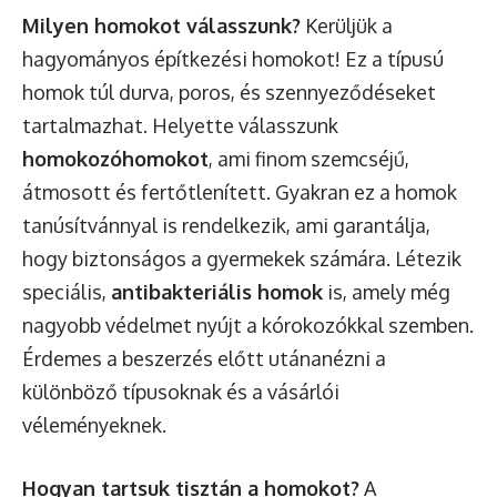
Milyen homokot válasszunk?
Kerüljük a
hagyományos építkezési homokot! Ez a típusú
homok túl durva, poros, és szennyeződéseket
tartalmazhat. Helyette válasszunk
homokozóhomokot
, ami finom szemcséjű,
átmosott és fertőtlenített. Gyakran ez a homok
tanúsítvánnyal is rendelkezik, ami garantálja,
hogy biztonságos a gyermekek számára. Létezik
speciális,
antibakteriális homok
is, amely még
nagyobb védelmet nyújt a kórokozókkal szemben.
Érdemes a beszerzés előtt utánanézni a
különböző típusoknak és a vásárlói
véleményeknek.
Hogyan tartsuk tisztán a homokot?
A