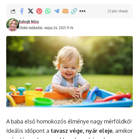
23 perc olvasás
Balogh Nóra
Utolsó módosítás: május 24, 2025 11:14
A baba első homokozós élménye nagy mérföldkő!
Ideális időpont a
tavasz vége, nyár eleje
, amikor