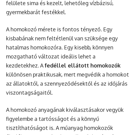
felülete sima és kezelt, lehetőleg vízbázisú,
gyermekbarát festékkel.
A homokozó mérete is fontos tényező. Egy
kisbabának nem feltétlenül van szüksége egy
hatalmas homokozóra. Egy kisebb, könnyen
mozgatható változat ideális lehet a
kezdetekhez. A
fedéllel ellátott homokozók
különösen praktikusak, mert megvédik a homokot
az állatoktól, a szennyeződésektől és az időjárás
viszontagságaitól.
A homokozó anyagának kiválasztásakor vegyük
figyelembe a tartósságot és a könnyű
tisztíthatóságot is. A műanyag homokozók