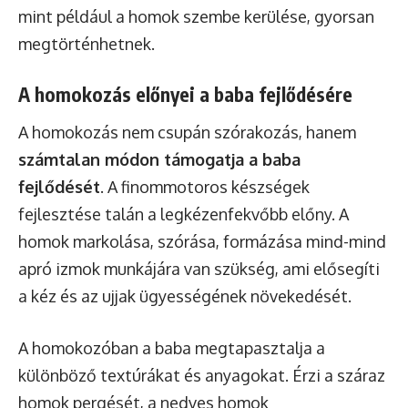
mint például a homok szembe kerülése, gyorsan
megtörténhetnek.
A homokozás előnyei a baba fejlődésére
A homokozás nem csupán szórakozás, hanem
számtalan módon támogatja a baba
fejlődését
. A finommotoros készségek
fejlesztése talán a legkézenfekvőbb előny. A
homok markolása, szórása, formázása mind-mind
apró izmok munkájára van szükség, ami elősegíti
a kéz és az ujjak ügyességének növekedését.
A homokozóban a baba megtapasztalja a
különböző textúrákat és anyagokat. Érzi a száraz
homok pergését, a nedves homok