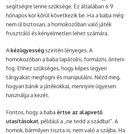
segítségre lenne szüksége. Ez általában 6-9
hónapos kor körül következik be. Ha a baba még
nem ül biztosan, a homokozóban való játék
frusztráló és kényelmetlen lehet számára.
A
kézügyesség
szintén lényeges. A
homokozóban a baba lapátolni, formázni, önteni
fog. Ehhez szükséges, hogy képes legyen
tárgyakat megfogni és manipulálni. Nézd meg,
hogyan bánik a játékokkal, mennyire ügyesen
használja a kezét.
Fontos, hogy a baba
értse az alapvető
utasításokat
, például a „ne tedd a szádba!”. A
homok, bármilyen tiszta is, nem való a szájba. Ha