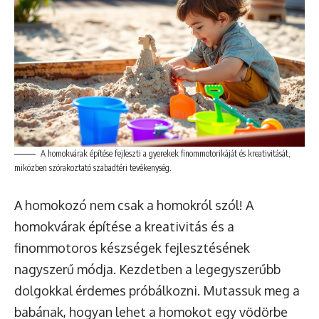
A homokvárak építése fejleszti a gyerekek finommotorikáját és kreativitását,
miközben szórakoztató szabadtéri tevékenység.
A homokozó nem csak a homokról szól! A
homokvárak építése a kreativitás és a
finommotoros készségek fejlesztésének
nagyszerű módja. Kezdetben a legegyszerűbb
dolgokkal érdemes próbálkozni. Mutassuk meg a
babának, hogyan lehet a homokot egy vödörbe