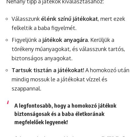
Néhány tipp a játékok kiválasztásához:
Válasszunk
élénk színű játékokat
, mert ezek
felkeltik a baba figyelmét.
Figyeljünk a
játékok anyagára
. Kerüljük a
törékeny műanyagokat, és válasszunk tartós,
biztonságos anyagokat.
Tartsuk tisztán a játékokat!
A homokozó után
mindig mossuk le a játékokat vízzel és
szappannal.
A legfontosabb, hogy a homokozó játékok
biztonságosak
és a baba életkorának
megfelelőek legyenek!