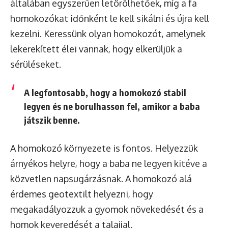
általában egyszerűen letörölhetőek, míg a fa
homokozókat időnként le kell sikálni és újra kell
kezelni. Keressünk olyan homokozót, amelynek
lekerekített élei vannak, hogy elkerüljük a
sérüléseket.
A legfontosabb, hogy a homokozó stabil
legyen és ne borulhasson fel, amikor a baba
játszik benne.
A homokozó környezete is fontos. Helyezzük
árnyékos helyre, hogy a baba ne legyen kitéve a
közvetlen napsugárzásnak. A homokozó alá
érdemes geotextilt helyezni, hogy
megakadályozzuk a gyomok növekedését és a
homok keveredését a talajjal.