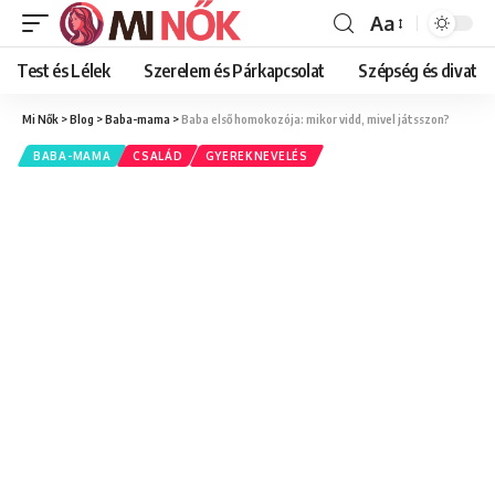
Aa
Font
Resizer
Test és Lélek
Szerelem és Párkapcsolat
Szépség és divat
Mi Nők
>
Blog
>
Baba-mama
>
Baba első homokozója: mikor vidd, mivel játsszon?
BABA-MAMA
CSALÁD
GYEREKNEVELÉS