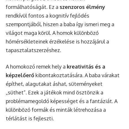
formálhatóságát. Ez a
szenzoros élmény
rendkívül fontos a kognitív fejlődés
szempontjából, hiszen a baba így ismeri meg a
világot maga körül. A homok különböző
hőmérsékleteinek érzékelése is hozzájárul a
tapasztalatszerzéshez.
A homokozó remek hely a
kreativitás és a
képzelőerő
kibontakoztatására. A baba várakat
építhet, alagutakat áshat, süteményeket
„süthet”. Ezek a játékok mind ösztönzik a
problémamegoldó képességet és a fantáziát. A
különböző formák és minták létrehozása a
térlátást is fejleszti.