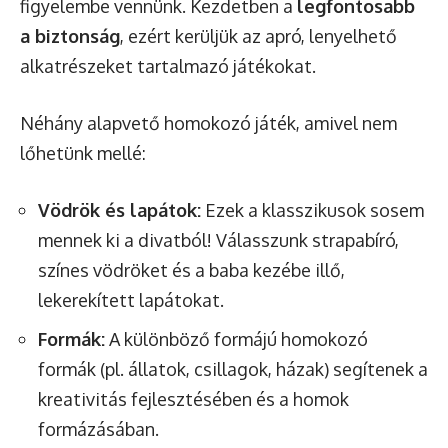
figyelembe vennünk. Kezdetben a
legfontosabb
a biztonság
, ezért kerüljük az apró, lenyelhető
alkatrészeket tartalmazó játékokat.
Néhány alapvető homokozó játék, amivel nem
lőhetünk mellé:
Vödrök és lapátok:
Ezek a klasszikusok sosem
mennek ki a divatból! Válasszunk strapabíró,
színes vödröket és a baba kezébe illő,
lekerekített lapátokat.
Formák:
A különböző formájú homokozó
formák (pl. állatok, csillagok, házak) segítenek a
kreativitás fejlesztésében és a homok
formázásában.