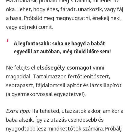
Ha a baba sír, próbáld meg kitalálni, mi lehet az
oka. Lehet, hogy éhes, fáradt, unatkozik, vagy fáj
a hasa. Próbáld meg megnyugtatni, énekelj neki,
vagy adj neki cumit.
A legfontosabb:
soha ne hagyd a babát
egyedül az autóban
, még rövid időre sem!
Ne felejts el
elsősegély csomagot
vinni
magaddal. Tartalmazzon fertőtlenítőszert,
sebtapaszt, fájdalomcsillapítót és lázcsillapítót
(a gyermekorvossal egyeztetve!).
Extra tipp:
Ha teheted, utazzatok akkor, amikor a
baba alszik. Így az utazás csendesebb és
nyugodtabb lesz mindkettőtök számára. Próbálj