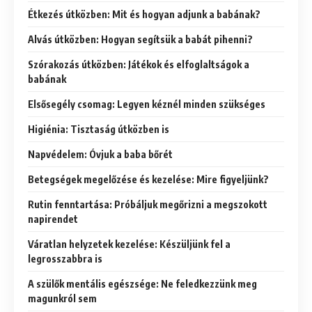
Étkezés útközben: Mit és hogyan adjunk a babának?
Alvás útközben: Hogyan segítsük a babát pihenni?
Szórakozás útközben: Játékok és elfoglaltságok a
babának
Elsősegély csomag: Legyen kéznél minden szükséges
Higiénia: Tisztaság útközben is
Napvédelem: Óvjuk a baba bőrét
Betegségek megelőzése és kezelése: Mire figyeljünk?
Rutin fenntartása: Próbáljuk megőrizni a megszokott
napirendet
Váratlan helyzetek kezelése: Készüljünk fel a
legrosszabbra is
A szülők mentális egészsége: Ne feledkezzünk meg
magunkról sem