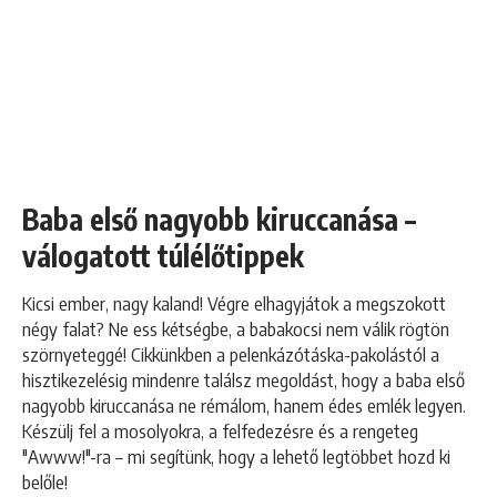
Baba első nagyobb kiruccanása –
válogatott túlélőtippek
Kicsi ember, nagy kaland! Végre elhagyjátok a megszokott
négy falat? Ne ess kétségbe, a babakocsi nem válik rögtön
szörnyeteggé! Cikkünkben a pelenkázótáska-pakolástól a
hisztikezelésig mindenre találsz megoldást, hogy a baba első
nagyobb kiruccanása ne rémálom, hanem édes emlék legyen.
Készülj fel a mosolyokra, a felfedezésre és a rengeteg
"Awww!"-ra – mi segítünk, hogy a lehető legtöbbet hozd ki
belőle!