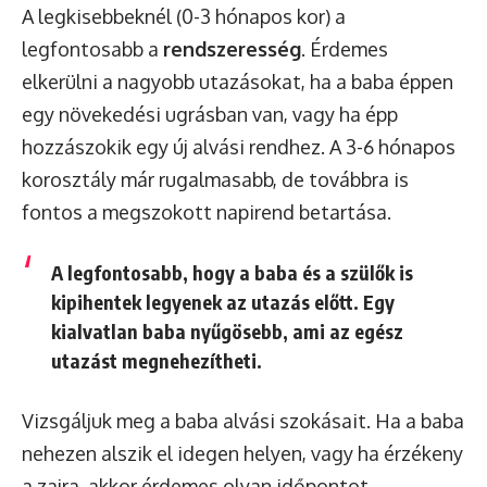
A legkisebbeknél (0-3 hónapos kor) a
legfontosabb a
rendszeresség
. Érdemes
elkerülni a nagyobb utazásokat, ha a baba éppen
egy növekedési ugrásban van, vagy ha épp
hozzászokik egy új alvási rendhez. A 3-6 hónapos
korosztály már rugalmasabb, de továbbra is
fontos a megszokott napirend betartása.
A legfontosabb, hogy a baba és a szülők is
kipihentek legyenek az utazás előtt. Egy
kialvatlan baba nyűgösebb, ami az egész
utazást megnehezítheti.
Vizsgáljuk meg a baba alvási szokásait. Ha a baba
nehezen alszik el idegen helyen, vagy ha érzékeny
a zajra, akkor érdemes olyan időpontot