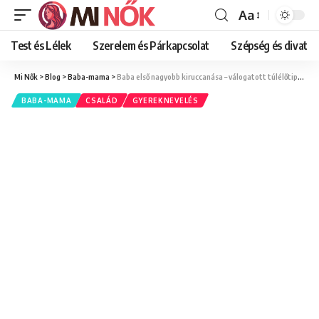
Aa
Font
Resizer
Test és Lélek
Szerelem és Párkapcsolat
Szépség és divat
Mi Nők
>
Blog
>
Baba-mama
>
Baba első nagyobb kiruccanása – válogatott túlélőtippek
BABA-MAMA
CSALÁD
GYEREKNEVELÉS