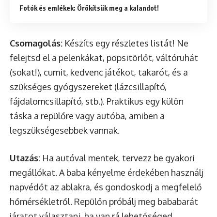
Fotók és emlékek: Örökítsük meg a kalandot!
Csomagolás:
Készíts egy részletes listát! Ne
felejtsd el a pelenkákat, popsitörlőt, váltóruhát
(sokat!), cumit, kedvenc játékot, takarót, és a
szükséges gyógyszereket (lázcsillapító,
fájdalomcsillapító, stb.). Praktikus egy külön
táska a repülőre vagy autóba, amiben a
legszükségesebbek vannak.
Utazás:
Ha autóval mentek, tervezz be gyakori
megállókat. A baba kényelme érdekében használj
napvédőt az ablakra, és gondoskodj a megfelelő
hőmérsékletről. Repülőn próbálj meg bababarát
járatot választani, ha van rá lehetőséged.