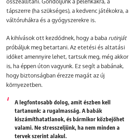
összeállítani. Gondoljunk a pelenkákra, a
tápszerre (ha szükséges), a kedvenc játékokra, a
váltóruhákra és a gyógyszerekre is.
A kihívások ott kezdődnek, hogy a baba
rutinját
próbáljuk meg betartani. Az etetési és altatási
időket amennyire lehet, tartsuk meg, még akkor
is, ha éppen úton vagyunk. Ez segít a babának,
hogy biztonságban érezze magát az új
környezetben.
A legfontosabb dolog, amit észben kell
tartanunk: a rugalmasság. A babák
kiszámíthatatlanok, és bármikor közbejöhet
valami. Ne stresszeljünk, ha nem minden a
tervek szerint alakul.