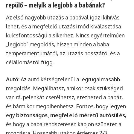
repülő – melyik a legjobb a babának?
Az első nagyobb utazás a babával igazi kihívás
lehet, és a megfelelő utazási mód kiválasztása
kulcsfontosságú a sikerhez. Nincs egyértelműen
„legjobb” megoldás, hiszen minden a baba
temperamentumától, az utazás hosszától és a
célállomástól függ.
Autó:
Az autó kétségtelenül a legrugalmasabb
megoldás. Megállhatsz, amikor csak szükséged
van rá, pelenkát cserélhetsz, etetheted a babát,
és bármikor megpihenhetsz. Fontos, hogy legyen
egy
biztonságos, megfelelő méretű autósülés
,
és hogy a baba rendszeresen kapjon szünetet a
mozgásra. Hosszabb utakon érdemes 2-3