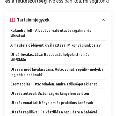
és a felkészültség
! Ne ess pánikba, mi segítünk!
Tartalomjegyzék
Kalandra fel! – A babával való utazás izgalmai és
kihívásai
A megfelelő időpont kiválasztása: Mikor vágjunk bele?
Úticél kiválasztása: Bababarát helyek itthon és
külföldön
Utazási mód kiválasztása: Autó, vonat, repülő – melyik a
legjobb a babának?
Csomagolási lista: Minden, amire szükségetek lehet
Utazás autóval: Biztonság és kényelem az úton
Utazás vonattal: Kényelem és praktikus tanácsok
Utazás repülővel: Felkészülés a repülésre a babával