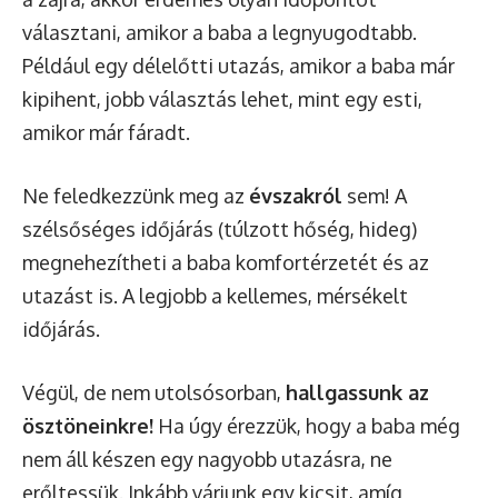
választani, amikor a baba a legnyugodtabb.
Például egy délelőtti utazás, amikor a baba már
kipihent, jobb választás lehet, mint egy esti,
amikor már fáradt.
Ne feledkezzünk meg az
évszakról
sem! A
szélsőséges időjárás (túlzott hőség, hideg)
megnehezítheti a baba komfortérzetét és az
utazást is. A legjobb a kellemes, mérsékelt
időjárás.
Végül, de nem utolsósorban,
hallgassunk az
ösztöneinkre!
Ha úgy érezzük, hogy a baba még
nem áll készen egy nagyobb utazásra, ne
erőltessük. Inkább várjunk egy kicsit, amíg