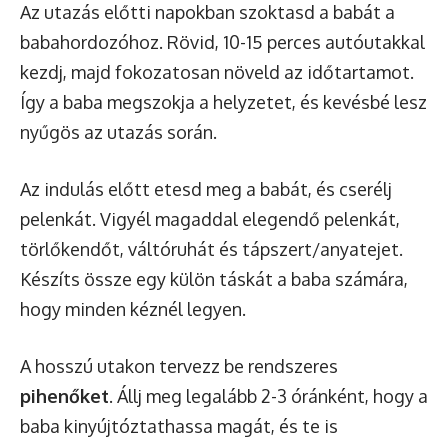
Az utazás előtti napokban szoktasd a babát a
babahordozóhoz. Rövid, 10-15 perces autóutakkal
kezdj, majd fokozatosan növeld az időtartamot.
Így a baba megszokja a helyzetet, és kevésbé lesz
nyűgös az utazás során.
Az indulás előtt etesd meg a babát, és cserélj
pelenkát. Vigyél magaddal elegendő pelenkát,
törlőkendőt, váltóruhát és tápszert/anyatejet.
Készíts össze egy külön táskát a baba számára,
hogy minden kéznél legyen.
A hosszú utakon tervezz be rendszeres
pihenőket
. Állj meg legalább 2-3 óránként, hogy a
baba kinyújtóztathassa magát, és te is