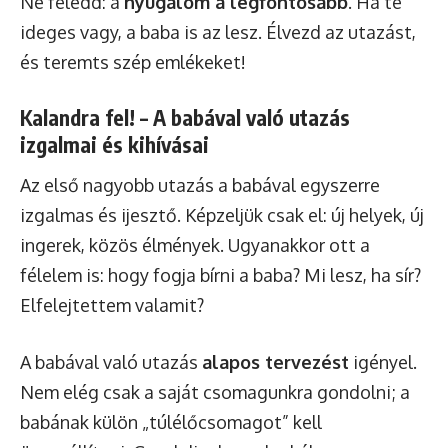
Ne feledd: a
nyugalom a legfontosabb
. Ha te
ideges vagy, a baba is az lesz. Élvezd az utazást,
és teremts szép emlékeket!
Kalandra fel! – A babával való utazás
izgalmai és kihívásai
Az első nagyobb utazás a babával egyszerre
izgalmas és ijesztő. Képzeljük csak el: új helyek, új
ingerek, közös élmények. Ugyanakkor ott a
félelem is: hogy fogja bírni a baba? Mi lesz, ha sír?
Elfelejtettem valamit?
A babával való utazás
alapos tervezést
igényel.
Nem elég csak a saját csomagunkra gondolni; a
babának külön „túlélőcsomagot” kell