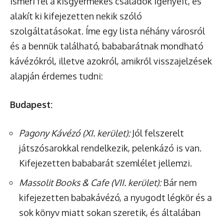
ismeri fel a kisgyermekes családok igényeit, és
alakít ki kifejezetten nekik szóló
szolgáltatásokat. Íme egy lista néhány városról
és a bennük található, bababarátnak mondható
kávézókról, illetve azokról, amikről visszajelzések
alapján érdemes tudni:
Budapest:
Pagony Kávézó (XI. kerület):
Jól felszerelt
játszósarokkal rendelkezik, pelenkázó is van.
Kifejezetten bababarát szemlélet jellemzi.
Massolit Books & Cafe (VII. kerület):
Bár nem
kifejezetten babakávézó, a nyugodt légkör és a
sok könyv miatt sokan szeretik, és általában