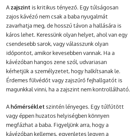
A
zajszint
is kritikus tényező. Egy túlságosan
zajos kávézó nem csak a baba nyugalmát
zavarhatja meg, de hosszú távon a hallására is
káros lehet. Keressünk olyan helyet, ahol van egy
csendesebb sarok, vagy válasszunk olyan
időpontot, amikor kevesebben vannak. Ha a
kávézóban hangos zene szól, udvariasan
kérhetjük a személyzetet, hogy halkítsanak le.
Érdemes fülvédőt vagy zajszűrő fejhallgatót is
magunkkal vinni, ha a zajszint nem kontrollálható.
A
hőmérséklet
szintén lényeges. Egy túlfűtött
vagy éppen huzatos helyiségben könnyen
megfázhat a baba. Figyeljünk arra, hogy a
kávézóban kellemes, egyenletes legyen a