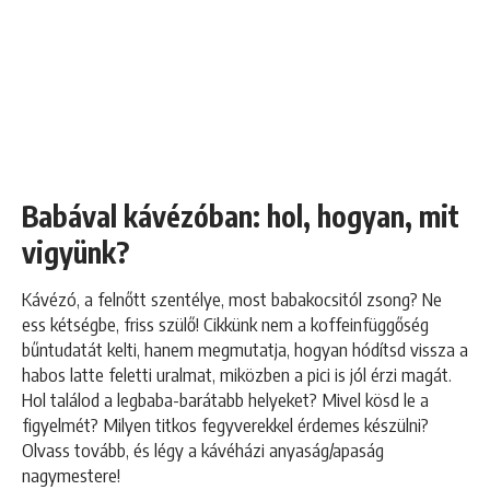
Babával kávézóban: hol, hogyan, mit
vigyünk?
Kávézó, a felnőtt szentélye, most babakocsitól zsong? Ne
ess kétségbe, friss szülő! Cikkünk nem a koffeinfüggőség
bűntudatát kelti, hanem megmutatja, hogyan hódítsd vissza a
habos latte feletti uralmat, miközben a pici is jól érzi magát.
Hol találod a legbaba-barátabb helyeket? Mivel kösd le a
figyelmét? Milyen titkos fegyverekkel érdemes készülni?
Olvass tovább, és légy a kávéházi anyaság/apaság
nagymestere!