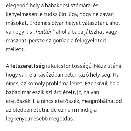
elegendő hely a babakocsi számára, és
kényelmesen le tudsz ülni úgy, hogy ne zavarj
másokat. Érdemes olyan helyet választani, ahol
van egy kis
„holttér”
, ahol a baba játszhat vagy
mászhat, persze szigorúan a felügyeleted
mellett.
A
felszereltség
is kulcsfontosságú. Nézz utána,
hogy van-e a kávézóban pelenkázó helyiség. Ha
nincs, az komoly probléma lehet. Ezenkívül, ha a
babád már eszik szilárd ételt, jó, ha van
etetőszék. Ha nincs etetőszék, megpróbálhatod
az öledben etetni, de ez nem mindig a
legkényelmesebb megoldás.