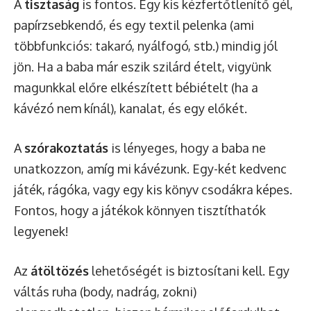
A
tisztaság
is fontos. Egy kis kézfertőtlenítő gél,
papírzsebkendő, és egy textil pelenka (ami
többfunkciós: takaró, nyálfogó, stb.) mindig jól
jön. Ha a baba már eszik szilárd ételt, vigyünk
magunkkal előre elkészített bébiételt (ha a
kávézó nem kínál), kanalat, és egy előkét.
A
szórakoztatás
is lényeges, hogy a baba ne
unatkozzon, amíg mi kávézunk. Egy-két kedvenc
játék, rágóka, vagy egy kis könyv csodákra képes.
Fontos, hogy a játékok könnyen tisztíthatók
legyenek!
Az
átöltözés
lehetőségét is biztosítani kell. Egy
váltás ruha (body, nadrág, zokni)