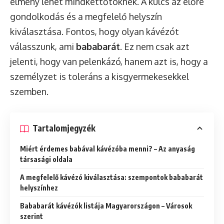
élmény lehet mindkettőtöknek. A kulcs az előre
gondolkodás és a megfelelő helyszín
kiválasztása. Fontos, hogy olyan kávézót
válasszunk, ami
bababarát
. Ez nem csak azt
jelenti, hogy van pelenkázó, hanem azt is, hogy a
személyzet is toleráns a kisgyermekesekkel
szemben.
Tartalomjegyzék
Miért érdemes babával kávézóba menni? – Az anyaság
társasági oldala
A megfelelő kávézó kiválasztása: szempontok bababarát
helyszínhez
Bababarát kávézók listája Magyarországon – Városok
szerint