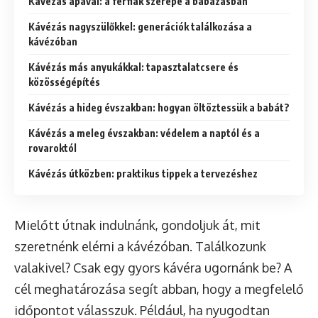
Kávézás apával: a férfiak szerepe a babázásban
Kávézás nagyszülőkkel: generációk találkozása a
kávézóban
Kávézás más anyukákkal: tapasztalatcsere és
közösségépítés
Kávézás a hideg évszakban: hogyan öltöztessük a babát?
Kávézás a meleg évszakban: védelem a naptól és a
rovaroktól
Kávézás útközben: praktikus tippek a tervezéshez
Mielőtt útnak indulnánk, gondoljuk át, mit
szeretnénk elérni a kávézóban. Találkozunk
valakivel? Csak egy gyors kávéra ugornánk be? A
cél meghatározása segít abban, hogy a megfelelő
időpontot válasszuk. Például, ha nyugodtan