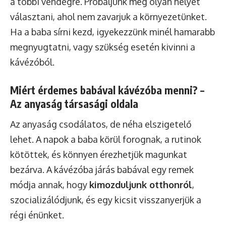
a többi vendégre. Próbáljunk meg olyan helyet
választani, ahol nem zavarjuk a környezetünket.
Ha a baba sírni kezd, igyekezzünk minél hamarabb
megnyugtatni, vagy szükség esetén kivinni a
kávézóból.
Miért érdemes babával kávézóba menni? –
Az anyaság társasági oldala
Az anyaság csodálatos, de néha elszigetelő
lehet. A napok a baba körül forognak, a rutinok
kötöttek, és könnyen érezhetjük magunkat
bezárva. A kávézóba járás babával egy remek
módja annak, hogy
kimozduljunk otthonról
,
szocializálódjunk, és egy kicsit visszanyerjük a
régi énünket.