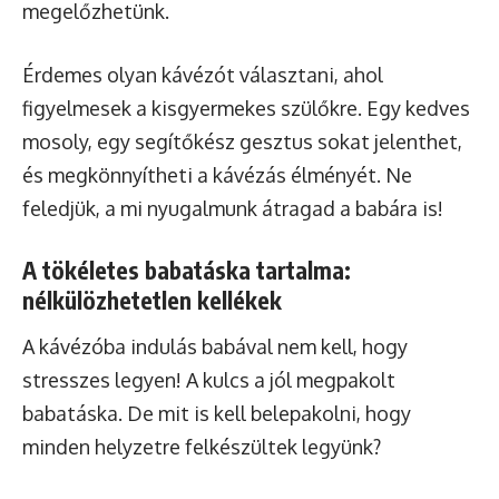
megelőzhetünk.
Érdemes olyan kávézót választani, ahol
figyelmesek a kisgyermekes szülőkre. Egy kedves
mosoly, egy segítőkész gesztus sokat jelenthet,
és megkönnyítheti a kávézás élményét. Ne
feledjük, a mi nyugalmunk átragad a babára is!
A tökéletes babatáska tartalma:
nélkülözhetetlen kellékek
A kávézóba indulás babával nem kell, hogy
stresszes legyen! A kulcs a jól megpakolt
babatáska. De mit is kell belepakolni, hogy
minden helyzetre felkészültek legyünk?