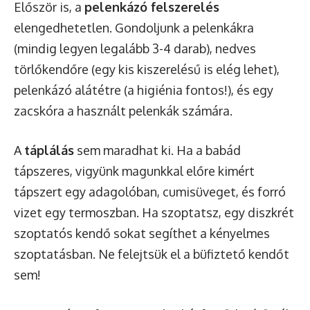
Először is, a
pelenkázó felszerelés
elengedhetetlen. Gondoljunk a pelenkákra
(mindig legyen legalább 3-4 darab), nedves
törlőkendőre (egy kis kiszerelésű is elég lehet),
pelenkázó alátétre (a higiénia fontos!), és egy
zacskóra a használt pelenkák számára.
A
táplálás
sem maradhat ki. Ha a babád
tápszeres, vigyünk magunkkal előre kimért
tápszert egy adagolóban, cumisüveget, és forró
vizet egy termoszban. Ha szoptatsz, egy diszkrét
szoptatós kendő sokat segíthet a kényelmes
szoptatásban. Ne felejtsük el a büfiztető kendőt
sem!