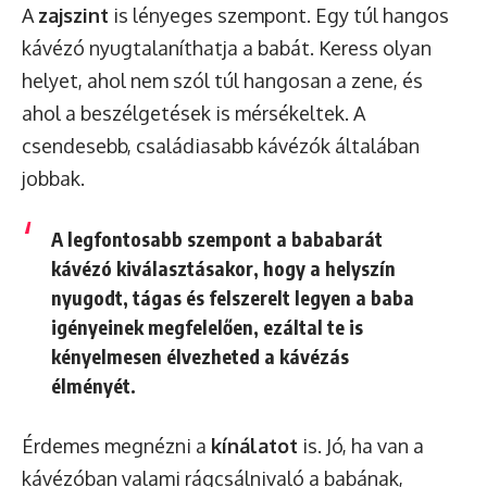
A
zajszint
is lényeges szempont. Egy túl hangos
kávézó nyugtalaníthatja a babát. Keress olyan
helyet, ahol nem szól túl hangosan a zene, és
ahol a beszélgetések is mérsékeltek. A
csendesebb, családiasabb kávézók általában
jobbak.
A legfontosabb szempont a bababarát
kávézó kiválasztásakor, hogy a helyszín
nyugodt, tágas és felszerelt legyen a baba
igényeinek megfelelően, ezáltal te is
kényelmesen élvezheted a kávézás
élményét.
Érdemes megnézni a
kínálatot
is. Jó, ha van a
kávézóban valami rágcsálnivaló a babának,