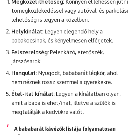
Megközelíthetőség:
Könnyen el lehessen jutni
tömegközlekedéssel vagy autóval, és parkolási
lehetőség is legyen a közelben.
Helykínálat:
Legyen elegendő hely a
babakocsinak, és kényelmesen elférjetek.
Felszereltség:
Pelenkázó, etetőszék,
játszósarok.
Hangulat:
Nyugodt, bababarát légkör, ahol
nem néznek rossz szemmel a gyerekekre.
Étel-ital kínálat:
Legyen a kínálatban olyan,
amit a baba is ehet/ihat, illetve a szülők is
megtalálják a kedvükre valót.
A bababarát kávézók listája folyamatosan