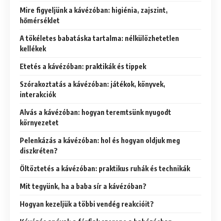
Mire figyeljünk a kávézóban: higiénia, zajszint,
hőmérséklet
A tökéletes babatáska tartalma: nélkülözhetetlen
kellékek
Etetés a kávézóban: praktikák és tippek
Szórakoztatás a kávézóban: játékok, könyvek,
interakciók
Alvás a kávézóban: hogyan teremtsünk nyugodt
környezetet
Pelenkázás a kávézóban: hol és hogyan oldjuk meg
diszkréten?
Öltöztetés a kávézóban: praktikus ruhák és technikák
Mit tegyünk, ha a baba sír a kávézóban?
Hogyan kezeljük a többi vendég reakcióit?