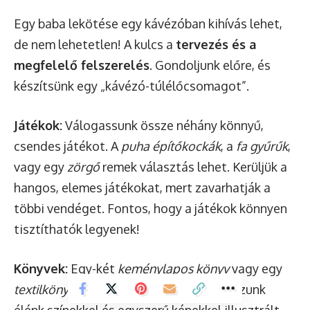
Egy baba lekötése egy kávézóban kihívás lehet,
de nem lehetetlen! A kulcs a
tervezés és a
megfelelő felszerelés
. Gondoljunk előre, és
készítsünk egy „kávézó-túlélőcsomagot”.
Játékok:
Válogassunk össze néhány könnyű,
csendes játékot. A
puha építőkockák
, a
fa gyűrűk
,
vagy egy
zörgő
remek választás lehet. Kerüljük a
hangos, elemes játékokat, mert zavarhatják a
többi vendéget. Fontos, hogy a játékok könnyen
tisztíthatók legyenek!
Könyvek:
Egy-két
keménylapos könyv
vagy egy
textilkönyv
lefoglalhatja a babát. Válasszunk
élénk színekkel és egyszerű képekkel illusztrált