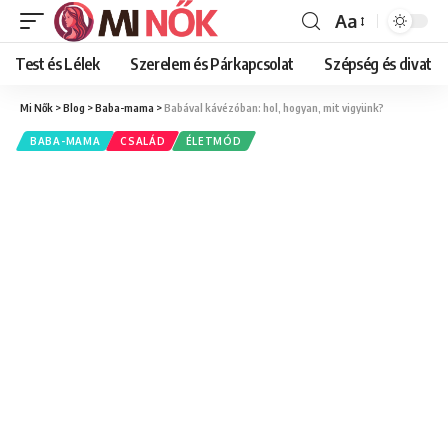
Aa
Font
Resizer
Test és Lélek
Szerelem és Párkapcsolat
Szépség és divat
Mi Nők
>
Blog
>
Baba-mama
>
Babával kávézóban: hol, hogyan, mit vigyünk?
BABA-MAMA
CSALÁD
ÉLETMÓD