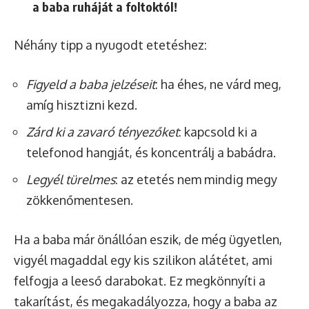
a baba ruháját a foltoktól!
Néhány tipp a nyugodt etetéshez:
Figyeld a baba jelzéseit
: ha éhes, ne várd meg,
amíg hisztizni kezd.
Zárd ki a zavaró tényezőket
: kapcsold ki a
telefonod hangját, és koncentrálj a babádra.
Legyél türelmes
: az etetés nem mindig megy
zökkenőmentesen.
Ha a baba már önállóan eszik, de még ügyetlen,
vigyél magaddal egy kis szilikon alátétet, ami
felfogja a leeső darabokat. Ez megkönnyíti a
takarítást, és megakadályozza, hogy a baba az