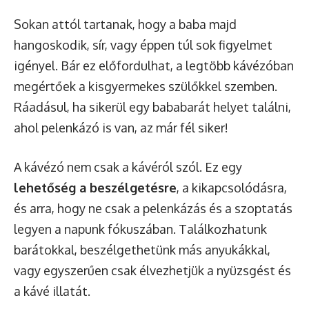
Sokan attól tartanak, hogy a baba majd
hangoskodik, sír, vagy éppen túl sok figyelmet
igényel. Bár ez előfordulhat, a legtöbb kávézóban
megértőek a kisgyermekes szülőkkel szemben.
Ráadásul, ha sikerül egy bababarát helyet találni,
ahol pelenkázó is van, az már fél siker!
A kávézó nem csak a kávéról szól. Ez egy
lehetőség a beszélgetésre
, a kikapcsolódásra,
és arra, hogy ne csak a pelenkázás és a szoptatás
legyen a napunk fókuszában. Találkozhatunk
barátokkal, beszélgethetünk más anyukákkal,
vagy egyszerűen csak élvezhetjük a nyüzsgést és
a kávé illatát.