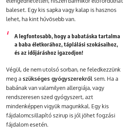
elengedhetetlen, hiszen bármikor előfordulhat
baleset. Egy kis sapka vagy kalap is hasznos
lehet, ha kint hűvösebb van.
A legfontosabb, hogy a babatáska tartalma
a baba életkorához, táplálási szokásaihoz,
és az időjáráshoz igazodjon!
Végül, de nem utolsó sorban, ne feledkezzünk
meg a
szükséges gyógyszerekről
sem. Ha a
babának van valamilyen allergiája, vagy
rendszeresen szed gyógyszert, azt
mindenképpen vigyük magunkkal. Egy kis
fájdalomcsillapító szirup is jól jöhet fogzási
fájdalom esetén.