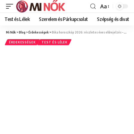
Aa
Font
Resizer
Test és Lélek
Szerelem és Párkapcsolat
Szépség és divat
Mi Nők
>
Blog
>
Érdekességek
>
Bika horoszkóp 2026: részletes éves előrejelzés – Szerelem, egészség, karrier és pénzügyek
ÉRDEKESSÉGEK
TEST ÉS LÉLEK