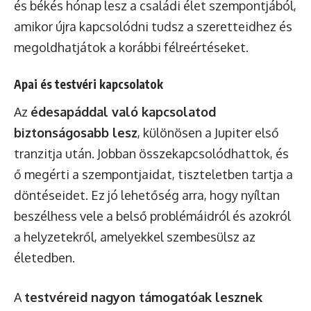
és békés hónap lesz a családi élet szempontjából,
amikor újra kapcsolódni tudsz a szeretteidhez és
megoldhatjátok a korábbi félreértéseket.
Apai és testvéri kapcsolatok
Az
édesapáddal való kapcsolatod
biztonságosabb lesz
, különösen a Jupiter első
tranzitja után. Jobban összekapcsolódhattok, és
ő megérti a szempontjaidat, tiszteletben tartja a
döntéseidet. Ez jó lehetőség arra, hogy nyíltan
beszélhess vele a belső problémáidról és azokról
a helyzetekről, amelyekkel szembesülsz az
életedben.
A
testvéreid nagyon támogatóak lesznek