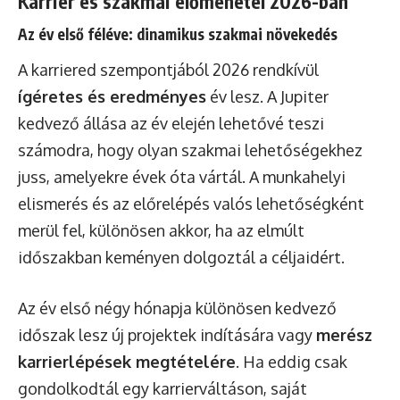
Karrier és szakmai előmenetel 2026-ban
Az év első féléve: dinamikus szakmai növekedés
A karriered szempontjából 2026 rendkívül
ígéretes és eredményes
év lesz. A Jupiter
kedvező állása az év elején lehetővé teszi
számodra, hogy olyan szakmai lehetőségekhez
juss, amelyekre évek óta vártál. A munkahelyi
elismerés és az előrelépés valós lehetőségként
merül fel, különösen akkor, ha az elmúlt
időszakban keményen dolgoztál a céljaidért.
Az év első négy hónapja különösen kedvező
időszak lesz új projektek indítására vagy
merész
karrierlépések megtételére
. Ha eddig csak
gondolkodtál egy karrierváltáson, saját