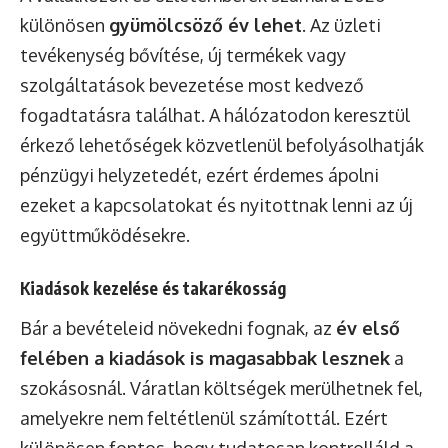
különösen
gyümölcsöző év lehet
. Az üzleti
tevékenység bővítése, új termékek vagy
szolgáltatások bevezetése most kedvező
fogadtatásra találhat. A hálózatodon keresztül
érkező lehetőségek közvetlenül befolyásolhatják
pénzügyi helyzetedét, ezért érdemes ápolni
ezeket a kapcsolatokat és nyitottnak lenni az új
együttműködésekre.
Kiadások kezelése és takarékosság
Bár a bevételeid növekedni fognak, az
év első
felében a kiadások is magasabbak lesznek
a
szokásosnál. Váratlan költségek merülhetnek fel,
amelyekre nem feltétlenül számítottál. Ezért
különösen fontos, hogy tudatosan kontrolláld a