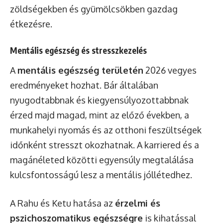
zöldségekben és gyümölcsökben gazdag
étkezésre.
Mentális egészség és stresszkezelés
A
mentális egészség területén
2026 vegyes
eredményeket hozhat. Bár általában
nyugodtabbnak és kiegyensúlyozottabbnak
érzed majd magad, mint az előző években, a
munkahelyi nyomás és az otthoni feszültségek
időnként stresszt okozhatnak. A karriered és a
magánéleted közötti egyensúly megtalálása
kulcsfontosságú lesz a mentális jóllétedhez.
A Rahu és Ketu hatása az
érzelmi és
pszichoszomatikus egészségre
is kihatással