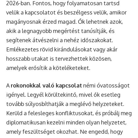
2026-ban. Fontos, hogy folyamatosan tartsd
velük a kapcsolatot és beszélgess velük, amikor
magányosnak érzed magad. Ők lehetnek azok,
akik a legnagyobb megértést tanúsítják, és
segítenek átvészelni a nehéz időszakokat.
Emlékezetes rövid kirándulásokat vagy akár
hosszabb utakat is tervezhettek közösen,
amelyek erősítik a köteléketeket.
A
rokonokkal való kapcsolat
némi óvatosságot
igényel. Legyél körültekintő, mivel ők esetleg
tovább súlyosbíthatják a meglévő helyzeteket.
Kerüld a felesleges konfliktusokat, és próbálj meg
diplomatikusan kezelni minden olyan helyzetet,
amely feszültséget okozhat. Ne engedd, hogy