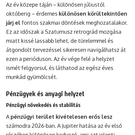
Az év közepe táján – különösen júliustól
októberig – érdemes
különösen körültekintően
járj el
fontos szakmai döntések meghozatalakor.
Ez az időszak a Szaturnusz retrográd mozgása
miatt kissé lassabb lehet, de türelemmel és
átgondolt tervezéssel sikeresen navigálhatsz át
ezen a perióduson. Az év vége felé a helyzet
ismét felgyorsul, és láthatod az egész éves
munkád gyümölcsét.
Pénzügyek és anyagi helyzet
Pénzügyi növekedés és stabilitás
A
pénzügyi terület kivételesen erős lesz
számodra 2026-ban. A Jupiter hatása az év első
részében különösen kedvező, ami azt jelenti,