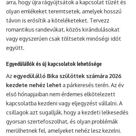
arra, hogy újra rágyújtsátok a kapcsolat tüzét és
olyan emlékeket teremtsetek, amelyek hosszú
távon is erősítik a köteléketeket. Tervezz
romantikus randevúkat, közös kirándulásokat
vagy egyszerűen csak töltsetek minőségi időt
együtt.
Egyedülállók és új kapcsolatok lehetősége
Az
egyedülálló Bika szülöttek számára 2026
kezdete nehéz lehet
a párkeresés terén. Az év
első hónapjaiban nem érdemes elkötelezett
kapcsolatba kezdeni vagy eljegyzést vállalni. A
csillagok azt sugallják, hogy a kezdeti lelkesedés
gyorsan szertefoszolhat, és olyan problémák
merülhetnek fel, amelyeket nehéz lesz kezelni.