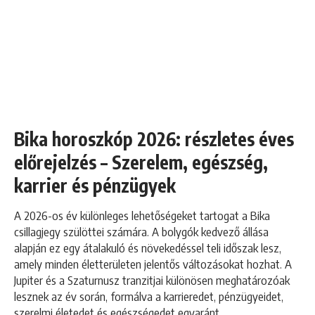
Bika horoszkóp 2026: részletes éves
előrejelzés – Szerelem, egészség,
karrier és pénzügyek
A 2026-os év különleges lehetőségeket tartogat a Bika
csillagjegy szülöttei számára. A bolygók kedvező állása
alapján ez egy átalakuló és növekedéssel teli időszak lesz,
amely minden életterületen jelentős változásokat hozhat. A
Jupiter és a Szaturnusz tranzitjai különösen meghatározóak
lesznek az év során, formálva a karrieredet, pénzügyeidet,
szerelmi életedet és egészségedet egyaránt.