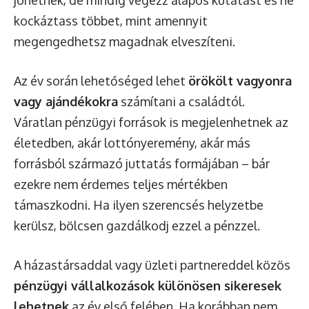
jöhetnek, de mindig végezz alapos kutatást és ne
kockáztass többet, mint amennyit
megengedhetsz magadnak elveszíteni.
Az év során lehetőséged lehet
örökölt vagyonra
vagy ajándékokra
számítani a családtól.
Váratlan pénzügyi források is megjelenhetnek az
életedben, akár lottónyeremény, akár más
forrásból származó juttatás formájában – bár
ezekre nem érdemes teljes mértékben
támaszkodni. Ha ilyen szerencsés helyzetbe
kerülsz, bölcsen gazdálkodj ezzel a pénzzel.
A házastársaddal vagy üzleti partnereddel közös
pénzügyi vállalkozások különösen sikeresek
lehetnek
az év első felében. Ha korábban nem