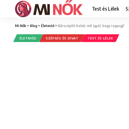
Test és Lélek
S
Mi Nők
>
Blog
>
Életmód
>
Bőrszépítő italok: mit igyál, hogy ragyogj?
ÉLETMÓD
SZÉPSÉG ÉS DIVAT
TEST ÉS LÉLEK