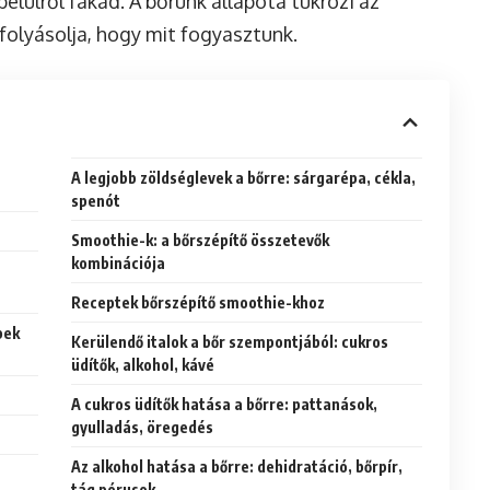
elülről fakad. A bőrünk állapota tükrözi az
olyásolja, hogy mit fogyasztunk.
A legjobb zöldséglevek a bőrre: sárgarépa, cékla,
spenót
Smoothie-k: a bőrszépítő összetevők
kombinációja
Receptek bőrszépítő smoothie-khoz
pek
Kerülendő italok a bőr szempontjából: cukros
üdítők, alkohol, kávé
A cukros üdítők hatása a bőrre: pattanások,
gyulladás, öregedés
Az alkohol hatása a bőrre: dehidratáció, bőrpír,
tág pórusok