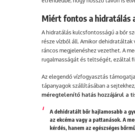
étrendedbe, hogy hosszú távon is élv
Miért fontos a hidratálás
A hidratálás kulcsfontosságú a bőr s
része vízből áll. Amikor dehidratáltak
ráncos megjelenéshez vezethet. A meg
rugalmasságát és teltségét, ezáltal 
Az elegendő vízfogyasztás támogatja 
tápanyagok szállításában a sejtekhez
méregtelenítő hatás hozzájárul a t
A dehidratált bőr hajlamosabb a gy
az ekcéma vagy a pattanások. A meg
kérdés, hanem az egészséges bőrmű