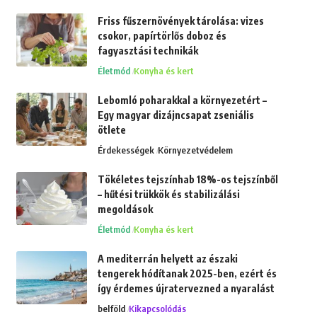
Friss fűszernövények tárolása: vizes
csokor, papírtörlős doboz és
fagyasztási technikák
Életmód
Konyha és kert
Lebomló poharakkal a környezetért –
Egy magyar dizájncsapat zseniális
ötlete
Érdekességek
Környezetvédelem
Tökéletes tejszínhab 18%-os tejszínből
– hűtési trükkök és stabilizálási
megoldások
Életmód
Konyha és kert
A mediterrán helyett az északi
tengerek hódítanak 2025-ben, ezért és
így érdemes újratervezned a nyaralást
belföld
Kikapcsolódás