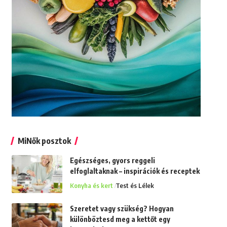
MiNők posztok
Egészséges, gyors reggeli
elfoglaltaknak – inspirációk és receptek
Konyha és kert
Test és Lélek
Szeretet vagy szükség? Hogyan
különböztesd meg a kettőt egy