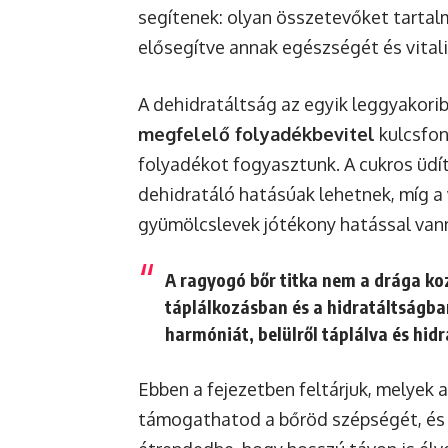
segítenek: olyan összetevőket tartalm
elősegítve annak egészségét és vitali
A dehidratáltság az egyik leggyakorib
megfelelő folyadékbevitel
kulcsfon
folyadékot fogyasztunk. A cukros üdí
dehidratáló hatásúak lehetnek, míg a v
gyümölcslevek jótékony hatással vann
A ragyogó bőr titka nem a drága k
táplálkozásban és a hidratáltságban.
harmóniát, belülről táplálva és hidr
Ebben a fejezetben feltárjuk, melyek a
támogathatod a bőröd szépségét, és 