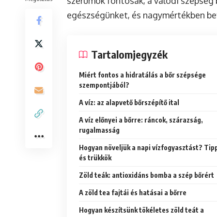
szérumok fontosak, a valódi szépség b
egészségünket, és nagymértékben bef
Tartalomjegyzék
Miért fontos a hidratálás a bőr szépsége
szempontjából?
A víz: az alapvető bőrszépítő ital
A víz előnyei a bőrre: ráncok, szárazság,
rugalmasság
Hogyan növeljük a napi vízfogyasztást? Tip
és trükkök
Zöld teák: antioxidáns bomba a szép bőrért
A zöld tea fajtái és hatásai a bőrre
Hogyan készítsünk tökéletes zöld teát a