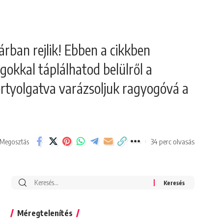
árban rejlik! Ebben a cikkben
gokkal táplálhatod belülről a
ortyolgatva varázsoljuk ragyogóvá a
34 perc olvasás
Megosztás
Search
for:
Méregtelenítés