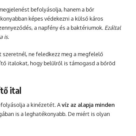
megjelenést befolyásolja, hanem a bőr
tékonyabban képes védekezni a külső káros
zennyeződés, a napfény és a baktériumok.
Ezáltal
 is.
 szeretnél, ne feledkezz meg a megfelelő
ítő italokat, hogy belülről is támogasd a bőröd
tő ital
folyásolja a kinézetét. A
víz az alapja minden
gában is a leghatékonyabb. De miért is olyan