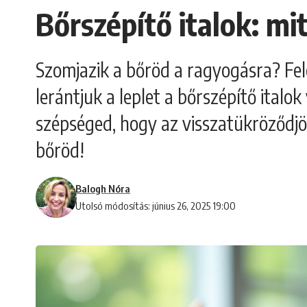
Bőrszépítő italok: mi
Szomjazik a bőröd a ragyogásra? Fele
lerántjuk a leplet a bőrszépítő ital
szépséged, hogy az visszatükröződjö
bőröd!
Balogh Nóra
Utolsó módosítás: június 26, 2025 19:00