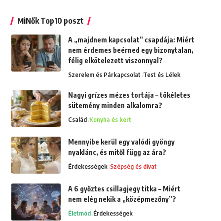
MiNők Top10 poszt
A „majdnem kapcsolat” csapdája: Miért
nem érdemes beérned egy bizonytalan,
félig elkötelezett viszonnyal?
Szerelem és Párkapcsolat
Test és Lélek
Nagyi grízes mézes tortája – tökéletes
sütemény minden alkalomra?
Család
Konyha és kert
Mennyibe kerül egy valódi gyöngy
nyaklánc, és mitől függ az ára?
Érdekességek
Szépség és divat
A 6 győztes csillagjegy titka – Miért
nem elég nekik a „középmezőny”?
Életmód
Érdekességek