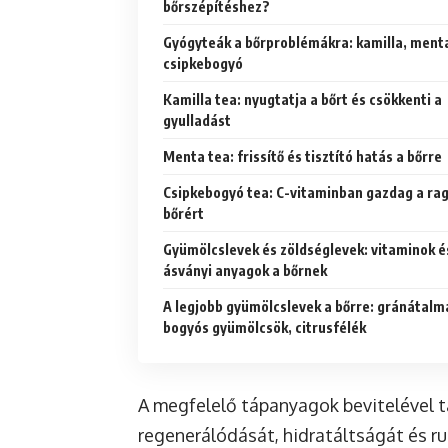
bőrszépítéshez?
Gyógyteák a bőrproblémákra: kamilla, ment
csipkebogyó
Kamilla tea: nyugtatja a bőrt és csökkenti a
gyulladást
Menta tea: frissítő és tisztító hatás a bőrre
Csipkebogyó tea: C-vitaminban gazdag a ra
bőrért
Gyümölcslevek és zöldséglevek: vitaminok é
ásványi anyagok a bőrnek
A legjobb gyümölcslevek a bőrre: gránátalm
bogyós gyümölcsök, citrusfélék
A megfelelő tápanyagok bevitelével 
regenerálódását, hidratáltságát és 