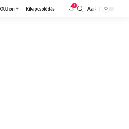
9
Otthon
Kikapcsolódás
Aa
Font
Resizer