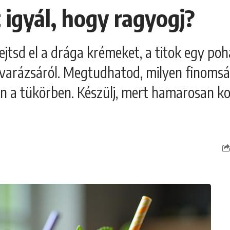
t igyál, hogy ragyogj?
jtsd el a drága krémeket, a titok egy poh
ok varázsáról. Megtudhatod, milyen finomsá
n a tükörben. Készülj, mert hamarosan k