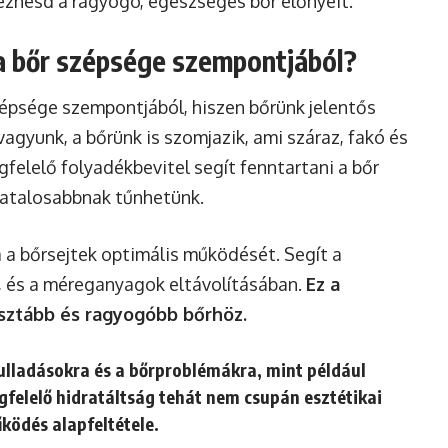
ezhesd a ragyogó, egészséges bőr előnyeit.
 a bőr szépsége szempontjából?
zépsége szempontjából, hiszen bőrünk jelentős
 vagyunk, a bőrünk is szomjazik, ami száraz, fakó és
felelő folyadékbevitel segít fenntartani a bőr
fiatalosabbnak tűnhetünk.
a bőrsejtek optimális működését. Segít a
, és a méreganyagok eltávolításában.
Ez a
isztább és ragyogóbb bőrhöz.
ulladásokra és a bőrproblémákra, mint például
felelő hidratáltság tehát nem csupán esztétikai
ködés alapfeltétele.