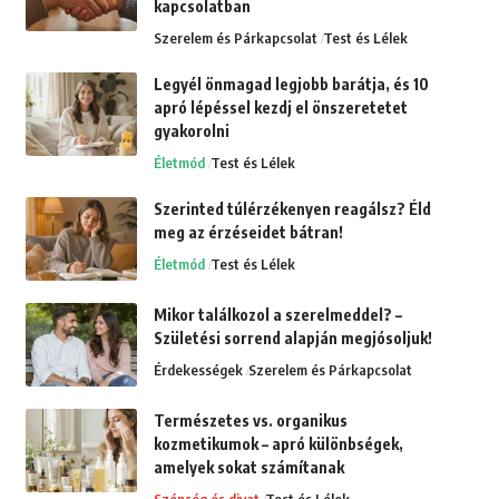
kapcsolatban
Szerelem és Párkapcsolat
Test és Lélek
Legyél önmagad legjobb barátja, és 10
apró lépéssel kezdj el önszeretetet
gyakorolni
Életmód
Test és Lélek
Szerinted túlérzékenyen reagálsz? Éld
meg az érzéseidet bátran!
Életmód
Test és Lélek
Mikor találkozol a szerelmeddel? –
Születési sorrend alapján megjósoljuk!
Érdekességek
Szerelem és Párkapcsolat
Természetes vs. organikus
kozmetikumok – apró különbségek,
amelyek sokat számítanak
Szépség és divat
Test és Lélek