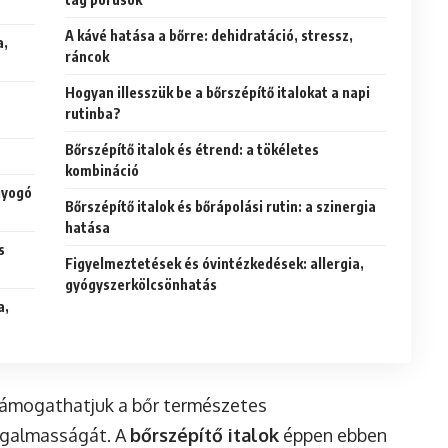
A kávé hatása a bőrre: dehidratáció, stressz,
a,
ráncok
Hogyan illesszük be a bőrszépítő italokat a napi
rutinba?
Bőrszépítő italok és étrend: a tökéletes
kombináció
gyogó
Bőrszépítő italok és bőrápolási rutin: a szinergia
hatása
s
Figyelmeztetések és óvintézkedések: allergia,
gyógyszerkölcsönhatás
a,
támogathatjuk a bőr természetes
rugalmasságát. A
bőrszépítő italok
éppen ebben