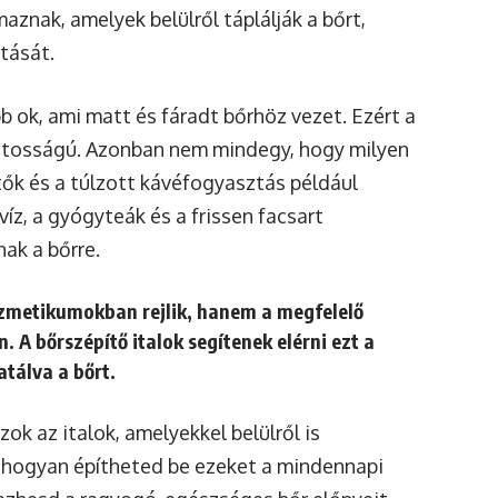
aznak, amelyek belülről táplálják a bőrt,
tását.
b ok, ami matt és fáradt bőrhöz vezet. Ezért a
tosságú. Azonban nem mindegy, hogy milyen
tők és a túlzott kávéfogyasztás például
íz, a gyógyteák és a frissen facsart
ak a bőrre.
ozmetikumokban rejlik, hanem a megfelelő
 A bőrszépítő italok segítenek elérni ezt a
atálva a bőrt.
zok az italok, amelyekkel belülről is
hogyan építheted be ezeket a mindennapi