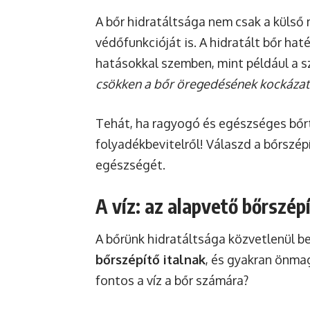
A bőr hidratáltsága nem csak a külső 
védőfunkcióját is. A hidratált bőr ha
hatásokkal szemben, mint például a s
csökken a bőr öregedésének kockázata
Tehát, ha ragyogó és egészséges bőrt
folyadékbevitelről! Válaszd a bőrszép
egészségét.
A víz: az alapvető bőrszépí
A bőrünk hidratáltsága közvetlenül be
bőrszépítő italnak
, és gyakran önma
fontos a víz a bőr számára?