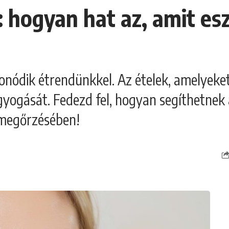
 hogyan hat az, amit es
nódik étrendünkkel. Az ételek, amelyeket
gyogását. Fedezd fel, hogyan segíthetnek
 megőrzésében!