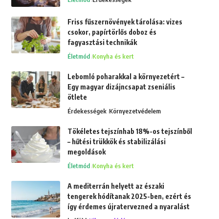
Friss fűszernövények tárolása: vizes
csokor, papírtörlős doboz és
fagyasztási technikák
Életmód
Konyha és kert
Lebomló poharakkal a környezetért –
Egy magyar dizájncsapat zseniális
ötlete
Érdekességek
Környezetvédelem
Tökéletes tejszínhab 18%-os tejszínből
– hűtési trükkök és stabilizálási
megoldások
Életmód
Konyha és kert
A mediterrán helyett az északi
tengerek hódítanak 2025-ben, ezért és
így érdemes újratervezned a nyaralást