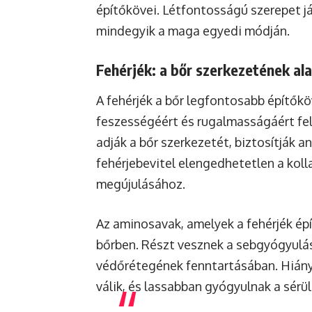
építőkövei. Létfontosságú szerepet 
mindegyik a maga egyedi módján.
Fehérjék: a bőr szerkezetének ala
A fehérjék a bőr legfontosabb építőkö
feszességéért és rugalmasságáért fele
adják a bőr szerkezetét, biztosítják a
fehérjebevitel elengedhetetlen a kol
megújulásához.
Az aminosavak, amelyek a fehérjék épí
bőrben. Részt vesznek a sebgyógyulás
védőrétegének fenntartásában. Hiány
válik, és lassabban gyógyulnak a sérü