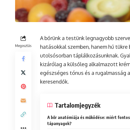
A bőrünk a testünk legnagyobb szerve
Megosztás
hatásokkal szemben, hanem hű tükre
utolsósorban táplálkozásunknak. Gya
kizárólag a külsőleg alkalmazott krém
egészséges tónus és a rugalmasság a
keresendők.
Tartalomjegyzék
A bőr anatómiája és működése: miért fontos
tápanyagok?