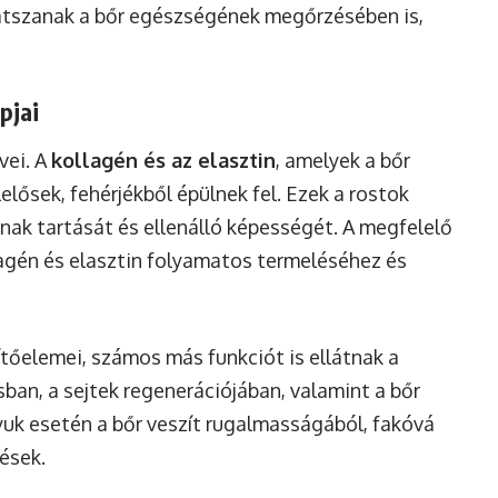
játszanak a bőr egészségének megőrzésében is,
pjai
vei. A
kollagén és az elasztin
, amelyek a bőr
lősek, fehérjékből épülnek fel. Ezek a rostok
nnak tartását és ellenálló képességét. A megfelelő
lagén és elasztin folyamatos termeléséhez és
tőelemei, számos más funkciót is ellátnak a
ban, a sejtek regenerációjában, valamint a bőr
uk esetén a bőr veszít rugalmasságából, fakóvá
lések.