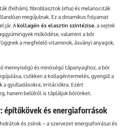
iták (felhám), fibroblasztok (irha) és melanociták
 állandóan megújulnak. Ez a dinamikus folyamat
l jár. A
kollagén és elasztin szintézise
, a sejtek
faggyúmirigyek működése, valamint a bőr
üggnek a megfelelő vitaminok, ásványi anyagok,
dő mennyiségű és minőségű tápanyaghoz, a bőr
egújulása, csökken a kollagéntermelés, gyengül a
a gyulladásokra, irritációkra. Ezért
g, hanem belülről is tápláljuk bőrünket.
: építőkövek és energiaforrások
idrátok és zsírok – a szervezet energiaforrásai és