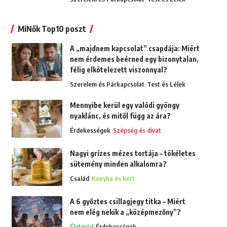
MiNők Top10 poszt
A „majdnem kapcsolat” csapdája: Miért
nem érdemes beérned egy bizonytalan,
félig elkötelezett viszonnyal?
Szerelem és Párkapcsolat
Test és Lélek
Mennyibe kerül egy valódi gyöngy
nyaklánc, és mitől függ az ára?
Érdekességek
Szépség és divat
Nagyi grízes mézes tortája – tökéletes
sütemény minden alkalomra?
Család
Konyha és kert
A 6 győztes csillagjegy titka – Miért
nem elég nekik a „középmezőny”?
Életmód
Érdekességek