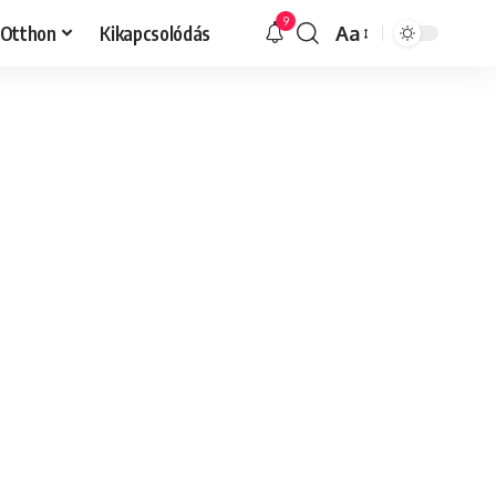
9
Otthon
Kikapcsolódás
Aa
Font
Resizer