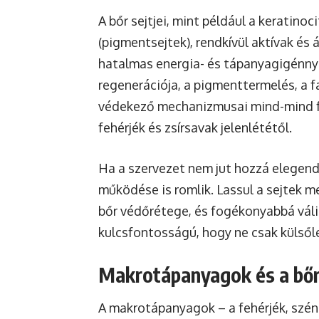
A bőr sejtjei, mint például a keratinoc
(pigmentsejtek), rendkívül aktívak és
hatalmas energia- és tápanyagigénnye
regenerációja, a pigmenttermelés, a 
védekező mechanizmusai mind-mind f
fehérjék és zsírsavak jelenlététől.
Ha a szervezet nem jut hozzá elegen
működése is romlik. Lassul a sejtek m
bőr védőrétege, és fogékonyabbá válik 
kulcsfontosságú, hogy ne csak külsőle
Makrotápanyagok és a bőr
A makrotápanyagok – a fehérjék, szénh