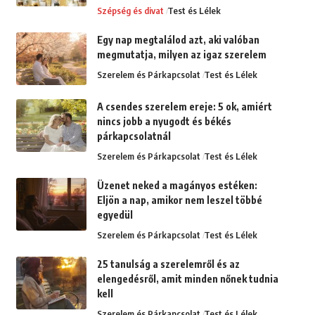
Szépség és divat
Test és Lélek
Egy nap megtalálod azt, aki valóban
megmutatja, milyen az igaz szerelem
Szerelem és Párkapcsolat
Test és Lélek
A csendes szerelem ereje: 5 ok, amiért
nincs jobb a nyugodt és békés
párkapcsolatnál
Szerelem és Párkapcsolat
Test és Lélek
Üzenet neked a magányos estéken:
Eljön a nap, amikor nem leszel többé
egyedül
Szerelem és Párkapcsolat
Test és Lélek
25 tanulság a szerelemről és az
elengedésről, amit minden nőnek tudnia
kell
Szerelem és Párkapcsolat
Test és Lélek