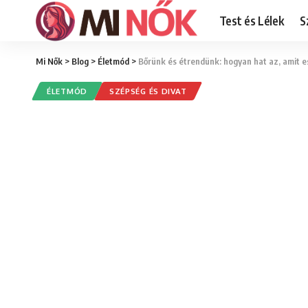
Test és Lélek
S
Mi Nők
>
Blog
>
Életmód
>
Bőrünk és étrendünk: hogyan hat az, amit e
ÉLETMÓD
SZÉPSÉG ÉS DIVAT