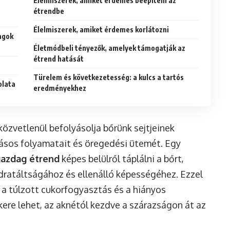
Élelmiszerek, amiket érdemes beépíteni az
étrendbe
Élelmiszerek, amiket érdemes korlátozni
agok
Életmódbeli tényezők, amelyek támogatják az
étrend hatását
Türelem és következetesség: a kulcs a tartós
olata
eredményekhez
közvetlenül befolyásolja bőrünk sejtjeinek
ásos folyamatait és öregedési ütemét. Egy
gazdag étrend
képes belülről táplálni a bőrt,
dratáltságához és ellenálló képességéhez. Ezzel
 a túlzott cukorfogyasztás és a hiányos
re lehet, az aknétól kezdve a szárazságon át az