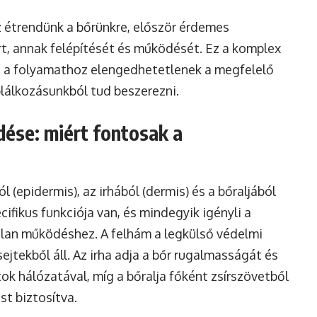
 étrendünk a bőrünkre, először érdemes
t, annak felépítését és működését. Ez a komplex
z a folyamathoz elengedhetetlenek a megfelelő
plálkozásunkból tud beszerezni.
ése: miért fontosak a
l (epidermis), az irhából (dermis) és a bőraljából
ifikus funkciója van, és mindegyik igényli a
alan működéshez. A felhám a legkülső védelmi
jtekből áll. Az irha adja a bőr rugalmasságát és
tok hálózatával, míg a bőralja főként zsírszövetből
st biztosítva.