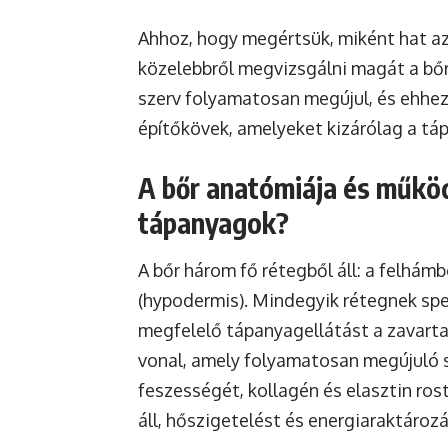
Ahhoz, hogy megértsük, miként hat az
közelebbről megvizsgálni magát a bőr
szerv folyamatosan megújul, és ehhe
építőkövek, amelyeket kizárólag a tá
A bőr anatómiája és működ
tápanyagok?
A bőr három fő rétegből áll: a felhámbó
(hypodermis). Mindegyik rétegnek spec
megfelelő tápanyagellátást a zavart
vonal, amely folyamatosan megújuló se
feszességét, kollagén és elasztin ros
áll, hőszigetelést és energiaraktározá