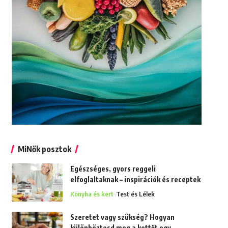
MiNők posztok
Egészséges, gyors reggeli
elfoglaltaknak – inspirációk és receptek
Konyha és kert
Test és Lélek
Szeretet vagy szükség? Hogyan
különböztesd meg a kettőt egy