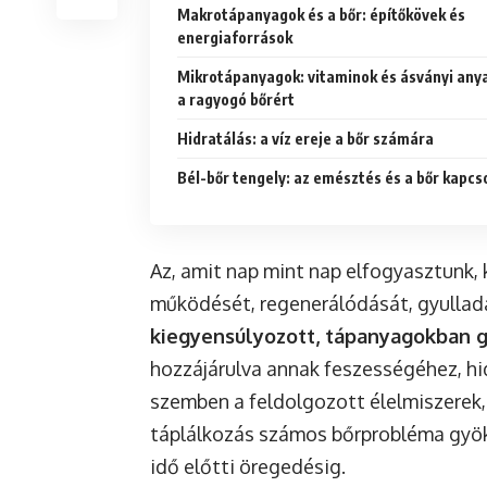
Makrotápanyagok és a bőr: építőkövek és
energiaforrások
Mikrotápanyagok: vitaminok és ásványi any
a ragyogó bőrért
Hidratálás: a víz ereje a bőr számára
Bél-bőr tengely: az emésztés és a bőr kapcs
Az, amit nap mint nap elfogyasztunk, 
működését, regenerálódását, gyullad
kiegyensúlyozott, tápanyagokban 
hozzájárulva annak feszességéhez, hi
szemben a feldolgozott élelmiszerek,
táplálkozás számos bőrprobléma gyöke
idő előtti öregedésig.