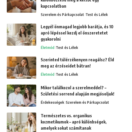
kapcsolatban
Szerelem és Párkapcsolat
Test és Lélek
Legyél önmagad legjobb barátja, és 10
apró lépéssel kezdj el önszeretetet
gyakorolni
Életmód
Test és Lélek
Szerinted túlérzékenyen reagálsz? Éld
meg az érzéseidet bátran!
Életmód
Test és Lélek
Mikor találkozol a szerelmeddel? –
Születési sorrend alapján megjósoljuk!
Érdekességek
Szerelem és Párkapcsolat
Természetes vs. organikus
kozmetikumok – apró különbségek,
amelyek sokat számítanak