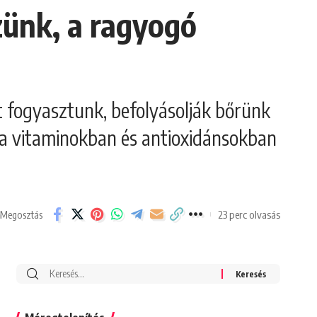
zünk, a ragyogó
 fogyasztunk, befolyásolják bőrünk
 a vitaminokban és antioxidánsokban
23 perc olvasás
Megosztás
Search
for: