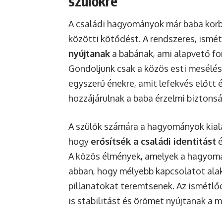
szülőkre
A családi hagyományok már baba korba
közötti kötődést. A rendszeres, ismé
nyújtanak
a babának, ami alapvető fo
Gondoljunk csak a közös esti mesélésr
egyszerű énekre, amit lefekvés előtt 
hozzájárulnak a baba érzelmi bizton
A szülők számára a hagyományok kiala
hogy
erősítsék a családi identitást
é
A közös élmények, amelyek a hagyom
abban, hogy mélyebb kapcsolatot alak
pillanatokat teremtsenek. Az ismétlő
is stabilitást és örömet nyújtanak a