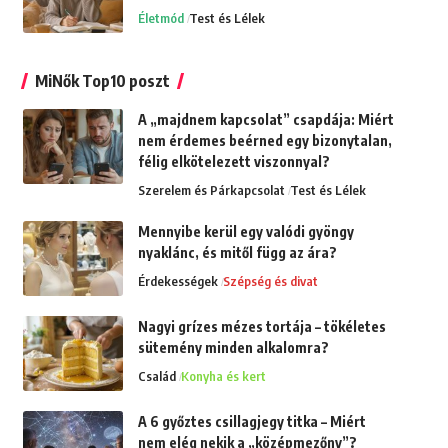
Életmód
Test és Lélek
MiNők Top10 poszt
A „majdnem kapcsolat” csapdája: Miért
nem érdemes beérned egy bizonytalan,
félig elkötelezett viszonnyal?
Szerelem és Párkapcsolat
Test és Lélek
Mennyibe kerül egy valódi gyöngy
nyaklánc, és mitől függ az ára?
Érdekességek
Szépség és divat
Nagyi grízes mézes tortája – tökéletes
sütemény minden alkalomra?
Család
Konyha és kert
A 6 győztes csillagjegy titka – Miért
nem elég nekik a „középmezőny”?