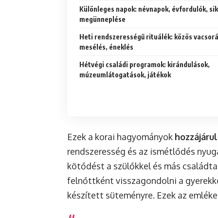
Különleges napok: névnapok, évfordulók, si
megünneplése
Heti rendszerességű rituálék: közös vacsorá
mesélés, éneklés
Hétvégi családi programok: kirándulások,
múzeumlátogatások, játékok
Ezek a korai hagyományok
hozzájáru
rendszeresség és az ismétlődés nyuga
kötődést a szülőkkel és más családtag
felnőttként visszagondolni a gyerekk
készített süteményre. Ezek az emlékek