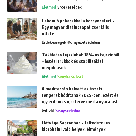
Életmód
Érdekességek
Lebomló poharakkal a környezetért –
Egy magyar dizájncsapat zseniális
ötlete
Érdekességek
Környezetvédelem
Tökéletes tejszínhab 18%-os tejszínből
– hűtési trükkök és stabilizálási
megoldások
Életmód
Konyha és kert
A mediterrán helyett az északi
tengerek hódítanak 2025-ben, ezért és
így érdemes újratervezned a nyaralást
belföld
Kikapcsolódás
Hétvége Sopronban – felfedezni és
kipróbálni való helyek, élmények