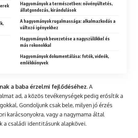
Hagyományok a természetben: növényültetés,
kerek
állatgondozás, kirándulások
A hagyományok rugalmassága: alkalmazkodás a
k,
változó igényekhez
Hagyományok bevezetése a nagyszülőkkel és
más rokonokkal
Hagyományok dokumentálása: fotók, videók,
emlékkönyvek
lnak a baba érzelmi fejlődéséhez
. A
lmat ad, a közös tevékenységek pedig erősítik a
okkal. Gondoljunk csak bele, milyen jó érzés
ori karácsonyokra, vagy a nagymama által
 a családi identitásunk alapkövei.