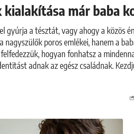
 kialakítása már baba k
el gyúrja a tésztát, vagy ahogy a közös é
 nagyszülők poros emlékei, hanem a baba
n felfedezzük, hogyan fonhatsz a mindenn
dentitást adnak az egész családnak. Kezdj