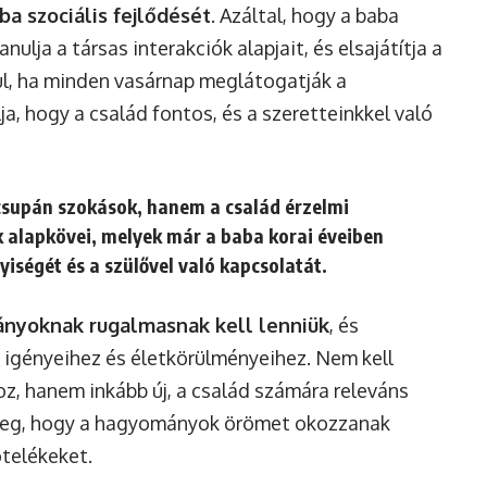
aba szociális fejlődését
. Azáltal, hogy a baba
nulja a társas interakciók alapjait, és elsajátítja a
ul, ha minden vasárnap meglátogatják a
, hogy a család fontos, és a szeretteinkkel való
supán szokások, hanem a család érzelmi
 alapkövei, melyek már a baba korai éveiben
iségét és a szülővel való kapcsolatát.
nyoknak rugalmasnak kell lenniük
, és
ó igényeihez és életkörülményeihez. Nem kell
z, hanem inkább új, a család számára releváns
nyeg, hogy a hagyományok örömet okozzanak
ötelékeket.