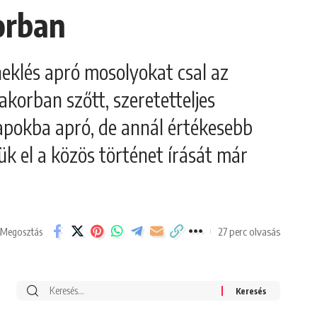
orban
neklés apró mosolyokat csal az
korban szőtt, szeretetteljes
apokba apró, de annál értékesebb
ük el a közös történet írását már
27 perc olvasás
Megosztás
Search
for: