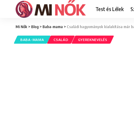
Test és Lélek
S
Mi Nők
>
Blog
>
Baba-mama
>
Családi hagyományok kialakítása már 
BABA-MAMA
CSALÁD
GYEREKNEVELÉS