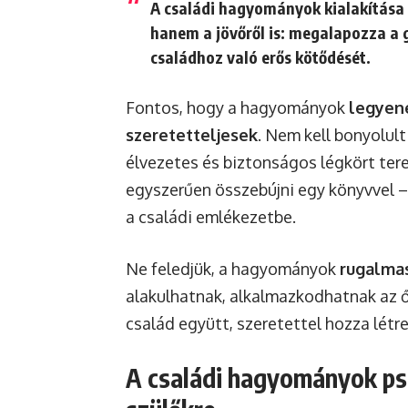
A családi hagyományok kialakítása 
hanem a jövőről is: megalapozza a g
családhoz való erős kötődését.
Fontos, hogy a hagyományok
legyen
szeretetteljesek
. Nem kell bonyolult
élvezetes és biztonságos légkört tere
egyszerűen összebújni egy könyvvel –
a családi emlékezetbe.
Ne feledjük, a hagyományok
rugalma
alakulhatnak, alkalmazkodhatnak az ő
család együtt, szeretettel hozza létre
A családi hagyományok psz