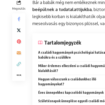
Bár a babák még nem emlékeznek min
Megosztás
beépülnek a tudatalattijukba
, bizt
legkisebb korban is kialakíthatók olya
meseolvasás egy bizonyos plüssel, va
Tartalomjegyzék
A családi hagyományok pszichológiai hatása
babákra és a szülőkre
Mikor érdemes elkezdeni a családi hagyom
kialakítását?
Hogyan válasszunk a családunkhoz illő
hagyományokat?
Éves ünnepekhez kapcsolódó hagyományok
Születésnapok ünneplése egyedi családi m