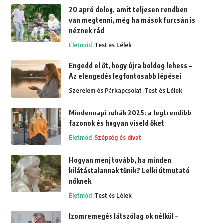
20 apró dolog, amit teljesen rendben
van megtenni, még ha mások furcsán is
néznek rád
Életmód
Test és Lélek
Engedd el őt, hogy újra boldog lehess –
Az elengedés legfontosabb lépései
Szerelem és Párkapcsolat
Test és Lélek
Mindennapi ruhák 2025: a legtrendibb
fazonok és hogyan viseld őket
Életmód
Szépség és divat
Hogyan menj tovább, ha minden
kilátástalannak tűnik? Lelki útmutató
nőknek
Életmód
Test és Lélek
Izomremegés látszólag ok nélkül –