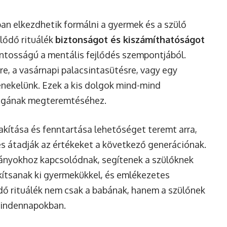
n elkezdhetik formálni a gyermek és a szülő
tlődő rituálék
biztonságot és kiszámíthatóságot
ntosságú a mentális fejlődés szempontjából.
e, a vasárnapi palacsintasütésre, vagy egy
énekelünk. Ezek a kis dolgok mind-mind
ságának megteremtéséhez.
kítása és fenntartása lehetőséget teremt arra,
s átadják az értékeket a következő generációnak.
ányokhoz kapcsolódnak, segítenek a szülőknek
ítsanak ki gyermekükkel, és emlékezetes
dő rituálék nem csak a babának, hanem a szülőnek
 mindennapokban.