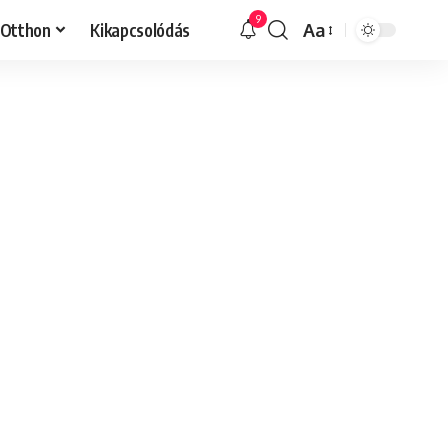
9
Otthon
Kikapcsolódás
Aa
Font
Resizer