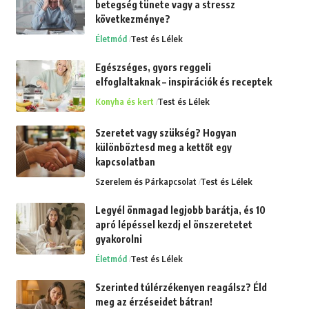
betegség tünete vagy a stressz
következménye?
Életmód
Test és Lélek
Egészséges, gyors reggeli
elfoglaltaknak – inspirációk és receptek
Konyha és kert
Test és Lélek
Szeretet vagy szükség? Hogyan
különböztesd meg a kettőt egy
kapcsolatban
Szerelem és Párkapcsolat
Test és Lélek
Legyél önmagad legjobb barátja, és 10
apró lépéssel kezdj el önszeretetet
gyakorolni
Életmód
Test és Lélek
Szerinted túlérzékenyen reagálsz? Éld
meg az érzéseidet bátran!