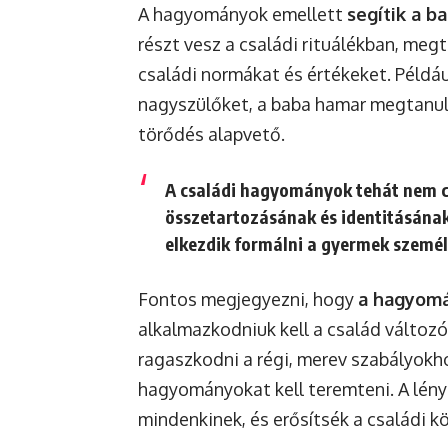
A hagyományok emellett
segítik a b
részt vesz a családi rituálékban, megta
családi normákat és értékeket. Példá
nagyszülőket, a baba hamar megtanulja
törődés alapvető.
A családi hagyományok tehát nem c
összetartozásának és identitásának
elkezdik formálni a gyermek személy
Fontos megjegyezni, hogy
a hagyomá
alkalmazkodniuk kell a család változ
ragaszkodni a régi, merev szabályokho
hagyományokat kell teremteni. A lé
mindenkinek, és erősítsék a családi k