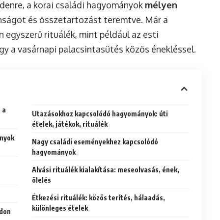
denre, a korai családi hagyományok
mélyen
onságot és összetartozást teremtve. Már a
n egyszerű rituálék, mint például az esti
gy a vasárnapi palacsintasütés közös énekléssel.
 a
Utazásokhoz kapcsolódó hagyományok: úti
ételek, játékok, rituálék
ányok
Nagy családi eseményekhez kapcsolódó
hagyományok
Alvási rituálék kialakítása: meseolvasás, ének,
ölelés
Étkezési rituálék: közös terítés, hálaadás,
különleges ételek
ódon