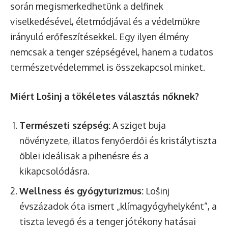
során megismerkedhetünk a delfinek
viselkedésével, életmódjával és a védelmükre
irányuló erőfeszítésekkel. Egy ilyen élmény
nemcsak a tenger szépségével, hanem a tudatos
természetvédelemmel is összekapcsol minket.
Miért Lošinj a tökéletes választás nőknek?
Természeti szépség:
A sziget buja
növényzete, illatos fenyőerdői és kristálytiszta
öblei ideálisak a pihenésre és a
kikapcsolódásra.
Wellness és gyógyturizmus:
Lošinj
évszázadok óta ismert „klímagyógyhelyként”, a
tiszta levegő és a tenger jótékony hatásai