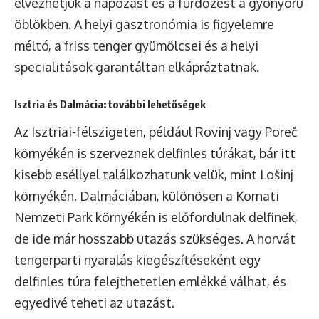
élvezhetjük a napozást és a fürdőzést a gyönyörű
öblökben. A helyi gasztronómia is figyelemre
méltó, a friss tenger gyümölcsei és a helyi
specialitások garantáltan elkápráztatnak.
Isztria és Dalmácia: további lehetőségek
Az Isztriai-félszigeten, például Rovinj vagy Poreč
környékén is szerveznek delfinles túrákat, bár itt
kisebb eséllyel találkozhatunk velük, mint Lošinj
környékén. Dalmáciában, különösen a Kornati
Nemzeti Park környékén is előfordulnak delfinek,
de ide már hosszabb utazás szükséges. A horvát
tengerparti nyaralás kiegészítéseként egy
delfinles túra felejthetetlen emlékké válhat, és
egyedivé teheti az utazást.