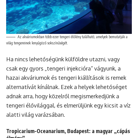
Az akváriumokban több ezer tengeri élőlény található, amelyek bemutatják a
világ tengereinek lenyűgöző sokszínűségét.
Ha nincs lehetőségünk külföldre utazni, vagy
csak egy gyors „tengeri injekcióra” vágyunk, a
hazai akváriumok és tengeri kiállítások is remek
alternatívát kínálnak. Ezek a helyek lehetőséget
adnak arra, hogy közelről megismerkedjünk a
tengeri élővilággal, és elmerüljünk egy kicsit a víz
alatti világ varázsában.
Tropicarium-Oceanarium, Budapest: a magyar „cápás