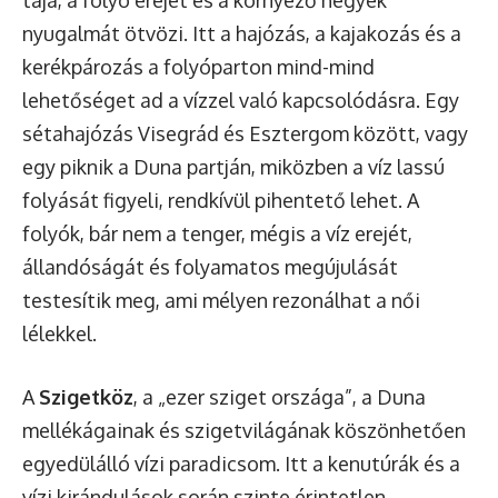
tája, a folyó erejét és a környező hegyek
nyugalmát ötvözi. Itt a hajózás, a kajakozás és a
kerékpározás a folyóparton mind-mind
lehetőséget ad a vízzel való kapcsolódásra. Egy
sétahajózás Visegrád és Esztergom között, vagy
egy piknik a Duna partján, miközben a víz lassú
folyását figyeli, rendkívül pihentető lehet. A
folyók, bár nem a tenger, mégis a víz erejét,
állandóságát és folyamatos megújulását
testesítik meg, ami mélyen rezonálhat a női
lélekkel.
A
Szigetköz
, a „ezer sziget országa”, a Duna
mellékágainak és szigetvilágának köszönhetően
egyedülálló vízi paradicsom. Itt a kenutúrák és a
vízi kirándulások során szinte érintetlen