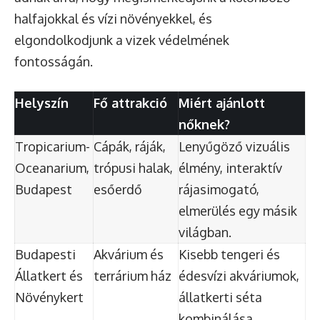
halfajokkal és vízi növényekkel, és
elgondolkodjunk a vizek védelmének
fontosságán.
Helyszín
Fő attrakció
Miért ajánlott
nőknek?
Tropicarium-
Cápák, ráják,
Lenyűgöző vizuális
Oceanarium,
trópusi halak,
élmény, interaktív
Budapest
esőerdő
rájasimogató,
elmerülés egy másik
világban.
Budapesti
Akvárium és
Kisebb tengeri és
Állatkert és
terrárium ház
édesvízi akváriumok,
Növénykert
állatkerti séta
kombinálása.