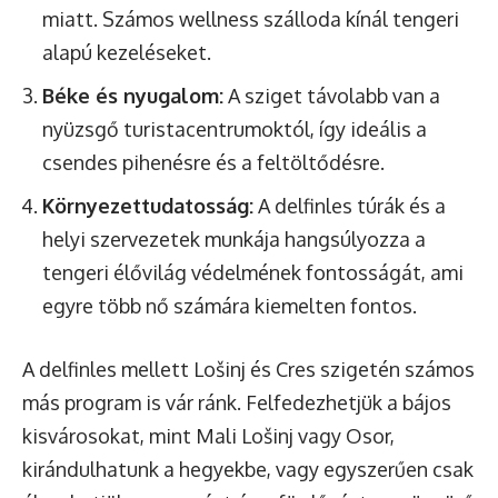
miatt. Számos wellness szálloda kínál tengeri
alapú kezeléseket.
Béke és nyugalom:
A sziget távolabb van a
nyüzsgő turistacentrumoktól, így ideális a
csendes pihenésre és a feltöltődésre.
Környezettudatosság:
A delfinles túrák és a
helyi szervezetek munkája hangsúlyozza a
tengeri élővilág védelmének fontosságát, ami
egyre több nő számára kiemelten fontos.
A delfinles mellett Lošinj és Cres szigetén számos
más program is vár ránk. Felfedezhetjük a bájos
kisvárosokat, mint Mali Lošinj vagy Osor,
kirándulhatunk a hegyekbe, vagy egyszerűen csak