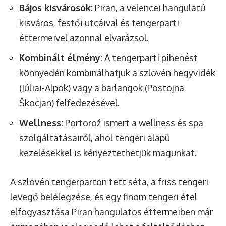
Bájos kisvárosok:
Piran, a velencei hangulatú
kisváros, festői utcáival és tengerparti
éttermeivel azonnal elvarázsol.
Kombinált élmény:
A tengerparti pihenést
könnyedén kombinálhatjuk a szlovén hegyvidék
(Júliai-Alpok) vagy a barlangok (Postojna,
Škocjan) felfedezésével.
Wellness:
Portorož ismert a wellness és spa
szolgáltatásairól, ahol tengeri alapú
kezelésekkel is kényeztethetjük magunkat.
A szlovén tengerparton tett séta, a friss tengeri
levegő belélegzése, és egy finom tengeri étel
elfogyasztása Piran hangulatos éttermeiben már