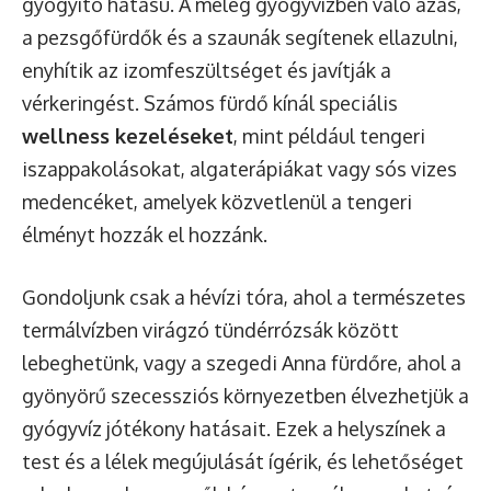
gyógyító hatású. A meleg gyógyvízben való ázás,
a pezsgőfürdők és a szaunák segítenek ellazulni,
enyhítik az izomfeszültséget és javítják a
vérkeringést. Számos fürdő kínál speciális
wellness kezeléseket
, mint például tengeri
iszappakolásokat, algaterápiákat vagy sós vizes
medencéket, amelyek közvetlenül a tengeri
élményt hozzák el hozzánk.
Gondoljunk csak a hévízi tóra, ahol a természetes
termálvízben virágzó tündérrózsák között
lebeghetünk, vagy a szegedi Anna fürdőre, ahol a
gyönyörű szecessziós környezetben élvezhetjük a
gyógyvíz jótékony hatásait. Ezek a helyszínek a
test és a lélek megújulását ígérik, és lehetőséget