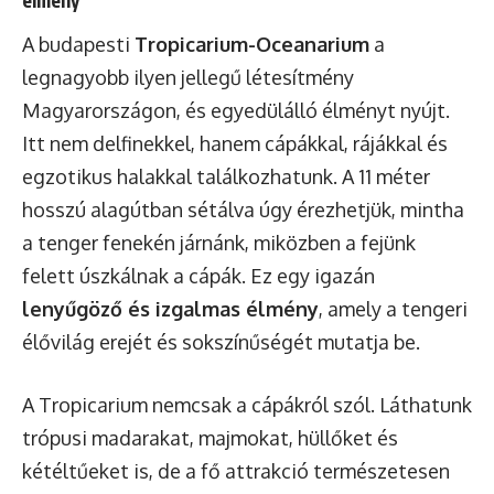
élmény”
A budapesti
Tropicarium-Oceanarium
a
legnagyobb ilyen jellegű létesítmény
Magyarországon, és egyedülálló élményt nyújt.
Itt nem delfinekkel, hanem cápákkal, rájákkal és
egzotikus halakkal találkozhatunk. A 11 méter
hosszú alagútban sétálva úgy érezhetjük, mintha
a tenger fenekén járnánk, miközben a fejünk
felett úszkálnak a cápák. Ez egy igazán
lenyűgöző és izgalmas élmény
, amely a tengeri
élővilág erejét és sokszínűségét mutatja be.
A Tropicarium nemcsak a cápákról szól. Láthatunk
trópusi madarakat, majmokat, hüllőket és
kétéltűeket is, de a fő attrakció természetesen