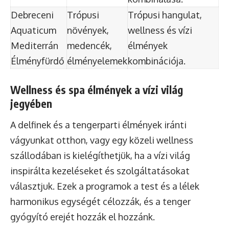
Debreceni
Trópusi
Trópusi hangulat,
Aquaticum
növények,
wellness és vízi
Mediterrán
medencék,
élmények
Élményfürdő
élményelemek
kombinációja.
Wellness és spa élmények a vízi világ
jegyében
A delfinek és a tengerparti élmények iránti
vágyunkat otthon, vagy egy közeli wellness
szállodában is kielégíthetjük, ha a vízi világ
inspirálta kezeléseket és szolgáltatásokat
választjuk. Ezek a programok a test és a lélek
harmonikus egységét célozzák, és a tenger
gyógyító erejét hozzák el hozzánk.