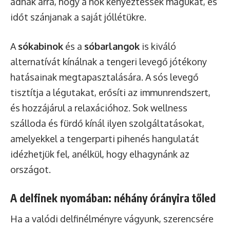
adnak arra, hogy a nők kényeztessék magukat, és
időt szánjanak a saját jóllétükre.
A
sókabinok
és a
sóbarlangok
is kiváló
alternatívát kínálnak a tengeri levegő jótékony
hatásainak megtapasztalására. A sós levegő
tisztítja a légutakat, erősíti az immunrendszert,
és hozzájárul a relaxációhoz. Sok wellness
szálloda és fürdő kínál ilyen szolgáltatásokat,
amelyekkel a tengerparti pihenés hangulatát
idézhetjük fel, anélkül, hogy elhagynánk az
országot.
A delfinek nyomában: néhány órányira tőled
Ha a valódi delfinélményre vágyunk, szerencsére