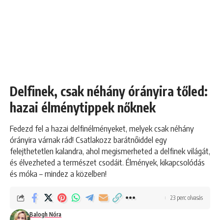
Delfinek, csak néhány órányira tőled:
hazai élménytippek nőknek
Fedezd fel a hazai delfinélményeket, melyek csak néhány
órányira várnak rád! Csatlakozz barátnőiddel egy
felejthetetlen kalandra, ahol megismerheted a delfinek világát,
és élvezheted a természet csodáit. Élmények, kikapcsolódás
és móka – mindez a közelben!
23 perc olvasás
Balogh Nóra