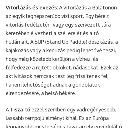
Vitorlázás és evezés:
A vitorlázás a Balatonon
az egyik legnépszerűbb vízi sport. Egy bérelt
vitorlás fedélzetén, vagy egy szervezett túra
keretében élvezheti a szél erejét és a tó
hullámait. A SUP (Stand Up Paddle) deszkázás, a
kajakozás vagy a kenuzás pedig lehetővé teszi,
hogy még közelebb kerüljön a vízhez, és
felfedezze a rejtett öblöket, nádasokat. Ezek az
aktivitások nemcsak testileg frissítenek fel,
hanem lehetőséget adnak a gondolatok
elrendezésére, a belső békére.
A
Tisza-tó
ezzel szemben egy vadregényesebb,
lassabb tempójú élményt kínál. Ez az Európa
legnagyobb mesterséges tava, amely egyedülálló