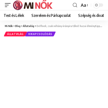
Aa
Font
Resizer
Test és Lélek
Szerelem és Párkapcsolat
Szépség és divat
Mi Nők
>
Blog
>
Állatvilág
>
Delfinek, csak néhány órányira tőled: hazai élménytippek nőknek
ÁLLATVILÁG
KIKAPCSOLÓDÁS