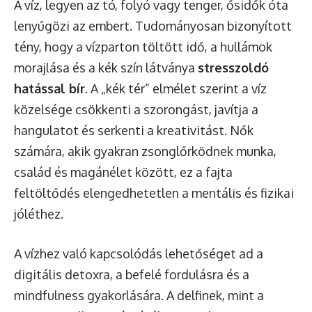
A víz, legyen az tó, folyó vagy tenger, ősidők óta
lenyűgözi az embert. Tudományosan bizonyított
tény, hogy a vízparton töltött idő, a hullámok
morajlása és a kék szín látványa
stresszoldó
hatással bír
. A „kék tér” elmélet szerint a víz
közelsége csökkenti a szorongást, javítja a
hangulatot és serkenti a kreativitást. Nők
számára, akik gyakran zsonglőrködnek munka,
család és magánélet között, ez a fajta
feltöltődés elengedhetetlen a mentális és fizikai
jóléthez.
A vízhez való kapcsolódás lehetőséget ad a
digitális detoxra, a befelé fordulásra és a
mindfulness gyakorlására. A delfinek, mint a