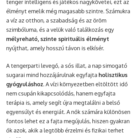
tenger intelligens és játékos nagykövetei, ezt az
élményt emelik még magasabb szintre. Számukra
a víz az otthon, a szabadság és az öröm
szimbóluma, és a velük való találkozás egy
mélyreható, szinte spirituális élményt
nyújthat, amely hosszú távon is elkísér.
A tengerparti levegő, a sós illat, a nap simogató
sugarai mind hozzájárulnak egyfajta
holisztikus
gyógyuláshoz
. A vízi környezetben eltöltött idő
nem csupán kikapcsolódás, hanem egyfajta
terápia is, amely segít újra megtalálni a belső
egyensúlyt és energiát. A nők számára különösen
fontos lehet ez a fajta megújulás, hiszen gyakran
ők azok, akik a legtöbb érzelmi és fizikai terhet