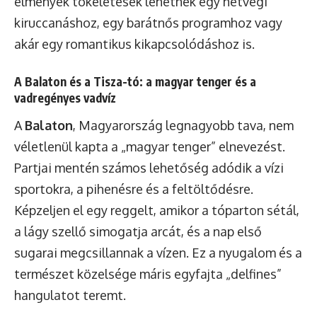
élmények tökéletesek lehetnek egy hétvégi
kiruccanáshoz, egy barátnős programhoz vagy
akár egy romantikus kikapcsolódáshoz is.
A Balaton és a Tisza-tó: a magyar tenger és a
vadregényes vadvíz
A
Balaton
, Magyarország legnagyobb tava, nem
véletlenül kapta a „magyar tenger” elnevezést.
Partjai mentén számos lehetőség adódik a vízi
sportokra, a pihenésre és a feltöltődésre.
Képzeljen el egy reggelt, amikor a tóparton sétál,
a lágy szellő simogatja arcát, és a nap első
sugarai megcsillannak a vízen. Ez a nyugalom és a
természet közelsége máris egyfajta „delfines”
hangulatot teremt.