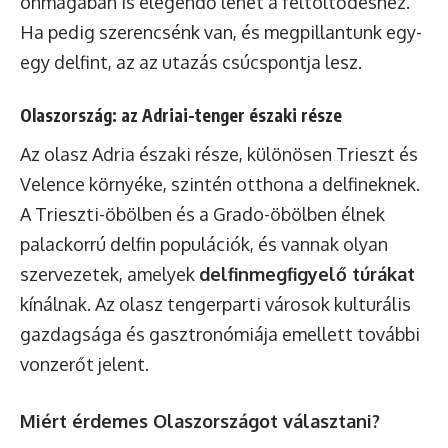
önmagában is elegendő lehet a feltöltődéshez.
Ha pedig szerencsénk van, és megpillantunk egy-
egy delfint, az az utazás csúcspontja lesz.
Olaszország: az Adriai-tenger északi része
Az olasz Adria északi része, különösen Trieszt és
Velence környéke, szintén otthona a delfineknek.
A Trieszti-öbölben és a Grado-öbölben élnek
palackorrú delfin populációk, és vannak olyan
szervezetek, amelyek
delfinmegfigyelő túrákat
kínálnak. Az olasz tengerparti városok kulturális
gazdagsága és gasztronómiája emellett további
vonzerőt jelent.
Miért érdemes Olaszországot választani?