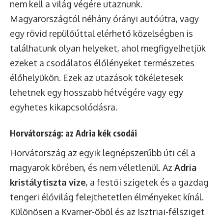
nem kell a világ végére utaznunk.
Magyarországtól néhány órányi autóútra, vagy
egy rövid repülőúttal elérhető közelségben is
találhatunk olyan helyeket, ahol megfigyelhetjük
ezeket a csodálatos élőlényeket természetes
élőhelyükön. Ezek az utazások tökéletesek
lehetnek egy hosszabb hétvégére vagy egy
egyhetes kikapcsolódásra.
Horvátország: az Adria kék csodái
Horvátország az egyik legnépszerűbb úti cél a
magyarok körében, és nem véletlenül. Az
Adria
kristálytiszta vize
, a festői szigetek és a gazdag
tengeri élővilág felejthetetlen élményeket kínál.
Különösen a Kvarner-öböl és az Isztriai-félsziget