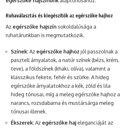
egérszőke hajszínünk
alaptónusához.
Ruhaválasztás és kiegészítők az egérszőke hajhoz
Az
egérszőke hajszín
sokoldalúsága a
ruhatárunkban is megmutatkozik.
Színek:
Az
egérszőke hajhoz
jól passzolnak a
pasztell árnyalatok, a natúr színek (bézs, krém,
teve), a földszínek (khaki, olíva), valamint a
klasszikus fekete, fehér és szürke. A hideg
egérszőke árnyalatokhoz a kék, zöld és lila
hideg tónusai, míg a meleg egérszőke hajhoz a
narancs, rozsdabarna és mustársárga meleg
tónusai illenek.
Ékszerek:
Az
egérszőke haj
eleganciáját az