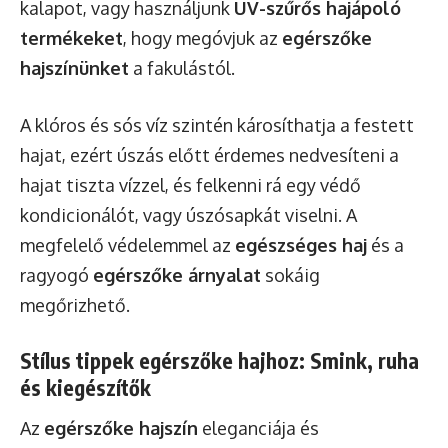
kalapot, vagy használjunk
UV-szűrős hajápoló
termékeket
, hogy megóvjuk az
egérszőke
hajszínünket
a fakulástól.
A klóros és sós víz szintén károsíthatja a festett
hajat, ezért úszás előtt érdemes nedvesíteni a
hajat tiszta vízzel, és felkenni rá egy védő
kondicionálót, vagy úszósapkát viselni. A
megfelelő védelemmel az
egészséges haj
és a
ragyogó
egérszőke árnyalat
sokáig
megőrizhető.
Stílus tippek egérszőke hajhoz: Smink, ruha
és kiegészítők
Az
egérszőke hajszín
eleganciája és