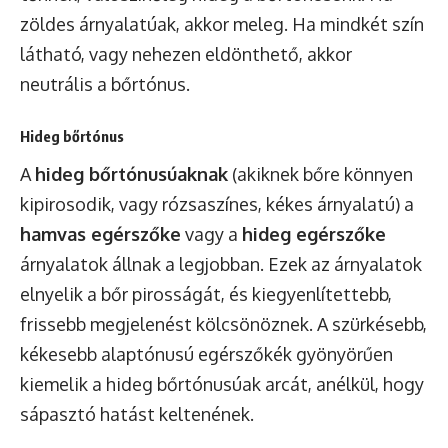
zöldes árnyalatúak, akkor meleg. Ha mindkét szín
látható, vagy nehezen eldönthető, akkor
neutrális a bőrtónus.
Hideg bőrtónus
A
hideg bőrtónusúaknak
(akiknek bőre könnyen
kipirosodik, vagy rózsaszínes, kékes árnyalatú) a
hamvas egérszőke
vagy a
hideg egérszőke
árnyalatok állnak a legjobban. Ezek az árnyalatok
elnyelik a bőr pirosságát, és kiegyenlítettebb,
frissebb megjelenést kölcsönöznek. A szürkésebb,
kékesebb alaptónusú egérszőkék gyönyörűen
kiemelik a hideg bőrtónusúak arcát, anélkül, hogy
sápasztó hatást keltenének.