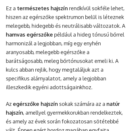
Ez a
természetes hajszín
rendkívül sokféle lehet,
hiszen az egérszőke spektrumon belül is léteznek
melegebb, hidegebb és neutrálisabb változatok. A
hamvas egérszőke
például a hideg tónusú bőrrel
harmonizál a legjobban, míg egy enyhén
aranyosabb, melegebb egérszőke a
barátságosabb, meleg bőrtónusokat emeli ki. A
kulcs abban rejlik, hogy megtaláljuk azt a
specifikus alárnyalatot, amely a legjobban
illeszkedik egyéni adottságainkhoz.
Az
egérszőke hajszín
sokak számára az a
natúr
hajszín
, amellyel gyermekkorukban rendelkeztek,
és amely az évek során fokozatosan sötétebbé
vált. Éppen ezért hordoz magában egyfajta