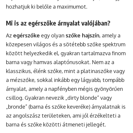
hozhatjuk ki belőle a maximumot.
Mi is az egérszőke árnyalat valójában?
Az
egérszőke
egy olyan
szőke hajszín
, amely a
közepesen világos és a sötétebb szőke spektrum
között helyezkedik el, gyakran tartalmazva finom
barna vagy hamvas alaptónusokat. Nem az a
klasszikus, élénk szőke, mint a platinaszőke vagy
a mézszőke, sokkal inkább egy lágyabb, tompább
árnyalat, amely a napfényben mégis gyönyörűen
csillog. Gyakran nevezik „dirty blonde” vagy
„bronde” (barna és szőke keveréke) árnyalatnak is
az angolszász területeken, ami jól érzékelteti a
barna és szőke közötti átmeneti jellegét.