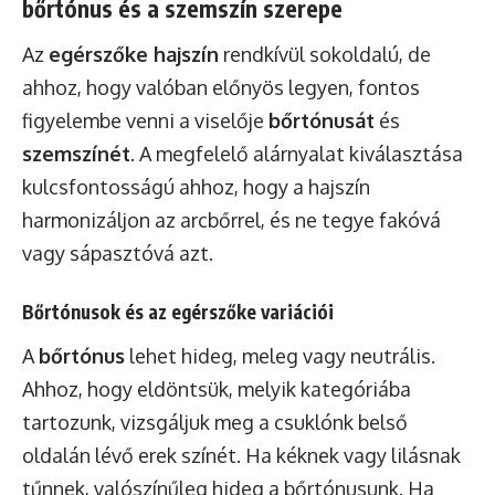
bőrtónus és a szemszín szerepe
Az
egérszőke hajszín
rendkívül sokoldalú, de
ahhoz, hogy valóban előnyös legyen, fontos
figyelembe venni a viselője
bőrtónusát
és
szemszínét
. A megfelelő alárnyalat kiválasztása
kulcsfontosságú ahhoz, hogy a hajszín
harmonizáljon az arcbőrrel, és ne tegye fakóvá
vagy sápasztóvá azt.
Bőrtónusok és az egérszőke variációi
A
bőrtónus
lehet hideg, meleg vagy neutrális.
Ahhoz, hogy eldöntsük, melyik kategóriába
tartozunk, vizsgáljuk meg a csuklónk belső
oldalán lévő erek színét. Ha kéknek vagy lilásnak
tűnnek, valószínűleg hideg a bőrtónusunk. Ha