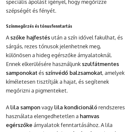
speciális ápolást igényel, hogy megőrizze
szépségét és fényét.
Színmegőrzés és tónusfenntartás
A
szőke hajfestés
után a szín idővel fakulhat, és
sárgás, rezes tónusok jelenhetnek meg,
különösen a hideg egérszőke árnyalatoknál.
Ennek elkerülésére használjunk
szulfátmentes
samponokat
és
színvédő balzsamokat
, amelyek
kíméletesen tisztítják a hajat, és segítenek
megőrizni a pigmenteket.
A
lila sampon
vagy
lila kondicionáló
rendszeres
használata elengedhetetlen a
hamvas
egérszőke
árnyalatok fenntartásához. A lila