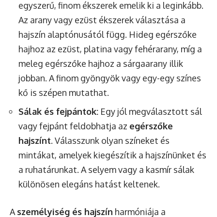
egyszerű, finom ékszerek emelik ki a leginkább.
Az arany vagy ezüst ékszerek választása a
hajszín alaptónusától függ. Hideg egérszőke
hajhoz az ezüst, platina vagy fehérarany, míg a
meleg egérszőke hajhoz a sárgaarany illik
jobban. A finom gyöngyök vagy egy-egy színes
kő is szépen mutathat.
Sálak és fejpántok:
Egy jól megválasztott sál
vagy fejpánt feldobhatja az
egérszőke
hajszínt
. Válasszunk olyan színeket és
mintákat, amelyek kiegészítik a hajszínünket és
a ruhatárunkat. A selyem vagy a kasmír sálak
különösen elegáns hatást keltenek.
A
személyiség és hajszín
harmóniája a