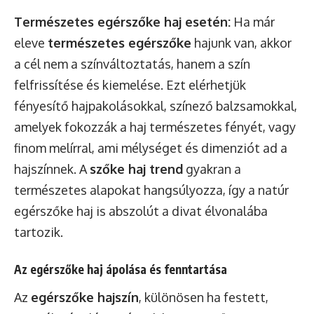
Természetes egérszőke haj esetén:
Ha már
eleve
természetes egérszőke
hajunk van, akkor
a cél nem a színváltoztatás, hanem a szín
felfrissítése és kiemelése. Ezt elérhetjük
fényesítő hajpakolásokkal, színező balzsamokkal,
amelyek fokozzák a haj természetes fényét, vagy
finom melírral, ami mélységet és dimenziót ad a
hajszínnek. A
szőke haj trend
gyakran a
természetes alapokat hangsúlyozza, így a natúr
egérszőke haj is abszolút a divat élvonalába
tartozik.
Az egérszőke haj ápolása és fenntartása
Az
egérszőke hajszín
, különösen ha festett,