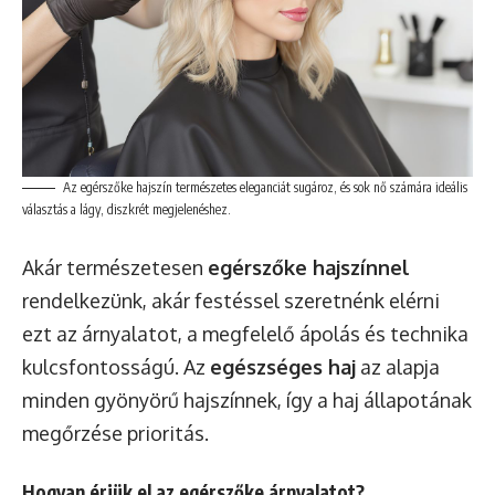
Az egérszőke hajszín természetes eleganciát sugároz, és sok nő számára ideális
választás a lágy, diszkrét megjelenéshez.
Akár természetesen
egérszőke hajszínnel
rendelkezünk, akár festéssel szeretnénk elérni
ezt az árnyalatot, a megfelelő ápolás és technika
kulcsfontosságú. Az
egészséges haj
az alapja
minden gyönyörű hajszínnek, így a haj állapotának
megőrzése prioritás.
Hogyan érjük el az egérszőke árnyalatot?