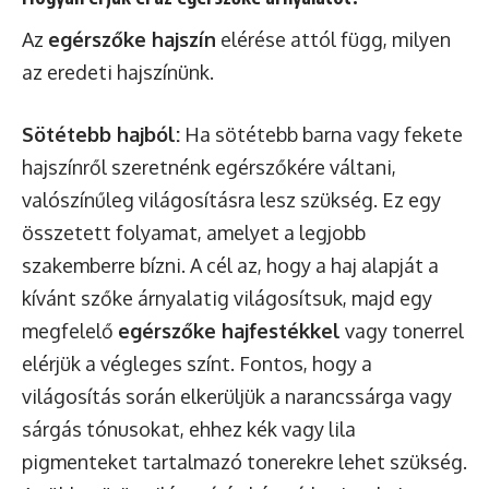
Az
egérszőke hajszín
elérése attól függ, milyen
az eredeti hajszínünk.
Sötétebb hajból:
Ha sötétebb barna vagy fekete
hajszínről szeretnénk egérszőkére váltani,
valószínűleg világosításra lesz szükség. Ez egy
összetett folyamat, amelyet a legjobb
szakemberre bízni. A cél az, hogy a haj alapját a
kívánt szőke árnyalatig világosítsuk, majd egy
megfelelő
egérszőke hajfestékkel
vagy tonerrel
elérjük a végleges színt. Fontos, hogy a
világosítás során elkerüljük a narancssárga vagy
sárgás tónusokat, ehhez kék vagy lila
pigmenteket tartalmazó tonerekre lehet szükség.