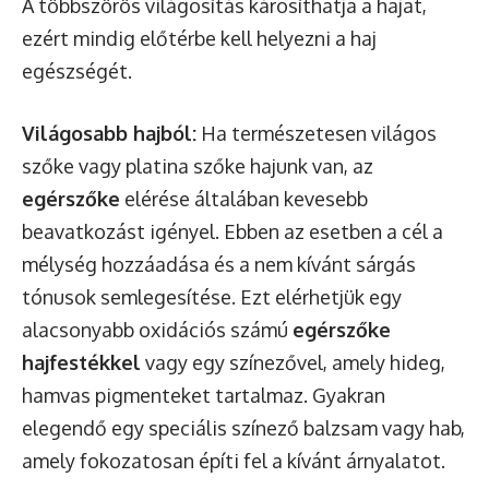
A többszörös világosítás károsíthatja a hajat,
ezért mindig előtérbe kell helyezni a haj
egészségét.
Világosabb hajból:
Ha természetesen világos
szőke vagy platina szőke hajunk van, az
egérszőke
elérése általában kevesebb
beavatkozást igényel. Ebben az esetben a cél a
mélység hozzáadása és a nem kívánt sárgás
tónusok semlegesítése. Ezt elérhetjük egy
alacsonyabb oxidációs számú
egérszőke
hajfestékkel
vagy egy színezővel, amely hideg,
hamvas pigmenteket tartalmaz. Gyakran
elegendő egy speciális színező balzsam vagy hab,
amely fokozatosan építi fel a kívánt árnyalatot.