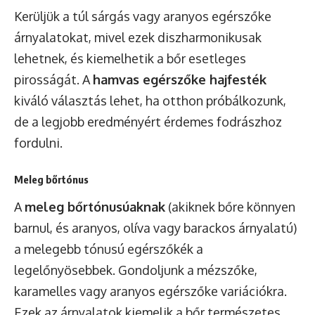
Kerüljük a túl sárgás vagy aranyos egérszőke
árnyalatokat, mivel ezek diszharmonikusak
lehetnek, és kiemelhetik a bőr esetleges
pirosságát. A
hamvas egérszőke hajfesték
kiváló választás lehet, ha otthon próbálkozunk,
de a legjobb eredményért érdemes fodrászhoz
fordulni.
Meleg bőrtónus
A
meleg bőrtónusúaknak
(akiknek bőre könnyen
barnul, és aranyos, olíva vagy barackos árnyalatú)
a melegebb tónusú egérszőkék a
legelőnyösebbek. Gondoljunk a mézszőke,
karamelles vagy aranyos egérszőke variációkra.
Ezek az árnyalatok kiemelik a bőr természetes