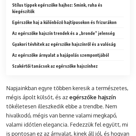
Stílus tippek egérszőke hajhoz: Smink, ruha és
kiegészítők
Egérszőke haj a különböző hajtípusokon és frizurákon
Az egérszőke hajszín trendek és a „bronde” jelenség
Gyakori tévhitek az egérszőke hajszínről és a valóság
Az egérszőke árnyalat a hajápolás szempontjából
Szakértői tanácsok az egérszőke hajszínhez
Napjainkban egyre többen keresik a természetes,
mégis ápolt külsőt, és az
egérszőke hajszín
tökéletesen illeszkedik ebbe a trendbe. Nem
hivalkodó, mégis van benne valami megkapó,
valami időtlen elegancia. Fedezzük fel együtt, mi
is pontosan ez az árnyalat, kinek áll jól, és hogyan