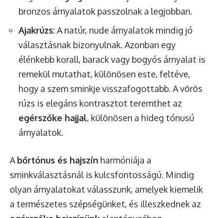
bronzos árnyalatok passzolnak a legjobban.
Ajakrúzs:
A natúr, nude árnyalatok mindig jó
választásnak bizonyulnak. Azonban egy
élénkebb korall, barack vagy bogyós árnyalat is
remekül mutathat, különösen este, feltéve,
hogy a szem sminkje visszafogottabb. A vörös
rúzs is elegáns kontrasztot teremthet az
egérszőke hajjal
, különösen a hideg tónusú
árnyalatok.
A
bőrtónus és hajszín
harmóniája a
sminkválasztásnál is kulcsfontosságú. Mindig
olyan árnyalatokat válasszunk, amelyek kiemelik
a természetes szépségünket, és illeszkednek az