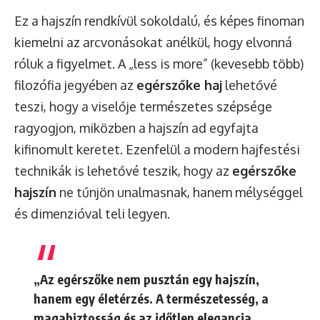
Ez a hajszín rendkívül sokoldalú, és képes finoman
kiemelni az arcvonásokat anélkül, hogy elvonná
róluk a figyelmet. A „less is more” (kevesebb több)
filozófia jegyében az
egérszőke haj
lehetővé
teszi, hogy a viselője természetes szépsége
ragyogjon, miközben a hajszín ad egyfajta
kifinomult keretet. Ezenfelül a modern hajfestési
technikák is lehetővé teszik, hogy az
egérszőke
hajszín
ne tűnjön unalmasnak, hanem mélységgel
és dimenzióval teli legyen.
„Az egérszőke nem pusztán egy hajszín,
hanem egy életérzés. A természetesség, a
magabiztosság és az időtlen elegancia