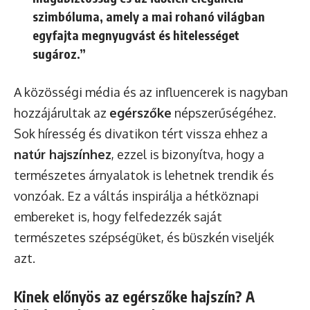
szimbóluma, amely a mai rohanó világban
egyfajta megnyugvást és hitelességet
sugároz.”
A közösségi média és az influencerek is nagyban
hozzájárultak az
egérszőke
népszerűségéhez.
Sok híresség és divatikon tért vissza ehhez a
natúr hajszínhez
, ezzel is bizonyítva, hogy a
természetes árnyalatok is lehetnek trendik és
vonzóak. Ez a váltás inspirálja a hétköznapi
embereket is, hogy felfedezzék saját
természetes szépségüket, és büszkén viseljék
azt.
Kinek előnyös az egérszőke hajszín? A