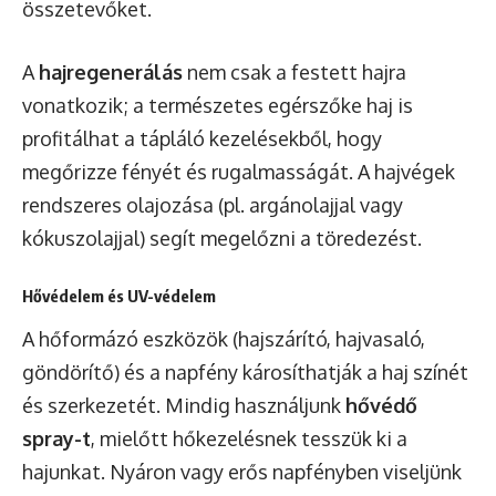
összetevőket.
A
hajregenerálás
nem csak a festett hajra
vonatkozik; a természetes egérszőke haj is
profitálhat a tápláló kezelésekből, hogy
megőrizze fényét és rugalmasságát. A hajvégek
rendszeres olajozása (pl. argánolajjal vagy
kókuszolajjal) segít megelőzni a töredezést.
Hővédelem és UV-védelem
A hőformázó eszközök (hajszárító, hajvasaló,
göndörítő) és a napfény károsíthatják a haj színét
és szerkezetét. Mindig használjunk
hővédő
spray-t
, mielőtt hőkezelésnek tesszük ki a
hajunkat. Nyáron vagy erős napfényben viseljünk