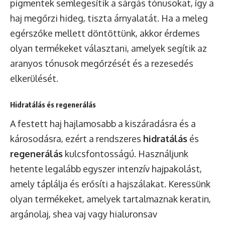
pigmentek semlegesítik a sárgás tónusokat, így a
haj megőrzi hideg, tiszta árnyalatát. Ha a meleg
egérszőke mellett döntöttünk, akkor érdemes
olyan termékeket választani, amelyek segítik az
aranyos tónusok megőrzését és a rezesedés
elkerülését.
Hidratálás és regenerálás
A festett haj hajlamosabb a kiszáradásra és a
károsodásra, ezért a rendszeres
hidratálás
és
regenerálás
kulcsfontosságú. Használjunk
hetente legalább egyszer intenzív hajpakolást,
amely táplálja és erősíti a hajszálakat. Keressünk
olyan termékeket, amelyek tartalmaznak keratin,
argánolaj, shea vaj vagy hialuronsav