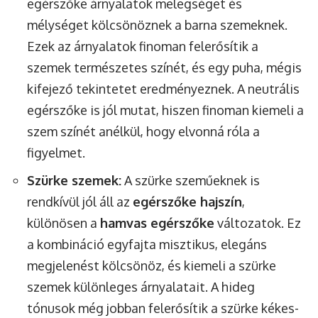
egérszőke árnyalatok melegséget és
mélységet kölcsönöznek a barna szemeknek.
Ezek az árnyalatok finoman felerősítik a
szemek természetes színét, és egy puha, mégis
kifejező tekintetet eredményeznek. A neutrális
egérszőke is jól mutat, hiszen finoman kiemeli a
szem színét anélkül, hogy elvonná róla a
figyelmet.
Szürke szemek:
A szürke szeműeknek is
rendkívül jól áll az
egérszőke hajszín
,
különösen a
hamvas egérszőke
változatok. Ez
a kombináció egyfajta misztikus, elegáns
megjelenést kölcsönöz, és kiemeli a szürke
szemek különleges árnyalatait. A hideg
tónusok még jobban felerősítik a szürke kékes-