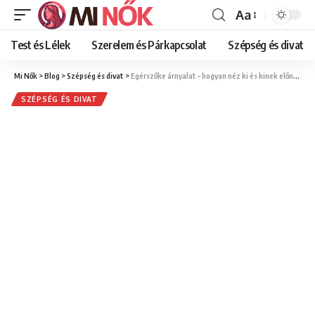
Aa
Font
Resizer
Test és Lélek
Szerelem és Párkapcsolat
Szépség és divat
Mi Nők
>
Blog
>
Szépség és divat
>
Egérszőke árnyalat – hogyan néz ki és kinek előnyös ez a természetes hajszín
SZÉPSÉG ÉS DIVAT