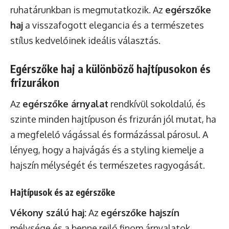
ruhatárunkban is megmutatkozik. Az
egérszőke
haj
a visszafogott elegancia és a természetes
stílus kedvelőinek ideális választás.
Egérszőke haj a különböző hajtípusokon és
frizurákon
Az
egérszőke árnyalat
rendkívül sokoldalú, és
szinte minden hajtípuson és frizurán jól mutat, ha
a megfelelő vágással és formázással párosul. A
lényeg, hogy a hajvágás és a styling kiemelje a
hajszín mélységét és természetes ragyogását.
Hajtípusok és az egérszőke
Vékony szálú haj:
Az
egérszőke hajszín
mélysége és a benne rejlő finom árnyalatok