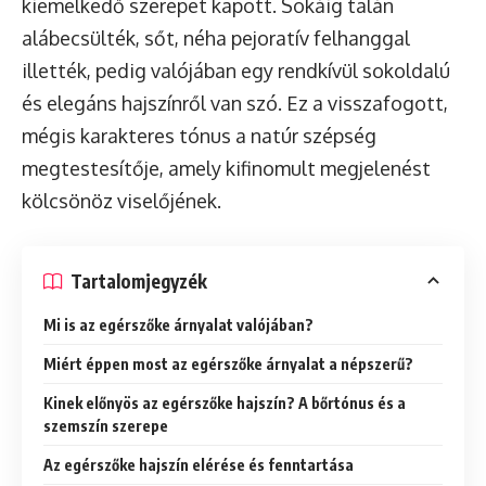
kiemelkedő szerepet kapott. Sokáig talán
alábecsülték, sőt, néha pejoratív felhanggal
illették, pedig valójában egy rendkívül sokoldalú
és elegáns hajszínről van szó. Ez a visszafogott,
mégis karakteres tónus a natúr szépség
megtestesítője, amely kifinomult megjelenést
kölcsönöz viselőjének.
Tartalomjegyzék
Mi is az egérszőke árnyalat valójában?
Miért éppen most az egérszőke árnyalat a népszerű?
Kinek előnyös az egérszőke hajszín? A bőrtónus és a
szemszín szerepe
Az egérszőke hajszín elérése és fenntartása