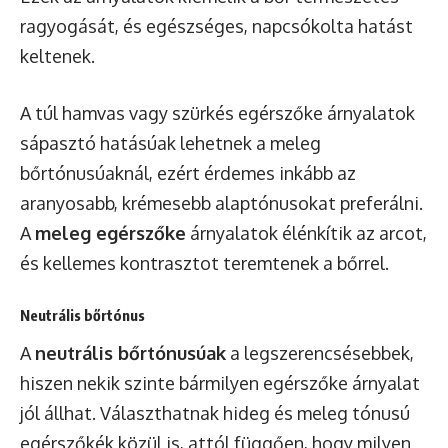
ragyogását, és egészséges, napcsókolta hatást
keltenek.
A túl hamvas vagy szürkés egérszőke árnyalatok
sápasztó hatásúak lehetnek a meleg
bőrtónusúaknál, ezért érdemes inkább az
aranyosabb, krémesebb alaptónusokat preferálni.
A
meleg egérszőke
árnyalatok élénkítik az arcot,
és kellemes kontrasztot teremtenek a bőrrel.
Neutrális bőrtónus
A
neutrális bőrtónusúak
a legszerencsésebbek,
hiszen nekik szinte bármilyen egérszőke árnyalat
jól állhat. Választhatnak hideg és meleg tónusú
egérszőkék közül is, attól függően, hogy milyen