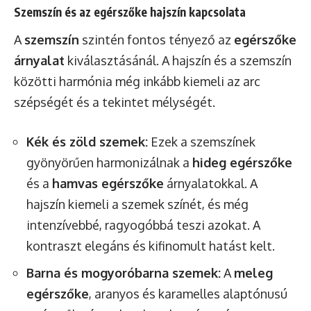
Szemszín és az egérszőke hajszín kapcsolata
A
szemszín
szintén fontos tényező az
egérszőke
árnyalat
kiválasztásánál. A hajszín és a szemszín
közötti harmónia még inkább kiemeli az arc
szépségét és a tekintet mélységét.
Kék és zöld szemek:
Ezek a szemszínek
gyönyörűen harmonizálnak a
hideg egérszőke
és a
hamvas egérszőke
árnyalatokkal. A
hajszín kiemeli a szemek színét, és még
intenzívebbé, ragyogóbbá teszi azokat. A
kontraszt elegáns és kifinomult hatást kelt.
Barna és mogyoróbarna szemek:
A
meleg
egérszőke
, aranyos és karamelles alaptónusú