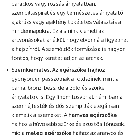
barackos vagy rózsás árnyalatban,
szempillaspirál és egy természetes árnyalatú
ajakrúzs vagy ajakfény tökéletes választás a
mindennapokra. Ez a smink kiemeli az
arcvonásokat anélkül, hogy elvonná a figyelmet
a hajszínről. A szemöldök formázása is nagyon
fontos, hogy keretet adjon az arcnak.
Szemkiemelés:
Az
egérszőke hajhoz
gyönyörűen passzolnak a földszínek, mint a
barna, bronz, bézs, de a zöld és szürke
árnyalatok is. Egy finom tusvonal, némi barna
szemhéjfesték és dús szempillák elegánsan
kiemelik a szemeket. A
hamvas egérszőke
hajhoz a hűvösebb szürke és ezüstös tónusok,
míg a
meleg egérszőke
hajhoz az aranyos és