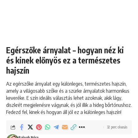
Egérszőke árnyalat – hogyan néz ki
és kinek előnyös ez a természetes
hajszín
Az egérszőke árnyalat egy különleges, természetes hajszín,
amely a világosabb szőke és a szürke árnyalatok harmonikus
keveréke. E szín ideális választás lehet azoknak, akik lágy,
diszkrét megjelenésre vágynak, és jól illik a hideg bőrtónushoz.
Fedezd fel, kinek és hogyan áll jól ez a különleges hajszín!
32 perc olvasás
Balogh Nóra