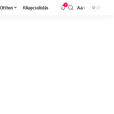
9
Otthon
Kikapcsolódás
Aa
Font
Resizer