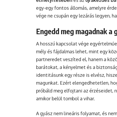
elmélyítésében
és az
újrakezdés b
egy-egy fontos állomás, amelyre érde
vége ne csupán egy lezárás legyen, ha
Engedd meg magadnak a g
A hosszú kapcsolat vége egyértelmű
mély és fájdalmas lehet, mint egy köz
partneredet veszíted el, hanem a közö
barátokat, a kényelmet és a biztonság
identitásunk egy része is elvész, hisz
magunkat. Ezért elengedhetetlen, h
próbáld meg elfojtani az érzéseidet, 
amikor belül tombol a vihar.
A gyász nem lineáris folyamat, és nem