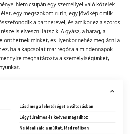
énye. Nem csupán egy személlyel való kötelék
élet, egy megszokott rutin, egy jövőkép omlik
összefonódik a partnerével, és amikor ez a szoros
észe is elveszni látszik. A gyász, a harag, a
elönthetnek minket, és ilyenkor nehéz meglátni a
z ez, ha a kapcsolat már régóta a mindennapok
k, mennyire meghatározta a személyiségünket,
onyunkat.
Lásd meg a lehetőséget a változásban
Légy türelmes és kedves magadhoz
Ne idealizáld a múltat, lásd reálisan