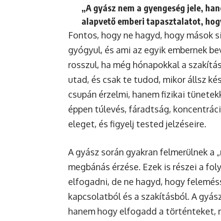
„A gyász nem a gyengeség jele, ha
alapvető emberi tapasztalatot, hog
Fontos, hogy ne hagyd, hogy mások 
gyógyul, és ami az egyik embernek be
rosszul, ha még hónapokkal a szakítás 
utad, és csak te tudod, mikor állsz k
csupán érzelmi, hanem fizikai tünetek
éppen túlevés, fáradtság, koncentrá
eleget, és figyelj tested jelzéseire.
A gyász során gyakran felmerülnek a „m
megbánás érzése. Ezek is részei a fo
elfogadni, de ne hagyd, hogy feleméss
kapcsolatból és a szakításból. A gyász
hanem hogy elfogadd a történteket, me