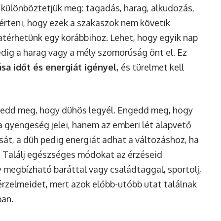
t különböztetjük meg: tagadás, harag, alkudozás,
érteni, hogy ezek a szakaszok nem követik
atérhetünk egy korábbihoz. Lehet, hogy egyik nap
ig a harag vagy a mély szomorúság önt el. Ez
sa időt és energiát igényel
, és türelmet kell
gedd meg, hogy dühös legyél. Engedd meg, hogy
a gyengeség jelei, hanem az emberi lét alapvető
dását, a düh pedig energiát adhat a változáshoz, ha
. Találj egészséges módokat az érzéseid
gy megbízható baráttal vagy családtaggal, sportolj,
 érzelmeidet, mert azok előbb-utóbb utat találnak
ban.