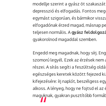
modellje szerint a gyász öt szakaszá
depresszió és elfogadás. Fontos meg
egymást szigorúan, és bármikor vissz
elfogadónak érzed magad, másnap ped
teljesen normális. A
gyász feldolgozá
gyakorolnod magaddal szemben.
Engedd meg magadnak, hogy sírj. En
szomorú legyél. Ezek az érzések nem 
részei. A sírás segíti a feszültség ol
egészséges keretek között fejezed ki
kifejezésére: írj naplót, beszélgess e
alkoss. A lényeg, hogy ne fojtsd el az
maguknak, gyakran pusztítóbb formá