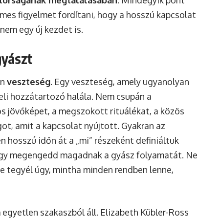
átorságának megtalálásában
. Mindegyik pont
mes figyelmet fordítani, hogy a hosszú kapcsolat
nem egy új kezdet is.
yászt
en
veszteség
. Egy veszteség, amely ugyanolyan
eli hozzátartozó halála. Nem csupán a
s jövőképet, a megszokott rituálékat, a közös
ot, amit a kapcsolat nyújtott. Gyakran az
en hosszú időn át a „mi” részeként definiáltuk
ogy megengedd magadnak a gyász folyamatát. Ne
ne tegyél úgy, mintha minden rendben lenne,
 egyetlen szakaszból áll. Elizabeth Kübler-Ross