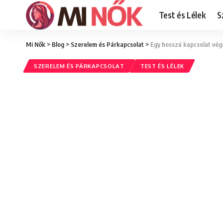
Test és Lélek
S
Mi Nők
>
Blog
>
Szerelem és Párkapcsolat
>
Egy hosszú kapcsolat vége
SZERELEM ÉS PÁRKAPCSOLAT
TEST ÉS LÉLEK