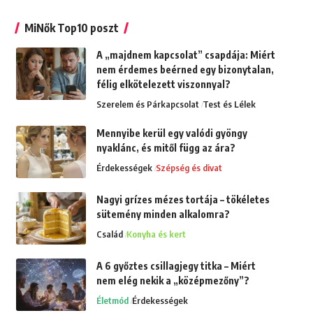
MiNők Top10 poszt
A „majdnem kapcsolat” csapdája: Miért
nem érdemes beérned egy bizonytalan,
félig elkötelezett viszonnyal?
Szerelem és Párkapcsolat
Test és Lélek
Mennyibe kerül egy valódi gyöngy
nyaklánc, és mitől függ az ára?
Érdekességek
Szépség és divat
Nagyi grízes mézes tortája – tökéletes
sütemény minden alkalomra?
Család
Konyha és kert
A 6 győztes csillagjegy titka – Miért
nem elég nekik a „középmezőny”?
Életmód
Érdekességek