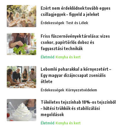
Ezért nem érdeklődnek tovább egyes
csillagjegyek – figyeld a jeleket
Érdekességek
Test és Lélek
Friss fűszernövények tárolása: vizes
csokor, papírtörlős doboz és
fagyasztási technikák
Életmód
Konyha és kert
Lebomló poharakkal a környezetért –
Egy magyar dizájncsapat zseniális
ötlete
Érdekességek
Környezetvédelem
Tökéletes tejszínhab 18%-os tejszínből
– hűtési trükkök és stabilizálási
megoldások
Életmód
Konyha és kert