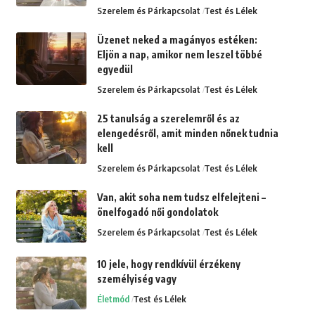
Szerelem és Párkapcsolat
Test és Lélek
Üzenet neked a magányos estéken:
Eljön a nap, amikor nem leszel többé
egyedül
Szerelem és Párkapcsolat
Test és Lélek
25 tanulság a szerelemről és az
elengedésről, amit minden nőnek tudnia
kell
Szerelem és Párkapcsolat
Test és Lélek
Van, akit soha nem tudsz elfelejteni –
önelfogadó női gondolatok
Szerelem és Párkapcsolat
Test és Lélek
10 jele, hogy rendkívül érzékeny
személyiség vagy
Életmód
Test és Lélek