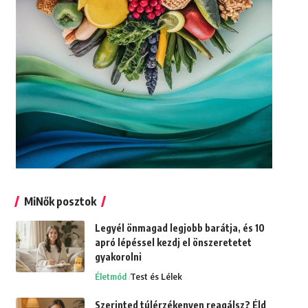
MiNők posztok
Legyél önmagad legjobb barátja, és 10
apró lépéssel kezdj el önszeretetet
gyakorolni
Életmód
Test és Lélek
Szerinted túlérzékenyen reagálsz? Éld