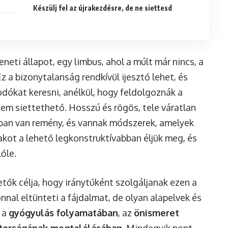
Készülj fel az újrakezdésre, de ne siettesd
neti állapot, egy limbus, ahol a múlt már nincs, a
z a bizonytalanság rendkívül ijesztő lehet, és
dókat keresni, anélkül, hogy feldolgoznák a
em siettethető. Hosszú és rögös, tele váratlan
nban van remény, és vannak módszerek, amelyek
akot a lehető legkonstruktívabban éljük meg, és
őle.
ők célja, hogy iránytűként szolgáljanak ezen a
nal eltünteti a fájdalmat, de olyan alapelvek és
 a
gyógyulás folyamatában
, az
önismeret