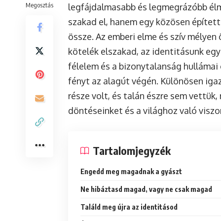
Megosztás
legfájdalmasabb és legmegrázóbb élm
szakad el, hanem egy közösen épített 
össze. Az emberi elme és szív mélyen 
kötelék elszakad, az identitásunk egy r
félelem és a bizonytalanság hullámai 
fényt az alagút végén. Különösen iga
része volt, és talán észre sem vettü
döntéseinket és a világhoz való visz
Tartalomjegyzék
Engedd meg magadnak a gyászt
Ne hibáztasd magad, vagy ne csak magad
Találd meg újra az identitásod