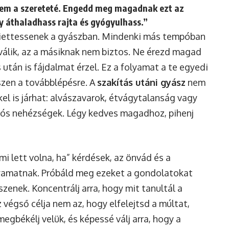
nem a szereteté. Engedd meg magadnak ezt az
y áthaladhass rajta és gyógyulhass.”
siettessenek a gyászban. Mindenki más tempóban
válik, az a másiknak nem biztos. Ne érezd magad
után is fájdalmat érzel. Ez a folyamat a te egyedi
észen a továbblépésre. A
szakítás utáni gyász
nem
kel is járhat: alvászavarok, étvágytalanság vagy
ciós nehézségek. Légy kedves magadhoz, pihenj
i lett volna, ha” kérdések, az önvád és a
lyamatnak. Próbáld meg ezeket a gondolatokat
zenek. Koncentrálj arra, hogy mit tanultál a
 végső célja nem az, hogy elfelejtsd a múltat,
gbékélj velük, és képessé válj arra, hogy a