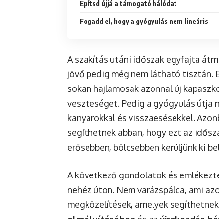
Építsd újjá a támogató hálódat
Fogadd el, hogy a gyógyulás nem lineáris
A szakítás utáni időszak egyfajta átme
jövő pedig még nem látható tisztán. E
sokan hajlamosak azonnal új kapaszko
veszteséget. Pedig a gyógyulás útja n
kanyarokkal és visszaesésekkel. Azo
segíthetnek abban, hogy ezt az idősz
erősebben, bölcsebben kerüljünk ki bel
A következő gondolatok és emlékeztet
nehéz úton. Nem varázspálca, ami azon
megközelítések, amelyek segíthetnek