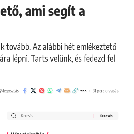
ető, ami segít a
nk tovább. Az alábbi hét emlékeztető
ra lépni. Tarts velünk, és fedezd fel
31 perc olvasás
Megosztás
Search
for: