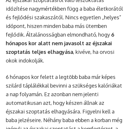
időzítése nagymértékben függ a baba életkorától
és fejlődési szakaszától. Nincs egyetlen „helyes”
időpont, hiszen minden baba más ütemben
fejlődik. Általánosságban elmondható, hogy
6
hónapos kor alatt nem javasolt az éjszakai
szoptatás teljes elhagyása
, kivéve, ha orvosi
okok indokolják.
6 hónapos kor felett a legtöbb baba már képes
szilárd táplálékkal bevinni a szükséges kalóriákat
a nap folyamán. Ez azonban nem jelenti
automatikusan azt, hogy készen állnak az
éjszakai szoptatás elhagyására. Figyelni kell a
baba jelzéseire. Néhány baba ebben a korban még
igényli az éjszakai szoptatást a komfortérzet, a