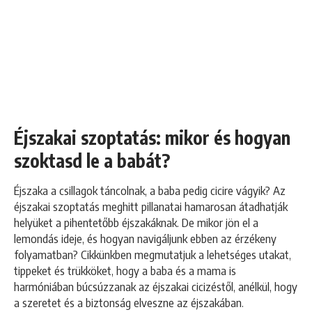
Éjszakai szoptatás: mikor és hogyan
szoktasd le a babát?
Éjszaka a csillagok táncolnak, a baba pedig cicire vágyik? Az
éjszakai szoptatás meghitt pillanatai hamarosan átadhatják
helyüket a pihentetőbb éjszakáknak. De mikor jön el a
lemondás ideje, és hogyan navigáljunk ebben az érzékeny
folyamatban? Cikkünkben megmutatjuk a lehetséges utakat,
tippeket és trükköket, hogy a baba és a mama is
harmóniában búcsúzzanak az éjszakai cicizéstől, anélkül, hogy
a szeretet és a biztonság elveszne az éjszakában.