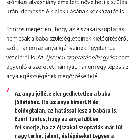
krónikus alváshiány emellett növelheti a szülés
utáni depresszió kialakulásának kockázatát is.
Fontos megérteni, hogy az éjszakai szoptatás
nem csak a baba szükségleteinek kielégítéséről
szól, hanem az anya igényeinek figyelembe
vételéről is. Az
éjszakai szoptatás elhagyása
nem
egyenlő a szeretethiánnyal, hanem egy lépés az
anya egészségének megőrzése felé.
Az anya jólléte elengedhetetlen a baba
jóllétéhez. Ha az anya kimerült és
boldogtalan, az hatással lesz a babára is.
Ezért fontos, hogy az anya időben
felismerje, ha az éjszakai szoptatás már túl
nagy terhet jelent, és lépéseket tegyen a