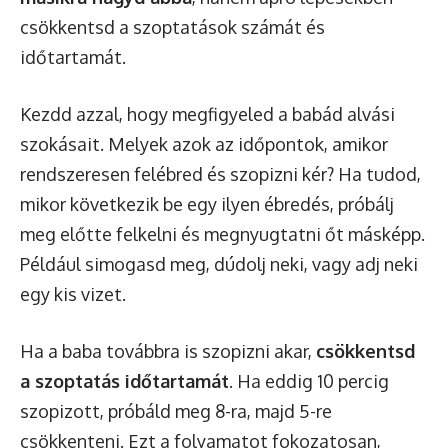
csökkentsd a szoptatások számát és
időtartamát.
Kezdd azzal, hogy megfigyeled a babád alvási
szokásait. Melyek azok az időpontok, amikor
rendszeresen felébred és szopizni kér? Ha tudod,
mikor következik be egy ilyen ébredés, próbálj
meg előtte felkelni és megnyugtatni őt másképp.
Például simogasd meg, dúdolj neki, vagy adj neki
egy kis vizet.
Ha a baba továbbra is szopizni akar,
csökkentsd
a szoptatás időtartamát
. Ha eddig 10 percig
szopizott, próbáld meg 8-ra, majd 5-re
csökkenteni. Ezt a folyamatot fokozatosan,