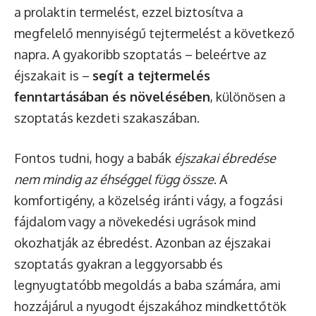
a prolaktin termelést, ezzel biztosítva a
megfelelő mennyiségű tejtermelést a következő
napra. A gyakoribb szoptatás – beleértve az
éjszakait is –
segít a tejtermelés
fenntartásában és növelésében
, különösen a
szoptatás kezdeti szakaszában.
Fontos tudni, hogy a babák
éjszakai ébredése
nem mindig az éhséggel függ össze
. A
komfortigény, a közelség iránti vágy, a fogzási
fájdalom vagy a növekedési ugrások mind
okozhatják az ébredést. Azonban az éjszakai
szoptatás gyakran a leggyorsabb és
legnyugtatóbb megoldás a baba számára, ami
hozzájárul a nyugodt éjszakához mindkettőtök