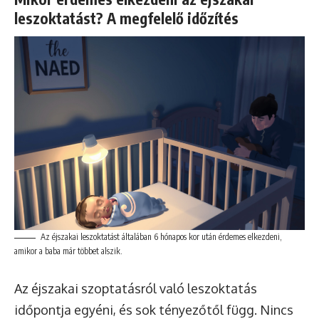
leszoktatást? A megfelelő időzítés
Az éjszakai leszoktatást általában 6 hónapos kor után érdemes elkezdeni,
amikor a baba már többet alszik.
Az éjszakai szoptatásról való leszoktatás
időpontja egyéni, és sok tényezőtől függ. Nincs