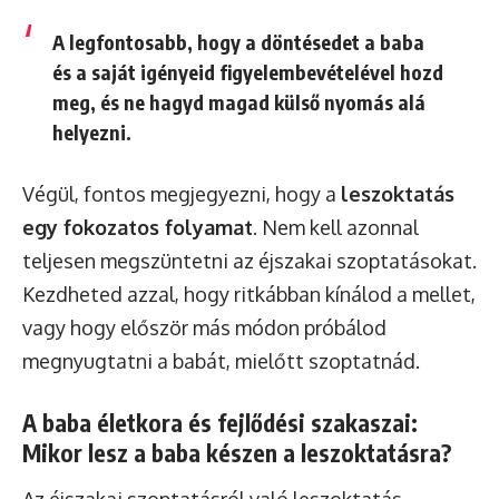
A legfontosabb, hogy a döntésedet a baba
és a saját igényeid figyelembevételével hozd
meg, és ne hagyd magad külső nyomás alá
helyezni.
Végül, fontos megjegyezni, hogy a
leszoktatás
egy fokozatos folyamat
. Nem kell azonnal
teljesen megszüntetni az éjszakai szoptatásokat.
Kezdheted azzal, hogy ritkábban kínálod a mellet,
vagy hogy először más módon próbálod
megnyugtatni a babát, mielőtt szoptatnád.
A baba életkora és fejlődési szakaszai:
Mikor lesz a baba készen a leszoktatásra?
Az éjszakai szoptatásról való leszoktatás