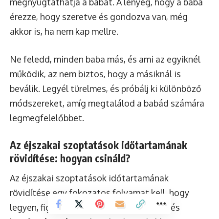
megnyugtathatja a babát. A lényeg, hogy a baba
érezze, hogy szeretve és gondozva van, még
akkor is, ha nem kap mellre.
Ne feledd, minden baba más, és ami az egyiknél
működik, az nem biztos, hogy a másiknál is
beválik. Legyél türelmes, és próbálj ki különböző
módszereket, amíg megtalálod a babád számára
legmegfelelőbbet.
Az éjszakai szoptatások időtartamának
rövidítése: hogyan csináld?
Az éjszakai szoptatások időtartamának
rövidítése egy fokozatos folyamat kell, hogy
legyen, figyelembe véve a baba igényeit és