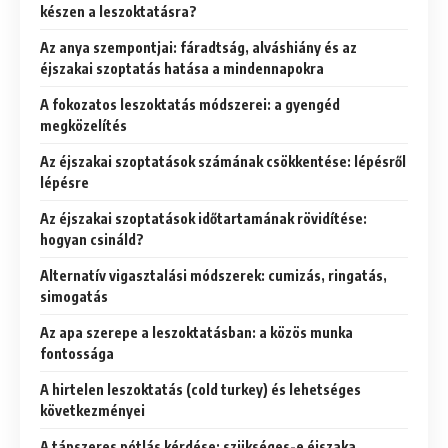
készen a leszoktatásra?
Az anya szempontjai: fáradtság, alváshiány és az
éjszakai szoptatás hatása a mindennapokra
A fokozatos leszoktatás módszerei: a gyengéd
megközelítés
Az éjszakai szoptatások számának csökkentése: lépésről
lépésre
Az éjszakai szoptatások időtartamának rövidítése:
hogyan csináld?
Alternatív vigasztalási módszerek: cumizás, ringatás,
simogatás
Az apa szerepe a leszoktatásban: a közös munka
fontossága
A hirtelen leszoktatás (cold turkey) és lehetséges
következményei
A tápszeres pótlás kérdése: szükséges-e éjszaka