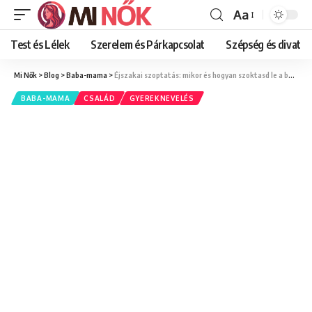
Aa
Font
Resizer
Test és Lélek
Szerelem és Párkapcsolat
Szépség és divat
Mi Nők
>
Blog
>
Baba-mama
>
Éjszakai szoptatás: mikor és hogyan szoktasd le a babát?
BABA-MAMA
CSALÁD
GYEREKNEVELÉS