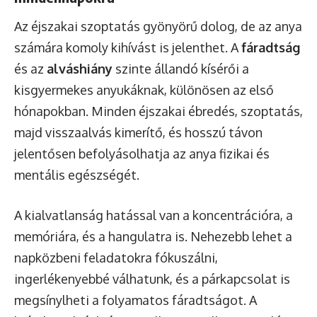
Az éjszakai szoptatás gyönyörű dolog, de az anya
számára komoly kihívást is jelenthet. A
fáradtság
és az
alváshiány
szinte állandó kísérői a
kisgyermekes anyukáknak, különösen az első
hónapokban. Minden éjszakai ébredés, szoptatás,
majd visszaalvás kimerítő, és hosszú távon
jelentősen befolyásolhatja az anya fizikai és
mentális egészségét.
A kialvatlanság hatással van a koncentrációra, a
memóriára, és a hangulatra is. Nehezebb lehet a
napközbeni feladatokra fókuszálni,
ingerlékenyebbé válhatunk, és a párkapcsolat is
megsínylheti a folyamatos fáradtságot. A