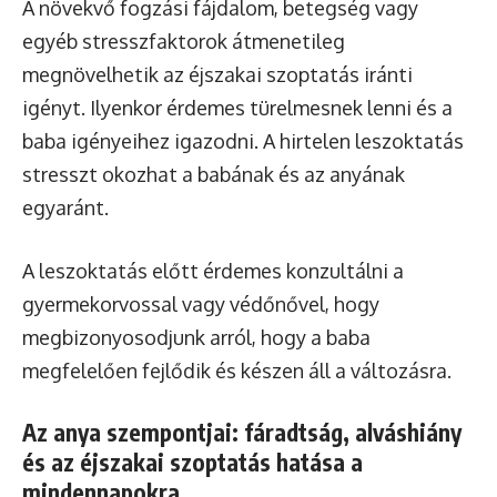
A növekvő fogzási fájdalom, betegség vagy
egyéb stresszfaktorok átmenetileg
megnövelhetik az éjszakai szoptatás iránti
igényt. Ilyenkor érdemes türelmesnek lenni és a
baba igényeihez igazodni. A hirtelen leszoktatás
stresszt okozhat a babának és az anyának
egyaránt.
A leszoktatás előtt érdemes konzultálni a
gyermekorvossal vagy védőnővel, hogy
megbizonyosodjunk arról, hogy a baba
megfelelően fejlődik és készen áll a változásra.
Az anya szempontjai: fáradtság, alváshiány
és az éjszakai szoptatás hatása a
mindennapokra