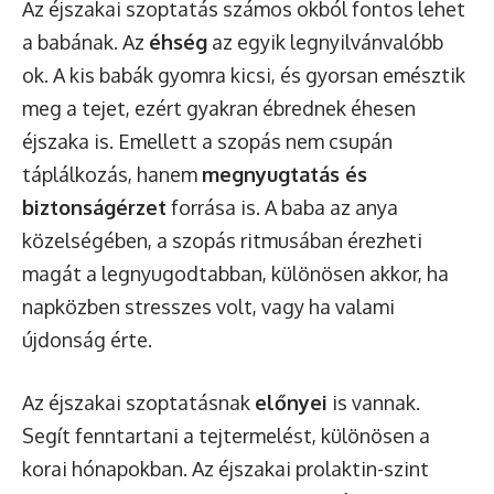
Az éjszakai szoptatás számos okból fontos lehet
a babának. Az
éhség
az egyik legnyilvánvalóbb
ok. A kis babák gyomra kicsi, és gyorsan emésztik
meg a tejet, ezért gyakran ébrednek éhesen
éjszaka is. Emellett a szopás nem csupán
táplálkozás, hanem
megnyugtatás és
biztonságérzet
forrása is. A baba az anya
közelségében, a szopás ritmusában érezheti
magát a legnyugodtabban, különösen akkor, ha
napközben stresszes volt, vagy ha valami
újdonság érte.
Az éjszakai szoptatásnak
előnyei
is vannak.
Segít fenntartani a tejtermelést, különösen a
korai hónapokban. Az éjszakai prolaktin-szint