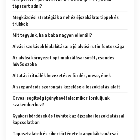
tápszert adni?
Megküzdési stratégiák a nehéz éjszakákra: tippek és
trükkök
Mit tegyünk, ha a baba nagyon ellenáll?
Alvási szokások kialakítása: a jó alvási rutin fontossága
Az alvási környezet optimalizálása: sötét, csendes,
hűvös szoba
Altatási rituálék bevezetése: fürdés, mese, ének
A szeparációs szorongás kezelése a leszoktatás alatt
Orvosi segítség igénybevétele: mikor forduljunk
szakemberhez?
Gyakori kérdések és tévhitek az éjszakai leszoktatással
kapcsolatban
Tapasztalatok és sikertörténetek: anyukák tanácsai