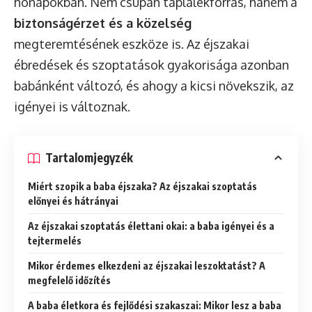
hónapokban. Nem csupán táplálékforrás, hanem a
biztonságérzet és a közelség
megteremtésének eszköze is. Az éjszakai
ébredések és szoptatások gyakorisága azonban
babánként változó, és ahogy a kicsi növekszik, az
igényei is változnak.
Tartalomjegyzék
Miért szopik a baba éjszaka? Az éjszakai szoptatás
előnyei és hátrányai
Az éjszakai szoptatás élettani okai: a baba igényei és a
tejtermelés
Mikor érdemes elkezdeni az éjszakai leszoktatást? A
megfelelő időzítés
A baba életkora és fejlődési szakaszai: Mikor lesz a baba