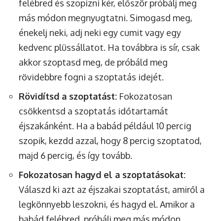
felébred és szopizni kér, először próbálj meg
más módon megnyugtatni. Simogasd meg,
énekelj neki, adj neki egy cumit vagy egy
kedvenc plüssállatot. Ha továbbra is sír, csak
akkor szoptasd meg, de próbáld meg
rövidebbre fogni a szoptatás idejét.
Rövidítsd a szoptatást:
Fokozatosan
csökkentsd a szoptatás időtartamát
éjszakánként. Ha a babád például 10 percig
szopik, kezdd azzal, hogy 8 percig szoptatod,
majd 6 percig, és így tovább.
Fokozatosan hagyd el a szoptatásokat:
Válaszd ki azt az éjszakai szoptatást, amiről a
legkönnyebb leszokni, és hagyd el. Amikor a
babád felébred, próbálj meg más módon