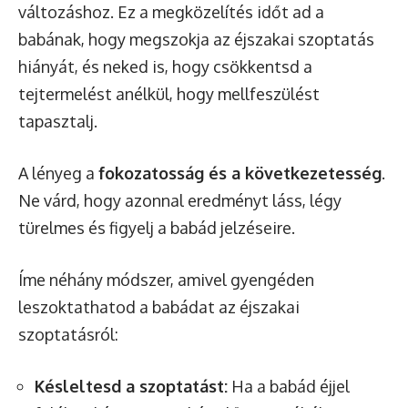
változáshoz. Ez a megközelítés időt ad a
babának, hogy megszokja az éjszakai szoptatás
hiányát, és neked is, hogy csökkentsd a
tejtermelést anélkül, hogy mellfeszülést
tapasztalj.
A lényeg a
fokozatosság és a következetesség
.
Ne várd, hogy azonnal eredményt láss, légy
türelmes és figyelj a babád jelzéseire.
Íme néhány módszer, amivel gyengéden
leszoktathatod a babádat az éjszakai
szoptatásról:
Késleltesd a szoptatást:
Ha a babád éjjel