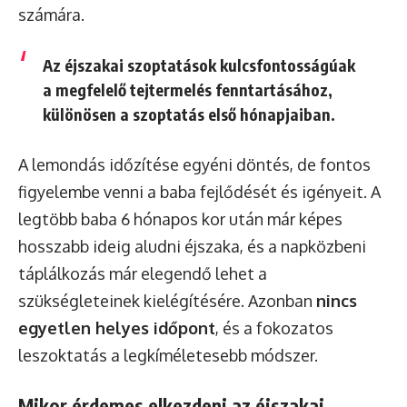
számára.
Az éjszakai szoptatások kulcsfontosságúak
a megfelelő tejtermelés fenntartásához,
különösen a szoptatás első hónapjaiban.
A lemondás időzítése egyéni döntés, de fontos
figyelembe venni a baba fejlődését és igényeit. A
legtöbb baba 6 hónapos kor után már képes
hosszabb ideig aludni éjszaka, és a napközbeni
táplálkozás már elegendő lehet a
szükségleteinek kielégítésére. Azonban
nincs
egyetlen helyes időpont
, és a fokozatos
leszoktatás a legkíméletesebb módszer.
Mikor érdemes elkezdeni az éjszakai