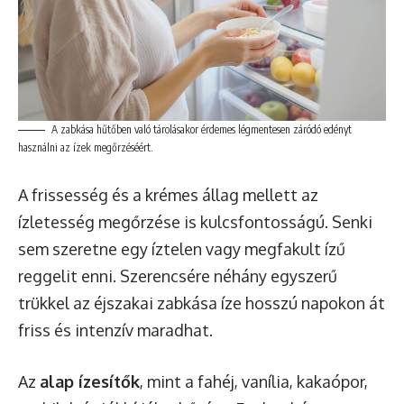
A zabkása hűtőben való tárolásakor érdemes légmentesen záródó edényt
használni az ízek megőrzéséért.
A frissesség és a krémes állag mellett az
ízletesség megőrzése is kulcsfontosságú. Senki
sem szeretne egy íztelen vagy megfakult ízű
reggelit enni. Szerencsére néhány egyszerű
trükkel az éjszakai zabkása íze hosszú napokon át
friss és intenzív maradhat.
Az
alap ízesítők
, mint a fahéj, vanília, kakaópor,