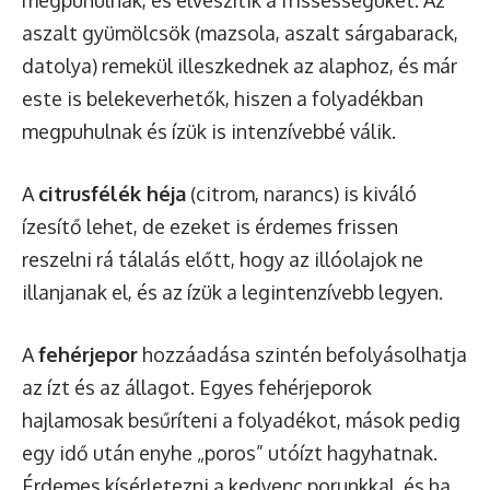
aszalt gyümölcsök (mazsola, aszalt sárgabarack,
datolya) remekül illeszkednek az alaphoz, és már
este is belekeverhetők, hiszen a folyadékban
megpuhulnak és ízük is intenzívebbé válik.
A
citrusfélék héja
(citrom, narancs) is kiváló
ízesítő lehet, de ezeket is érdemes frissen
reszelni rá tálalás előtt, hogy az illóolajok ne
illanjanak el, és az ízük a legintenzívebb legyen.
A
fehérjepor
hozzáadása szintén befolyásolhatja
az ízt és az állagot. Egyes fehérjeporok
hajlamosak besűríteni a folyadékot, mások pedig
egy idő után enyhe „poros” utóízt hagyhatnak.
Érdemes kísérletezni a kedvenc porunkkal, és ha