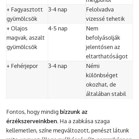
+ Fagyasztott
3-4 nap
Felolvadva
gyümölcsök
vizessé tehetik
+ Olajos
4-5 nap
Nem
magvak, aszalt
befolyásolják
gyümölcsök
jelentősen az
eltarthatóságot
+ Fehérjepor
3-4 nap
Némi
különbséget
okozhat, de
általában stabil
Fontos, hogy mindig
bízzunk az
érzékszerveinkben
. Ha a zabkása szaga
kellemetlen, színe megváltozott, penészt látunk