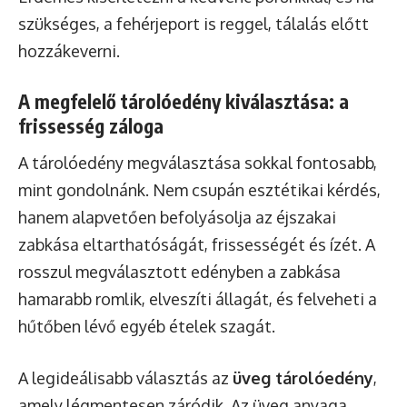
szükséges, a fehérjeport is reggel, tálalás előtt
hozzákeverni.
A megfelelő tárolóedény kiválasztása: a
frissesség záloga
A tárolóedény megválasztása sokkal fontosabb,
mint gondolnánk. Nem csupán esztétikai kérdés,
hanem alapvetően befolyásolja az éjszakai
zabkása eltarthatóságát, frissességét és ízét. A
rosszul megválasztott edényben a zabkása
hamarabb romlik, elveszíti állagát, és felveheti a
hűtőben lévő egyéb ételek szagát.
A legideálisabb választás az
üveg tárolóedény
,
amely légmentesen záródik. Az üveg anyaga