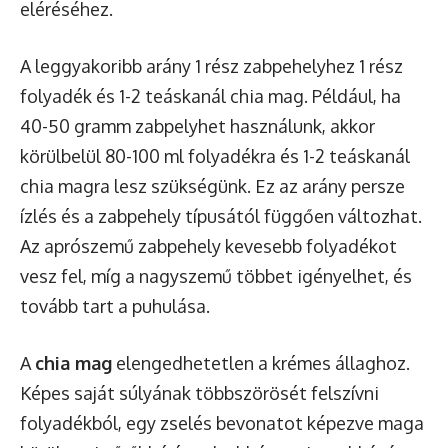
eléréséhez.
A leggyakoribb arány 1 rész zabpehelyhez 1 rész
folyadék és 1-2 teáskanál chia mag. Például, ha
40-50 gramm zabpelyhet használunk, akkor
körülbelül 80-100 ml folyadékra és 1-2 teáskanál
chia magra lesz szükségünk. Ez az arány persze
ízlés és a zabpehely típusától függően változhat.
Az aprószemű zabpehely kevesebb folyadékot
vesz fel, míg a nagyszemű többet igényelhet, és
tovább tart a puhulása.
A
chia mag
elengedhetetlen a krémes állaghoz.
Képes saját súlyának többszörösét felszívni
folyadékból, egy zselés bevonatot képezve maga