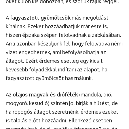
őket külön kis dobozban, és szórjuk rájuk reggel.
A
fagyasztott gyümölcsök
más megoldást
kínálnak. Ezeket hozzáadhatjuk már este is,
hiszen éjszaka szépen felolvadnak a zabkásában.
Arra azonban készüljünk fel, hogy felolvadva némi
vizet engedhetnek, ami befolyásolhatja az
állagot. Ezért érdemes esetleg egy kicsit
kevesebb folyadékkal indítani az alapot, ha
fagyasztott gyümölcsöt használunk.
Az
olajos magvak és diófélék
(mandula, dió,
mogyoró, kesudió) szintén jól bírják a hűtést, de
ha ropogós állagot szeretnénk, érdemes ezeket
is tálalás előtt hozzáadni. Ellenkező esetben
megpuhulnak, és elveszítik a frissességüket. Az