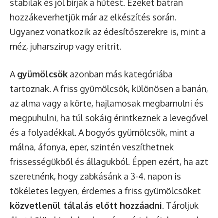
stabilak és jól bírják a hűtést. Ezeket bátran
hozzákeverhetjük már az elkészítés során.
Ugyanez vonatkozik az édesítőszerekre is, mint a
méz, juharszirup vagy eritrit.
A
gyümölcsök
azonban más kategóriába
tartoznak. A friss gyümölcsök, különösen a banán,
az alma vagy a körte, hajlamosak megbarnulni és
megpuhulni, ha túl sokáig érintkeznek a levegővel
és a folyadékkal. A bogyós gyümölcsök, mint a
málna, áfonya, eper, szintén veszíthetnek
frissességükből és állagukból. Éppen ezért, ha azt
szeretnénk, hogy zabkásánk a 3-4. napon is
tökéletes legyen, érdemes a friss gyümölcsöket
közvetlenül tálalás előtt hozzáadni
. Tároljuk