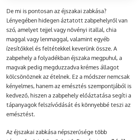
De mi is pontosan az éjszakai zabkása?
Lényegében hidegen áztatott zabpehelyről van
szó, amelyet tejjel vagy növényi itallal, chia
maggal vagy lenmaggal, valamint egyéb
ízesítőkkel és feltétekkel keverünk össze. A
zabpehely a folyadékban éjszaka megpuhul, a
magvak pedig megduzzadva krémes állagot
kölcsönöznek az ételnek. Ez a módszer nemcsak
kényelmes, hanem az emésztés szempontjából is
kedvező, hiszen a zabpehely előáztatása segíti a
tápanyagok felszívódását és könnyebbé teszi az
emésztést.
Az éjszakai zabkása népszerűsége több