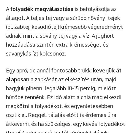
A
folyadék megválasztása
is befolyásolja az
állagot. A teljes tej vagy a sűrűbb növényi tejek
(pl. zabtej, kesudiótej) krémesebb végeredményt
adnak, mint a sovány tej vagy a víz. A joghurt
hozzáadása szintén extra krémességet és
savanykás ízt kölcsönöz.
Egy apró, de annál fontosabb trükk:
keverjük át
alaposan
a zabkását az elkészítés után, majd
hagyjuk pihenni legalább 10-15 percig, mielőtt
hűtőbe tennénk. Ez idő alatt a chia mag elkezdi
megkötni a folyadékot, és egyenletesebben
oszlik el. Reggel, tálalás előtt is érdemes újra
átkeverni, és ha szükséges, egy kevés folyadékot
(tej, víz) adni hozzá, ha túl sűrűnek találjuk.