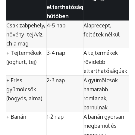
eltarthatóság
hűtőben
Csak zabpehely,
4-5 nap
Alaprecept,
növényi tej/víz,
feltétek nélkül
chia mag
+ Tejtermékek
3-4 nap
A tejtermékek
(joghurt, tej)
rövidebb
eltarthatóságúak
+ Friss
2-3 nap
A gyümölcsök
gyümölcsök
hamarabb
(bogyós, alma)
romlanak,
barnulnak
+ Banán
1-2 nap
A banán gyorsan
megbarnul és
megpuhul