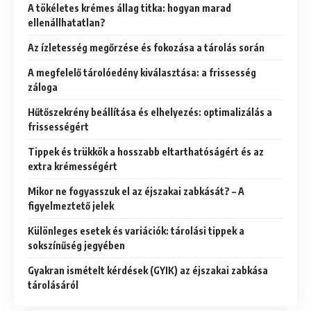
A tökéletes krémes állag titka: hogyan marad
ellenállhatatlan?
Az ízletesség megőrzése és fokozása a tárolás során
A megfelelő tárolóedény kiválasztása: a frissesség
záloga
Hűtőszekrény beállítása és elhelyezés: optimalizálás a
frissességért
Tippek és trükkök a hosszabb eltarthatóságért és az
extra krémességért
Mikor ne fogyasszuk el az éjszakai zabkását? – A
figyelmeztető jelek
Különleges esetek és variációk: tárolási tippek a
sokszínűség jegyében
Gyakran ismételt kérdések (GYIK) az éjszakai zabkása
tárolásáról