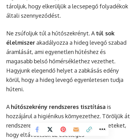
tároljuk, hogy elkerüljük a lecsepegő folyadékok
általi szennyeződést.
Ne zsúfoljuk túl a hűtőszekrényt. A
túl sok
élelmiszer
akadályozza a hideg levegő szabad
áramlását, ami egyenetlen hűtéshez és
magasabb belső hőmérséklethez vezethet.
Hagyjunk elegendő helyet a zabkásás edény
körül, hogy a hideg levegő egyenletesen tudja
hűteni.
A
hűtőszekrény rendszeres tisztítása
is
hozzájárul a higiénikus környezethez. Töröljük át
rendszeresen a polcokat és a belső felületeket,
hogy eltávolítsuk az esetleges