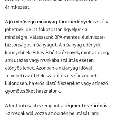
érintkezést.
A
jó minőségű műanyag tárolóedények
is szóba
jöhetnek, de itt fokozottan figyeljünk a
minőségre. Válasszunk BPA-mentes, élelmiszer-
biztonságos műanyagot. A műanyag edények
könnyebbek és kevésbé törékenyek, mint az üveg,
ami utazás vagy munkába szállítás esetén
előnyös lehet. Azonban a műanyag idővel
felveheti az ételek szagát és elszíneződhet,
különösen, ha erős illatú fűszereket vagy színező
gyümölcsöket használunk.
A legfontosabb szempont a
légmentes záródás
.
Ez megakadályozza az oxigén bejutását, ami