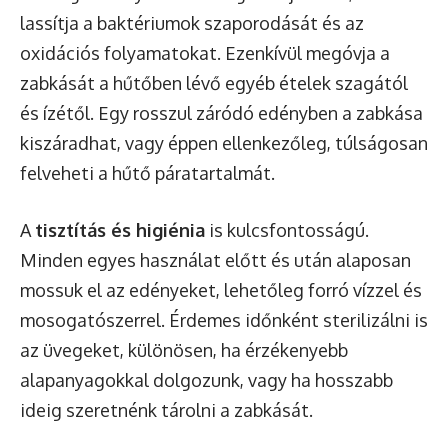
lassítja a baktériumok szaporodását és az
oxidációs folyamatokat. Ezenkívül megóvja a
zabkását a hűtőben lévő egyéb ételek szagától
és ízétől. Egy rosszul záródó edényben a zabkása
kiszáradhat, vagy éppen ellenkezőleg, túlságosan
felveheti a hűtő páratartalmát.
A
tisztítás és higiénia
is kulcsfontosságú.
Minden egyes használat előtt és után alaposan
mossuk el az edényeket, lehetőleg forró vízzel és
mosogatószerrel. Érdemes időnként sterilizálni is
az üvegeket, különösen, ha érzékenyebb
alapanyagokkal dolgozunk, vagy ha hosszabb
ideig szeretnénk tárolni a zabkását.