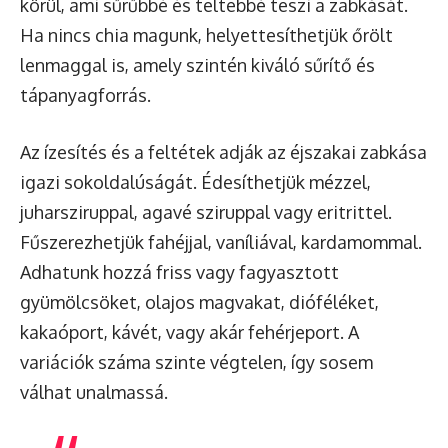
körül, ami sűrűbbé és teltebbé teszi a zabkását.
Ha nincs chia magunk, helyettesíthetjük őrölt
lenmaggal is, amely szintén kiváló sűrítő és
tápanyagforrás.
Az ízesítés és a feltétek adják az éjszakai zabkása
igazi sokoldalúságát. Édesíthetjük mézzel,
juharsziruppal, agavé sziruppal vagy eritrittel.
Fűszerezhetjük fahéjjal, vaníliával, kardamommal.
Adhatunk hozzá friss vagy fagyasztott
gyümölcsöket, olajos magvakat, dióféléket,
kakaóport, kávét, vagy akár fehérjeport. A
variációk száma szinte végtelen, így sosem
válhat unalmassá.