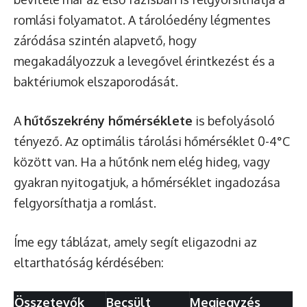
romlási folyamatot. A tárolóedény légmentes
záródása szintén alapvető, hogy
megakadályozzuk a levegővel érintkezést és a
baktériumok elszaporodását.
A
hűtőszekrény hőmérséklete
is befolyásoló
tényező. Az optimális tárolási hőmérséklet 0-4°C
között van. Ha a hűtőnk nem elég hideg, vagy
gyakran nyitogatjuk, a hőmérséklet ingadozása
felgyorsíthatja a romlást.
Íme egy táblázat, amely segít eligazodni az
eltarthatóság kérdésében:
Összetevők
Becsült
Megjegyzés