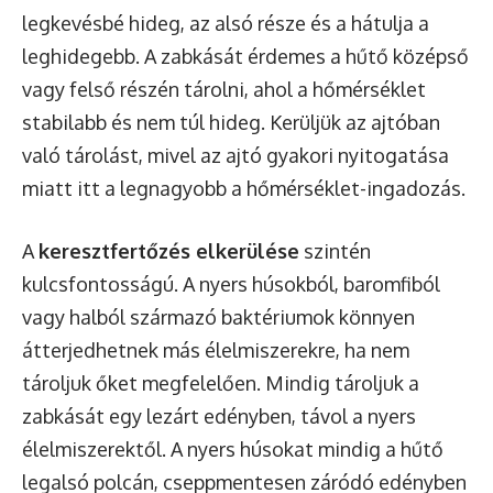
legkevésbé hideg, az alsó része és a hátulja a
leghidegebb. A zabkását érdemes a hűtő középső
vagy felső részén tárolni, ahol a hőmérséklet
stabilabb és nem túl hideg. Kerüljük az ajtóban
való tárolást, mivel az ajtó gyakori nyitogatása
miatt itt a legnagyobb a hőmérséklet-ingadozás.
A
keresztfertőzés elkerülése
szintén
kulcsfontosságú. A nyers húsokból, baromfiból
vagy halból származó baktériumok könnyen
átterjedhetnek más élelmiszerekre, ha nem
tároljuk őket megfelelően. Mindig tároljuk a
zabkását egy lezárt edényben, távol a nyers
élelmiszerektől. A nyers húsokat mindig a hűtő
legalsó polcán, cseppmentesen záródó edényben