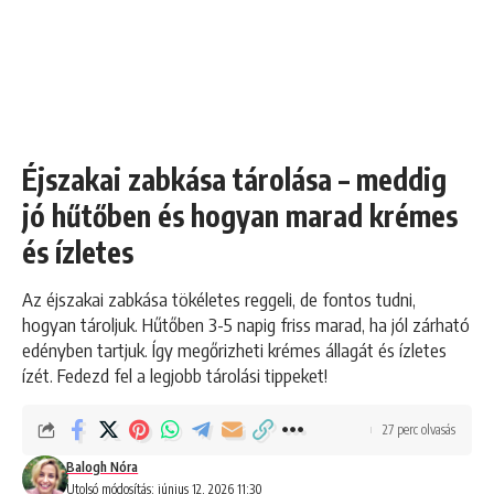
Éjszakai zabkása tárolása – meddig
jó hűtőben és hogyan marad krémes
és ízletes
Az éjszakai zabkása tökéletes reggeli, de fontos tudni,
hogyan tároljuk. Hűtőben 3-5 napig friss marad, ha jól zárható
edényben tartjuk. Így megőrizheti krémes állagát és ízletes
ízét. Fedezd fel a legjobb tárolási tippeket!
27 perc olvasás
Balogh Nóra
Utolsó módosítás: június 12, 2026 11:30