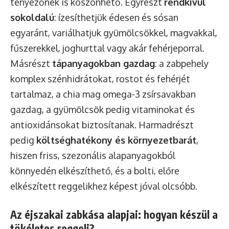
tényezőnek is köszönhető. Egyrészt
rendkívül
sokoldalú
: ízesíthetjük édesen és sósan
egyaránt, variálhatjuk gyümölcsökkel, magvakkal,
fűszerekkel, joghurttal vagy akár fehérjeporral.
Másrészt
tápanyagokban gazdag
: a zabpehely
komplex szénhidrátokat, rostot és fehérjét
tartalmaz, a chia mag omega-3 zsírsavakban
gazdag, a gyümölcsök pedig vitaminokat és
antioxidánsokat biztosítanak. Harmadrészt
pedig
költséghatékony és környezetbarát
,
hiszen friss, szezonális alapanyagokból
könnyedén elkészíthető, és a bolti, előre
elkészített reggelikhez képest jóval olcsóbb.
Az éjszakai zabkása alapjai: hogyan készül a
tökéletes reggeli?