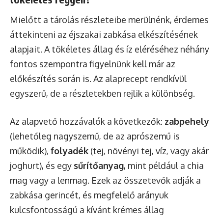
Mielőtt a tárolás részleteibe merülnénk, érdemes
áttekinteni az éjszakai zabkása elkészítésének
alapjait. A tökéletes állag és íz eléréséhez néhány
fontos szempontra figyelnünk kell már az
előkészítés során is. Az alaprecept rendkívül
egyszerű, de a részletekben rejlik a különbség.
Az alapvető hozzávalók a következők:
zabpehely
(lehetőleg nagyszemű, de az aprószemű is
működik),
folyadék
(tej, növényi tej, víz, vagy akár
joghurt), és egy
sűrítőanyag
, mint például a chia
mag vagy a lenmag. Ezek az összetevők adják a
zabkása gerincét, és megfelelő arányuk
kulcsfontosságú a kívánt krémes állag