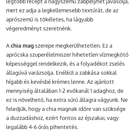
legtöbb recept a nagyszemű zabpelyhet javasolja,
mert ez adja a legkellemesebb textúrát, de az
aprószemű is tökéletes, ha lágyabb
végeredményt szeretnénk.
A
chia mag
szerepe megkerülhetetlen. Ez a
aprócska szuperélelmiszer hihetetlen vízmegkötő
képességgel rendelkezik, és a folyadékot zselés
állagúvá varázsolja. Enélkül a zabkása sokkal
hígabb és kevésbé krémes lenne. Az ajánlott
mennyiség általában 1-2 evőkanál 1 adaghoz, de
ez is növelhető, ha extra sűrű állagra vágyunk. Ne
feledjük, hogy a chia magnak időre van szüksége
a duzzadáshoz, ezért fontos az éjszakai, vagy
legalább 4-6 órás pihentetés.