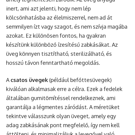
inert, ami azt jelenti, hogy nem lép
kölcsönhatásba az élelmiszerrel, nem ad át
semmilyen ízt vagy szagot, és nem szívja magába
azokat. Ez különösen fontos, ha gyakran
készítünk különböző ízesítésű zabkásákat. Az
üveg könnyen tisztítható, sterilizálható, és
hosszú távon fenntartható megoldás.
A
csatos üvegek
(például befőttesüvegek)
kiválóan alkalmasak erre a célra. Ezek a fedelek
általában gumitömítéssel rendelkeznek, ami
garantálja a légmentes záródást. A méretüket
tekintve válasszunk olyan üveget, amely egy
adag zabkásának pont megfelelő, így nem kell
áttölteni, és minimalizáljuk a levegővel való