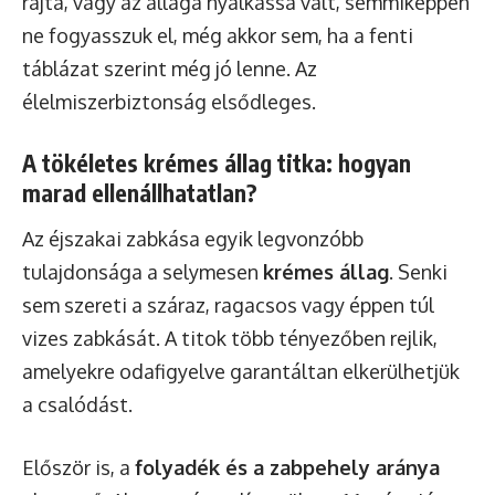
rajta, vagy az állaga nyálkássá vált, semmiképpen
ne fogyasszuk el, még akkor sem, ha a fenti
táblázat szerint még jó lenne. Az
élelmiszerbiztonság elsődleges.
A tökéletes krémes állag titka: hogyan
marad ellenállhatatlan?
Az éjszakai zabkása egyik legvonzóbb
tulajdonsága a selymesen
krémes állag
. Senki
sem szereti a száraz, ragacsos vagy éppen túl
vizes zabkását. A titok több tényezőben rejlik,
amelyekre odafigyelve garantáltan elkerülhetjük
a csalódást.
Először is, a
folyadék és a zabpehely aránya