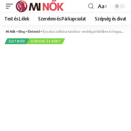
Aa
Font
Resizer
Test és Lélek
Szerelem és Párkapcsolat
Szépség és divat
Mi Nők
>
Blog
>
Életmód
>
Éjszakai zabkása tárolása – meddig jó hűtőben és hogyan marad krémes és ízletes
ÉLETMÓD
KONYHA ÉS KERT