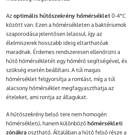
Az
optimális hűtőszekrény hőmérséklet
0-4°C
között van. Ezen a hőmérsékleten a baktériumok
szaporodása jelentősen lelassul, így az
élelmiszerek hosszabb ideig eltarthatóak
maradnak. Érdemes rendszeresen ellenőrizni a
hűtő hőmérsékletét egy hőmérő segítségével, és
szükség esetén beállítani. A túl magas
hőmérséklet felgyorsítja a romlást, míg a túl
alacsony hőmérséklet megfagyaszthatja az
ételeket, ami rontja az állagukat.
A hűtőszekrény belső tere nem homogén
hőmérsékletű, hanem különböző
hőmérsékleti
zónákra
osztható. Általában a hűtő felső része a