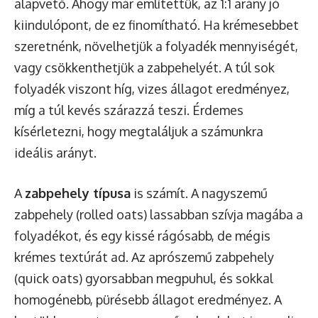
alapvető. Ahogy már említettük, az 1:1 arány jó
kiindulópont, de ez finomítható. Ha krémesebbet
szeretnénk, növelhetjük a folyadék mennyiségét,
vagy csökkenthetjük a zabpehelyét. A túl sok
folyadék viszont híg, vizes állagot eredményez,
míg a túl kevés szárazzá teszi. Érdemes
kísérletezni, hogy megtaláljuk a számunkra
ideális arányt.
A
zabpehely típusa
is számít. A nagyszemű
zabpehely (rolled oats) lassabban szívja magába a
folyadékot, és egy kissé rágósabb, de mégis
krémes textúrát ad. Az aprószemű zabpehely
(quick oats) gyorsabban megpuhul, és sokkal
homogénebb, pürésebb állagot eredményez. A