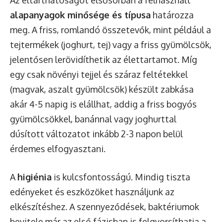
Az eltarthatóságot elsősorban a felhasznált
alapanyagok minősége és típusa
határozza
meg. A friss, romlandó összetevők, mint például a
tejtermékek (joghurt, tej) vagy a friss gyümölcsök,
jelentősen lerövidíthetik az élettartamot. Míg
egy csak növényi tejjel és száraz feltétekkel
(magvak, aszalt gyümölcsök) készült zabkása
akár 4-5 napig is elállhat, addig a friss bogyós
gyümölcsökkel, banánnal vagy joghurttal
dúsított változatot inkább 2-3 napon belül
érdemes elfogyasztani.
A
higiénia
is kulcsfontosságú. Mindig tiszta
edényeket és eszközöket használjunk az
elkészítéshez. A szennyeződések, baktériumok
bevitele már az első fázisban is felgyorsíthatja a