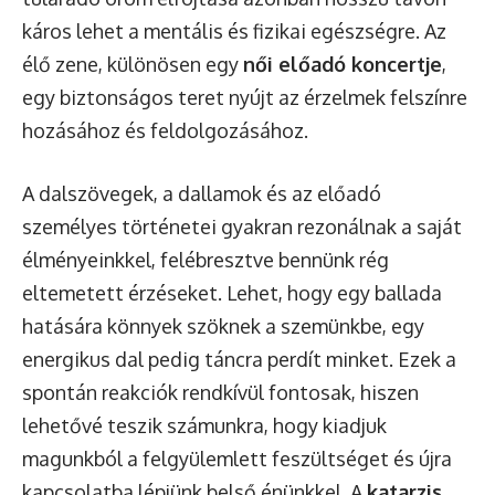
káros lehet a mentális és fizikai egészségre. Az
élő zene, különösen egy
női előadó koncertje
,
egy biztonságos teret nyújt az érzelmek felszínre
hozásához és feldolgozásához.
A dalszövegek, a dallamok és az előadó
személyes történetei gyakran rezonálnak a saját
élményeinkkel, felébresztve bennünk rég
eltemetett érzéseket. Lehet, hogy egy ballada
hatására könnyek szöknek a szemünkbe, egy
energikus dal pedig táncra perdít minket. Ezek a
spontán reakciók rendkívül fontosak, hiszen
lehetővé teszik számunkra, hogy kiadjuk
magunkból a felgyülemlett feszültséget és újra
kapcsolatba lépjünk belső énünkkel. A
katarzis