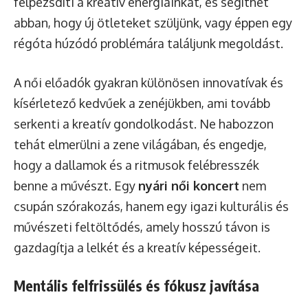
felpezsdíti a kreatív energiáinkat, és segíthet
abban, hogy új ötleteket szüljünk, vagy éppen egy
régóta húzódó problémára találjunk megoldást.
A női előadók gyakran különösen innovatívak és
kísérletező kedvűek a zenéjükben, ami tovább
serkenti a kreatív gondolkodást. Ne habozzon
tehát elmerülni a zene világában, és engedje,
hogy a dallamok és a ritmusok felébresszék
benne a művészt. Egy
nyári női koncert
nem
csupán szórakozás, hanem egy igazi kulturális és
művészeti feltöltődés, amely hosszú távon is
gazdagítja a lelkét és a kreatív képességeit.
Mentális felfrissülés és fókusz javítása