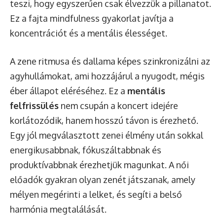
teszi, hogy egyszerűen csak élvezzük a pillanatot.
Ez a fajta mindfulness gyakorlat javítja a
koncentrációt és a mentális élességet.
A zene ritmusa és dallama képes szinkronizálni az
agyhullámokat, ami hozzájárul a nyugodt, mégis
éber állapot eléréséhez. Ez a
mentális
felfrissülés
nem csupán a koncert idejére
korlátozódik, hanem hosszú távon is érezhető.
Egy jól megválasztott zenei élmény után sokkal
energikusabbnak, fókuszáltabbnak és
produktívabbnak érezhetjük magunkat. A női
előadók gyakran olyan zenét játszanak, amely
mélyen megérinti a lelket, és segíti a belső
harmónia megtalálását.