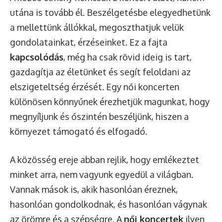
utána is tovább él. Beszélgetésbe elegyedhetünk
a mellettünk állókkal, megoszthatjuk velük
gondolatainkat, érzéseinket. Ez a fajta
kapcsolódás
, még ha csak rövid ideig is tart,
gazdagítja az életünket és segít feloldani az
elszigeteltség érzését. Egy női koncerten
különösen könnyűnek érezhetjük magunkat, hogy
megnyíljunk és őszintén beszéljünk, hiszen a
környezet támogató és elfogadó.
A közösség ereje abban rejlik, hogy emlékeztet
minket arra, nem vagyunk egyedül a világban.
Vannak mások is, akik hasonlóan éreznek,
hasonlóan gondolkodnak, és hasonlóan vágynak
az örömre és a szépségre. A
női koncertek
ilyen