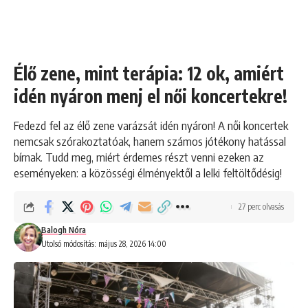
Élő zene, mint terápia: 12 ok, amiért
idén nyáron menj el női koncertekre!
Fedezd fel az élő zene varázsát idén nyáron! A női koncertek
nemcsak szórakoztatóak, hanem számos jótékony hatással
bírnak. Tudd meg, miért érdemes részt venni ezeken az
eseményeken: a közösségi élményektől a lelki feltöltődésig!
27 perc olvasás
Balogh Nóra
Utolsó módosítás: május 28, 2026 14:00