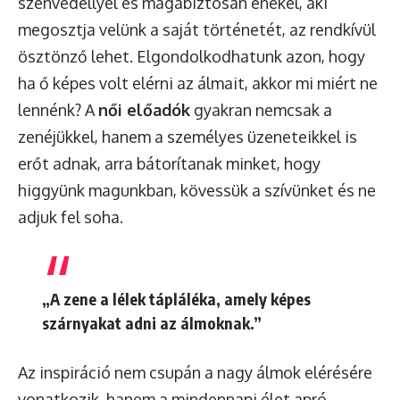
szenvedéllyel és magabiztosan énekel, aki
megosztja velünk a saját történetét, az rendkívül
ösztönző lehet. Elgondolkodhatunk azon, hogy
ha ő képes volt elérni az álmait, akkor mi miért ne
lennénk? A
női előadók
gyakran nemcsak a
zenéjükkel, hanem a személyes üzeneteikkel is
erőt adnak, arra bátorítanak minket, hogy
higgyünk magunkban, kövessük a szívünket és ne
adjuk fel soha.
„A zene a lélek tápláléka, amely képes
szárnyakat adni az álmoknak.”
Az inspiráció nem csupán a nagy álmok elérésére
vonatkozik, hanem a mindennapi élet apró