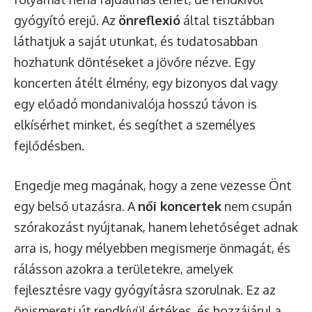
gyógyító erejű. Az
önreflexió
által tisztábban
láthatjuk a saját utunkat, és tudatosabban
hozhatunk döntéseket a jövőre nézve. Egy
koncerten átélt élmény, egy bizonyos dal vagy
egy előadó mondanivalója hosszú távon is
elkísérhet minket, és segíthet a személyes
fejlődésben.
Engedje meg magának, hogy a zene vezesse Önt
egy belső utazásra. A
női koncertek
nem csupán
szórakozást nyújtanak, hanem lehetőséget adnak
arra is, hogy mélyebben megismerje önmagát, és
rálásson azokra a területekre, amelyek
fejlesztésre vagy gyógyításra szorulnak. Ez az
önismereti út rendkívül értékes, és hozzájárul a