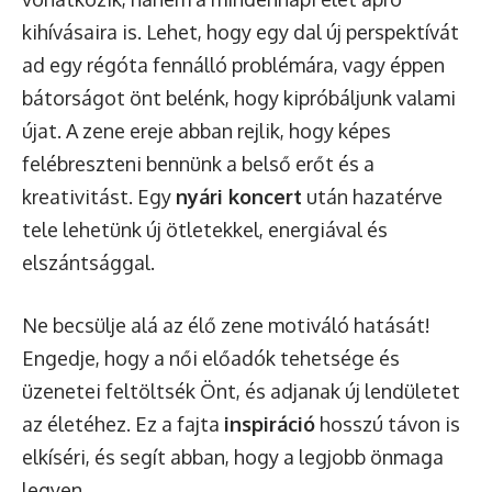
kihívásaira is. Lehet, hogy egy dal új perspektívát
ad egy régóta fennálló problémára, vagy éppen
bátorságot önt belénk, hogy kipróbáljunk valami
újat. A zene ereje abban rejlik, hogy képes
felébreszteni bennünk a belső erőt és a
kreativitást. Egy
nyári koncert
után hazatérve
tele lehetünk új ötletekkel, energiával és
elszántsággal.
Ne becsülje alá az élő zene motiváló hatását!
Engedje, hogy a női előadók tehetsége és
üzenetei feltöltsék Önt, és adjanak új lendületet
az életéhez. Ez a fajta
inspiráció
hosszú távon is
elkíséri, és segít abban, hogy a legjobb önmaga
legyen.