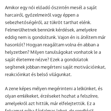
Amikor egy női előadó őszintén mesél a saját
harcairól, győzelmeiről vagy éppen a
sebezhetőségéről, az tükröt tarthat elénk.
Felmerülhetnek bennünk kérdések, amelyekre
eddig nem is gondoltunk. Vajon én is átéltem már
hasonlót? Hogyan reagáltam volna én abban a
helyzetben? Milyen tanulságokat vonhatok le a
saját életemre nézve? Ezek a gondolatok
segítenek jobban megérteni saját motivációinkat,
reakcióinkat és belső világunkat.
A zene képes mélyen megérinteni a lelkünket, és
olyan emlékeket, érzéseket hozhat a felszínre,
amelyekről azt hittük, már elfelejtettük. Ez a
folyamat néha fájdalmas lehet, de rendkívül