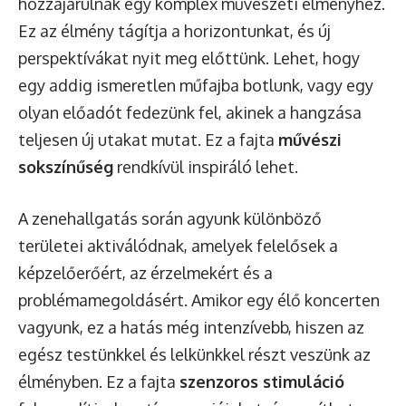
hozzájárulnak egy komplex művészeti élményhez.
Ez az élmény tágítja a horizontunkat, és új
perspektívákat nyit meg előttünk. Lehet, hogy
egy addig ismeretlen műfajba botlunk, vagy egy
olyan előadót fedezünk fel, akinek a hangzása
teljesen új utakat mutat. Ez a fajta
művészi
sokszínűség
rendkívül inspiráló lehet.
A zenehallgatás során agyunk különböző
területei aktiválódnak, amelyek felelősek a
képzelőerőért, az érzelmekért és a
problémamegoldásért. Amikor egy élő koncerten
vagyunk, ez a hatás még intenzívebb, hiszen az
egész testünkkel és lelkünkkel részt veszünk az
élményben. Ez a fajta
szenzoros stimuláció