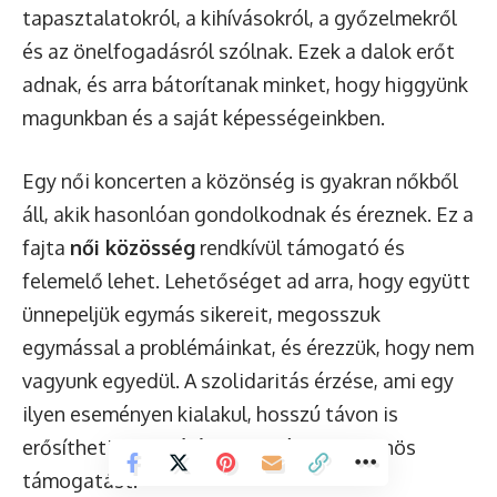
tapasztalatokról, a kihívásokról, a győzelmekről
és az önelfogadásról szólnak. Ezek a dalok erőt
adnak, és arra bátorítanak minket, hogy higgyünk
magunkban és a saját képességeinkben.
Egy női koncerten a közönség is gyakran nőkből
áll, akik hasonlóan gondolkodnak és éreznek. Ez a
fajta
női közösség
rendkívül támogató és
felemelő lehet. Lehetőséget ad arra, hogy együtt
ünnepeljük egymás sikereit, megosszuk
egymással a problémáinkat, és érezzük, hogy nem
vagyunk egyedül. A szolidaritás érzése, ami egy
ilyen eseményen kialakul, hosszú távon is
erősítheti a női hálózatokat és a kölcsönös
támogatást.