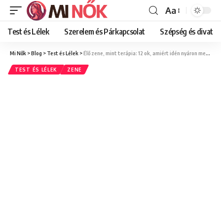
Aa
Font
Resizer
Test és Lélek
Szerelem és Párkapcsolat
Szépség és divat
Mi Nők
>
Blog
>
Test és Lélek
>
Élő zene, mint terápia: 12 ok, amiért idén nyáron menj el női koncertekre!
TEST ÉS LÉLEK
ZENE