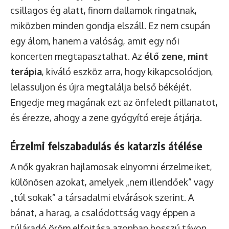
csillagos ég alatt, finom dallamok ringatnak,
miközben minden gondja elszáll. Ez nem csupán
egy álom, hanem a valóság, amit egy női
koncerten megtapasztalhat. Az
élő zene, mint
terápia
, kiváló eszköz arra, hogy kikapcsolódjon,
lelassuljon és újra megtalálja belső békéjét.
Engedje meg magának ezt az önfeledt pillanatot,
és érezze, ahogy a zene gyógyító ereje átjárja.
Érzelmi felszabadulás és katarzis átélése
A nők gyakran hajlamosak elnyomni érzelmeiket,
különösen azokat, amelyek „nem illendőek” vagy
„túl sokak” a társadalmi elvárások szerint. A
bánat, a harag, a csalódottság vagy éppen a
túláradó öröm elfojtása azonban hosszú távon