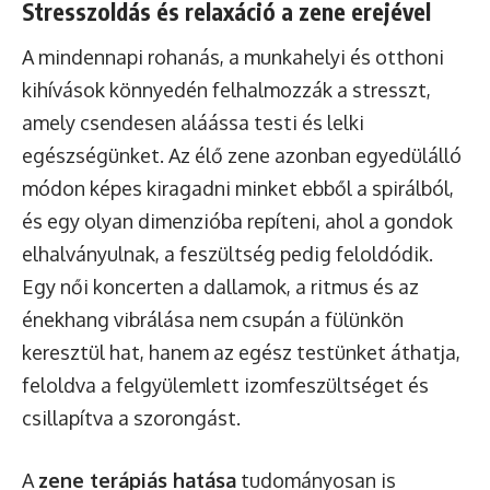
Stresszoldás és relaxáció a zene erejével
A mindennapi rohanás, a munkahelyi és otthoni
kihívások könnyedén felhalmozzák a stresszt,
amely csendesen aláássa testi és lelki
egészségünket. Az élő zene azonban egyedülálló
módon képes kiragadni minket ebből a spirálból,
és egy olyan dimenzióba repíteni, ahol a gondok
elhalványulnak, a feszültség pedig feloldódik.
Egy női koncerten a dallamok, a ritmus és az
énekhang vibrálása nem csupán a fülünkön
keresztül hat, hanem az egész testünket áthatja,
feloldva a felgyülemlett izomfeszültséget és
csillapítva a szorongást.
A
zene terápiás hatása
tudományosan is