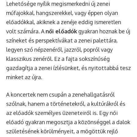
Lehetősége nyílik megismerkedni új zenei
műfajokkal, hangszerekkel, vagy éppen olyan
előadókkal, akiknek a zenéje eddig ismeretlen
volt számára. A
női előadók
gyakran hoznak be új
színeket és perspektívákat a zenei palettára,
legyen szó népzenéről, jazzről, popról vagy
klasszikus zenéről. Ez a fajta sokszínűség
gazdagítja a zenei ízlésünket, és nyitottabbá tesz
minket az újra.
A koncertek nem csupán a zenehallgatásról
szólnak, hanem a történetekről, a kultúrákról és
az előadók személyes üzeneteiről is. Egy női
előadó gyakran megosztja a közönséggel a dalok
születésének körülményeit, a mögöttük rejlő