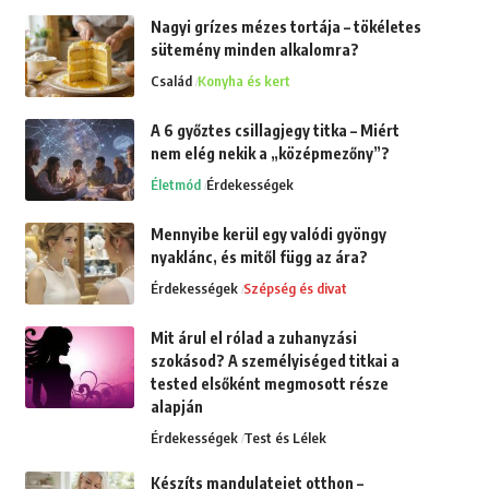
Nagyi grízes mézes tortája – tökéletes
sütemény minden alkalomra?
Család
Konyha és kert
A 6 győztes csillagjegy titka – Miért
nem elég nekik a „középmezőny”?
Életmód
Érdekességek
Mennyibe kerül egy valódi gyöngy
nyaklánc, és mitől függ az ára?
Érdekességek
Szépség és divat
Mit árul el rólad a zuhanyzási
szokásod? A személyiséged titkai a
tested elsőként megmosott része
alapján
Érdekességek
Test és Lélek
Készíts mandulatejet otthon –