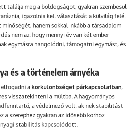
lett találja meg a boldogságot, gyakran szembesül
ráznia, igazolnia kell választását a külvilág felé.
 minőségét, hanem sokkal inkább a társadalom
érdés nem az, hogy mennyi év van két ember
nak egymásra hangolódni, támogatni egymást, és
lya és a történelem árnyéka
 elfogadni a
korkülönbséget párkapcsolatban
,
demes visszatekinteni a múltba. A hagyományos
ádfenntartó, a védelmező volt, akinek stabilitást
ez a szerephez gyakran az idősebb korhoz
anyagi stabilitás kapcsolódott.