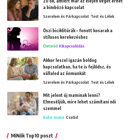
20 ok, amiért már az elején véget érhet
a bimbózó kapcsolat
Szerelem és Párkapcsolat
Test és Lélek
Őszi biciklitúrák – fonott kosarak a
stílusos kerekezéshez
Életmód
Kikapcsolódás
Akkor leszel igazán boldog
kapcsolatban, ha te is fejlődsz, és
vállalod az önmunkát
Szerelem és Párkapcsolat
Test és Lélek
Mit jelent új maminak lenni?
Elmeséljük, mire lehet számítani női
szemmel
Baba-mama
Család
MiNők Top10 poszt