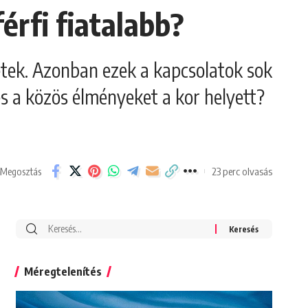
érfi fiatalabb?
letek. Azonban ezek a kapcsolatok sok
és a közös élményeket a kor helyett?
23 perc olvasás
Megosztás
Search
for:
Méregtelenítés