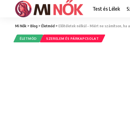
Test és Lélek
S
Mi Nők
>
Blog
>
Életmód
>
Előítéletek nélkül – Miért ne számítson, ha a
ÉLETMÓD
SZERELEM ÉS PÁRKAPCSOLAT