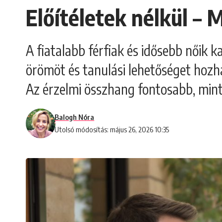
Előítéletek nélkül – M
A fiatalabb férfiak és idősebb nőik 
örömöt és tanulási lehetőséget hozha
Az érzelmi összhang fontosabb, min
Balogh Nóra
Utolsó módosítás: május 26, 2026 10:35