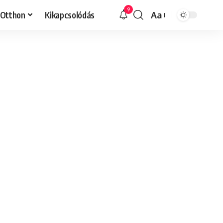
9
Otthon
Kikapcsolódás
Aa
Font
Resizer