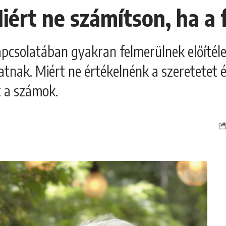
iért ne számítson, ha a f
kapcsolatában gyakran felmerülnek előíté
tnak. Miért ne értékelnénk a szeretetet 
t a számok.