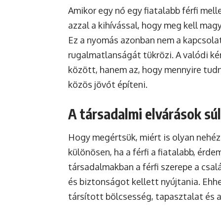
Amikor egy nő egy fiatalabb férfi mel
azzal a kihívással, hogy meg kell magya
Ez a nyomás azonban nem a kapcsolat
rugalmatlanságát tükrözi. A valódi k
között, hanem az, hogy mennyire tud
közös jövőt építeni.
A társadalmi elvárások sú
Hogy megértsük, miért is olyan nehéz
különösen, ha a férfi a fiatalabb, ér
társadalmakban a férfi szerepe a csal
és biztonságot kellett nyújtania. Ehh
társított bölcsesség, tapasztalat és 