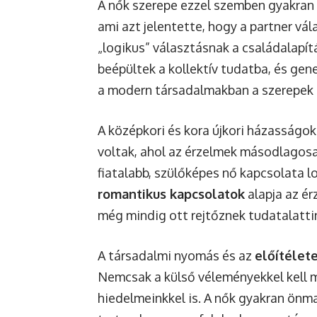
A nők szerepe ezzel szemben gyakran
ami azt jelentette, hogy a partner vál
„logikus” választásnak a családalapí
beépültek a kollektív tudatba, és gen
a modern társadalmakban a szerepek m
A középkori és kora újkori házasságo
voltak, ahol az érzelmek másodlagosak
fiatalabb, szülőképes nő kapcsolata l
romantikus kapcsolatok
alapja az ér
még mindig ott rejtőznek tudatalatti
A társadalmi nyomás és az
előítélet
Nemcsak a külső véleményekkel kell m
hiedelmeinkkel is. A nők gyakran önm