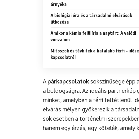
árnyéka
A biológiai óra és a társadalmi elvárások
ütközése
Amikor a kémia felülírja a naptárt: A valódi
vonzalom
Mítoszok és tévhitek a fiatalabb férfi – idős
kapcsolatról
A
párkapcsolatok
sokszínűsége épp az
a boldogságra. Az ideális partnerkép 
minket, amelyben a férfi feltétlenül i
elvárás mélyen gyökerezik a társadal
sok esetben a történelmi szerepekben
hanem egy érzés, egy kötelék, amely 