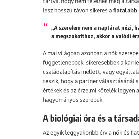
tartva, hogy nem felelnek meg a társ
lesz hosszú távon sikeres a
fiatalabb
„A szerelem nem a naptárat nézi, h
a megszokotthoz, akkor a valódi ér
A mai világban azonban a nők szerep
függetlenebbek, sikeresebbek a karri
családalapítás mellett, vagy egyáltal
teszik, hogy a partner választásánál 
értékek és az érzelmi kötelék legyen
hagyományos szerepek.
A biológiai óra és a társa
Az egyik leggyakoribb érv a nők és fia