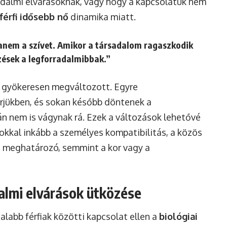
adalmi elvárásoknak, vagy hogy a kapcsolatuk nem
 férfi idősebb nő
dinamika miatt.
anem a szívet. Amikor a társadalom ragaszkodik
zések a legforradalmibbak.”
e gyökeresen megváltozott. Egyre
erjükben, és sokan később döntenek a
án nem is vágynak rá. Ezek a változások lehetővé
sokkal inkább a személyes kompatibilitás, a közös
 a meghatározó, semmint a kor vagy a
dalmi elvárások ütközése
talabb férfiak közötti kapcsolat ellen a
biológiai