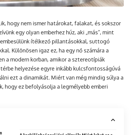
ik, hogy nem ismer határokat, falakat, és sokszor
 szívünk egy olyan emberhez húz, aki „más”, mint
zembesülünk ítélkező pillantásokkal, suttogó
kal. Különösen igaz ez, ha egy nő számára a
ben a modern korban, amikor a sztereotípiák
őtérbe helyezése egyre inkább kulcsfontosságúvá
lni ezt a dinamikát. Miért van még mindig súlya a
k, hogy ez befolyásolja a legmélyebb emberi
em