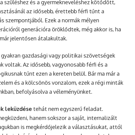
 a szüléshez és a gyermekneveléshez kötődött,
asztásánál az idősebb, érettebb férfi tűnt a
tás szempontjából. Ezek a normák mélyen
erációról generációra öröklődtek, még akkor is, ha
ár jelentősen átalakultak.
k gyakran gazdasági vagy politikai szövetségek
 voltak. Az idősebb, vagyonosabb férfi és a
ogikusnak tűnt ezen a kereten belül. Bár ma már a
zelem és a kölcsönös vonzalom, ezek a régi minták
nkban, befolyásolva a véleményünket.
ek leküzdése
tehát nem egyszerű feladat.
egküzdeni, hanem sokszor a saját, internalizált
agukban is megkérdőjelezik a választásukat, attól