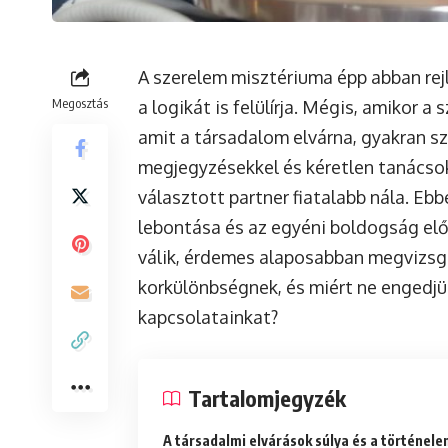
A szerelem misztériuma épp abban rejl
Megosztás
a logikát is felülírja. Mégis, amikor a
amit a társadalom elvárna, gyakran s
megjegyzésekkel és kéretlen tanácsok
választott partner fiatalabb nála. Eb
lebontása és az egyéni boldogság el
válik, érdemes alaposabban megvizsgá
korkülönbségnek, és miért ne engedjü
kapcsolatainkat?
Tartalomjegyzék
A társadalmi elvárások súlya és a történel