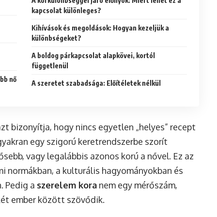
A korkülönbséggel járó előnyök: Miért lehet ez a
kapcsolat különleges?
Kihívások és megoldások: Hogyan kezeljük a
különbségeket?
A boldog párkapcsolat alapkövei, kortól
függetlenül
ebb nő
A szeretet szabadsága: Előítéletek nélkül
t bizonyítja, hogy nincs egyetlen „helyes” recept
gyakran egy szigorú keretrendszerbe szorít
dősebb, vagy legalábbis azonos korú a nővel. Ez az
mi normákban, a kulturális hagyományokban és
. Pedig a
szerelem kora
nem egy mérőszám,
két ember között szövődik.