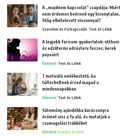
A „majdnem kapcsolat” csapdája: Miért
nem érdemes beérned egy bizonytalan,
félig elkötelezett viszonnyal?
Szerelem és Párkapcsolat
Test és Lélek
A legjobb farizom-gyakorlatok: otthoni
és edzőtermi edzésterv feszes, kerek
popsiért
Életmód
Test és Lélek
7 motiváló emlékeztető, ha
túlterheltnek érzed magad a
mindennapokban
Életmód
Test és Lélek
Sütemény ajándékba karácsonyra
örömet visz a fa alá, és mutatjuk a
csomagolási trükköket
Életmód
Konyha és kert