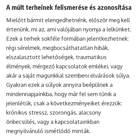
A múlt terheinek felismerése és azonosítása
Mielőtt bármit elengedhetnénk, először meg kell
értenünk, mi az, ami valójában nyomja a lelkünket.
Ezek a terhek sokféle formában jelentkezhetnek:
régi sérelmek, megbocsáthatatlan hibák,
elszalasztott lehetőségek, traumatikus
élmények, mérgező kapcsolatok emlékei, vagy
akár a saját magunkkal szembeni elvárások súlya.
Gyakran ezek a súlyok annyira beépülnek a
mindennapjainkba, hogy már fel sem tűnik a
jelenlétük, csak a következményeiket érezzük:
krónikus stressz, szorongás, alacsony
önbecsülés, vagy a kapcsolatainkban
megnyilvánuló ismétlődő minták.