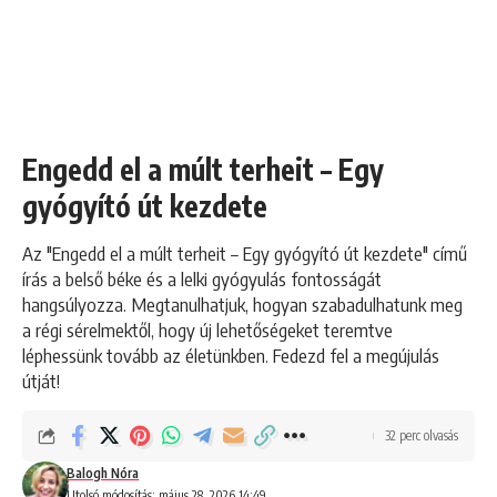
Engedd el a múlt terheit – Egy
gyógyító út kezdete
Az "Engedd el a múlt terheit – Egy gyógyító út kezdete" című
írás a belső béke és a lelki gyógyulás fontosságát
hangsúlyozza. Megtanulhatjuk, hogyan szabadulhatunk meg
a régi sérelmektől, hogy új lehetőségeket teremtve
léphessünk tovább az életünkben. Fedezd fel a megújulás
útját!
32 perc olvasás
Balogh Nóra
Utolsó módosítás: május 28, 2026 14:49