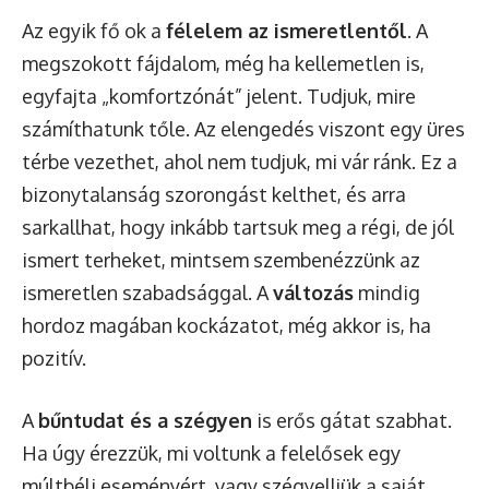
Az egyik fő ok a
félelem az ismeretlentől
. A
megszokott fájdalom, még ha kellemetlen is,
egyfajta „komfortzónát” jelent. Tudjuk, mire
számíthatunk tőle. Az elengedés viszont egy üres
térbe vezethet, ahol nem tudjuk, mi vár ránk. Ez a
bizonytalanság szorongást kelthet, és arra
sarkallhat, hogy inkább tartsuk meg a régi, de jól
ismert terheket, mintsem szembenézzünk az
ismeretlen szabadsággal. A
változás
mindig
hordoz magában kockázatot, még akkor is, ha
pozitív.
A
bűntudat és a szégyen
is erős gátat szabhat.
Ha úgy érezzük, mi voltunk a felelősek egy
múltbéli eseményért, vagy szégyelljük a saját