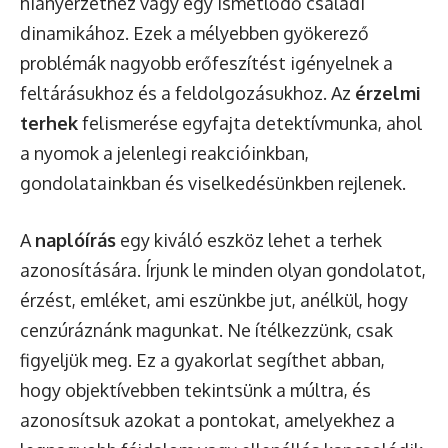
hiányérzethez vagy egy ismétlődő családi
dinamikához. Ezek a mélyebben gyökerező
problémák nagyobb erőfeszítést igényelnek a
feltárásukhoz és a feldolgozásukhoz. Az
érzelmi
terhek
felismerése egyfajta detektívmunka, ahol
a nyomok a jelenlegi reakcióinkban,
gondolatainkban és viselkedésünkben rejlenek.
A
naplóírás
egy kiváló eszköz lehet a terhek
azonosítására. Írjunk le minden olyan gondolatot,
érzést, emléket, ami eszünkbe jut, anélkül, hogy
cenzúráznánk magunkat. Ne ítélkezzünk, csak
figyeljük meg. Ez a gyakorlat segíthet abban,
hogy objektívebben tekintsünk a múltra, és
azonosítsuk azokat a pontokat, amelyekhez a