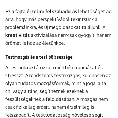
Ez a fajta
érzelmi felszabadulás
lehetőséget ad
arra, hogy más perspektívából tekintsünk a
problémáinkra, és új megoldásokat találjunk. A
kreativitás
aktivizálása nemcsak gyógyít, hanem
örömet is hoz az életünkbe.
Testmozgás és a test bölcsessége
A testünk raktározza a múltbéli traumákat és
stresszt. A rendszeres testmozgás, különösen az
olyan tudatos mozgásformák, mint a jóga, a tai
chi vagy a tánc, segíthetnek ezeknek a
feszültségeknek a feloldásában. A mozgás nem
csak fizikailag erősít, hanem érzelmileg is
felszabadít. A testtudatosság növelése segít