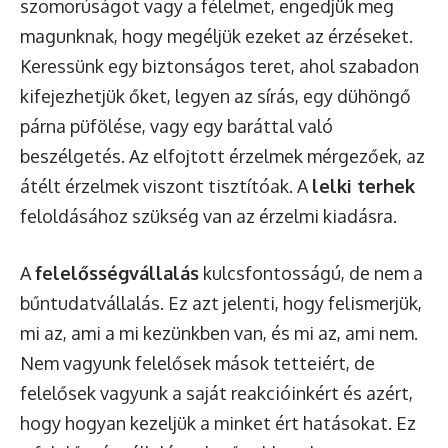
szomorúságot vagy a félelmet, engedjük meg
magunknak, hogy megéljük ezeket az érzéseket.
Keressünk egy biztonságos teret, ahol szabadon
kifejezhetjük őket, legyen az sírás, egy dühöngő
párna püfölése, vagy egy baráttal való
beszélgetés. Az elfojtott érzelmek mérgezőek, az
átélt érzelmek viszont tisztítóak. A
lelki terhek
feloldásához szükség van az érzelmi kiadásra.
A
felelősségvállalás
kulcsfontosságú, de nem a
bűntudatvállalás. Ez azt jelenti, hogy felismerjük,
mi az, ami a mi kezünkben van, és mi az, ami nem.
Nem vagyunk felelősek mások tetteiért, de
felelősek vagyunk a saját reakcióinkért és azért,
hogy hogyan kezeljük a minket ért hatásokat. Ez