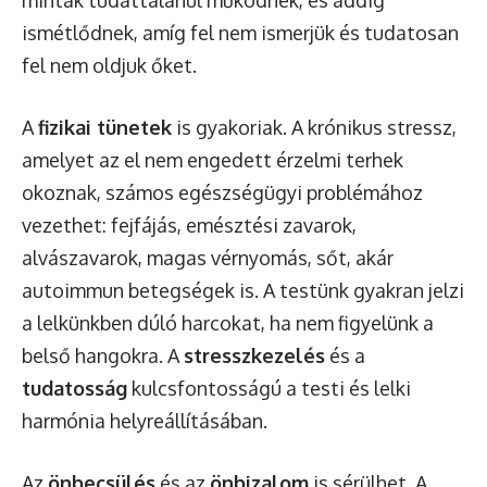
minták tudattalanul működnek, és addig
ismétlődnek, amíg fel nem ismerjük és tudatosan
fel nem oldjuk őket.
A
fizikai tünetek
is gyakoriak. A krónikus stressz,
amelyet az el nem engedett érzelmi terhek
okoznak, számos egészségügyi problémához
vezethet: fejfájás, emésztési zavarok,
alvászavarok, magas vérnyomás, sőt, akár
autoimmun betegségek is. A testünk gyakran jelzi
a lelkünkben dúló harcokat, ha nem figyelünk a
belső hangokra. A
stresszkezelés
és a
tudatosság
kulcsfontosságú a testi és lelki
harmónia helyreállításában.
Az
önbecsülés
és az
önbizalom
is sérülhet. A