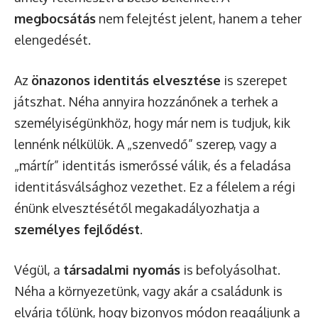
megbocsátás
nem felejtést jelent, hanem a teher
elengedését.
Az
önazonos identitás elvesztése
is szerepet
játszhat. Néha annyira hozzánőnek a terhek a
személyiségünkhöz, hogy már nem is tudjuk, kik
lennénk nélkülük. A „szenvedő” szerep, vagy a
„mártír” identitás ismerőssé válik, és a feladása
identitásválsághoz vezethet. Ez a félelem a régi
énünk elvesztésétől megakadályozhatja a
személyes fejlődést
.
Végül, a
társadalmi nyomás
is befolyásolhat.
Néha a környezetünk, vagy akár a családunk is
elvárja tőlünk, hogy bizonyos módon reagáljunk a