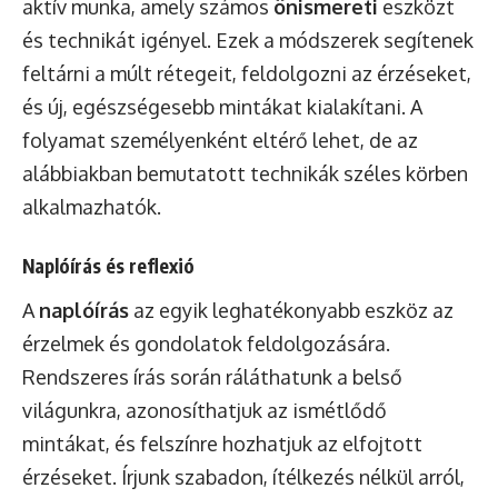
aktív munka, amely számos
önismereti
eszközt
és technikát igényel. Ezek a módszerek segítenek
feltárni a múlt rétegeit, feldolgozni az érzéseket,
és új, egészségesebb mintákat kialakítani. A
folyamat személyenként eltérő lehet, de az
alábbiakban bemutatott technikák széles körben
alkalmazhatók.
Naplóírás és reflexió
A
naplóírás
az egyik leghatékonyabb eszköz az
érzelmek és gondolatok feldolgozására.
Rendszeres írás során ráláthatunk a belső
világunkra, azonosíthatjuk az ismétlődő
mintákat, és felszínre hozhatjuk az elfojtott
érzéseket. Írjunk szabadon, ítélkezés nélkül arról,