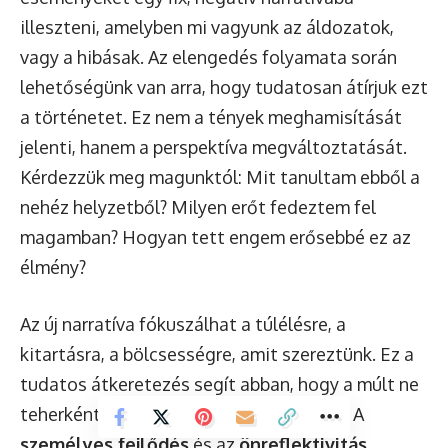
illeszteni, amelyben mi vagyunk az áldozatok,
vagy a hibásak. Az elengedés folyamata során
lehetőségünk van arra, hogy tudatosan átírjuk ezt
a történetet. Ez nem a tények meghamisítását
jelenti, hanem a perspektíva megváltoztatását.
Kérdezzük meg magunktól: Mit tanultam ebből a
nehéz helyzetből? Milyen erőt fedeztem fel
magamban? Hogyan tett engem erősebbé ez az
élmény?
Az új narratíva fókuszálhat a túlélésre, a
kitartásra, a bölcsességre, amit szereztünk. Ez a
tudatos átkeretezés segít abban, hogy a múlt ne
teherként, hanem tanítóként szolgáljon. A
személyes fejlődés
és az
önreflektivitás