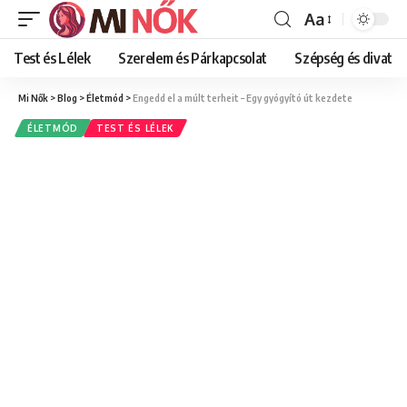
Aa
Font
Resizer
Test és Lélek
Szerelem és Párkapcsolat
Szépség és divat
Mi Nők
>
Blog
>
Életmód
>
Engedd el a múlt terheit – Egy gyógyító út kezdete
ÉLETMÓD
TEST ÉS LÉLEK