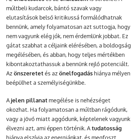
múltbeli kudarcok, bántó szavak vagy
elutasítások belső kritikussá formálódhatnak
bennünk, amely folyamatosan azt suttogja, hogy
nem vagyunk elég jók, nem érdemlünk jobbat. Ez
gátat szabhat a céljaink elérésében, a boldogság
megélésében, és abban, hogy teljes mértékben
kibontakoztathassuk a bennünk rejlő potenciált.
Az
önszeretet
és az
önelfogadás
hiánya mélyen
beépülhet a személyiségünkbe.
A
jelen pillanat
megélése is nehézséget
okozhat. Ha folyamatosan a múltban rágódunk,
vagy a jövő miatt aggódunk, képtelenek vagyunk
élvezni azt, ami éppen történik. A
tudatosság
hiánya elszívja az energiánkat, és megfoszt