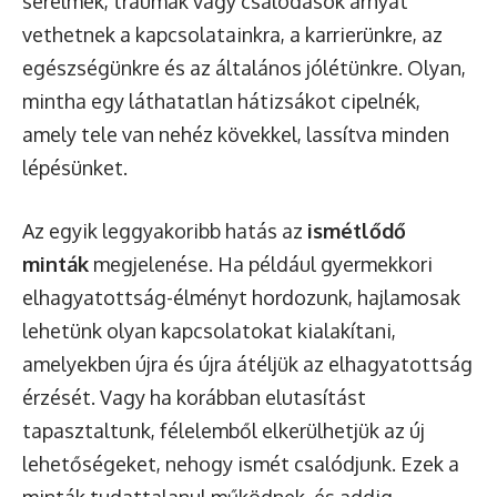
sérelmek, traumák vagy csalódások árnyat
vethetnek a kapcsolatainkra, a karrierünkre, az
egészségünkre és az általános jólétünkre. Olyan,
mintha egy láthatatlan hátizsákot cipelnék,
amely tele van nehéz kövekkel, lassítva minden
lépésünket.
Az egyik leggyakoribb hatás az
ismétlődő
minták
megjelenése. Ha például gyermekkori
elhagyatottság-élményt hordozunk, hajlamosak
lehetünk olyan kapcsolatokat kialakítani,
amelyekben újra és újra átéljük az elhagyatottság
érzését. Vagy ha korábban elutasítást
tapasztaltunk, félelemből elkerülhetjük az új
lehetőségeket, nehogy ismét csalódjunk. Ezek a