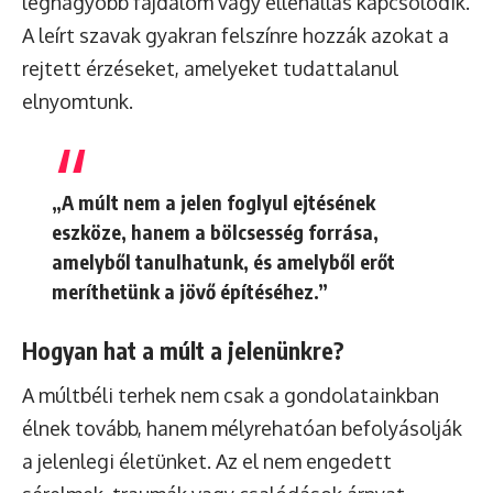
legnagyobb fájdalom vagy ellenállás kapcsolódik.
A leírt szavak gyakran felszínre hozzák azokat a
rejtett érzéseket, amelyeket tudattalanul
elnyomtunk.
„A múlt nem a jelen foglyul ejtésének
eszköze, hanem a bölcsesség forrása,
amelyből tanulhatunk, és amelyből erőt
meríthetünk a jövő építéséhez.”
Hogyan hat a múlt a jelenünkre?
A múltbéli terhek nem csak a gondolatainkban
élnek tovább, hanem mélyrehatóan befolyásolják
a jelenlegi életünket. Az el nem engedett