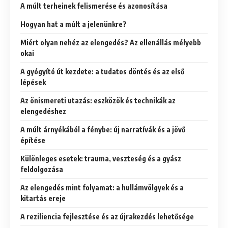
A múlt terheinek felismerése és azonosítása
Hogyan hat a múlt a jelenünkre?
Miért olyan nehéz az elengedés? Az ellenállás mélyebb
okai
A gyógyító út kezdete: a tudatos döntés és az első
lépések
Az önismereti utazás: eszközök és technikák az
elengedéshez
A múlt árnyékából a fénybe: új narratívák és a jövő
építése
Különleges esetek: trauma, veszteség és a gyász
feldolgozása
Az elengedés mint folyamat: a hullámvölgyek és a
kitartás ereje
A reziliencia fejlesztése és az újrakezdés lehetősége