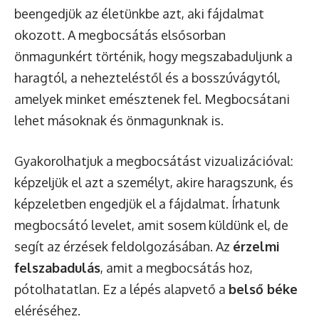
beengedjük az életünkbe azt, aki fájdalmat
okozott. A megbocsátás elsősorban
önmagunkért történik, hogy megszabaduljunk a
haragtól, a nehezteléstől és a bosszúvágytól,
amelyek minket emésztenek fel. Megbocsátani
lehet másoknak és önmagunknak is.
Gyakorolhatjuk a megbocsátást vizualizációval:
képzeljük el azt a személyt, akire haragszunk, és
képzeletben engedjük el a fájdalmat. Írhatunk
megbocsátó levelet, amit sosem küldünk el, de
segít az érzések feldolgozásában. Az
érzelmi
felszabadulás
, amit a megbocsátás hoz,
pótolhatatlan. Ez a lépés alapvető a
belső béke
eléréséhez.