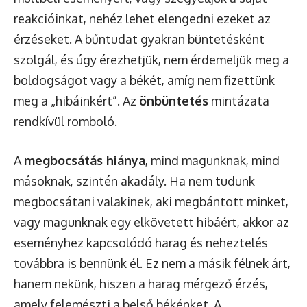
reakcióinkat, nehéz lehet elengedni ezeket az
érzéseket. A bűntudat gyakran büntetésként
szolgál, és úgy érezhetjük, nem érdemeljük meg a
boldogságot vagy a békét, amíg nem fizettünk
meg a „hibáinkért”. Az
önbüntetés
mintázata
rendkívül romboló.
A
megbocsátás hiánya
, mind magunknak, mind
másoknak, szintén akadály. Ha nem tudunk
megbocsátani valakinek, aki megbántott minket,
vagy magunknak egy elkövetett hibáért, akkor az
eseményhez kapcsolódó harag és neheztelés
továbbra is bennünk él. Ez nem a másik félnek árt,
hanem nekünk, hiszen a harag mérgező érzés,
amely felemészti a belső békénket. A