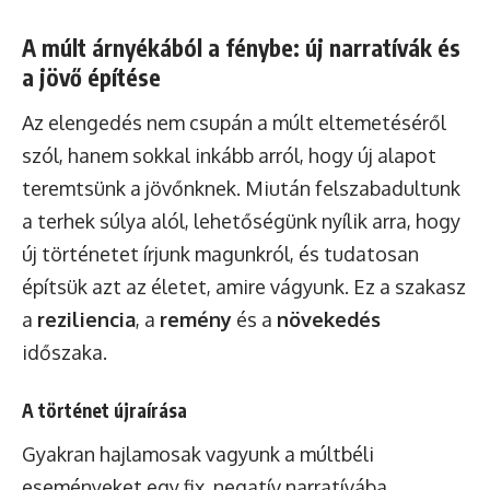
A múlt árnyékából a fénybe: új narratívák és
a jövő építése
Az elengedés nem csupán a múlt eltemetéséről
szól, hanem sokkal inkább arról, hogy új alapot
teremtsünk a jövőnknek. Miután felszabadultunk
a terhek súlya alól, lehetőségünk nyílik arra, hogy
új történetet írjunk magunkról, és tudatosan
építsük azt az életet, amire vágyunk. Ez a szakasz
a
reziliencia
, a
remény
és a
növekedés
időszaka.
A történet újraírása
Gyakran hajlamosak vagyunk a múltbéli
eseményeket egy fix, negatív narratívába