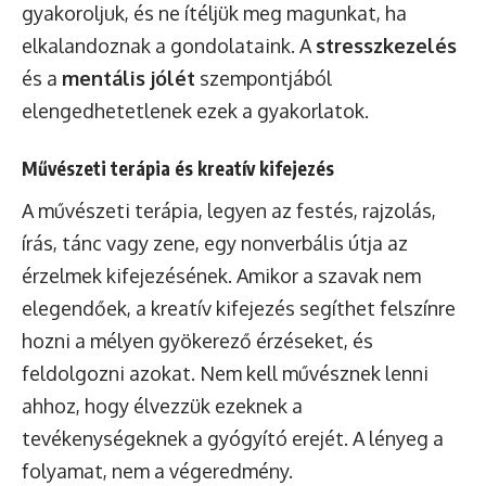
gyakoroljuk, és ne ítéljük meg magunkat, ha
elkalandoznak a gondolataink. A
stresszkezelés
és a
mentális jólét
szempontjából
elengedhetetlenek ezek a gyakorlatok.
Művészeti terápia és kreatív kifejezés
A művészeti terápia, legyen az festés, rajzolás,
írás, tánc vagy zene, egy nonverbális útja az
érzelmek kifejezésének. Amikor a szavak nem
elegendőek, a kreatív kifejezés segíthet felszínre
hozni a mélyen gyökerező érzéseket, és
feldolgozni azokat. Nem kell művésznek lenni
ahhoz, hogy élvezzük ezeknek a
tevékenységeknek a gyógyító erejét. A lényeg a
folyamat, nem a végeredmény.