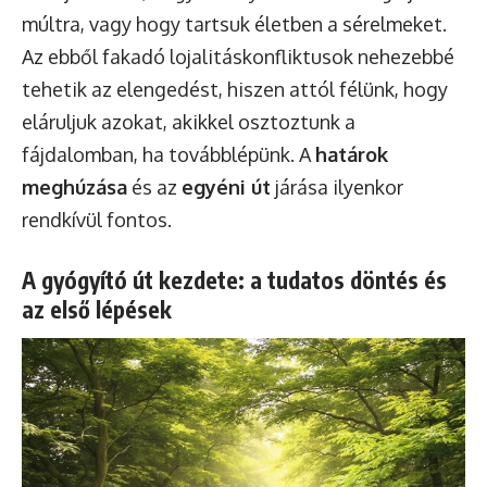
múltra, vagy hogy tartsuk életben a sérelmeket.
Az ebből fakadó lojalitáskonfliktusok nehezebbé
tehetik az elengedést, hiszen attól félünk, hogy
eláruljuk azokat, akikkel osztoztunk a
fájdalomban, ha továbblépünk. A
határok
meghúzása
és az
egyéni út
járása ilyenkor
rendkívül fontos.
A gyógyító út kezdete: a tudatos döntés és
az első lépések