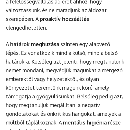
a felelősségvállalás ad erőt ahhoz, hogy
változtassunk, és ne maradjunk az áldozat
szerepében. A
proaktív hozzáállás
elengedhetetlen.
A
határok meghúzása
szintén egy alapvető
lépés. Ez vonatkozik mind a külső, mind a belső
határokra. Külsőleg azt jelenti, hogy megtanulunk
nemet mondani, megvédjük magunkat a mérgező
emberektől vagy helyzetektől, és olyan
környezetet teremtünk magunk köré, amely
támogatja a gyógyulásunkat. Belsőleg pedig azt,
hogy megtanuljuk megállítani a negatív
gondolatokat és önkritikus hangokat, amelyek a
múltból táplálkoznak. A
mentális higiénia
része