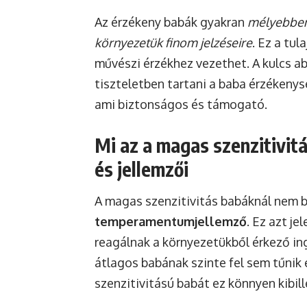
Az érzékeny babák gyakran
mélyebben
környezetük finom jelzéseire
. Ez a tu
művészi érzékhez vezethet. A kulcs ab
tiszteletben tartani a baba érzékeny
ami biztonságos és támogató.
Mi az a magas szenzitivit
és jellemzői
A magas szenzitivitás babáknál nem
temperamentumjellemző
. Ez azt j
reagálnak a környezetükből érkező in
átlagos babának szinte fel sem tűnik
szenzitivitású babát ez könnyen kibil