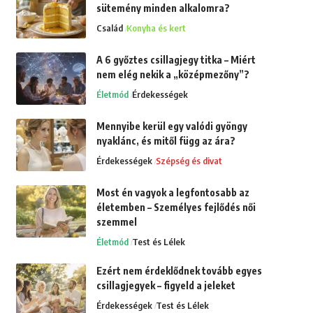
sütemény minden alkalomra?
Család
Konyha és kert
A 6 győztes csillagjegy titka – Miért
nem elég nekik a „középmezőny”?
Életmód
Érdekességek
Mennyibe kerül egy valódi gyöngy
nyaklánc, és mitől függ az ára?
Érdekességek
Szépség és divat
Most én vagyok a legfontosabb az
életemben – Személyes fejlődés női
szemmel
Életmód
Test és Lélek
Ezért nem érdeklődnek tovább egyes
csillagjegyek – figyeld a jeleket
Érdekességek
Test és Lélek