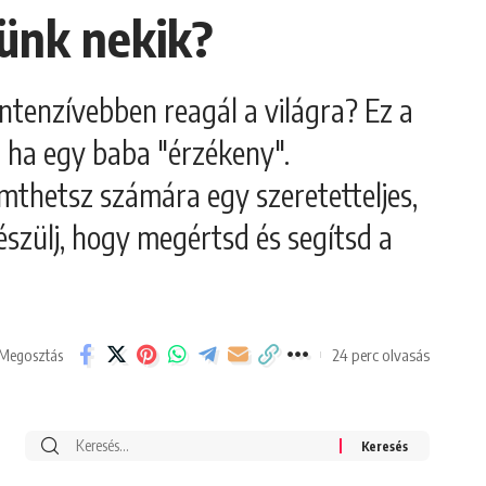
sünk nekik?
intenzívebben reagál a világra? Ez a
, ha egy baba "érzékeny".
mthetsz számára egy szeretetteljes,
szülj, hogy megértsd és segítsd a
24 perc olvasás
Megosztás
Search
for: