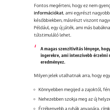
Fontos megérteni, hogy ez nem gyen
információkat
, ami egyrészt nagyobb
későbbiekben, másrészt viszont nagyob
Például, egy új játék, ami más babák
túlstimuláló lehet.
A magas szenzitivitás lényege, hog
ingerekre, ami intenzívebb érzelmi
eredményez.
Milyen jelek utalhatnak arra, hogy eg
Könnyebben megijed a zajoktól, fén
Nehezebben szokja meg az új helyz
Érzékenyebb a ruhák anyagára, címk