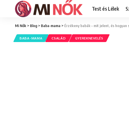
Test és Lélek
S
Mi Nők
>
Blog
>
Baba-mama
>
Érzékeny babák – mit jelent, és hogyan 
BABA-MAMA
CSALÁD
GYEREKNEVELÉS