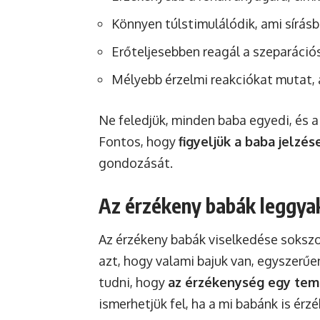
Könnyen túlstimulálódik, ami sírás
Erőteljesebben reagál a szeparáció
Mélyebb érzelmi reakciókat mutat, 
Ne feledjük, minden baba egyedi, és a
Fontos, hogy
figyeljük a baba jelzés
gondozását.
Az érzékeny babák leggyako
Az érzékeny babák viselkedése sokszor
azt, hogy valami bajuk van, egyszerűe
tudni, hogy
az érzékenység egy te
ismerhetjük fel, ha a mi babánk is érz