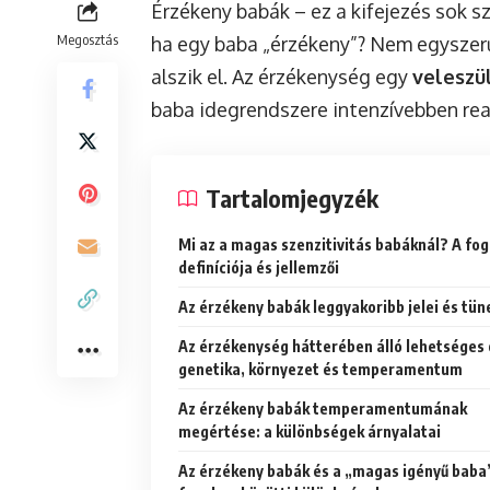
Érzékeny babák – ez a kifejezés sok sz
Megosztás
ha egy baba „érzékeny”? Nem egyszerűe
alszik el. Az érzékenység egy
veleszü
baba idegrendszere intenzívebben reag
Tartalomjegyzék
Mi az a magas szenzitivitás babáknál? A fo
definíciója és jellemzői
Az érzékeny babák leggyakoribb jelei és tün
Az érzékenység hátterében álló lehetséges 
genetika, környezet és temperamentum
Az érzékeny babák temperamentumának
megértése: a különbségek árnyalatai
Az érzékeny babák és a „magas igényű baba