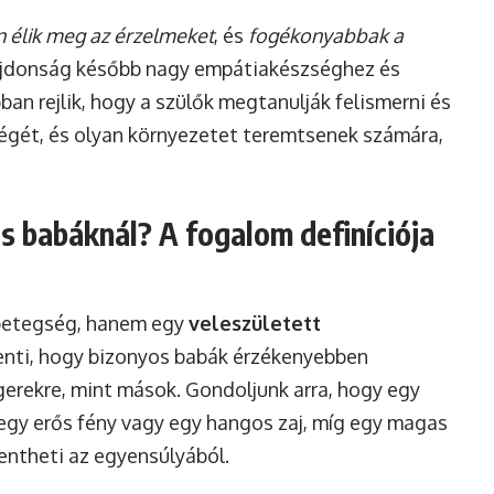
 élik meg az érzelmeket
, és
fogékonyabbak a
lajdonság később nagy empátiakészséghez és
ban rejlik, hogy a szülők megtanulják felismerni és
ségét, és olyan környezetet teremtsenek számára,
ás babáknál? A fogalom definíciója
 betegség, hanem egy
veleszületett
elenti, hogy bizonyos babák érzékenyebben
gerekre, mint mások. Gondoljunk arra, hogy egy
 egy erős fény vagy egy hangos zaj, míg egy magas
lentheti az egyensúlyából.