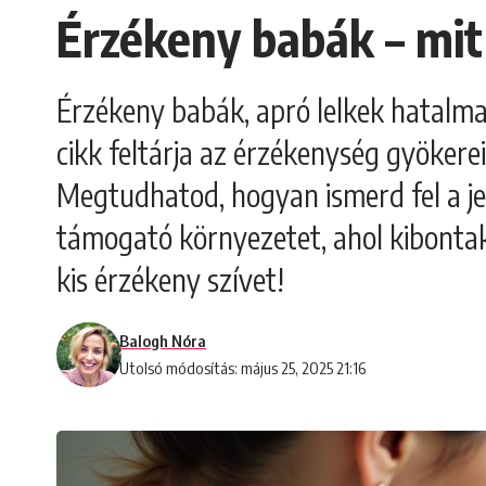
Érzékeny babák – mit
Érzékeny babák, apró lelkek hatalmas 
cikk feltárja az érzékenység gyökerei
Megtudhatod, hogyan ismerd fel a je
támogató környezetet, ahol kibontak
kis érzékeny szívet!
Balogh Nóra
Utolsó módosítás: május 25, 2025 21:16