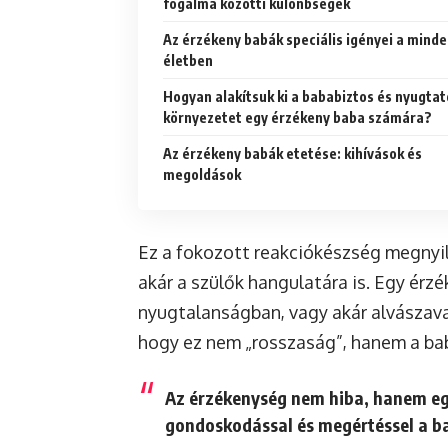
fogalma közötti különbségek
Az érzékeny babák speciális igényei a mind
életben
Hogyan alakítsuk ki a bababiztos és nyugtat
környezetet egy érzékeny baba számára?
Az érzékeny babák etetése: kihívások és
megoldások
Ez a fokozott reakciókészség megnyil
akár a szülők hangulatára is. Egy érz
nyugtalanságban, vagy akár alvászav
hogy ez nem „rosszaság”, hanem a ba
Az érzékenység nem hiba, hanem e
gondoskodással és megértéssel a b