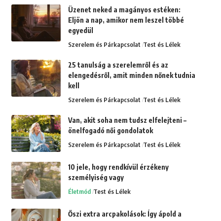
Üzenet neked a magányos estéken:
Eljön a nap, amikor nem leszel többé
egyedül
Szerelem és Párkapcsolat
Test és Lélek
25 tanulság a szerelemről és az
elengedésről, amit minden nőnek tudnia
kell
Szerelem és Párkapcsolat
Test és Lélek
Van, akit soha nem tudsz elfelejteni –
önelfogadó női gondolatok
Szerelem és Párkapcsolat
Test és Lélek
10 jele, hogy rendkívül érzékeny
személyiség vagy
Életmód
Test és Lélek
Őszi extra arcpakolások: Így ápold a