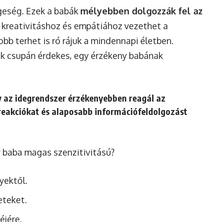
geség. Ezek a babák
mélyebben dolgozzák fel az
 kreativitáshoz és empátiához vezethet a
b terhet is ró rájuk a mindennapi életben.
nak csupán érdekes, egy érzékeny babának
y az idegrendszer érzékenyebben reagál az
 reakciókat és alaposabb információfeldolgozást
y baba magas szenzitivitású?
yektől.
eteket.
éjére.