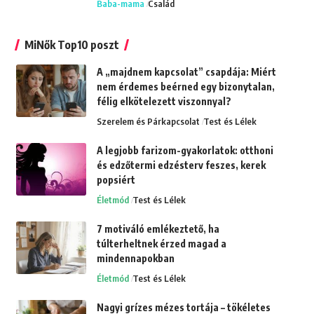
Baba-mama
Család
MiNők Top10 poszt
A „majdnem kapcsolat” csapdája: Miért
nem érdemes beérned egy bizonytalan,
félig elkötelezett viszonnyal?
Szerelem és Párkapcsolat
Test és Lélek
A legjobb farizom-gyakorlatok: otthoni
és edzőtermi edzésterv feszes, kerek
popsiért
Életmód
Test és Lélek
7 motiváló emlékeztető, ha
túlterheltnek érzed magad a
mindennapokban
Életmód
Test és Lélek
Nagyi grízes mézes tortája – tökéletes