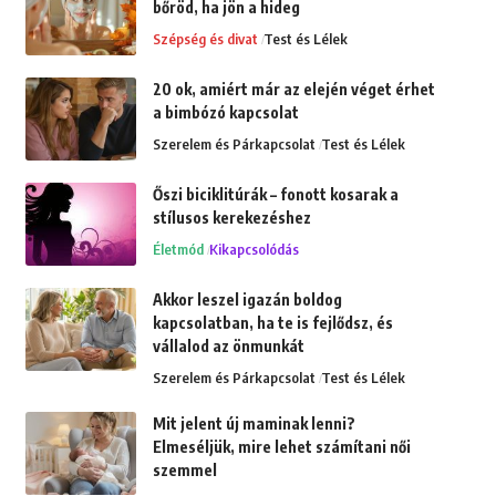
bőröd, ha jön a hideg
Szépség és divat
Test és Lélek
20 ok, amiért már az elején véget érhet
a bimbózó kapcsolat
Szerelem és Párkapcsolat
Test és Lélek
Őszi biciklitúrák – fonott kosarak a
stílusos kerekezéshez
Életmód
Kikapcsolódás
Akkor leszel igazán boldog
kapcsolatban, ha te is fejlődsz, és
vállalod az önmunkát
Szerelem és Párkapcsolat
Test és Lélek
Mit jelent új maminak lenni?
Elmeséljük, mire lehet számítani női
szemmel