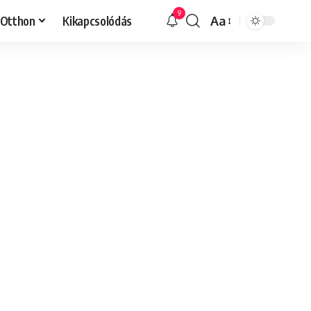
9
Otthon
Kikapcsolódás
Aa
Font
Resizer