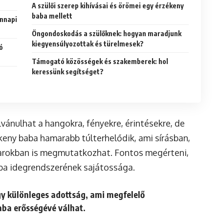
A szülői szerep kihívásai és örömei egy érzékeny
baba mellett
ennapi
Öngondoskodás a szülőknek: hogyan maradjunk
kiegyensúlyozottak és türelmesek?
ó
Támogató közösségek és szakemberek: hol
keressünk segítséget?
vánulhat a hangokra, fényekre, érintésekre, de
ékeny baba hamarabb túlterhelődik, ami sírásban,
arokban is megmutatkozhat. Fontos megérteni,
ba idegrendszerének sajátossága.
gy
különleges adottság
, ami megfelelő
aba erősségévé válhat.