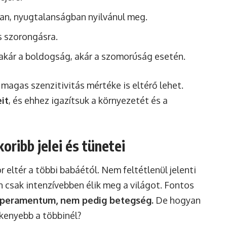
ban, nyugtalanságban nyilvánul meg.
s szorongásra.
akár a boldogság, akár a szomorúság esetén.
 magas szenzitivitás mértéke is eltérő lehet.
eit
, és ehhez igazítsuk a környezetét és a
ribb jelei és tünetei
 eltér a többi babáétól. Nem feltétlenül jelenti
n csak intenzívebben élik meg a világot. Fontos
mperamentum, nem pedig betegség.
De hogyan
ékenyebb a többinél?