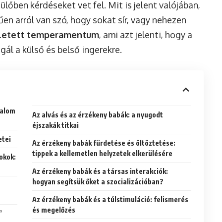
ülőben kérdéseket vet fel. Mit is jelent valójában,
n arról van szó, hogy sokat sír, vagy nehezen
letett temperamentum
, ami azt jelenti, hogy a
ál a külső és belső ingerekre.
galom
Az alvás és az érzékeny babák: a nyugodt
éjszakák titkai
etei
Az érzékeny babák fürdetése és öltöztetése:
tippek a kellemetlen helyzetek elkerülésére
okok:
Az érzékeny babák és a társas interakciók:
hogyan segítsük őket a szocializációban?
Az érzékeny babák és a túlstimuláció: felismerés
és megelőzés
”