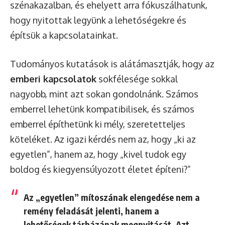
szénakazalban, és ehelyett arra fókuszálhatunk,
hogy nyitottak legyünk a lehetőségekre és
építsük a kapcsolatainkat.
Tudományos kutatások is alátámasztják, hogy az
emberi kapcsolatok
sokfélesége sokkal
nagyobb, mint azt sokan gondolnánk. Számos
emberrel lehetünk kompatibilisek, és számos
emberrel építhetünk ki mély, szeretetteljes
köteléket. Az igazi kérdés nem az, hogy „ki az
egyetlen”, hanem az, hogy „kivel tudok egy
boldog és kiegyensúlyozott életet építeni?”
Az „egyetlen” mítoszának elengedése nem a
remény feladását jelenti, hanem a
lehetőségek tárházának megnyitását. Azt