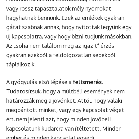
vagy rossz tapasztalatok mély nyomokat
hagyhatnak bennünk. Ezek az emlékek gyakran
gátat szabnak annak, hogy nyitottak legyünk egy
új kapcsolatra, vagy hogy bízni tudjunk másokban.
Az „soha nem találom meg az igazit” érzés
gyakran ezekből a feldolgozatlan sebekből
táplálkozik.
A gyógyulás első lépése a
felismerés
.
Tudatosítsuk, hogy a múltbéli események nem
határozzák meg a jövőnket. Attól, hogy valaki
megbántott minket, vagy egy kapcsolat véget
ért, nem jelenti azt, hogy minden jövőbeli
kapcsolatunk kudarcra van ítéltetett. Minden
ember és minden kapcsolat egyedi.