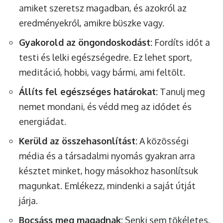
amiket szeretsz magadban, és azokról az
eredményekről, amikre büszke vagy.
Gyakorold az öngondoskodást:
Fordíts időt a
testi és lelki egészségedre. Ez lehet sport,
meditáció, hobbi, vagy bármi, ami feltölt.
Állíts fel egészséges határokat:
Tanulj meg
nemet mondani, és védd meg az idődet és
energiádat.
Kerüld az összehasonlítást:
A közösségi
média és a társadalmi nyomás gyakran arra
késztet minket, hogy másokhoz hasonlítsuk
magunkat. Emlékezz, mindenki a saját útját
járja.
Bocsáss meg magadnak:
Senki sem tökéletes.