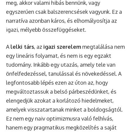
meg, akkor valami hibás bennünk, vagy
egyszerűen csak balszerencsések vagyunk. Ez a
narratíva azonban káros, és elhomályosítja az
igazi, mélyebb összefüggéseket.
A
lelki társ
, az
igazi szerelem
megtalálása nem
egy lineáris folyamat, és nem is egy egzakt
tudomány. Inkább egy utazás, amely tele van
önfelfedezéssel, tanulással és növekedéssel. A
legfontosabb lépés ezen az úton az, hogy
megváltoztassuk a belső párbeszédünket, és
elengedjük azokat a korlátozó hiedelmeket,
amelyek visszatartanak minket a boldogságtól.
Ez nem egy naiv optimizmusra való felhívás,
hanem egy pragmatikus megközelítés a saját