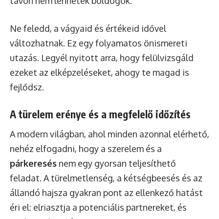
távon nem lennétek boldogok.
Ne feledd, a vágyaid és értékeid idővel
változhatnak. Ez egy folyamatos önismereti
utazás. Legyél nyitott arra, hogy felülvizsgáld
ezeket az elképzeléseket, ahogy te magad is
fejlődsz.
A türelem erénye és a megfelelő időzítés
A modern világban, ahol minden azonnal elérhető,
nehéz elfogadni, hogy a szerelem és a
párkeresés
nem egy gyorsan teljesíthető
feladat. A türelmetlenség, a kétségbeesés és az
állandó hajsza gyakran pont az ellenkező hatást
éri el: elriasztja a potenciális partnereket, és