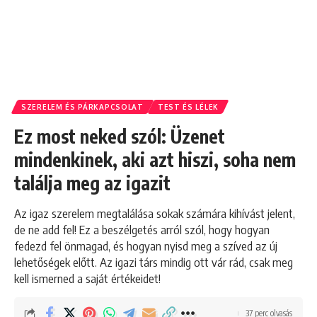
SZERELEM ÉS PÁRKAPCSOLAT
TEST ÉS LÉLEK
Ez most neked szól: Üzenet
mindenkinek, aki azt hiszi, soha nem
találja meg az igazit
Az igaz szerelem megtalálása sokak számára kihívást jelent,
de ne add fel! Ez a beszélgetés arról szól, hogy hogyan
fedezd fel önmagad, és hogyan nyisd meg a szíved az új
lehetőségek előtt. Az igazi társ mindig ott vár rád, csak meg
kell ismerned a saját értékeidet!
37 perc olvasás