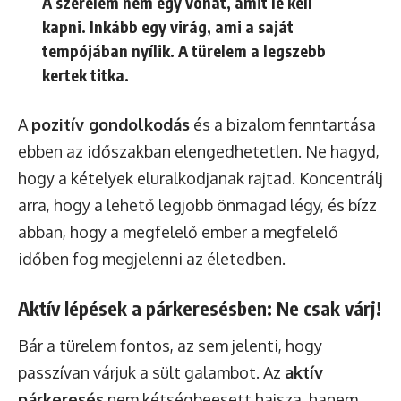
A szerelem nem egy vonat, amit le kell
kapni. Inkább egy virág, ami a saját
tempójában nyílik. A türelem a legszebb
kertek titka.
A
pozitív gondolkodás
és a bizalom fenntartása
ebben az időszakban elengedhetetlen. Ne hagyd,
hogy a kételyek eluralkodjanak rajtad. Koncentrálj
arra, hogy a lehető legjobb önmagad légy, és bízz
abban, hogy a megfelelő ember a megfelelő
időben fog megjelenni az életedben.
Aktív lépések a párkeresésben: Ne csak várj!
Bár a türelem fontos, az sem jelenti, hogy
passzívan várjuk a sült galambot. Az
aktív
párkeresés
nem kétségbeesett hajsza, hanem