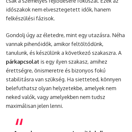
csak a személyes fejlődésére fókuszál. Ezek az
időszakok nem elvesztegetett idők, hanem
felkészülési fázisok.
Gondolj úgy az életedre, mint egy utazásra. Néha
vannak pihenőidők, amikor feltöltődünk,
tanulunk, és készülünk a következő szakaszra. A
párkapcsolat
is egy ilyen szakasz, amihez
érettségre, önismeretre és bizonyos fokú
stabilitásra van szükség. Ha sietteted, könnyen
belefuthatsz olyan helyzetekbe, amelyek nem
neked valók, vagy amelyekben nem tudsz
maximálisan jelen lenni.