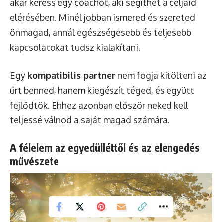
akár keress egy coachot, aki segíthet a céljaid
elérésében. Minél jobban ismered és szereted
önmagad, annál egészségesebb és teljesebb
kapcsolatokat tudsz kialakítani.
Egy
kompatibilis partner
nem fogja kitölteni az
űrt benned, hanem kiegészít téged, és együtt
fejlődtök. Ehhez azonban először neked kell
teljessé válnod a saját magad számára.
A félelem az egyedülléttől és az elengedés
művészete