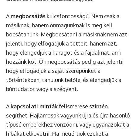
A
megbocsátás
kulcsfontosságú. Nem csak a
másiknak, hanem önmagunknak is meg kell
bocsátanunk. Megbocsátani a másiknak nem azt
jelenti, hogy elfogadjuk a tetteit, hanem azt,
hogy elengedjük a haragot és a fájdalmat, ami
hozzánk köt. Önmegbocsátás pedig azt jelenti,
hogy elfogadjuk a saját szerepünket a
történtekben, tanulunk belőle, és elengedjük a
bűntudatot vagy a szégyent.
A
kapcsolati minták
felismerése szintén
segíthet. Hajlamosak vagyunk újra és újra hasonló
típusú emberekhez vonzódni, vagy ugyanazokat a
hibákat elkövetni. Ha megértjük ezeket a