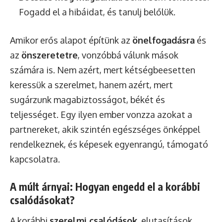
Fogadd el a hibáidat, és tanulj belőlük.
Amikor erős alapot építünk az
önelfogadásra
és
az
önszeretetre
, vonzóbbá válunk mások
számára is. Nem azért, mert kétségbeesetten
keressük a szerelmet, hanem azért, mert
sugárzunk magabiztosságot, békét és
teljességet. Egy ilyen ember vonzza azokat a
partnereket, akik szintén egészséges önképpel
rendelkeznek, és képesek egyenrangú, támogató
kapcsolatra.
A múlt árnyai: Hogyan engedd el a korábbi
csalódásokat?
A korábbi
szerelmi csalódások
, elutasítások