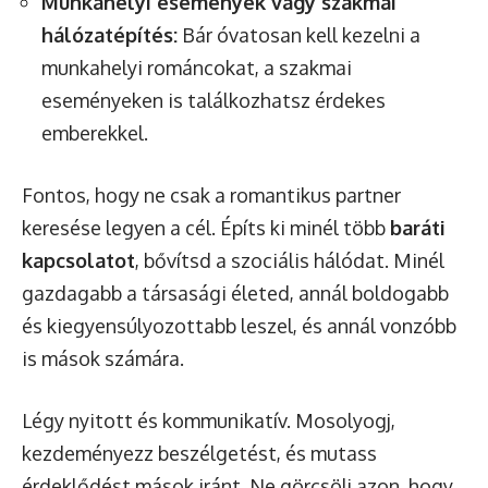
Munkahelyi események vagy szakmai
hálózatépítés:
Bár óvatosan kell kezelni a
munkahelyi románcokat, a szakmai
eseményeken is találkozhatsz érdekes
emberekkel.
Fontos, hogy ne csak a romantikus partner
keresése legyen a cél. Építs ki minél több
baráti
kapcsolatot
, bővítsd a szociális hálódat. Minél
gazdagabb a társasági életed, annál boldogabb
és kiegyensúlyozottabb leszel, és annál vonzóbb
is mások számára.
Légy nyitott és kommunikatív. Mosolyogj,
kezdeményezz beszélgetést, és mutass
érdeklődést mások iránt. Ne görcsölj azon, hogy