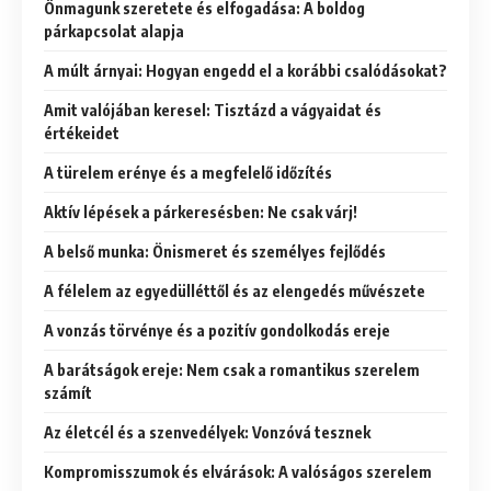
Önmagunk szeretete és elfogadása: A boldog
párkapcsolat alapja
A múlt árnyai: Hogyan engedd el a korábbi csalódásokat?
Amit valójában keresel: Tisztázd a vágyaidat és
értékeidet
A türelem erénye és a megfelelő időzítés
Aktív lépések a párkeresésben: Ne csak várj!
A belső munka: Önismeret és személyes fejlődés
A félelem az egyedülléttől és az elengedés művészete
A vonzás törvénye és a pozitív gondolkodás ereje
A barátságok ereje: Nem csak a romantikus szerelem
számít
Az életcél és a szenvedélyek: Vonzóvá tesznek
Kompromisszumok és elvárások: A valóságos szerelem