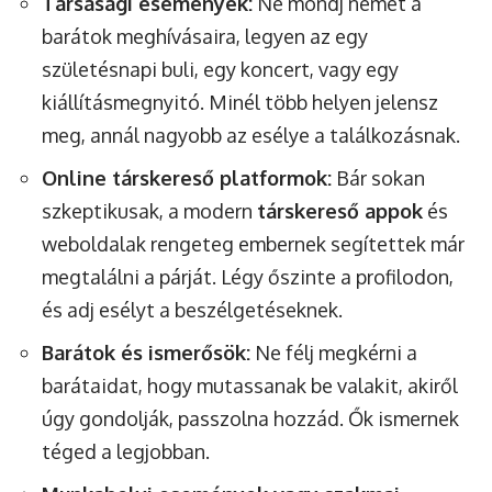
Társasági események:
Ne mondj nemet a
barátok meghívásaira, legyen az egy
születésnapi buli, egy koncert, vagy egy
kiállításmegnyitó. Minél több helyen jelensz
meg, annál nagyobb az esélye a találkozásnak.
Online társkereső platformok:
Bár sokan
szkeptikusak, a modern
társkereső appok
és
weboldalak rengeteg embernek segítettek már
megtalálni a párját. Légy őszinte a profilodon,
és adj esélyt a beszélgetéseknek.
Barátok és ismerősök:
Ne félj megkérni a
barátaidat, hogy mutassanak be valakit, akiről
úgy gondolják, passzolna hozzád. Ők ismernek
téged a legjobban.