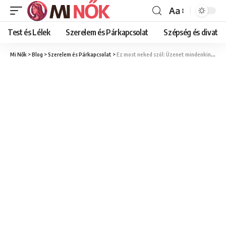
Aa
Font
Resizer
Test és Lélek
Szerelem és Párkapcsolat
Szépség és divat
Mi Nők
>
Blog
>
Szerelem és Párkapcsolat
>
Ez most neked szól: Üzenet mindenkinek, aki azt hiszi, soha nem találja meg az igazit