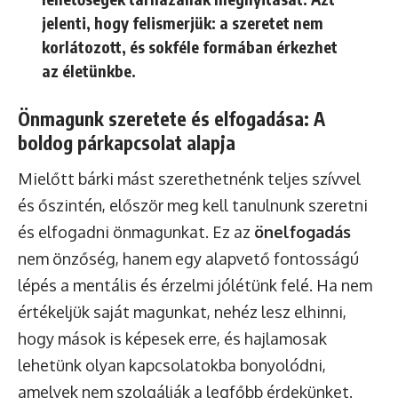
jelenti, hogy felismerjük: a szeretet nem
korlátozott, és sokféle formában érkezhet
az életünkbe.
Önmagunk szeretete és elfogadása: A
boldog párkapcsolat alapja
Mielőtt bárki mást szerethetnénk teljes szívvel
és őszintén, először meg kell tanulnunk szeretni
és elfogadni önmagunkat. Ez az
önelfogadás
nem önzőség, hanem egy alapvető fontosságú
lépés a mentális és érzelmi jólétünk felé. Ha nem
értékeljük saját magunkat, nehéz lesz elhinni,
hogy mások is képesek erre, és hajlamosak
lehetünk olyan kapcsolatokba bonyolódni,
amelyek nem szolgálják a legfőbb érdekünket.