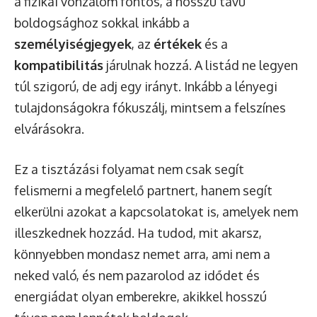
a fizikai vonzalom fontos, a hosszú távú
boldogsághoz sokkal inkább a
személyiségjegyek
, az
értékek
és a
kompatibilitás
járulnak hozzá. A listád ne legyen
túl szigorú, de adj egy irányt. Inkább a lényegi
tulajdonságokra fókuszálj, mintsem a felszínes
elvárásokra.
Ez a tisztázási folyamat nem csak segít
felismerni a megfelelő partnert, hanem segít
elkerülni azokat a kapcsolatokat is, amelyek nem
illeszkednek hozzád. Ha tudod, mit akarsz,
könnyebben mondasz nemet arra, ami nem a
neked való, és nem pazarolod az idődet és
energiádat olyan emberekre, akikkel hosszú