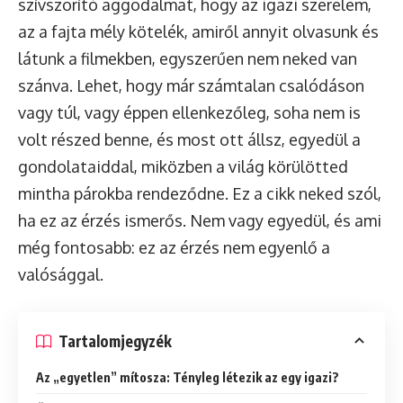
szívszorító aggodalmat, hogy az igazi szerelem,
az a fajta mély kötelék, amiről annyit olvasunk és
látunk a filmekben, egyszerűen nem neked van
szánva. Lehet, hogy már számtalan csalódáson
vagy túl, vagy éppen ellenkezőleg, soha nem is
volt részed benne, és most ott állsz, egyedül a
gondolataiddal, miközben a világ körülötted
mintha párokba rendeződne. Ez a cikk neked szól,
ha ez az érzés ismerős. Nem vagy egyedül, és ami
még fontosabb: ez az érzés nem egyenlő a
valósággal.
Tartalomjegyzék
Az „egyetlen” mítosza: Tényleg létezik az egy igazi?