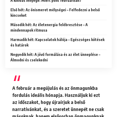
A kihívás lényege: Miért pont februárban?
Első hét: Az önismeret mélységei – Felfedezni a belső
kincseket
Második hét: Az életenergia felébresztése – A
mindennapok ritmusa
Harmadik hét: Kapcsolatok hálója – Egészséges kötések
és határok
Negyedik hét: A jövő formálása és az élet ünneplése –
Álmodni és cselekedni
A február a megújulás és az önmagunkba
fordulás ideális hónapja. Használjuk ki ezt
az időszakot, hogy újraírjuk a belső
narratívánkat, és a szeretet ünnepét ne csak
másoknak, hanem elsősorban önmagunknak