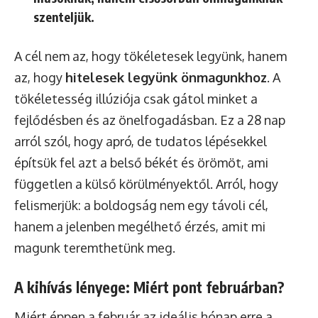
szenteljük.
A cél nem az, hogy tökéletesek legyünk, hanem
az, hogy
hitelesek legyünk önmagunkhoz
. A
tökéletesség illúziója csak gátol minket a
fejlődésben és az önelfogadásban. Ez a 28 nap
arról szól, hogy apró, de tudatos lépésekkel
építsük fel azt a belső békét és örömöt, ami
független a külső körülményektől. Arról, hogy
felismerjük: a boldogság nem egy távoli cél,
hanem a jelenben megélhető érzés, amit mi
magunk teremthetünk meg.
A kihívás lényege: Miért pont februárban?
Miért éppen a február az ideális hónap erre a