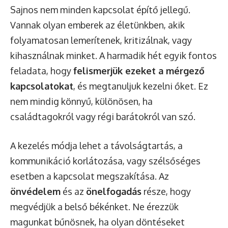
Sajnos nem minden kapcsolat építő jellegű.
Vannak olyan emberek az életünkben, akik
folyamatosan lemerítenek, kritizálnak, vagy
kihasználnak minket. A harmadik hét egyik fontos
feladata, hogy
felismerjük ezeket a mérgező
kapcsolatokat
, és megtanuljuk kezelni őket. Ez
nem mindig könnyű, különösen, ha
családtagokról vagy régi barátokról van szó.
A kezelés módja lehet a távolságtartás, a
kommunikáció korlátozása, vagy szélsőséges
esetben a kapcsolat megszakítása. Az
önvédelem
és az
önelfogadás
része, hogy
megvédjük a belső békénket. Ne érezzük
magunkat bűnösnek, ha olyan döntéseket