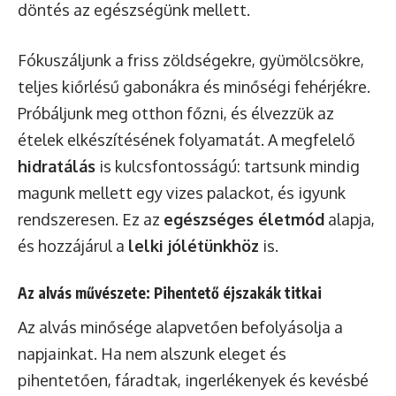
döntés az egészségünk mellett.
Fókuszáljunk a friss zöldségekre, gyümölcsökre,
teljes kiőrlésű gabonákra és minőségi fehérjékre.
Próbáljunk meg otthon főzni, és élvezzük az
ételek elkészítésének folyamatát. A megfelelő
hidratálás
is kulcsfontosságú: tartsunk mindig
magunk mellett egy vizes palackot, és igyunk
rendszeresen. Ez az
egészséges életmód
alapja,
és hozzájárul a
lelki jólétünkhöz
is.
Az alvás művészete: Pihentető éjszakák titkai
Az alvás minősége alapvetően befolyásolja a
napjainkat. Ha nem alszunk eleget és
pihentetően, fáradtak, ingerlékenyek és kevésbé