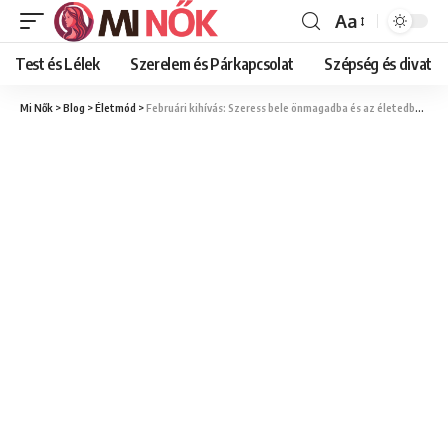
Aa
Font
Resizer
Test és Lélek
Szerelem és Párkapcsolat
Szépség és divat
Mi Nők
>
Blog
>
Életmód
>
Februári kihívás: Szeress bele önmagadba és az életedbe egy hónap alatt