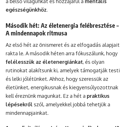
a belső világunkat és hozzájárul a
mentális
egészségünkhöz
.
Második hét: Az életenergia felébresztése –
A mindennapok ritmusa
Az első hét az önismeret és az elfogadás alapjait
rakta le. A második héten arra fókuszálunk, hogy
felélesszük az életenergiánkat
, és olyan
rutinokat alakítsunk ki, amelyek támogatják testi
és lelki jólétünket. Ahhoz, hogy szeressük az
életünket, energikusnak és kiegyensúlyozottnak
kell éreznünk magunkat. Ez a hét a
praktikus
lépésekről
szól, amelyekkel jobbá tehetjük a
mindennapjainkat.