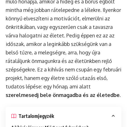
múló hónapja, amikor a hideg és a borús égbolt
mintha még jobban rátelepedne a lélekre. Ilyenkor
könnyű elveszíteni a motivációt, elmerülni az
önkritikában, vagy egyszerűen csak a tavaszra
várva halogatni az életet. Pedig éppen ez az az
időszak, amikor a leginkább szükségünk van a
belső tűzre, a melegségre, arra, hogy újra
rátaláljunk önmagunkra és az életünkben rejlő
szépségekre. Ez a kihívás nem csupán egy februári
projekt, hanem egy életre szóló utazás első,
tudatos lépése: egy hónap, ami alatt
szerelmesedj bele önmagadba és az életedbe
.
Tartalomjegyzék