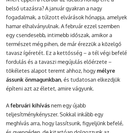
belső utazásra? A január gyakran a nagy
fogadalmak, a túlzott elvárások hónapja, amelyek
hamar elhalványulnak. A február ezzel szemben
egy csendesebb, intimebb időszak, amikor a
természet még pihen, de már érezzük a közelgő
tavasz ígéretét. Ez a kettősség – a tél végi befelé
fordulás és a tavaszi megújulás előérzete –
tökéletes alapot teremt ahhoz, hogy
mélyre
ássunk önmagunkban
, és tudatosan elkezdjük
építeni azt az életet, amire vágyunk.
A
februári kihívás
nem egy újabb
teljesítménykényszer. Sokkal inkább egy
meghívás arra, hogy lassítsunk, figyeljünk befelé,
és gyengéden, de kitartóan dolgozzunk az