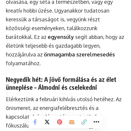
olvasása, egy séta a természetben, vagy egy
kreatív hobbi űzése. Ugyanakkor tudatosan
keressük a társaságot is, vegyünk részt
közösségi eseményeken, találkozzunk
barátokkal. Ez az
egyensúly
segít abban, hogy az
életünk teljesebb és gazdagabb legyen,
hozzájárulva az
önmagamba szerelmesedés
folyamatához.
Negyedik hét: A jövő formálása és az élet
ünneplése – Álmodni és cselekedni
Elérkeztünk a februári kihívás utolsó hetéhez. Az
önismeret, az energiafelébresztés és a
kapcsolatok ápolása után most a jövőre
fókuszálunk. Arról szól ez a hét, hogy