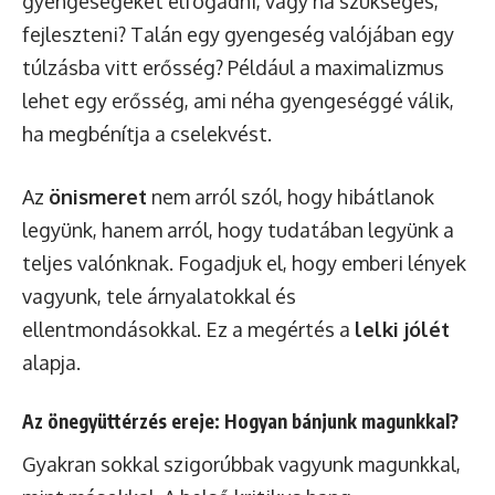
gyengeségeket elfogadni, vagy ha szükséges,
fejleszteni? Talán egy gyengeség valójában egy
túlzásba vitt erősség? Például a maximalizmus
lehet egy erősség, ami néha gyengeséggé válik,
ha megbénítja a cselekvést.
Az
önismeret
nem arról szól, hogy hibátlanok
legyünk, hanem arról, hogy tudatában legyünk a
teljes valónknak. Fogadjuk el, hogy emberi lények
vagyunk, tele árnyalatokkal és
ellentmondásokkal. Ez a megértés a
lelki jólét
alapja.
Az önegyüttérzés ereje: Hogyan bánjunk magunkkal?
Gyakran sokkal szigorúbbak vagyunk magunkkal,