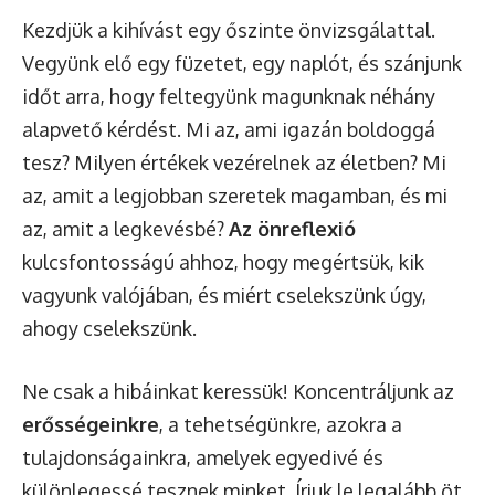
Kezdjük a kihívást egy őszinte önvizsgálattal.
Vegyünk elő egy füzetet, egy naplót, és szánjunk
időt arra, hogy feltegyünk magunknak néhány
alapvető kérdést. Mi az, ami igazán boldoggá
tesz? Milyen értékek vezérelnek az életben? Mi
az, amit a legjobban szeretek magamban, és mi
az, amit a legkevésbé?
Az önreflexió
kulcsfontosságú ahhoz, hogy megértsük, kik
vagyunk valójában, és miért cselekszünk úgy,
ahogy cselekszünk.
Ne csak a hibáinkat keressük! Koncentráljunk az
erősségeinkre
, a tehetségünkre, azokra a
tulajdonságainkra, amelyek egyedivé és
különlegessé tesznek minket. Írjuk le legalább öt