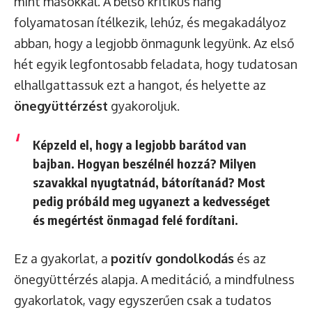
mint másokkal. A belső kritikus hang
folyamatosan ítélkezik, lehúz, és megakadályoz
abban, hogy a legjobb önmagunk legyünk. Az első
hét egyik legfontosabb feladata, hogy tudatosan
elhallgattassuk ezt a hangot, és helyette az
önegyüttérzést
gyakoroljuk.
Képzeld el, hogy a legjobb barátod van
bajban. Hogyan beszélnél hozzá? Milyen
szavakkal nyugtatnád, bátorítanád? Most
pedig próbáld meg ugyanezt a kedvességet
és megértést önmagad felé fordítani.
Ez a gyakorlat, a
pozitív gondolkodás
és az
önegyüttérzés alapja. A meditáció, a mindfulness
gyakorlatok, vagy egyszerűen csak a tudatos