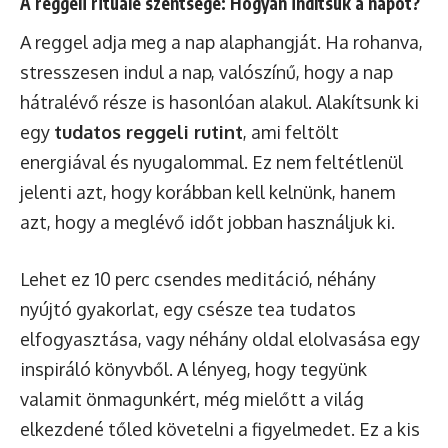
A reggeli rituálé szentsége: Hogyan indítsuk a napot?
A reggel adja meg a nap alaphangját. Ha rohanva,
stresszesen indul a nap, valószínű, hogy a nap
hátralévő része is hasonlóan alakul. Alakítsunk ki
egy
tudatos reggeli rutint
, ami feltölt
energiával és nyugalommal. Ez nem feltétlenül
jelenti azt, hogy korábban kell kelnünk, hanem
azt, hogy a meglévő időt jobban használjuk ki.
Lehet ez 10 perc csendes meditáció, néhány
nyújtó gyakorlat, egy csésze tea tudatos
elfogyasztása, vagy néhány oldal elolvasása egy
inspiráló könyvből. A lényeg, hogy tegyünk
valamit önmagunkért, még mielőtt a világ
elkezdené tőled követelni a figyelmedet. Ez a kis