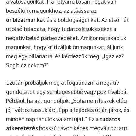
a valóságunkat. Ha folyamatosan negatívan
beszélünk magunkhoz, az aláássa az
önbizalmunkat
és a boldogságunkat. Az első hét
utolsó feladata, hogy tudatosítsuk ezeket a
negatív belső párbeszédeket. Amikor rajtakapjuk
magunkat, hogy kritizáljuk önmagunkat, álljunk
meg egy pillanatra, és kérdezzük meg: „Igaz ez?
Segít ez nekem?”
Ezután próbáljuk meg átfogalmazni a negatív
gondolatot egy semlegesebbé vagy pozitívabbá.
Például, ha azt gondoljuk: „Soha nem leszek elég
jó,” változtassuk át: „Épp a fejlődés útján járok, és
minden nap tanulok valami újat.” Ez a
tudatos
átkeretezés
hosszú távon képes megváltoztatni