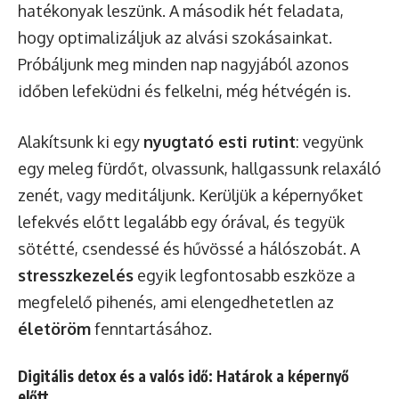
hatékonyak leszünk. A második hét feladata,
hogy optimalizáljuk az alvási szokásainkat.
Próbáljunk meg minden nap nagyjából azonos
időben lefeküdni és felkelni, még hétvégén is.
Alakítsunk ki egy
nyugtató esti rutint
: vegyünk
egy meleg fürdőt, olvassunk, hallgassunk relaxáló
zenét, vagy meditáljunk. Kerüljük a képernyőket
lefekvés előtt legalább egy órával, és tegyük
sötétté, csendessé és hűvössé a hálószobát. A
stresszkezelés
egyik legfontosabb eszköze a
megfelelő pihenés, ami elengedhetetlen az
életöröm
fenntartásához.
Digitális detox és a valós idő: Határok a képernyő
előtt