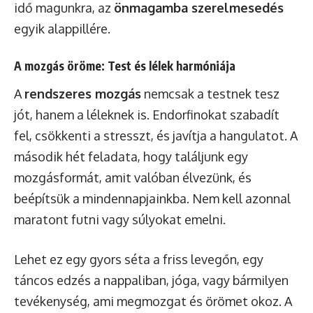
idő magunkra, az
önmagamba szerelmesedés
egyik alappillére.
A mozgás öröme: Test és lélek harmóniája
A
rendszeres mozgás
nemcsak a testnek tesz
jót, hanem a léleknek is. Endorfinokat szabadít
fel, csökkenti a stresszt, és javítja a hangulatot. A
második hét feladata, hogy találjunk egy
mozgásformát, amit valóban élvezünk, és
beépítsük a mindennapjainkba. Nem kell azonnal
maratont futni vagy súlyokat emelni.
Lehet ez egy gyors séta a friss levegőn, egy
táncos edzés a nappaliban, jóga, vagy bármilyen
tevékenység, ami megmozgat és örömet okoz. A