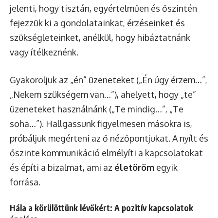
jelenti, hogy tisztán, egyértelműen és őszintén
fejezzük ki a gondolatainkat, érzéseinket és
szükségleteinket, anélkül, hogy hibáztatnánk
vagy ítélkeznénk.
Gyakoroljuk az „én” üzeneteket („Én úgy érzem…”,
„Nekem szükségem van…”), ahelyett, hogy „te”
üzeneteket használnánk („Te mindig…”, „Te
soha…”). Hallgassunk figyelmesen másokra is,
próbáljuk megérteni az ő nézőpontjukat. A nyílt és
őszinte kommunikáció elmélyíti a kapcsolatokat
és építi a bizalmat, ami az
életöröm
egyik
forrása.
Hála a körülöttünk lévőkért: A pozitív kapcsolatok