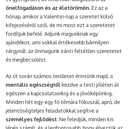
önelfogadáson és az életörömön
. Ez az a
hónap, amikor a Valentin-nap a szeretet külső
kifejezéséről szól, de mi most ezt a szeretetet
fordítjuk befelé. Adjunk magunknak egy
ajándékot, ami sokkal értékesebb bármilyen
tárgynál: az önmagunk iránti feltétlen szeretetet
és megbecsülést.
Az út során számos területet érintünk majd, a
mentális egészségtől
kezdve a testi jóléten át
egészen a kapcsolatainkig és a jövőképünkig.
Minden hét egy-egy fő témára fókuszál, apró, de
jelentőségteljes feladatokkal segítve a
személyes fejlődést
. Ne feledjük, minden kis
lépés számít, és a legfontosabb, hogy élvezzük az