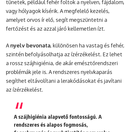
tünetek, például fehér foltok a nyelven, fájdalom,
vagy hólyagok kísérik. A megfelelő kezelés,
amelyet orvos ír elő, segít megszüntetni a
fertőzést és az azzal járó kellemetlen ízt.
A
nyelv bevonata
, különösen ha vastag és fehér,
szintén befolyásolhatja az ízérzékelést. Ez lehet
a rossz szájhigiénia, de akár emésztőrendszeri
problémák jele is. A rendszeres nyelvkaparás
segíthet eltávolítani a lerakódásokat és javítani
az ízérzékelést.
A szájhigiénia alapvető fontosságú. A
rendszeres és alapos fogmosás,