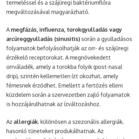
termeléssel és a szájüregi baktériumflóra
megváltozásával magyarázható.
A
megfázás, influenza, torokgyulladás vagy
arcüreggyulladás (sinusitis)
során a gyulladásos
folyamatok befolyásolhatják az orr- és szájüregi
érzékelő receptorokat. A megnövekedett
orrváladék, amely a torokba folyik (post-nasal
drip), szintén kellemetlen ízt okozhat, amely
fémesnek érződhet. Emellett a fertőzés elleni
küzdelem során a szervezetben zajló folyamatok
is hozzájárulhatnak az ízváltozáshoz.
Az
allergiák
, különösen a szezonális allergiák,
hasonló tüneteket produkálhatnak. Az