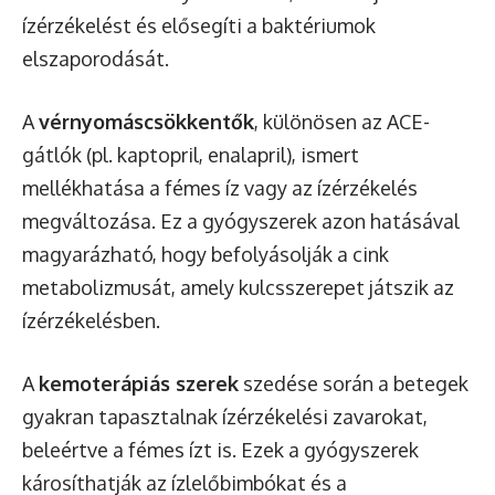
ízérzékelést és elősegíti a baktériumok
elszaporodását.
A
vérnyomáscsökkentők
, különösen az ACE-
gátlók (pl. kaptopril, enalapril), ismert
mellékhatása a fémes íz vagy az ízérzékelés
megváltozása. Ez a gyógyszerek azon hatásával
magyarázható, hogy befolyásolják a cink
metabolizmusát, amely kulcsszerepet játszik az
ízérzékelésben.
A
kemoterápiás szerek
szedése során a betegek
gyakran tapasztalnak ízérzékelési zavarokat,
beleértve a fémes ízt is. Ezek a gyógyszerek
károsíthatják az ízlelőbimbókat és a