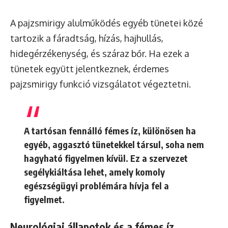
A pajzsmirigy alulműködés egyéb tünetei közé
tartozik a fáradtság, hízás, hajhullás,
hidegérzékenység, és száraz bőr. Ha ezek a
tünetek együtt jelentkeznek, érdemes
pajzsmirigy funkció vizsgálatot végeztetni.
A tartósan fennálló fémes íz, különösen ha
egyéb, aggasztó tünetekkel társul, soha nem
hagyható figyelmen kívül. Ez a szervezet
segélykiáltása lehet, amely komoly
egészségügyi problémára hívja fel a
figyelmet.
Neurológiai állapotok és a fémes íz