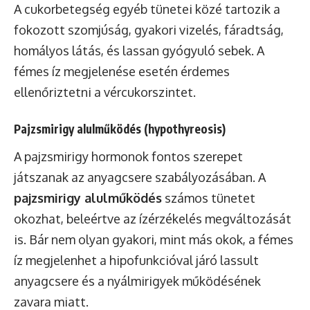
A cukorbetegség egyéb tünetei közé tartozik a
fokozott szomjúság, gyakori vizelés, fáradtság,
homályos látás, és lassan gyógyuló sebek. A
fémes íz megjelenése esetén érdemes
ellenőriztetni a vércukorszintet.
Pajzsmirigy alulműködés (hypothyreosis)
A pajzsmirigy hormonok fontos szerepet
játszanak az anyagcsere szabályozásában. A
pajzsmirigy alulműködés
számos tünetet
okozhat, beleértve az ízérzékelés megváltozását
is. Bár nem olyan gyakori, mint más okok, a fémes
íz megjelenhet a hipofunkcióval járó lassult
anyagcsere és a nyálmirigyek működésének
zavara miatt.