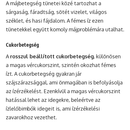
A májbetegség tünetei közé tartozhat a
sárgaság, fáradtság, sötét vizelet, világos
széklet, és hasi fájdalom. A fémes íz ezen
tünetekkel együtt komoly májproblémára utalhat.
Cukorbetegség
A
rosszul beállított cukorbetegség
, különösen
a magas vércukorszint, szintén okozhat fémes
ízt. A cukorbetegség gyakran jár
szájszárazsággal, ami önmagában is befolyásolja
az ízérzékelést. Ezenkívül a magas vércukorszint
hatással lehet az idegekre, beleértve az
ízlelőbimbók idegeit is, ami ízérzékelési
zavarokhoz vezethet.