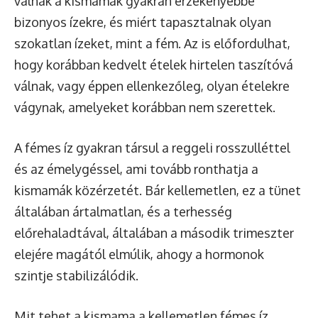
válnak a kismamák gyakran érzékenyebbé
bizonyos ízekre, és miért tapasztalnak olyan
szokatlan ízeket, mint a fém. Az is előfordulhat,
hogy korábban kedvelt ételek hirtelen taszítóvá
válnak, vagy éppen ellenkezőleg, olyan ételekre
vágynak, amelyeket korábban nem szerettek.
A fémes íz gyakran társul a reggeli rosszulléttel
és az émelygéssel, ami tovább ronthatja a
kismamák közérzetét. Bár kellemetlen, ez a tünet
általában ártalmatlan, és a terhesség
előrehaladtával, általában a második trimeszter
elejére magától elmúlik, ahogy a hormonok
szintje stabilizálódik.
Mit tehet a kismama a kellemetlen fémes íz