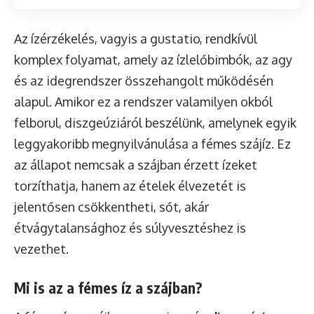
Az ízérzékelés, vagyis a gustatio, rendkívül
komplex folyamat, amely az ízlelőbimbók, az agy
és az idegrendszer összehangolt működésén
alapul. Amikor ez a rendszer valamilyen okból
felborul, diszgeúziáról beszélünk, amelynek egyik
leggyakoribb megnyilvánulása a fémes szájíz. Ez
az állapot nemcsak a szájban érzett ízeket
torzíthatja, hanem az ételek élvezetét is
jelentősen csökkentheti, sőt, akár
étvágytalansághoz és súlyvesztéshez is
vezethet.
Mi is az a fémes íz a szájban?