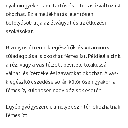
nyálmirigyeket, ami tartós és intenzív ízváltozást
okozhat. Ez a mellékhatás jelentősen
befolyásolhatja az étvágyat és az étkezési
szokásokat.
Bizonyos
étrend-kiegészítők és vitaminok
túladagolása is okozhat fémes ízt. Például a
cink
,
a
réz
, vagy a
vas
túlzott bevitele toxikussá
válhat, és ízérzékelési zavarokat okozhat. A vas-
kiegészítők szedése során különösen gyakori a
fémes íz, különösen nagy dózisok esetén.
Egyéb gyógyszerek, amelyek szintén okozhatnak
fémes ízt: