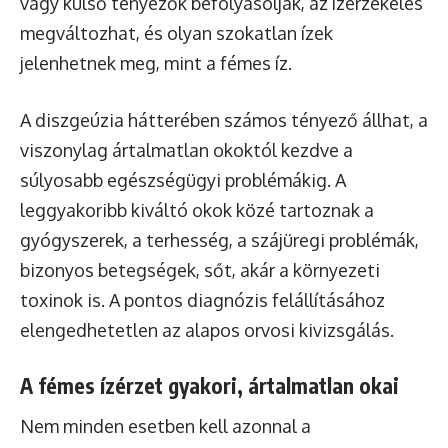
vagy külső tényezők befolyásolják, az ízérzékelés
megváltozhat, és olyan szokatlan ízek
jelenhetnek meg, mint a fémes íz.
A diszgeúzia hátterében számos tényező állhat, a
viszonylag ártalmatlan okoktól kezdve a
súlyosabb egészségügyi problémákig. A
leggyakoribb kiváltó okok közé tartoznak a
gyógyszerek, a terhesség, a szájüregi problémák,
bizonyos betegségek, sőt, akár a környezeti
toxinok is. A pontos diagnózis felállításához
elengedhetetlen az alapos orvosi kivizsgálás.
A fémes ízérzet gyakori, ártalmatlan okai
Nem minden esetben kell azonnal a