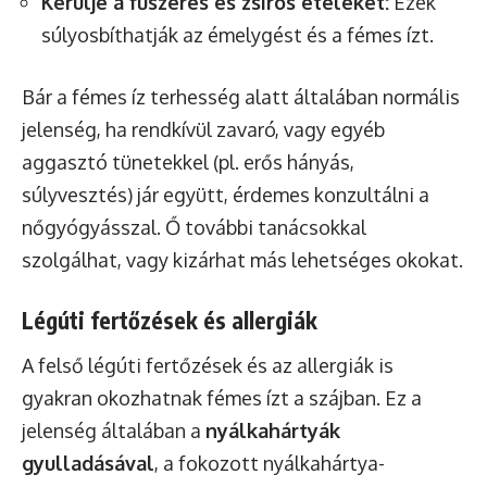
Kerülje a fűszeres és zsíros ételeket:
Ezek
súlyosbíthatják az émelygést és a fémes ízt.
Bár a fémes íz terhesség alatt általában normális
jelenség, ha rendkívül zavaró, vagy egyéb
aggasztó tünetekkel (pl. erős hányás,
súlyvesztés) jár együtt, érdemes konzultálni a
nőgyógyásszal. Ő további tanácsokkal
szolgálhat, vagy kizárhat más lehetséges okokat.
Légúti fertőzések és allergiák
A felső légúti fertőzések és az allergiák is
gyakran okozhatnak fémes ízt a szájban. Ez a
jelenség általában a
nyálkahártyák
gyulladásával
, a fokozott nyálkahártya-