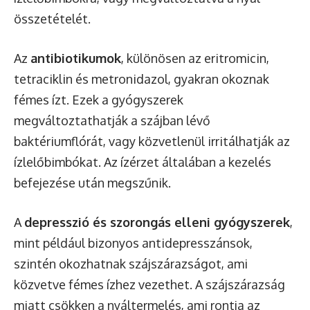
összetételét.
Az
antibiotikumok
, különösen az eritromicin,
tetraciklin és metronidazol, gyakran okoznak
fémes ízt. Ezek a gyógyszerek
megváltoztathatják a szájban lévő
baktériumflórát, vagy közvetlenül irritálhatják az
ízlelőbimbókat. Az ízérzet általában a kezelés
befejezése után megszűnik.
A
depresszió és szorongás elleni gyógyszerek
,
mint például bizonyos antidepresszánsok,
szintén okozhatnak szájszárazságot, ami
közvetve fémes ízhez vezethet. A szájszárazság
miatt csökken a nyáltermelés, ami rontja az