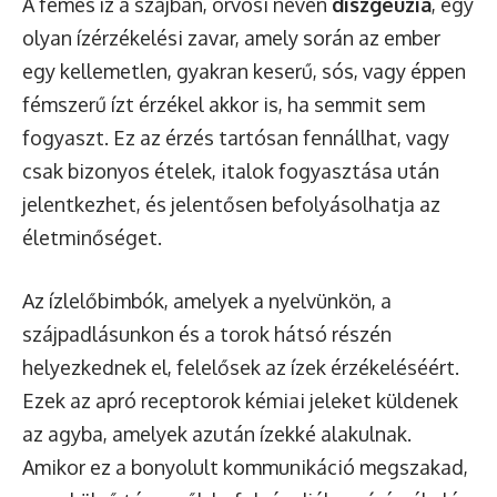
A fémes íz a szájban, orvosi nevén
diszgeúzia
, egy
olyan ízérzékelési zavar, amely során az ember
egy kellemetlen, gyakran keserű, sós, vagy éppen
fémszerű ízt érzékel akkor is, ha semmit sem
fogyaszt. Ez az érzés tartósan fennállhat, vagy
csak bizonyos ételek, italok fogyasztása után
jelentkezhet, és jelentősen befolyásolhatja az
életminőséget.
Az ízlelőbimbók, amelyek a nyelvünkön, a
szájpadlásunkon és a torok hátsó részén
helyezkednek el, felelősek az ízek érzékeléséért.
Ezek az apró receptorok kémiai jeleket küldenek
az agyba, amelyek azután ízekké alakulnak.
Amikor ez a bonyolult kommunikáció megszakad,