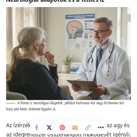
A fémes íz neurológiai állapotok, például Parkinson-kór vagy Alzheimer-kór
korai jele lehet, érdemes figyelni rá.
Az ízérzékelés komplex folyamat, amely az agy és
az idegrendszer összehangolt működését igényli.