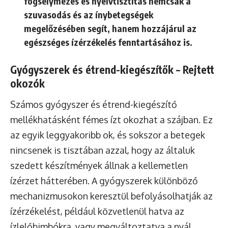
fogselymezés és nyelvtisztítás nemcsak a
szuvasodás és az ínybetegségek
megelőzésében segít, hanem hozzájárul az
egészséges ízérzékelés fenntartásához is.
Gyógyszerek és étrend-kiegészítők – Rejtett
okozók
Számos gyógyszer és étrend-kiegészítő
mellékhatásként fémes ízt okozhat a szájban. Ez
az egyik leggyakoribb ok, és sokszor a betegek
nincsenek is tisztában azzal, hogy az általuk
szedett készítmények állnak a kellemetlen
ízérzet hátterében. A gyógyszerek különböző
mechanizmusokon keresztül befolyásolhatják az
ízérzékelést, például közvetlenül hatva az
ízlelőbimbókra, vagy megváltoztatva a nyál