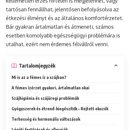
kellemetlen érzés hirtelen is megjelenhet, vagy
tartósan fennállhat, jelentősen befolyásolva az
étkezési élményt és az általános komfortérzetet.
Bár gyakran ártalmatlan és átmeneti, számos
esetben komolyabb egészségügyi problémára is
utalhat, ezért nem érdemes félvállról venni.
Tartalomjegyzék
Mi is az a fémes íz a szájban?
A fémes ízérzet gyakori, ártalmatlan okai
Szájhigiénia és szájüregi problémák
Gyógyszerek és étrend-kiegészítők – Rejtett okozók
Terhesség és hormonális változások
Légúti fertőzések és allergiák