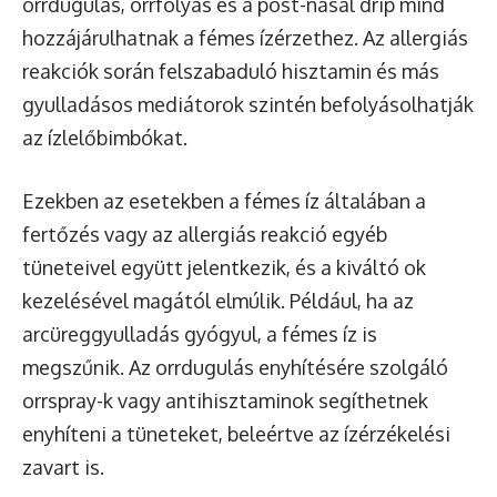
orrdugulás, orrfolyás és a post-nasal drip mind
hozzájárulhatnak a fémes ízérzethez. Az allergiás
reakciók során felszabaduló hisztamin és más
gyulladásos mediátorok szintén befolyásolhatják
az ízlelőbimbókat.
Ezekben az esetekben a fémes íz általában a
fertőzés vagy az allergiás reakció egyéb
tüneteivel együtt jelentkezik, és a kiváltó ok
kezelésével magától elmúlik. Például, ha az
arcüreggyulladás gyógyul, a fémes íz is
megszűnik. Az orrdugulás enyhítésére szolgáló
orrspray-k vagy antihisztaminok segíthetnek
enyhíteni a tüneteket, beleértve az ízérzékelési
zavart is.