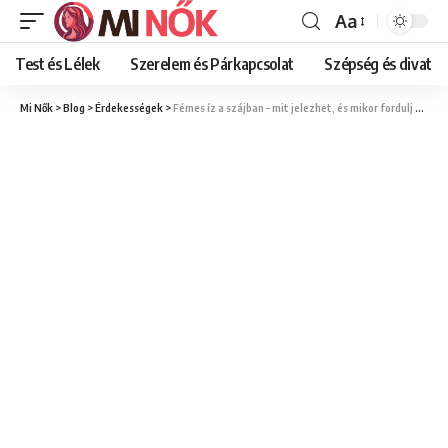
Aa
Font
Resizer
Test és Lélek
Szerelem és Párkapcsolat
Szépség és divat
Mi Nők
>
Blog
>
Érdekességek
>
Fémes íz a szájban – mit jelezhet, és mikor fordulj orvoshoz?