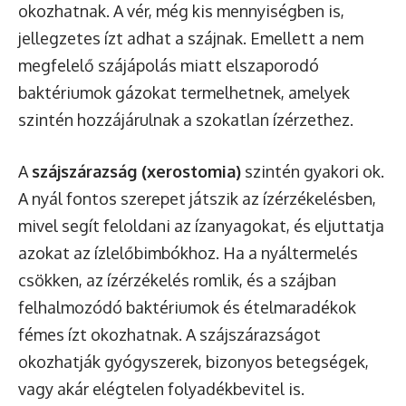
okozhatnak. A vér, még kis mennyiségben is,
jellegzetes ízt adhat a szájnak. Emellett a nem
megfelelő szájápolás miatt elszaporodó
baktériumok gázokat termelhetnek, amelyek
szintén hozzájárulnak a szokatlan ízérzethez.
A
szájszárazság (xerostomia)
szintén gyakori ok.
A nyál fontos szerepet játszik az ízérzékelésben,
mivel segít feloldani az ízanyagokat, és eljuttatja
azokat az ízlelőbimbókhoz. Ha a nyáltermelés
csökken, az ízérzékelés romlik, és a szájban
felhalmozódó baktériumok és ételmaradékok
fémes ízt okozhatnak. A szájszárazságot
okozhatják gyógyszerek, bizonyos betegségek,
vagy akár elégtelen folyadékbevitel is.