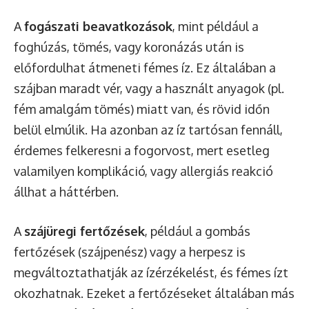
A
fogászati beavatkozások
, mint például a
foghúzás, tömés, vagy koronázás után is
előfordulhat átmeneti fémes íz. Ez általában a
szájban maradt vér, vagy a használt anyagok (pl.
fém amalgám tömés) miatt van, és rövid időn
belül elmúlik. Ha azonban az íz tartósan fennáll,
érdemes felkeresni a fogorvost, mert esetleg
valamilyen komplikáció, vagy allergiás reakció
állhat a háttérben.
A
szájüregi fertőzések
, például a gombás
fertőzések (szájpenész) vagy a herpesz is
megváltoztathatják az ízérzékelést, és fémes ízt
okozhatnak. Ezeket a fertőzéseket általában más