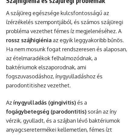
Szájhigiénia és szájüregi problémák
A szájüreg egészsége kulcsfontosságú az
ízérzékelés szempontjából, és számos szájüregi
probléma vezethet fémes íz megjelenéséhez. A
rossz szájhigiénia
az egyik leggyakoribb bűnös.
Ha nem mosunk fogat rendszeresen és alaposan,
az ételmaradékok felhalmozódnak, a
baktériumok elszaporodnak, ami
fogszuvasodáshoz, ínygyulladáshoz és
parodontitishez vezethet.
Az
ínygyulladás (gingivitis)
és a
fogágybetegség (parodontitis)
során az íny
vérzik, gyulladt, és a szájban lévő baktériumok
anyagcseretermékei kellemetlen, fémes ízt