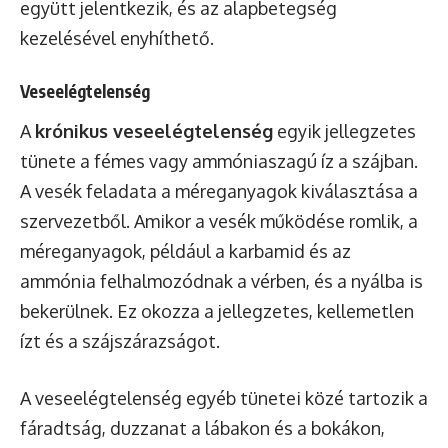
együtt jelentkezik, és az alapbetegség
kezelésével enyhíthető.
Veseelégtelenség
A
krónikus veseelégtelenség
egyik jellegzetes
tünete a fémes vagy ammóniaszagú íz a szájban.
A vesék feladata a méreganyagok kiválasztása a
szervezetből. Amikor a vesék működése romlik, a
méreganyagok, például a karbamid és az
ammónia felhalmozódnak a vérben, és a nyálba is
bekerülnek. Ez okozza a jellegzetes, kellemetlen
ízt és a szájszárazságot.
A veseelégtelenség egyéb tünetei közé tartozik a
fáradtság, duzzanat a lábakon és a bokákon,