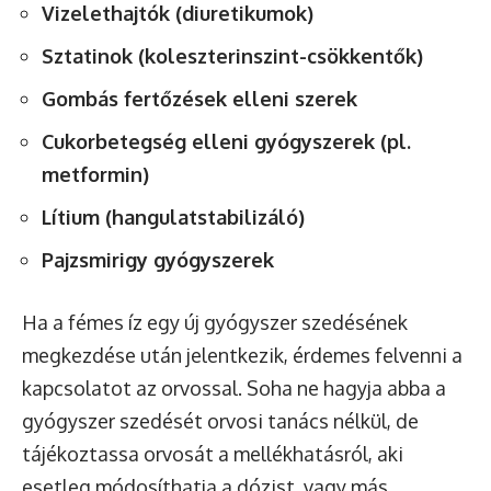
Vizelethajtók (diuretikumok)
Sztatinok (koleszterinszint-csökkentők)
Gombás fertőzések elleni szerek
Cukorbetegség elleni gyógyszerek (pl.
metformin)
Lítium (hangulatstabilizáló)
Pajzsmirigy gyógyszerek
Ha a fémes íz egy új gyógyszer szedésének
megkezdése után jelentkezik, érdemes felvenni a
kapcsolatot az orvossal. Soha ne hagyja abba a
gyógyszer szedését orvosi tanács nélkül, de
tájékoztassa orvosát a mellékhatásról, aki
esetleg módosíthatja a dózist, vagy más