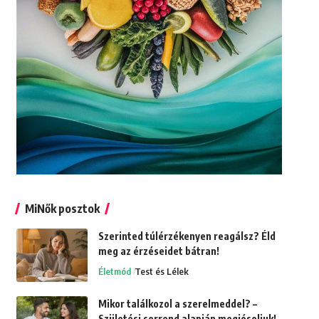
MiNők posztok
Szerinted túlérzékenyen reagálsz? Éld
meg az érzéseidet bátran!
Életmód
Test és Lélek
Mikor találkozol a szerelmeddel? –
Születési sorrend alapján megjósoljuk!