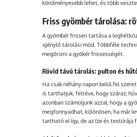
körülményesebb lehet, és több vesztes
Friss gyömbér tárolása: r
A gyömbér frissen tartása a leghétkö
igénylő tárolási mód. Többféle techni
megőrizni a gyökér frissességét.
Rövid távú tárolás: pulton és hű
Ha csak néhány napon belül fel szere
is tarthatjuk, feltéve, hogy száraz, h
azonban számoljunk azzal, hogy a gyö
megfonnyadhat, különösen, ha már le
tartható el így, de az íze és textúráj