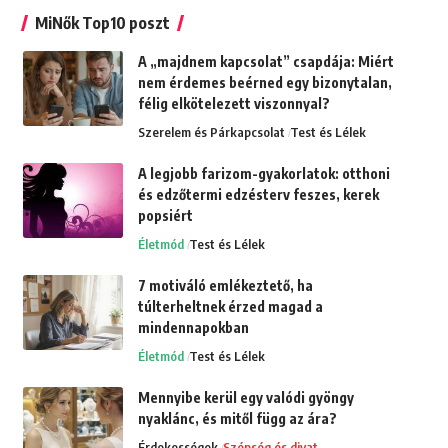
MiNők Top10 poszt
A „majdnem kapcsolat” csapdája: Miért
nem érdemes beérned egy bizonytalan,
félig elkötelezett viszonnyal?
Szerelem és Párkapcsolat
Test és Lélek
A legjobb farizom-gyakorlatok: otthoni
és edzőtermi edzésterv feszes, kerek
popsiért
Életmód
Test és Lélek
7 motiváló emlékeztető, ha
túlterheltnek érzed magad a
mindennapokban
Életmód
Test és Lélek
Mennyibe kerül egy valódi gyöngy
nyaklánc, és mitől függ az ára?
Érdekességek
Szépség és divat