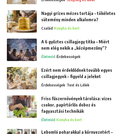
Nagyi grízes mézes tortája – tökéletes
sütemény minden alkalomra?
Család
Konyha és kert
A 6 győztes csillagjegy titka – Miért
nem elég nekik a „középmezőny”?
Életmód
Érdekességek
Ezért nem érdeklődnek tovább egyes
csillagjegyek – figyeld a jeleket
Érdekességek
Test és Lélek
Friss fűszernövények tárolása: vizes
csokor, papírtörlős doboz és
fagyasztási technikák
Életmód
Konyha és kert
Lebomló poharakkal a környezetért –