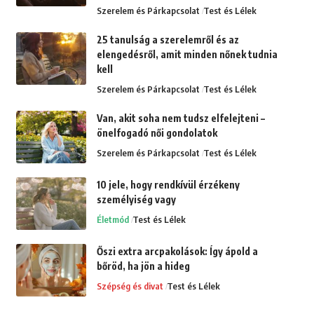
Szerelem és Párkapcsolat
Test és Lélek
25 tanulság a szerelemről és az
elengedésről, amit minden nőnek tudnia
kell
Szerelem és Párkapcsolat
Test és Lélek
Van, akit soha nem tudsz elfelejteni –
önelfogadó női gondolatok
Szerelem és Párkapcsolat
Test és Lélek
10 jele, hogy rendkívül érzékeny
személyiség vagy
Életmód
Test és Lélek
Őszi extra arcpakolások: Így ápold a
bőröd, ha jön a hideg
Szépség és divat
Test és Lélek