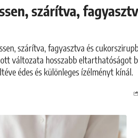
ssen, szárítva, fagyaszt
ssen, szárítva, fagyasztva és cukorszirupb
tott változata hosszabb eltarthatóságot b
téve édes és különleges ízélményt kínál.