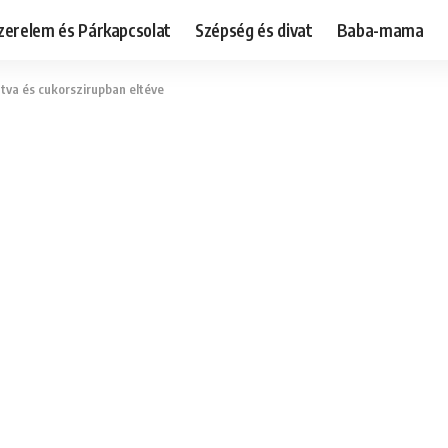
zerelem és Párkapcsolat
Szépség és divat
Baba-mama
ztva és cukorszirupban eltéve