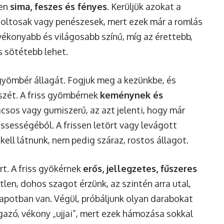
yen
sima, feszes és fényes
. Kerüljük azokat a
foltosak vagy penészesek, mert ezek már a romlás
 vékonyabb és világosabb színű, míg az érettebb,
 sötétebb lehet.
yömbér állagát. Fogjuk meg a kezünkbe, és
szét. A friss gyömbérnek
keménynek és
vacsos vagy gumiszerű, az azt jelenti, hogy már
ssességéből. A frissen letört vagy levágott
kell látnunk, nem pedig száraz, rostos állagot.
t. A friss gyökérnek
erős, jellegzetes, fűszeres
len, dohos szagot érzünk, az szintén arra utal,
apotban van. Végül, próbáljunk olyan darabokat
gazó, vékony „ujjai”, mert ezek hámozása sokkal