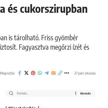
va és cukorszirupban
an is tárolható. Friss gyömbér
iztosít. Fagyasztva megőrzi ízét és
27 perc olvasás
Megosztás
Search
for: