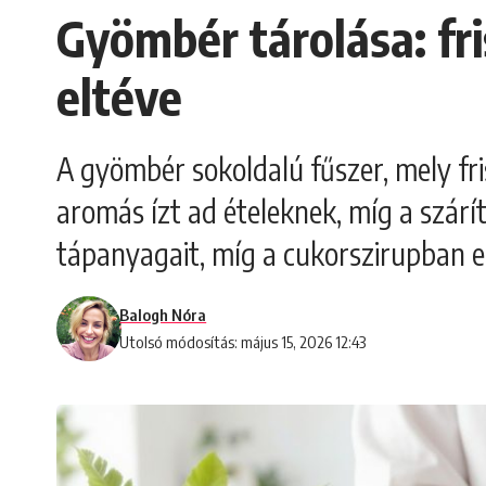
Gyömbér tárolása: fri
eltéve
A gyömbér sokoldalú fűszer, mely fri
aromás ízt ad ételeknek, míg a szárí
tápanyagait, míg a cukorszirupban el
Balogh Nóra
Utolsó módosítás: május 15, 2026 12:43