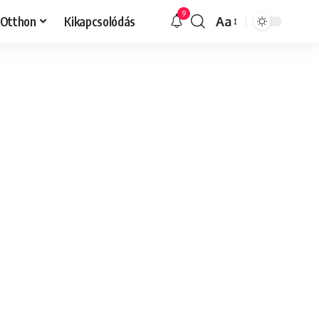
9
Otthon
Kikapcsolódás
Aa
Font
Resizer