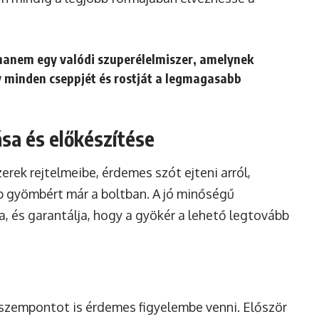
hanem egy valódi szuperélelmiszer, amelynek
y minden cseppjét és rostját a legmagasabb
ása és előkészítése
rek rejtelmeibe, érdemes szót ejteni arról,
b gyömbért már a boltban. A jó minőségű
a, és garantálja, hogy a gyökér a lehető legtovább
 szempontot is érdemes figyelembe venni. Először