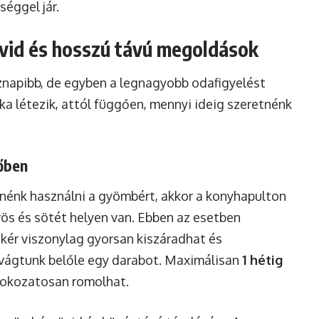
éggel jár.
övid és hosszú távú megoldások
znapibb, de egyben a legnagyobb odafigyelést
ka létezik, attól függően, mennyi ideig szeretnénk
tőben
tnénk használni a gyömbért, akkor a konyhapulton
űvös és sötét helyen van. Ebben az esetben
kér viszonylag gyorsan kiszáradhat és
vágtunk belőle egy darabot. Maximálisan
1 hétig
a fokozatosan romolhat.