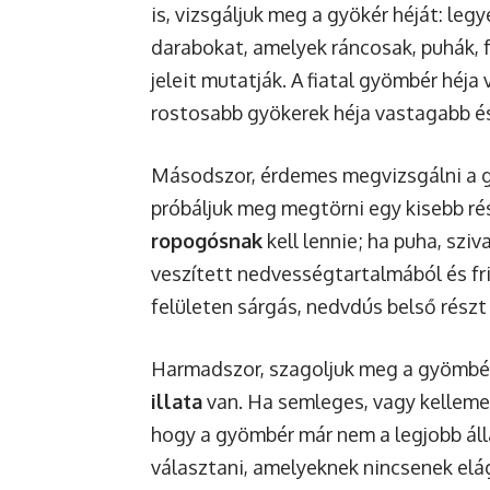
is, vizsgáljuk meg a gyökér héját: leg
darabokat, amelyek ráncosak, puhák, 
jeleit mutatják. A fiatal gyömbér héja
rostosabb gyökerek héja vastagabb és
Másodszor, érdemes megvizsgálni a g
próbáljuk meg megtörni egy kisebb ré
ropogósnak
kell lennie; ha puha, szi
veszített nedvességtartalmából és fri
felületen sárgás, nedvdús belső részt 
Harmadszor, szagoljuk meg a gyömbér
illata
van. Ha semleges, vagy kellemet
hogy a gyömbér már nem a legjobb áll
választani, amelyeknek nincsenek elá