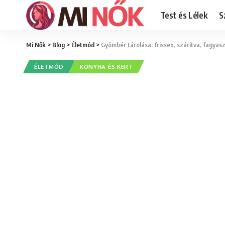
Test és Lélek
S
Mi Nők
>
Blog
>
Életmód
>
Gyömbér tárolása: frissen, szárítva, fagyas
ÉLETMÓD
KONYHA ÉS KERT