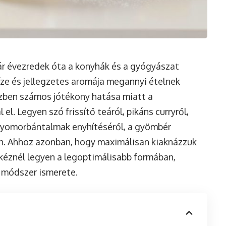
ár évezredek óta a konyhák és a gyógyászat
íze és jellegzetes aromája megannyi ételnek
özben számos jótékony hatása miatt a
 el. Legyen szó frissítő teáról, pikáns curryről,
gyomorbántalmak enyhítéséről, a gyömbér
n. Ahhoz azonban, hogy maximálisan kiaknázzuk
 kéznél legyen a legoptimálisabb formában,
 módszer ismerete.