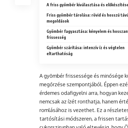
A friss gyömbér kiválasztása és előkészítés
Friss gyömbér tárolása: rövid és hosszú táv
megoldások
Gyömbér fagyasztása: kényelem és hosszan
frissesség
Gyömbér szárítása: intenzív íz és végtelen
eltarthatóság
A gyömbér frissessége és minősége k
megőrzése szempontjából. Éppen ezért
érdemes odafigyelni arra, hogyan keze
nemcsak az ízét ronthatja, hanem ért
romlásához is vezethet. Ez a részle
tartósítási módszeren, a frissen tart
cukorszirupban való eltevésig, hogy 