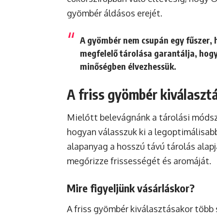
gyömbér áldásos erejét.
A gyömbér nem csupán egy fűszer, 
megfelelő tárolása garantálja, hog
minőségben élvezhessük.
A friss gyömbér kiválaszt
Mielőtt belevágnánk a tárolási módsze
hogyan válasszuk ki a legoptimálisab
alapanyag a hosszú távú tárolás alapj
megőrizze frissességét és aromáját.
Mire figyeljünk vásárláskor?
A friss gyömbér kiválasztásakor több