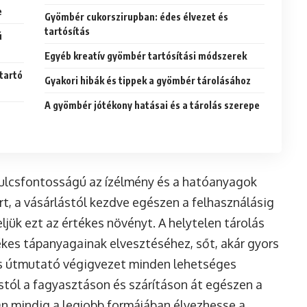
e
Gyömbér cukorszirupban: édes élvezet és
tartósítás
ú
Egyéb kreatív gyömbér tartósítási módszerek
tartó
Gyakori hibák és tippek a gyömbér tárolásához
A gyömbér jótékony hatásai és a tárolás szerepe
ulcsfontosságú az ízélmény és a hatóanyagok
, a vásárlástól kezdve egészen a felhasználásig
ljük ezt az értékes növényt. A helytelen tárolás
ékes tápanyagainak elvesztéséhez, sőt, akár gyors
tes útmutató végigvezet minden lehetséges
ástól a fagyasztáson és szárításon át egészen a
Ön mindig a legjobb formájában élvezhesse a