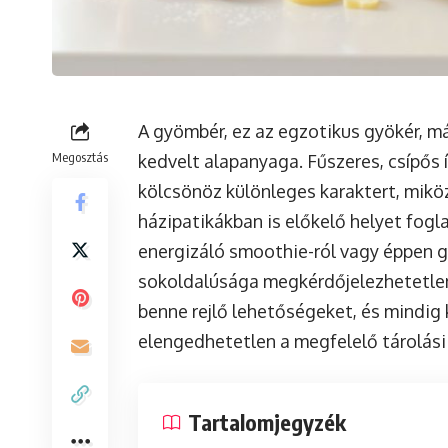
A gyömbér, ez az egzotikus gyökér, m
Megosztás
kedvelt alapanyaga. Fűszeres, csípős 
kölcsönöz különleges karaktert, mik
házipatikákban is előkelő helyet foglal
energizáló smoothie-ról vagy éppen 
sokoldalúsága megkérdőjelezhetetle
benne rejlő lehetőségeket, és mindig
elengedhetetlen a megfelelő tárolási
Tartalomjegyzék