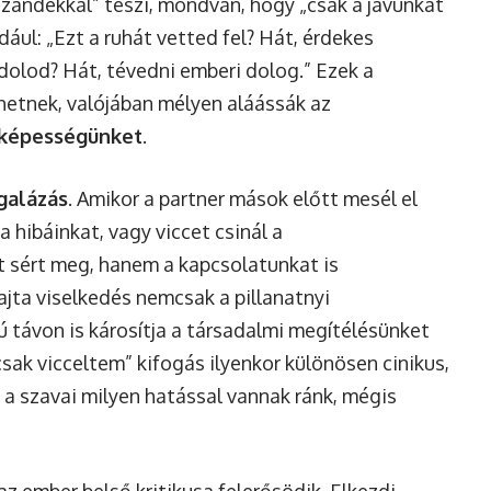
szándékkal” teszi, mondván, hogy „csak a javunkat
ldául: „Ezt a ruhát vetted fel? Hát, érdekes
dolod? Hát, tévedni emberi dolog.” Ezek a
hetnek, valójában mélyen aláássák az
 képességünket
.
galázás
. Amikor a partner mások előtt mesél el
a hibáinkat, vagy viccet csinál a
 sért meg, hanem a kapcsolatunkat is
fajta viselkedés nemcsak a pillanatnyi
távon is károsítja a társadalmi megítélésünket
sak vicceltem” kifogás ilyenkor különösen cinikus,
 a szavai milyen hatással vannak ránk, mégis
az ember belső kritikusa felerősödik. Elkezdi