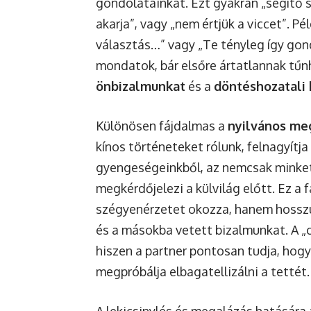
gondolatainkat. Ezt gyakran „segítő 
akarja”, vagy „nem értjük a viccet”. Pé
választás…” vagy „Te tényleg így gon
mondatok, bár elsőre ártatlannak tűn
önbizalmunkat
és a
döntéshozatali
Különösen fájdalmas a
nyilvános me
kínos történeteket rólunk, felnagyítja 
gyengeségeinkből, az nemcsak minket
megkérdőjelezi a külvilág előtt. Ez a 
szégyenérzetet okozza, hanem hosszú 
és a másokba vetett bizalmunkat. A „c
hiszen a partner pontosan tudja, hogy
megpróbálja elbagatellizálni a tettét.
A lekicsinylés és megalázás hatására 