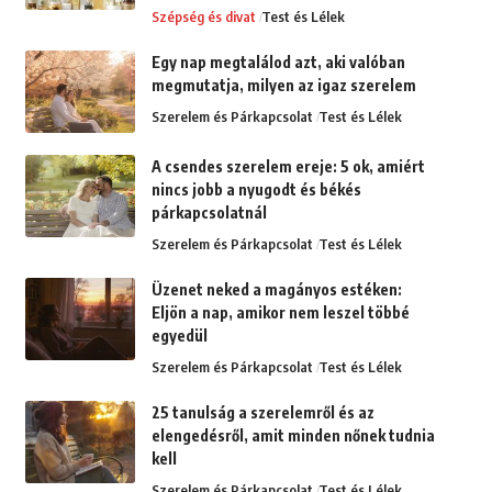
Szépség és divat
Test és Lélek
Egy nap megtalálod azt, aki valóban
megmutatja, milyen az igaz szerelem
Szerelem és Párkapcsolat
Test és Lélek
A csendes szerelem ereje: 5 ok, amiért
nincs jobb a nyugodt és békés
párkapcsolatnál
Szerelem és Párkapcsolat
Test és Lélek
Üzenet neked a magányos estéken:
Eljön a nap, amikor nem leszel többé
egyedül
Szerelem és Párkapcsolat
Test és Lélek
25 tanulság a szerelemről és az
elengedésről, amit minden nőnek tudnia
kell
Szerelem és Párkapcsolat
Test és Lélek