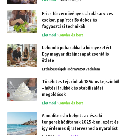
Friss fűszernövények tárolása: vizes
csokor, papírtörlős doboz és
fagyasztási technikák
Életmód
Konyha és kert
Lebomló poharakkal a környezetért –
Egy magyar dizájncsapat zseniális
ötlete
Érdekességek
Környezetvédelem
Tökéletes tejszínhab 18%-os tejszínből
– hűtési trükkök és stabilizálási
megoldások
Életmód
Konyha és kert
A mediterrán helyett az északi
tengerek hódítanak 2025-ben, ezért és
így érdemes újratervezned a nyaralást