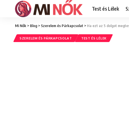
Test és Lélek
S
Mi Nők
>
Blog
>
Szerelem és Párkapcsolat
>
Ha ezt az 5 dolgot megtesz
SZERELEM ÉS PÁRKAPCSOLAT
TEST ÉS LÉLEK