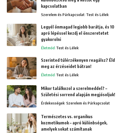
kapcsolatban
Szerelem és Párkapcsolat
Test és Lélek
Legyél önmagad legjobb barátja, és 10
apró lépéssel kezdj el önszeretetet
gyakorolni
Életmód
Test és Lélek
Szerinted túlérzékenyen reagálsz? Éld
meg az érzéseidet bátran!
Életmód
Test és Lélek
Mikor találkozol a szerelmeddel? –
Születési sorrend alapján megjósoljuk!
Érdekességek
Szerelem és Párkapcsolat
Természetes vs. organikus
kozmetikumok – apró különbségek,
amelyek sokat számítanak