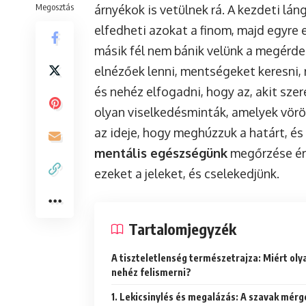
Megosztás
árnyékok is vetülnek rá. A kezdeti lá
elfedheti azokat a finom, majd egyre 
másik fél nem bánik velünk a megérde
elnézőek lenni, mentségeket keresni, 
és nehéz elfogadni, hogy az, akit sze
olyan viselkedésminták, amelyek vörös
az ideje, hogy meghúzzuk a határt, és
mentális egészségünk
megőrzése ér
ezeket a jeleket, és cselekedjünk.
Tartalomjegyzék
A tiszteletlenség természetrajza: Miért oly
nehéz felismerni?
1. Lekicsinylés és megalázás: A szavak mérg