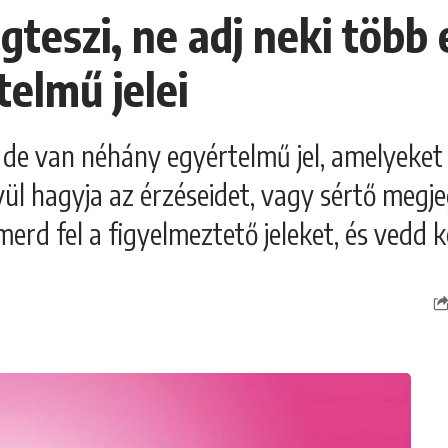
gteszi, ne adj neki több 
telmű jelei
, de van néhány egyértelmű jel, amelyeke
ül hagyja az érzéseidet, vagy sértő megjeg
smerd fel a figyelmeztető jeleket, és ved