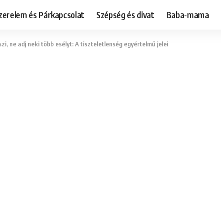
zerelem és Párkapcsolat
Szépség és divat
Baba-mama
i, ne adj neki több esélyt: A tiszteletlenség egyértelmű jelei