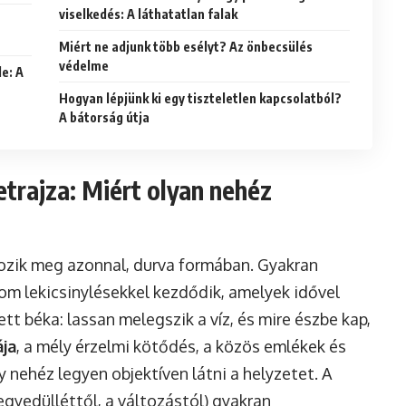
viselkedés: A láthatatlan falak
Miért ne adjunk több esélyt? Az önbecsülés
védelme
e: A
Hogyan lépjünk ki egy tiszteletlen kapcsolatból?
A bátorság útja
etrajza: Miért olyan nehéz
ozik meg azonnal, durva formában. Gyakran
om lekicsinylésekkel kezdődik, amelyek idővel
ett béka: lassan melegszik a víz, és mire észbe kap,
ja
, a mély érzelmi kötődés, a közös emlékek és
 nehéz legyen objektíven látni a helyzetet. A
egyedülléttől, a változástól) gyakran