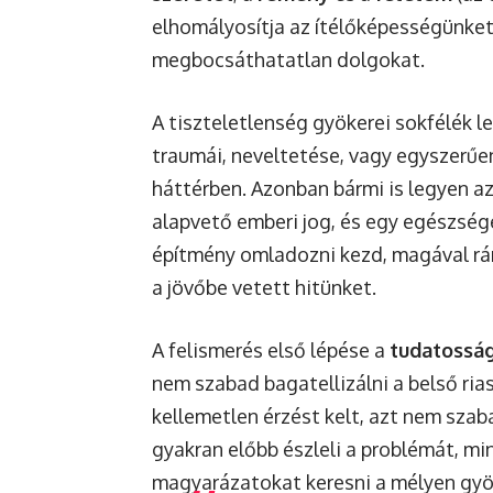
elhomályosítja az ítélőképességünket,
megbocsáthatatlan dolgokat.
A tiszteletlenség gyökerei sokfélék l
traumái, neveltetése, vagy egyszerűe
háttérben. Azonban bármi is legyen az 
alapvető emberi jog, és egy egészsége
építmény omladozni kezd, magával rá
a jövőbe vetett hitünket.
A felismerés első lépése a
tudatossá
nem szabad bagatellizálni a belső rias
kellemetlen érzést kelt, azt nem szaba
gyakran előbb észleli a problémát, mi
magyarázatokat keresni a mélyen gyö