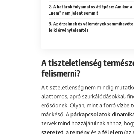
2. A határok folyamatos átlépése: Amikor a
„nem” nem jelent semmit
3. Az érzelmek és vélemények semmibevétel
lelki érvénytelenítés
A tiszteletlenség termész
felismerni?
A tiszteletlenség nem mindig mutatk
alattomos, apró szurkálódásokkal, fin
erősödnek. Olyan, mint a forró vízbe t
már késő. A
párkapcsolatok dinamiká
tervek mind hozzájárulnak ahhoz, hogy
szeretet
, a
remény
és a
félelem
(az 