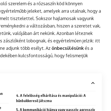
ngoló szerelem és a rózsaszín köd könnyen
egyértelműbb jeleket, amelyek arra utalnak, hogy a
melt tisztelettel. Sokszor hajlamosak vagyunk
reménykedni a változásban, hiszen a szeretet vak,
retünk, valójában árt nekünk. Azonban léteznek
 zászlóként lobognak, és egyértelműen jelzik: itt
 ne adjunk több esélyt. Az
önbecsülésünk
és a
dekében kulcsfontosságú, hogy felismerjük
an
4. A felelősség elhárítása és manipuláció: A
bűnbakkereső játszma
e
5. A kommunikáció hiánya vagy passzív-agresszív