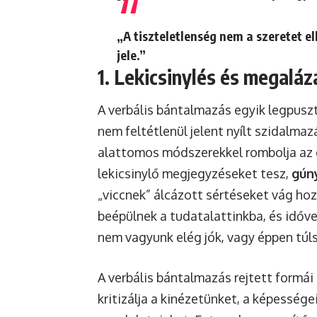
„A tiszteletlenség nem a szeretet e
jele.”
1. Lekicsinylés és megalá
A verbális bántalmazás egyik legpuszt
nem feltétlenül jelent nyílt szidalmaz
alattomos módszerekkel rombolja az 
lekicsinylő megjegyzéseket tesz,
gún
„viccnek” álcázott sértéseket vág hoz
beépülnek a tudatalattinkba, és időve
nem vagyunk elég jók, vagy éppen tú
A verbális bántalmazás rejtett formái
kritizálja a kinézetünket, a képessége