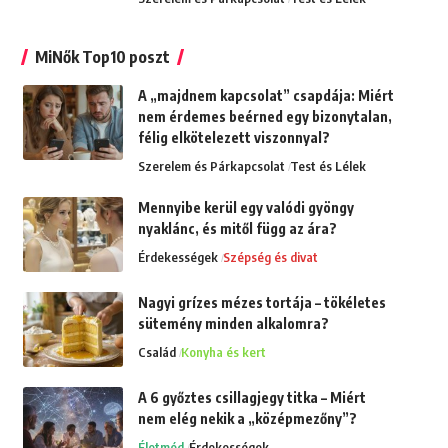
MiNők Top10 poszt
A „majdnem kapcsolat” csapdája: Miért
nem érdemes beérned egy bizonytalan,
félig elkötelezett viszonnyal?
Szerelem és Párkapcsolat
Test és Lélek
Mennyibe kerül egy valódi gyöngy
nyaklánc, és mitől függ az ára?
Érdekességek
Szépség és divat
Nagyi grízes mézes tortája – tökéletes
sütemény minden alkalomra?
Család
Konyha és kert
A 6 győztes csillagjegy titka – Miért
nem elég nekik a „középmezőny”?
Életmód
Érdekességek