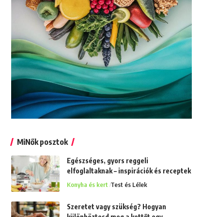
MiNők posztok
Egészséges, gyors reggeli
elfoglaltaknak – inspirációk és receptek
Konyha és kert
Test és Lélek
Szeretet vagy szükség? Hogyan
különböztesd meg a kettőt egy