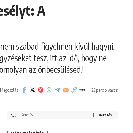
esélyt: A
t nem szabad figyelmen kívül hagyni.
yzéseket tesz, itt az idő, hogy ne
d komolyan az önbecsülésed!
25 perc olvasás
Megosztás
Search
for: