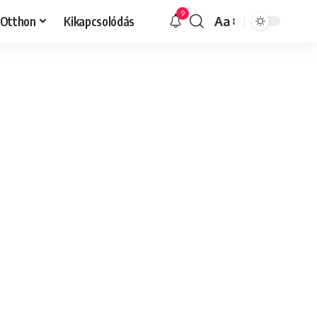
9
Otthon
Kikapcsolódás
Aa
Font
Resizer