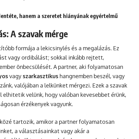
llentéte, hanem a szeretet hiányának egyértelmű
zás: A szavak mérge
ítóbb formája a lekicsinylés és a megalázás. Ez
ást vagy ordibálást; sokkal inkább rejtett,
ember önbecsülését. A partner, aki folyamatosan
yos
vagy
szarkasztikus
hangnemben beszél, vagy
zánk, valójában a lelkünket mérgezi. Ezek a szavak
l elhitetik velünk, hogy valóban kevesebbet érünk,
lságosan érzékenyek vagyunk.
 közé tartozik, amikor a partner folyamatosan
inket, a választásainkat vagy akár a