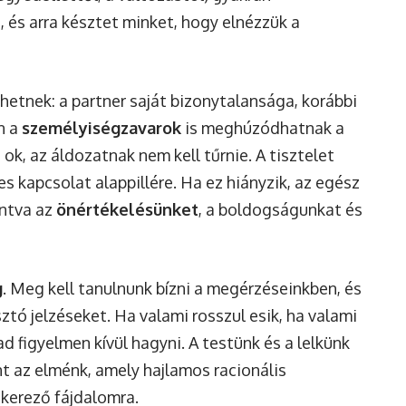
 és arra késztet minket, hogy elnézzük a
ehetnek: a partner saját bizonytalansága, korábbi
n a
személyiségzavarok
is meghúzódhatnak a
ok, az áldozatnak nem kell tűrnie. A tisztelet
s kapcsolat alappillére. Ha ez hiányzik, az egész
ntva az
önértékelésünket
, a boldogságunkat és
g
. Meg kell tanulnunk bízni a megérzéseinkben, és
ztó jelzéseket. Ha valami rosszul esik, ha valami
d figyelmen kívül hagyni. A testünk és a lelkünk
nt az elménk, amely hajlamos racionális
kerező fájdalomra.