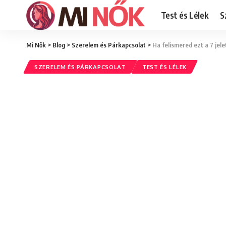
Test és Lélek
S
Mi Nők
>
Blog
>
Szerelem és Párkapcsolat
>
Ha felismered ezt a 7 jel
SZERELEM ÉS PÁRKAPCSOLAT
TEST ÉS LÉLEK