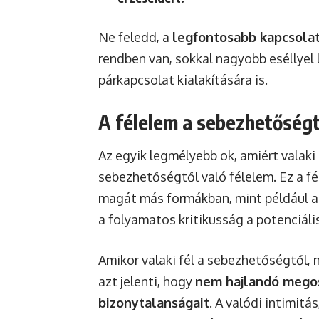
Ne feledd, a
legfontosabb kapcsola
rendben van, sokkal nagyobb eséllyel
párkapcsolat kialakítására is.
A félelem a sebezhetőségtő
Az egyik legmélyebb ok, amiért valaki
sebezhetőségtől való félelem. Ez a f
magát más formákban, mint például a 
a folyamatos kritikusság a potenciáli
Amikor valaki fél a sebezhetőségtől,
azt jelenti, hogy
nem hajlandó megosz
bizonytalanságait
. A valódi intimit