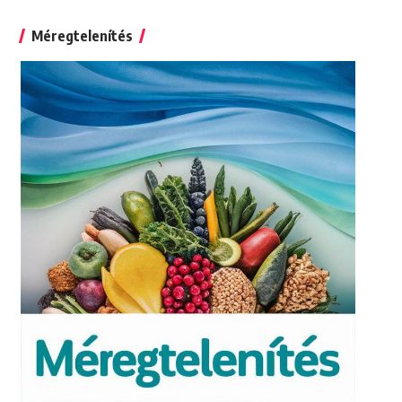
for:
Méregtelenítés