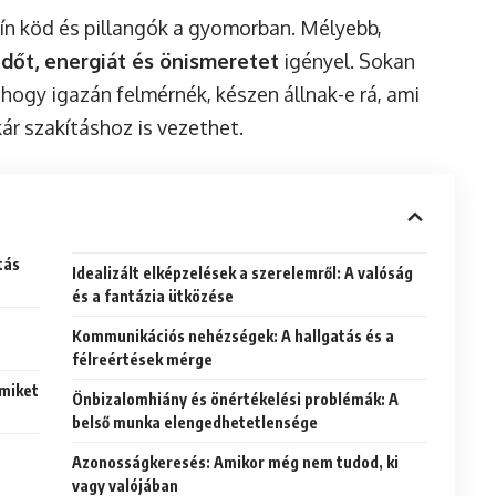
ín köd és pillangók a gyomorban. Mélyebb,
időt, energiát és önismeretet
igényel. Sokan
hogy igazán felmérnék, készen állnak-e rá, ami
ár szakításhoz is vezethet.
tás
Idealizált elképzelések a szerelemről: A valóság
és a fantázia ütközése
Kommunikációs nehézségek: A hallgatás és a
félreértések mérge
amiket
Önbizalomhiány és önértékelési problémák: A
belső munka elengedhetetlensége
Azonosságkeresés: Amikor még nem tudod, ki
vagy valójában