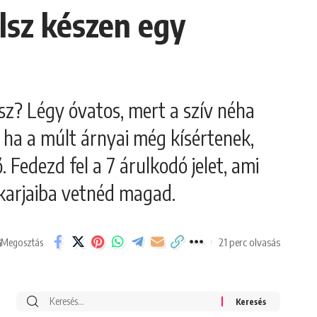
llsz készen egy
sz? Légy óvatos, mert a szív néha
 ha a múlt árnyai még kísértenek,
Fedezd fel a 7 árulkodó jelet, ami
karjaiba vetnéd magad.
21 perc olvasás
Megosztás
Search