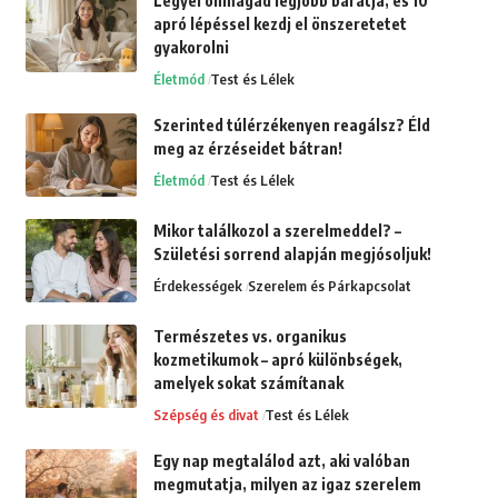
Legyél önmagad legjobb barátja, és 10
apró lépéssel kezdj el önszeretetet
gyakorolni
Életmód
Test és Lélek
Szerinted túlérzékenyen reagálsz? Éld
meg az érzéseidet bátran!
Életmód
Test és Lélek
Mikor találkozol a szerelmeddel? –
Születési sorrend alapján megjósoljuk!
Érdekességek
Szerelem és Párkapcsolat
Természetes vs. organikus
kozmetikumok – apró különbségek,
amelyek sokat számítanak
Szépség és divat
Test és Lélek
Egy nap megtalálod azt, aki valóban
megmutatja, milyen az igaz szerelem