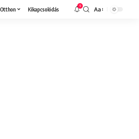
9
Otthon
Kikapcsolódás
Aa
Font
Resizer