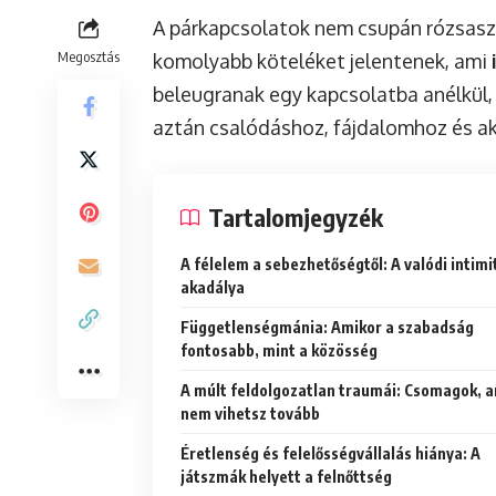
A párkapcsolatok nem csupán rózsasz
Megosztás
komolyabb köteléket jelentenek, ami
beleugranak egy kapcsolatba anélkül, 
aztán csalódáshoz, fájdalomhoz és ak
Tartalomjegyzék
A félelem a sebezhetőségtől: A valódi intimi
akadálya
Függetlenségmánia: Amikor a szabadság
fontosabb, mint a közösség
A múlt feldolgozatlan traumái: Csomagok, 
nem vihetsz tovább
Éretlenség és felelősségvállalás hiánya: A
játszmák helyett a felnőttség