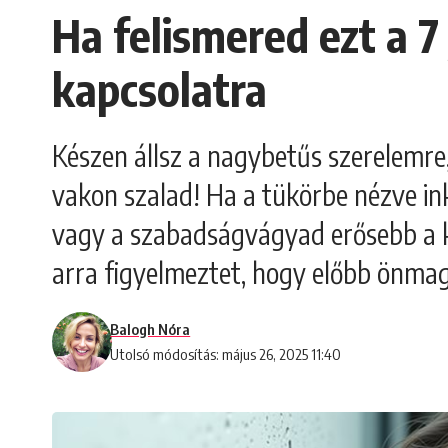
Ha felismered ezt a 7
kapcsolatra
Készen állsz a nagybetűs szerelemre,
vakon szalad! Ha a tükörbe nézve ink
vagy a szabadságvágyad erősebb a köt
arra figyelmeztet, hogy előbb önma
Balogh Nóra
Utolsó módosítás: május 26, 2025 11:40