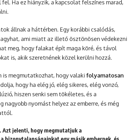
fel. Ha ez hiányzik, a kapcsolat felszínes marad,
lni.
tok állnak a háttérben. Egy korábbi csalódás,
hagyhat, ami miatt az illető ösztönösen védekezni
at meg, hogy falakat épít maga köré, és távol
at is, akik szeretnének közel kerülni hozzá.
n is megmutatkozhat, hogy valaki
folyamatosan
dolja, hogy ha elég jó, elég sikeres, elég vonzó,
lúzió, hiszen senki sem tökéletes, és a
ég nagyobb nyomást helyez az emberre, és még
attól.
t. Azt jelenti, hogy megmutatjuk a
s a bizonytalanságainkat egy másik embernek, és