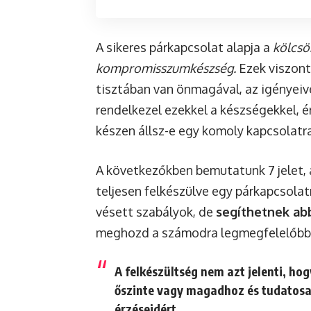
A sikeres párkapcsolat alapja a
kölcsö
kompromisszumkészség.
Ezek viszont
tisztában van önmagával, az igényeive
rendelkezel ezekkel a készségekkel,
készen állsz-e egy komoly kapcsolatra
A következőkben bemutatunk 7 jelet,
teljesen felkészülve egy párkapcsola
vésett szabályok, de
segíthetnek abb
meghozd a számodra legmegfelelőbb
A felkészültség nem azt jelenti, ho
őszinte vagy magadhoz és tudatosan 
érzéseidért.