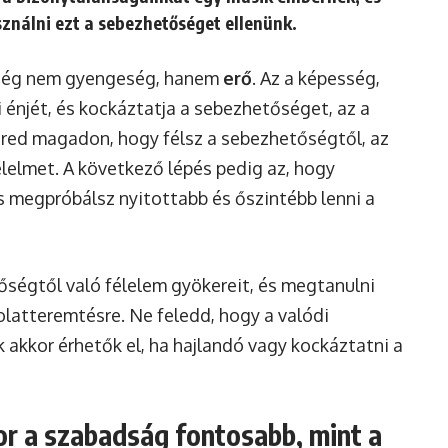
ználni ezt a sebezhetőséget ellenünk.
őség nem gyengeség, hanem
erő
. Az a képesség,
 énjét, és kockáztatja a sebezhetőséget, az a
mered magadon, hogy félsz a sebezhetőségtől, az
élelmet. A következő lépés pedig az, hogy
s megpróbálsz nyitottabb és őszintébb lenni a
tőségtől való félelem gyökereit, és megtanulni
atteremtésre. Ne feledd, hogy a valódi
 akkor érhetők el, ha hajlandó vagy kockáztatni a
r a szabadság fontosabb, mint a