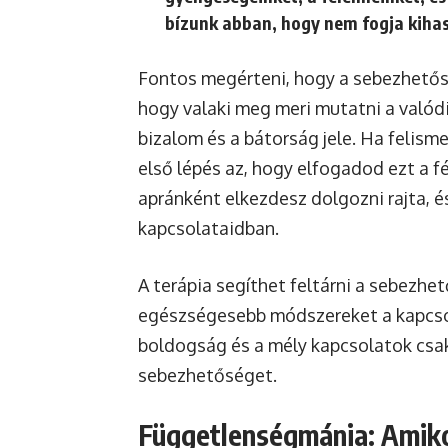
bízunk abban, hogy nem fogja kihas
Fontos megérteni, hogy a sebezhet
hogy valaki meg meri mutatni a valódi
bizalom és a bátorság jele. Ha felis
első lépés az, hogy elfogadod ezt a f
apránként elkezdesz dolgozni rajta, é
kapcsolataidban.
A terápia segíthet feltárni a sebezhe
egészségesebb módszereket a kapcsol
boldogság és a mély kapcsolatok csak
sebezhetőséget.
Függetlenségmánia: Amiko