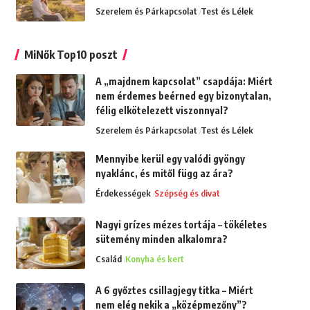
Szerelem és Párkapcsolat
Test és Lélek
MiNők Top10 poszt
A „majdnem kapcsolat” csapdája: Miért
nem érdemes beérned egy bizonytalan,
félig elkötelezett viszonnyal?
Szerelem és Párkapcsolat
Test és Lélek
Mennyibe kerül egy valódi gyöngy
nyaklánc, és mitől függ az ára?
Érdekességek
Szépség és divat
Nagyi grízes mézes tortája – tökéletes
sütemény minden alkalomra?
Család
Konyha és kert
A 6 győztes csillagjegy titka – Miért
nem elég nekik a „középmezőny”?