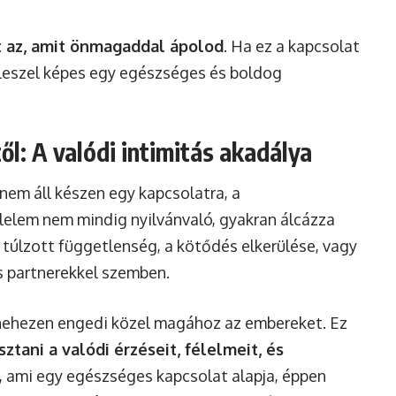
t az, amit önmagaddal ápolod
. Ha ez a kapcsolat
 leszel képes egy egészséges és boldog
l: A valódi intimitás akadálya
 nem áll készen egy kapcsolatra, a
élelem nem mindig nyilvánvaló, gyakran álcázza
túlzott függetlenség, a kötődés elkerülése, vagy
s partnerekkel szemben.
 nehezen engedi közel magához az embereket. Ez
tani a valódi érzéseit, félelmeit, és
ás, ami egy egészséges kapcsolat alapja, éppen