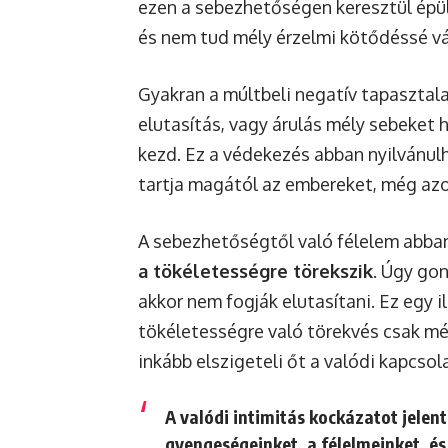
ezen a sebezhetőségen keresztül épül 
és nem tud mély érzelmi kötődéssé vá
Gyakran a múltbeli negatív tapasztala
elutasítás, vagy árulás mély sebeket 
kezd. Ez a védekezés abban nyilvánulh
tartja magától az embereket, még azok
A sebezhetőségtől való félelem abba
a tökéletességre törekszik
. Úgy gon
akkor nem fogják elutasítani. Ez egy il
tökéletességre való törekvés csak m
inkább elszigeteli őt a valódi kapcsol
A valódi intimitás kockázatot jelen
gyengeségeinket, a félelmeinket, é