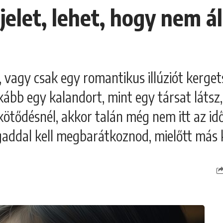
 jelet, lehet, hogy nem á
 vagy csak egy romantikus illúziót kerget
ább egy kalandort, mint egy társat látsz,
ődésnél, akkor talán még nem itt az idő. 
gaddal kell megbarátkoznod, mielőtt más 