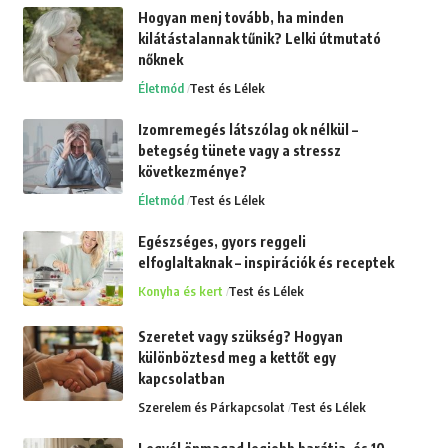
Hogyan menj tovább, ha minden
kilátástalannak tűnik? Lelki útmutató
nőknek
Életmód
Test és Lélek
Izomremegés látszólag ok nélkül –
betegség tünete vagy a stressz
következménye?
Életmód
Test és Lélek
Egészséges, gyors reggeli
elfoglaltaknak – inspirációk és receptek
Konyha és kert
Test és Lélek
Szeretet vagy szükség? Hogyan
különböztesd meg a kettőt egy
kapcsolatban
Szerelem és Párkapcsolat
Test és Lélek