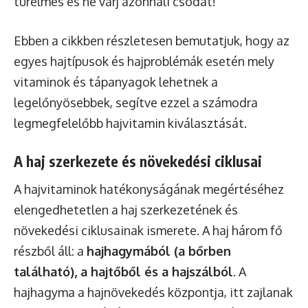
türelmes és ne várj azonnali csodát!
Ebben a cikkben részletesen bemutatjuk, hogy az
egyes hajtípusok és hajproblémák esetén mely
vitaminok és tápanyagok lehetnek a
legelőnyösebbek, segítve ezzel a számodra
legmegfelelőbb hajvitamin kiválasztását.
A haj szerkezete és növekedési ciklusai
A hajvitaminok hatékonyságának megértéséhez
elengedhetetlen a haj szerkezetének és
növekedési ciklusainak ismerete. A haj három fő
részből áll: a
hajhagymából (a bőrben
található), a hajtőből és a hajszálból
. A
hajhagyma a hajnövekedés központja, itt zajlanak