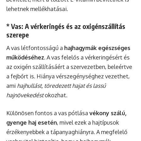
lehetnek mellékhatásai.
* Vas: A vérkeringés és az oxigénszállítás
szerepe
A vas létfontosságú a
hajhagymák egészséges
működéséhez
. A vas felelős a vérkeringésért és
az oxigén szállításáért a szervezetben, beleértve
a fejbőrt is. Hiánya vérszegénységhez vezethet,
ami
hajhullást, töredezett hajat és lassú
hajnövekedést
okozhat.
Különösen fontos a vas pótlása
vékony szálú,
gyenge haj esetén
, mivel ezek a hajtípusok
érzékenyebbek a tápanyaghiányra. A megfelelő