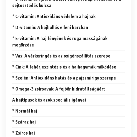
sejtosztódás kulcsa
* C-vitamin: Antioxidáns védelem a hajnak
* D-vitamin: A hajhullás elleni harcban
* E-vitamin: A haj fényének és rugalmasságának
megőrzése
* Vas: A vérkeringés és az oxigénszállítás szerepe
* Cink: A fehérjeszintézis és a hajhagymák működése
* Szelén: Antioxidáns hatás és a pajzsmirigy szerepe
* Omega-3 zsírsavak: A fejbőr hidratáltságáért
A hajtípusok és azok speciális igényei
* Normál haj
* Száraz haj
* Zsíros haj