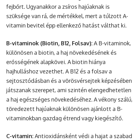
fejbőrt. Ugyanakkor a zsíros hajúaknak is
szüksége van rá, de mértékkel, mert a túlzott A-
vitamin bevitel épp ellenkező hatást válthat ki.
B-vitaminok (Biotin, B12, Folsav):
A B-vitaminok,
különösen a biotin, a haj növekedésének és
erősségének alapkövei. A biotin hiánya
hajhulláshoz vezethet. A B12 és a folsav a
sejtosztódásban és a vörösvérsejtek képzésében
játszanak szerepet, ami szintén elengedhetetlen
a haj egészséges növekedéséhez. A vékony szálú,
töredezett hajúaknak különösen ajánlott a B-
vitaminokban gazdag étrend vagy kiegészítő.
C-vitamin:
Antioxidánsként védi a hajat a szabad