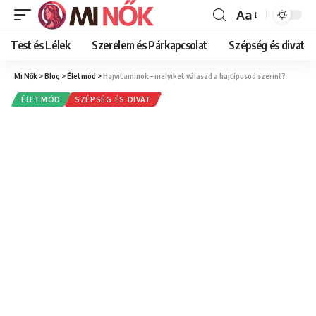
Aa
Font
Resizer
Test és Lélek
Szerelem és Párkapcsolat
Szépség és divat
Mi Nők
>
Blog
>
Életmód
>
Hajvitaminok – melyiket válaszd a hajtípusod szerint?
ÉLETMÓD
SZÉPSÉG ÉS DIVAT