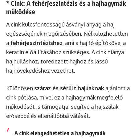
* Cink: A fehérjeszintézis és a hajhagymák
működése
A cink kulcsfontosságú ásványi anyag a haj
egészségének megőrzésében. Nélkülözhetetlen
a
fehérjeszintézishez
, ami a haj fő építőköve, a
keratin előállításához szükséges. A cink hiánya
hajhulláshoz, töredezett hajhoz és lassú
hajnövekedéshez vezethet.
Különösen
száraz és sérült hajúaknak
ajánlott a
cink pótlása, mivel ez a hajhagymák megfelelő
működését is támogatja, segítve a hajszálak
erősebbé és ellenállóbbá válását.
A cink elengedhetetlen a hajhagymák