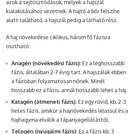
azok a sejtosztódások, melyek a hajszál
kialakulásához vezetnek. A hajtő a bőr felszíne
alatt található, a hajszál pedig a látható rész.
A haj növekedése ciklikus, három fő fázisra
osztható:
Anagén (növekedési fázis):
Ez a leghosszabb
fázis, általában 2-7 évig tart. A hajszálak ebben
a fázisban folyamatosan nőnek. Minél
hosszabb ez a fázis, annál hosszabb lehet a haj.
Katagén (átmeneti fázis):
Ez egy rövid, kb. 2-3
hetes fázis, amikor a hajnövekedés lelassul és a
hajhagyma elválik a tápanyagellátástól.
Telogén (nyugalmi fázis):
Ez a fázis kb. 3