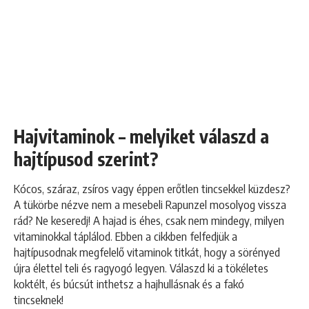
Hajvitaminok – melyiket válaszd a
hajtípusod szerint?
Kócos, száraz, zsíros vagy éppen erőtlen tincsekkel küzdesz?
A tükörbe nézve nem a mesebeli Rapunzel mosolyog vissza
rád? Ne keseredj! A hajad is éhes, csak nem mindegy, milyen
vitaminokkal táplálod. Ebben a cikkben felfedjük a
hajtípusodnak megfelelő vitaminok titkát, hogy a sörényed
újra élettel teli és ragyogó legyen. Válaszd ki a tökéletes
koktélt, és búcsút inthetsz a hajhullásnak és a fakó
tincseknek!