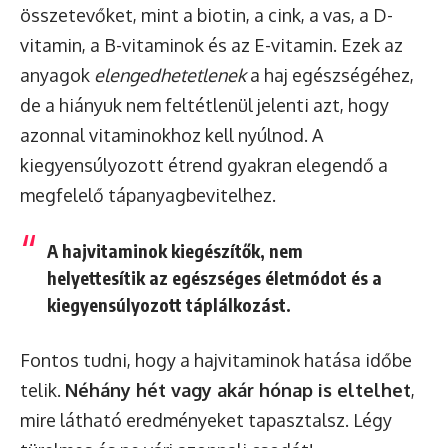
összetevőket, mint a biotin, a cink, a vas, a D-
vitamin, a B-vitaminok és az E-vitamin. Ezek az
anyagok
elengedhetetlenek
a haj egészségéhez,
de a hiányuk nem feltétlenül jelenti azt, hogy
azonnal vitaminokhoz kell nyúlnod. A
kiegyensúlyozott étrend gyakran elegendő a
megfelelő tápanyagbevitelhez.
A hajvitaminok kiegészítők, nem
helyettesítik az egészséges életmódot és a
kiegyensúlyozott táplálkozást.
Fontos tudni, hogy a hajvitaminok hatása időbe
telik.
Néhány hét vagy akár hónap is eltelhet
,
mire látható eredményeket tapasztalsz. Légy