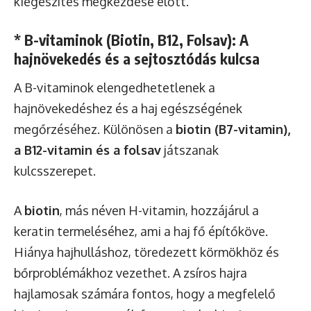
kiegészítés megkezdése előtt.
* B-vitaminok (Biotin, B12, Folsav): A
hajnövekedés és a sejtosztódás kulcsa
A B-vitaminok elengedhetetlenek a
hajnövekedéshez és a haj egészségének
megőrzéséhez. Különösen a
biotin (B7-vitamin),
a B12-vitamin és a folsav
játszanak
kulcsszerepet.
A
biotin
, más néven H-vitamin, hozzájárul a
keratin termeléséhez, ami a haj fő építőköve.
Hiánya hajhulláshoz, töredezett körmökhöz és
bőrproblémákhoz vezethet. A zsíros hajra
hajlamosak számára fontos, hogy a megfelelő