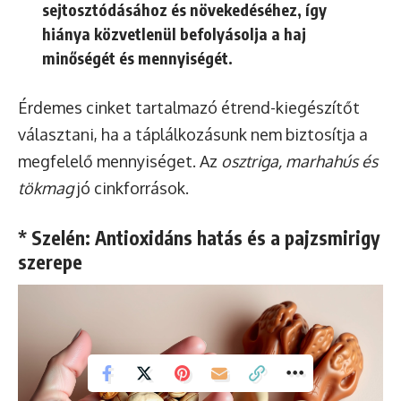
sejtosztódásához és növekedéséhez, így
hiánya közvetlenül befolyásolja a haj
minőségét és mennyiségét.
Érdemes cinket tartalmazó étrend-kiegészítőt
választani, ha a táplálkozásunk nem biztosítja a
megfelelő mennyiséget. Az
osztriga, marhahús és
tökmag
jó cinkforrások.
* Szelén: Antioxidáns hatás és a pajzsmirigy
szerepe