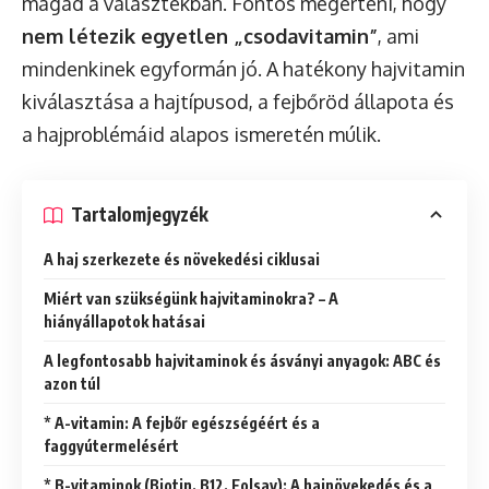
magad a választékban. Fontos megérteni, hogy
nem létezik egyetlen „csodavitamin”
, ami
mindenkinek egyformán jó. A hatékony hajvitamin
kiválasztása a hajtípusod, a fejbőröd állapota és
a hajproblémáid alapos ismeretén múlik.
Tartalomjegyzék
A haj szerkezete és növekedési ciklusai
Miért van szükségünk hajvitaminokra? – A
hiányállapotok hatásai
A legfontosabb hajvitaminok és ásványi anyagok: ABC és
azon túl
* A-vitamin: A fejbőr egészségéért és a
faggyútermelésért
* B-vitaminok (Biotin, B12, Folsav): A hajnövekedés és a