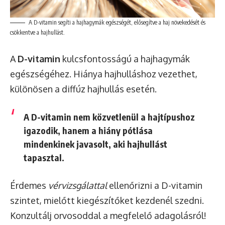
A D-vitamin segíti a hajhagymák egészségét, elősegítve a haj növekedését és
csökkentve a hajhullást.
A
D-vitamin
kulcsfontosságú a hajhagymák
egészségéhez. Hiánya hajhulláshoz vezethet,
különösen a diffúz hajhullás esetén.
A D-vitamin nem közvetlenül a hajtípushoz
igazodik, hanem a hiány pótlása
mindenkinek javasolt, aki hajhullást
tapasztal.
Érdemes
vérvizsgálattal
ellenőrizni a D-vitamin
szintet, mielőtt kiegészítőket kezdenél szedni.
Konzultálj orvosoddal a megfelelő adagolásról!