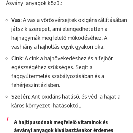
Ásványi anyagok közül:
Vas:
A vas a vörösvérsejtek oxigénszállításában
játszik szerepet, ami elengedhetetlen a
hajhagymák megfelelő működéséhez. A
vashiány a hajhullás egyik gyakori oka.
Cink:
A cink a hajnövekedéshez és a fejbőr
egészségéhez szükséges. Segít a
faggyútermelés szabályozásában és a
fehérjeszintézisben.
Szelén:
Antioxidáns hatású, és védi a hajat a
káros környezeti hatásoktól.
A hajtípusodnak megfelelő vitaminok és
ásványi anyagok kiválasztásakor érdemes