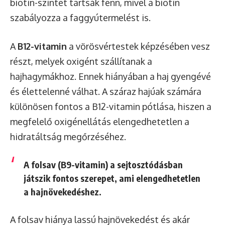
biotin-szintet tartsák fenn, mivel a biotin
szabályozza a faggyútermelést is.
A
B12-vitamin
a vörösvértestek képzésében vesz
részt, melyek oxigént szállítanak a
hajhagymákhoz. Ennek hiányában a haj gyengévé
és élettelenné válhat. A száraz hajúak számára
különösen fontos a B12-vitamin pótlása, hiszen a
megfelelő oxigénellátás elengedhetetlen a
hidratáltság megőrzéséhez.
A
folsav
(B9-vitamin) a sejtosztódásban
játszik fontos szerepet, ami elengedhetetlen
a hajnövekedéshez.
A folsav hiánya lassú hajnövekedést és akár