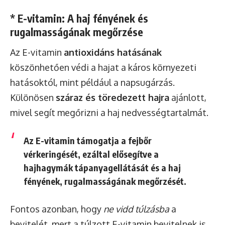
* E-vitamin: A haj fényének és
rugalmasságának megőrzése
Az E-vitamin
antioxidáns hatásának
köszönhetően védi a hajat a káros környezeti
hatásoktól, mint például a napsugárzás.
Különösen
száraz és töredezett hajra
ajánlott,
mivel segít megőrizni a haj nedvességtartalmát.
Az E-vitamin támogatja a fejbőr
vérkeringését, ezáltal elősegítve a
hajhagymák tápanyagellátását és a haj
fényének, rugalmasságának megőrzését.
Fontos azonban, hogy
ne vidd túlzásba
a
bevitelét, mert a túlzott E-vitamin bevitelnek is