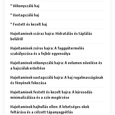
* Vékonyszálú haj
* Vastagszálú haj
* Festett és kezelt haj
Hajvitaminok száraz hajra: Hidratálás és táplálás
belülről
Hajvitaminok zsíros hajra: A faggyútermelés
szabályozása és a fejbőr egyensúlya
Hajvitaminok vékonyszálú hajra: A volumen növelése és
a hajszálak erősítése
Hajvitaminok vastagszálú hajra: A haj rugalmasságának
és fényének fokozása
Hajvitaminok festett és kezelt hajra: A károsodás
minimalizálása és a szín megőrzése
Hajvitaminok hajhullás ellen: A lehetséges okok
feltárása és a célzott tápanyagpótlás