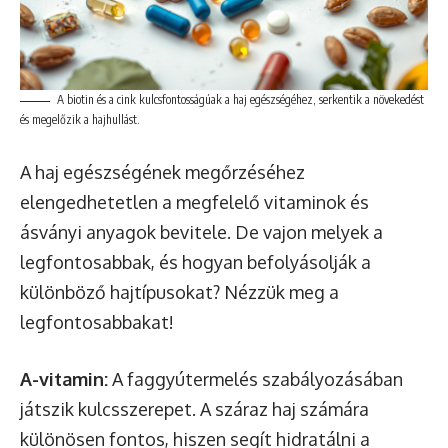
A biotin és a cink kulcsfontosságúak a haj egészségéhez, serkentik a növekedést
és megelőzik a hajhullást.
A haj egészségének megőrzéséhez
elengedhetetlen a megfelelő vitaminok és
ásványi anyagok bevitele. De vajon melyek a
legfontosabbak, és hogyan befolyásolják a
különböző hajtípusokat? Nézzük meg a
legfontosabbakat!
A-vitamin:
A faggyútermelés szabályozásában
játszik kulcsszerepet. A száraz haj számára
különösen fontos, hiszen segít hidratálni a