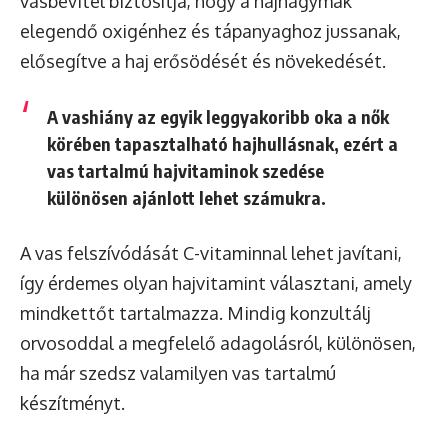
vasbevitel biztosítja, hogy a hajhagymák
elegendő oxigénhez és tápanyaghoz jussanak,
elősegítve a haj erősödését és növekedését.
A vashiány az egyik leggyakoribb oka a nők
körében tapasztalható hajhullásnak, ezért a
vas tartalmú hajvitaminok szedése
különösen ajánlott lehet számukra.
A vas felszívódását C-vitaminnal lehet javítani,
így érdemes olyan hajvitamint választani, amely
mindkettőt tartalmazza. Mindig konzultálj
orvosoddal a megfelelő adagolásról, különösen,
ha már szedsz valamilyen vas tartalmú
készítményt.