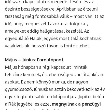
időszak a kapcsolatok megerősítésére és az
őszinte beszélgetésekre. Áprilisban az érzelmi
tisztaság még fontosabbá válik – most van itt az
idő, hogy megbeszéld azokat a dolgokat,
amelyeket eddig hallgatással kezeltél. Az
egyedülálló Halak jegyűek most találkozhatnak
valakivel, aki hosszú távon is fontos lehet.
Május – Június: Fordulópont
Május hónapban a régi kapcsolati minták
felszínre kerülnek, és lehetőséged van átalakítani
azokat. Ez nem könnyű munka, de nagyon
gyümölcsöző. Júniusban aztán bekövetkezik az év
egyik legfontosabb fordulópontja: a Jupiter belép
a Rák jegyébe, és ezzel
megnyílnak a pénzügyi