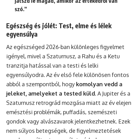
játszd le magad, amikor az értékedről van
szó.”
Egészség és jólét: Test, elme és lélek
egyensúlya
Az egészséged 2026-ban különleges figyelmet
igényel, mivel a Szaturnusz, a Rahu és a Ketu
tranzitja hatással van a testi és lelki
egyensúlyodra. Az év első fele különösen fontos
abból a szempontból, hogy
komolyan vedd a
jeleket, amelyeket a tested küld
. A Jupiter és a
Szaturnusz retrográd mozgása miatt az év elejen
emésztési problémák, puffadás, szemészeti
gondok vagy alvászavarok jelentkezhetnek. Ezek
nem súlyos betegségek, de figyelmeztetések