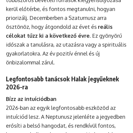
kerül előtérbe, és fontos megtanulni, hogyan
priorizálj. Decemberben a Szaturnusz arra
ösztönöz, hogy átgondold az évet és
reális
célokat tűzz ki a következő évre
. Ez gyönyörű
időszak a tanulásra, az utazásra vagy a spirituális
gyakorlatokra. Az év pozitív énnel és új
önbizalommal zárul.
Legfontosabb tanácsok Halak jegyűeknek
2026-ra
Bízz az intuíciódban
2026-ban az egyik legfontosabb eszközöd az
intuíciód lesz. A Neptunusz jelenléte a jegyedben
erősíti a belső hangodat, és rendkívül fontos,