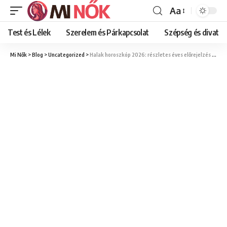
Aa
Font
Resizer
Test és Lélek
Szerelem és Párkapcsolat
Szépség és divat
Mi Nők
>
Blog
>
Uncategorized
>
Halak horoszkóp 2026: részletes éves előrejelzés – Szerelem, egészség, karrier és pénzügyek