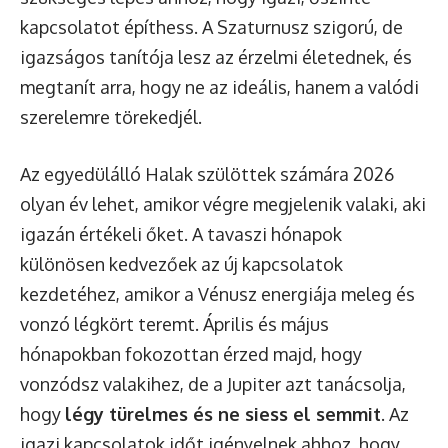
kapcsolatot építhess. A Szaturnusz szigorú, de
igazságos tanítója lesz az érzelmi életednek, és
megtanít arra, hogy ne az ideális, hanem a valódi
szerelemre törekedjél.
Az egyedülálló Halak szülöttek számára 2026
olyan év lehet, amikor végre megjelenik valaki, aki
igazán értékeli őket. A tavaszi hónapok
különösen kedvezőek az új kapcsolatok
kezdetéhez, amikor a Vénusz energiája meleg és
vonzó légkört teremt. Április és május
hónapokban fokozottan érzed majd, hogy
vonzódsz valakihez, de a Jupiter azt tanácsolja,
hogy
légy türelmes és ne siess el semmit
. Az
igazi kapcsolatok időt igényelnek ahhoz, hogy