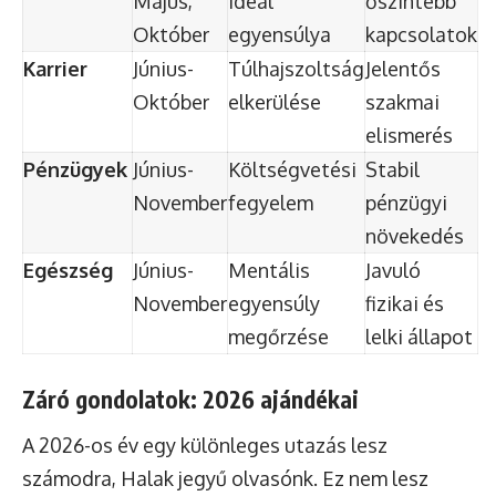
Május,
ideál
őszintébb
Október
egyensúlya
kapcsolatok
Karrier
Június-
Túlhajszoltság
Jelentős
Október
elkerülése
szakmai
elismerés
Pénzügyek
Június-
Költségvetési
Stabil
November
fegyelem
pénzügyi
növekedés
Egészség
Június-
Mentális
Javuló
November
egyensúly
fizikai és
megőrzése
lelki állapot
Záró gondolatok: 2026 ajándékai
A 2026-os év egy különleges utazás lesz
számodra, Halak jegyű olvasónk. Ez nem lesz