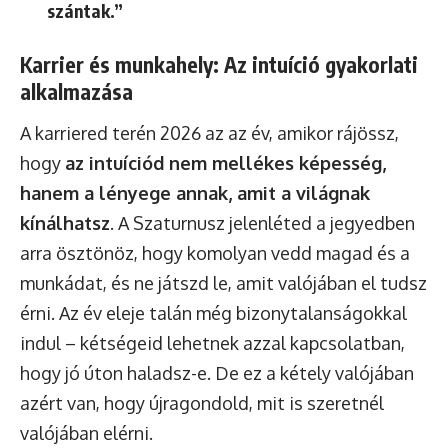
szántak.”
Karrier és munkahely: Az intuíció gyakorlati
alkalmazása
A karriered terén 2026 az az év, amikor rájössz,
hogy
az intuíciód nem mellékes képesség,
hanem a lényege annak, amit a világnak
kínálhatsz
. A Szaturnusz jelenléted a jegyedben
arra ösztönöz, hogy komolyan vedd magad és a
munkádat, és ne játszd le, amit valójában el tudsz
érni. Az év eleje talán még bizonytalanságokkal
indul – kétségeid lehetnek azzal kapcsolatban,
hogy jó úton haladsz-e. De ez a kétely valójában
azért van, hogy újragondold, mit is szeretnél
valójában elérni.