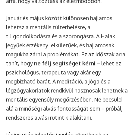
arra, hogy változtass az életmódodon.
Január és május között különösen hajlamos
lehetsz a mentális túlterhelésre, a
túlgondolkodásra és a szorongásra. A Halak
jegyűek érzékeny lelkületűek, és hajlamosak
magukba zárni a problémákat. Ez az időszak arra
tanít, hogy
ne félj segítséget kérni
– lehet ez
pszichológus, terapeuta vagy akár egy
megbízható barát. A meditáció, a jóga és a
légzőgyakorlatok rendkívül hasznosak lehetnek a
mentális egyensúly megőrzésében. Ne becsüld
alá a minőségi alvás fontosságát sem – próbálj
rendszeres alvási rutint kialakítani.
Június után jelentős javulás következik az