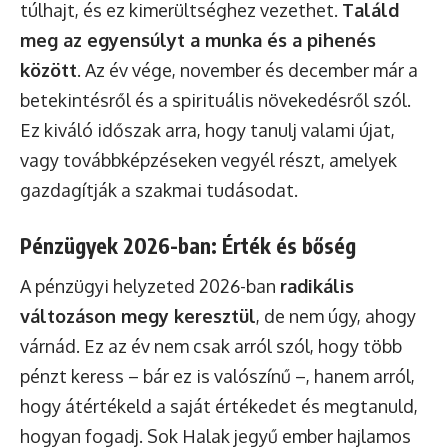
túlhajt, és ez kimerültséghez vezethet.
Találd
meg az egyensúlyt a munka és a pihenés
között
. Az év vége, november és december már a
betekintésről és a spirituális növekedésről szól.
Ez kiváló időszak arra, hogy tanulj valami újat,
vagy továbbképzéseken vegyél részt, amelyek
gazdagítják a szakmai tudásodat.
Pénzügyek 2026-ban: Érték és bőség
A pénzügyi helyzeted 2026-ban
radikális
változáson megy keresztül
, de nem úgy, ahogy
várnád. Ez az év nem csak arról szól, hogy több
pénzt keress – bár ez is valószínű –, hanem arról,
hogy átértékeld a saját értékedet és megtanuld,
hogyan fogadj. Sok Halak jegyű ember hajlamos