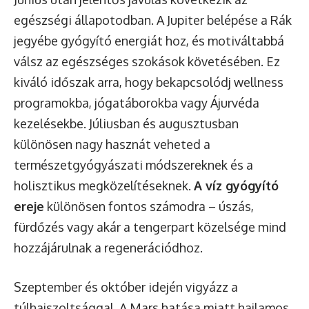
egészségi állapotodban. A Jupiter belépése a Rák
jegyébe gyógyító energiát hoz, és motiváltabbá
válsz az egészséges szokások követésében. Ez
kiváló időszak arra, hogy bekapcsolódj wellness
programokba, jógatábor­okba vagy Ájurvéda
kezelésekbe. Júliusban és augusztusban
különösen nagy hasznát veheted a
természetgyógyászati módszereknek és a
holisztikus megközelítéseknek.
A víz gyógyító
ereje
különösen fontos számodra – úszás,
fürdőzés vagy akár a tengerpart közelsége mind
hozzájárulnak a regenerációdhoz.
Szeptember és október idején vigyázz a
túlhajszoltsággal. A Mars hatása miatt hajlamos