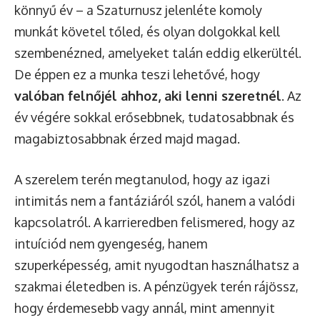
könnyű év – a Szaturnusz jelenléte komoly
munkát követel tőled, és olyan dolgokkal kell
szembenézned, amelyeket talán eddig elkerültél.
De éppen ez a munka teszi lehetővé, hogy
valóban felnőjél ahhoz, aki lenni szeretnél
. Az
év végére sokkal erősebbnek, tudatosabbnak és
magabiztosabbnak érzed majd magad.
A szerelem terén megtanulod, hogy az igazi
intimitás nem a fantáziáról szól, hanem a valódi
kapcsolatról. A karrieredben felismered, hogy az
intuíciód nem gyengeség, hanem
szuperképesség, amit nyugodtan használhatsz a
szakmai életedben is. A pénzügyek terén rájössz,
hogy érdemesebb vagy annál, mint amennyit