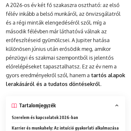
A 2026-os év két fő szakaszra osztható: az első
félév inkább a belső munkáról, az önvizsgálatról
és a régi minták elengedéséről szól, míg a
második félévben már láthatóvá válnak az
erőfeszítéseid gyümölcsei. A Jupiter hatása
különösen június után erősödik meg, amikor
pénzügyi és szakmai szempontból is jelentős
előrelépéseket tapasztalhatsz. Ez az év nem a
gyors eredményekről szól, hanem a
tartós alapok
lerakásáról és a tudatos döntésekről
.
Tartalomjegyzék
Szerelem és kapcsolatok 2026-ban
Karrier és munkahely: Az intuíció gyakorlati alkalmazása