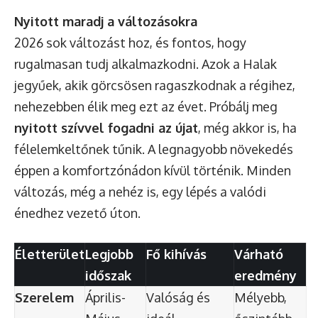
Nyitott maradj a változásokra
2026 sok változást hoz, és fontos, hogy
rugalmasan tudj alkalmazkodni. Azok a Halak
jegyűek, akik görcsösen ragaszkodnak a régihez,
nehezebben élik meg ezt az évet. Próbálj meg
nyitott szívvel fogadni az újat
, még akkor is, ha
félelemkeltőnek tűnik. A legnagyobb növekedés
éppen a komfortzónádon kívül történik. Minden
változás, még a nehéz is, egy lépés a valódi
énedhez vezető úton.
Életterület
Legjobb
Fő kihívás
Várható
időszak
eredmény
Szerelem
Április-
Valóság és
Mélyebb,