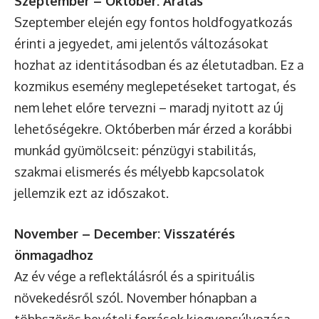
Szeptember – Október: Aratás
Szeptember elején egy fontos holdfogyatkozás
érinti a jegyedet, ami jelentős változásokat
hozhat az identitásodban és az életutadban. Ez a
kozmikus esemény meglepetéseket tartogat, és
nem lehet előre tervezni – maradj nyitott az új
lehetőségekre. Októberben már érzed a korábbi
munkád gyümölcseit: pénzügyi stabilitás,
szakmai elismerés és mélyebb kapcsolatok
jellemzik ezt az időszakot.
November – December: Visszatérés
önmagadhoz
Az év vége a reflektálásról és a spirituális
növekedésről szól. November hónapban a
többszörös bevételi források kiegyensúlyozása