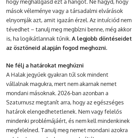
hogy meghallgasd ezt a hangot. Ne hagyd, hogy
mások véleménye vagy a társadalmi elvárások
elnyomják azt, amit igazán érzel. Az intuíciód nem
tévedhet – tanulj meg megbízni benne, még akkor
is, ha logikátlannak tűnik.
A legjobb döntéseidet
az ösztöneid alapján fogod meghozni.
Ne félj a határokat meghúzni
A Halak jegyűek gyakran túl sok mindent
vállalnak magukra, mert nem akarnak nemet
mondani másoknak. 2026-ban azonban a
Szaturnusz megtanít arra, hogy az egészséges
határok elengedhetetlenek. Nem vagy felelős
mindenki problémájáért, és nem kell mindenkinek
megfelelned. Tanulj meg nemet mondani azokra