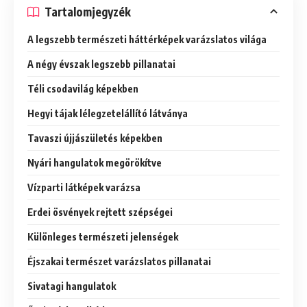
Tartalomjegyzék
A legszebb természeti háttérképek varázslatos világa
A négy évszak legszebb pillanatai
Téli csodavilág képekben
Hegyi tájak lélegzetelállító látványa
Tavaszi újjászületés képekben
Nyári hangulatok megörökítve
Vízparti látképek varázsa
Erdei ösvények rejtett szépségei
Különleges természeti jelenségek
Éjszakai természet varázslatos pillanatai
Sivatagi hangulatok