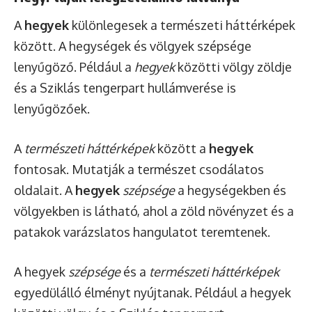
A
hegyek
különlegesek
a természeti háttérképek
között. A hegységek és völgyek szépsége
lenyűgöző. Például a
hegyek
közötti völgy zöldje
és a Sziklás tengerpart hullámverése is
lenyűgözőek.
A
természeti háttérképek
között a
hegyek
fontosak. Mutatják a természet csodálatos
oldalait. A
hegyek
szépsége
a hegységekben és
völgyekben is látható, ahol a zöld növényzet és a
patakok varázslatos hangulatot teremtenek.
A hegyek
szépsége
és a
természeti háttérképek
egyedülálló élményt nyújtanak. Például a hegyek