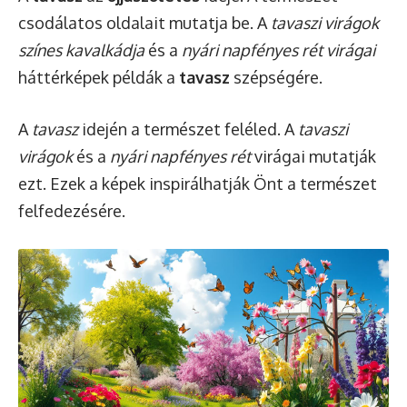
csodálatos oldalait mutatja be. A
tavaszi virágok
színes kavalkádja
és a
nyári napfényes rét virágai
háttérképek példák a
tavasz
szépségére.
A
tavasz
idején a természet feléled. A
tavaszi
virágok
és a
nyári napfényes rét
virágai mutatják
ezt. Ezek a képek inspirálhatják Önt a természet
felfedezésére.