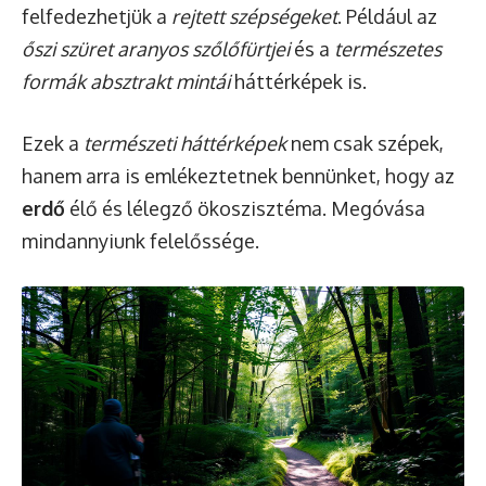
felfedezhetjük a
rejtett szépségeket
. Például az
őszi szüret aranyos szőlőfürtjei
és a
természetes
formák absztrakt mintái
háttérképek is.
Ezek a
természeti háttérképek
nem csak szépek,
hanem arra is emlékeztetnek bennünket, hogy az
erdő
élő és lélegző ökoszisztéma. Megóvása
mindannyiunk felelőssége.