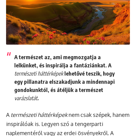
A természet az, ami megmozgatja a
lelkünket, és inspirálja a fantáziánkat. A
természeti háttérképek
lehetővé teszik, hogy
egy pillanatra elszakadjunk a mindennapi
gondokunktól, és átéljük a természet
varázslatát
.
A
természeti háttérképek
nem csak szépek, hanem
inspirálóak is. Legyen szó a tengerparti
naplementéről vagy az erdei ösvényekről. A