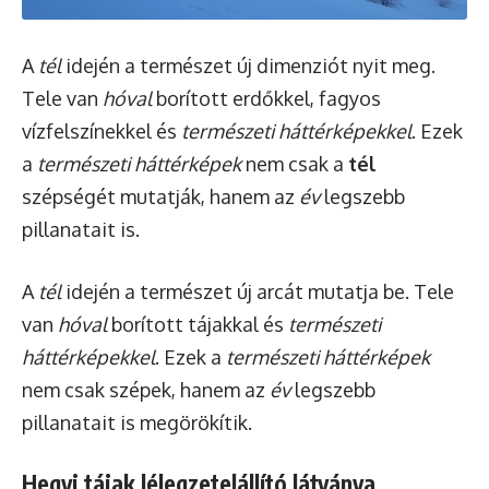
A
tél
idején a természet új dimenziót nyit meg.
Tele van
hóval
borított erdőkkel, fagyos
vízfelszínekkel és
természeti háttérképekkel
. Ezek
a
természeti háttérképek
nem csak a
tél
szépségét mutatják, hanem az
év
legszebb
pillanatait is.
A
tél
idején a természet új arcát mutatja be. Tele
van
hóval
borított tájakkal és
természeti
háttérképekkel
. Ezek a
természeti háttérképek
nem csak szépek, hanem az
év
legszebb
pillanatait is megörökítik.
Hegyi tájak lélegzetelállító látványa