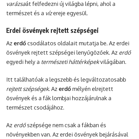
varázsa
át felfedezni új világba lépni, ahol a
természet és a
víz
ereje egyesül.
Erdei ösvények rejtett szépségei
Az
erdő
csodálatos oldalait mutatja be. Az erdei
ösvények rejtett szépségei lenyűgözőek. Az
erdő
egyedi hely a
természeti háttérképek
világában.
Itt találhatóak a legszebb és legváltozatosabb
rejtett szépségek
. Az
erdő
mélyén elrejtett
ösvények és a fák lombjai hozzájárulnak a
természet csodájához.
Az
erdő
szépsége nem csak a fákban és
növényekben van. Az erdei ösvények bejárásával