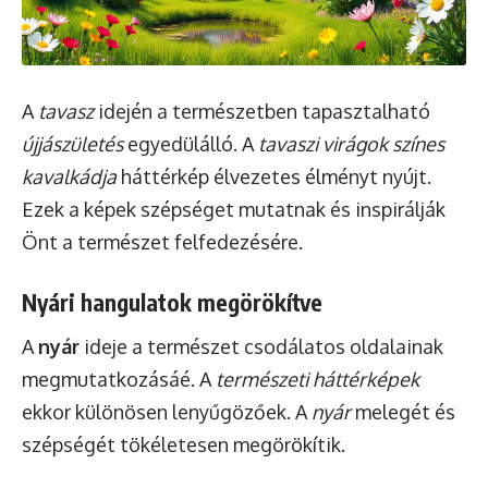
A
tavasz
idején a természetben tapasztalható
újjászületés
egyedülálló. A
tavaszi virágok színes
kavalkádja
háttérkép élvezetes élményt nyújt.
Ezek a képek szépséget mutatnak és inspirálják
Önt a természet felfedezésére.
Nyári hangulatok megörökítve
A
nyár
ideje a természet csodálatos oldalainak
megmutatkozásáé. A
természeti háttérképek
ekkor különösen lenyűgözőek. A
nyár
melegét és
szépségét tökéletesen megörökítik.