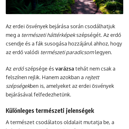
Az erdei ösvények bejárása során csodálhatjuk
meg a
természeti háttérképek
szépségét. Az erdő
csendje és a fák susogása hozzájárul ahhoz, hogy
az erdő valódi
természeti paradicsom
legyen.
Az
erdő
szépsége és
varázsa
tehát nem csak a
felszínen rejlik. Hanem azokban a
rejtett
szépségek
ben is, amelyeket az erdei ösvények
bejárásával felfedezhetünk.
Különleges természeti jelenségek
A természet csodálatos oldalait mutatja be, a