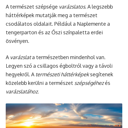
A természet szépsége
varázslatos
. A
legszebb
háttérképek mutatják
meg a természet
csodálatos oldalait. Például a Naplemente a
tengerparton és az Őszi színpaletta erdei
ösvényen.
A
varázslat
a természetben mindenhol van.
Legyen szó a csillagos égboltról vagy a távoli
hegyekről. A
természeti háttérképek
segítenek
közelebb kerülni a természet
szépségéhez
és
varázslatához
.