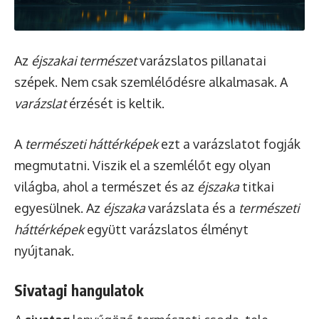
Az
éjszakai természet
varázslatos pillanatai
szépek. Nem csak szemlélődésre alkalmasak. A
varázslat
érzését is keltik.
A
természeti háttérképek
ezt a varázslatot fogják
megmutatni. Viszik el a szemlélőt egy olyan
világba, ahol a természet és az
éjszaka
titkai
egyesülnek. Az
éjszaka
varázslata és a
természeti
háttérképek
együtt varázslatos élményt
nyújtanak.
Sivatagi hangulatok