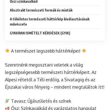
Őszi színkavalkád
Absztrakt természeti formák és minták
A tökéletes természeti háttérkép kiválasztásának
művészete
GYAKRAN ISMÉTELT KÉRDÉSEK (GYIK)
A természet legszebb háttérképei!
Szeretnénk megosztani veletek a világ
legszépségesebb természeti háttérképeit. Az
Alpesi rétetől a Téli erdőig, a Sivatagig és az
Éjszakai város fényeig – mindent megtaláltok itt!
Tavasz: Újjászületés és színek
Ősz: Színkavalkád és varázslatos hangulat