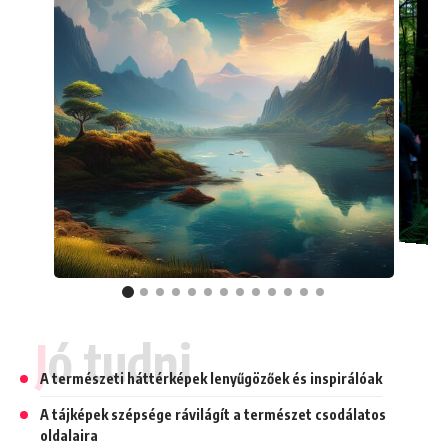
Jó tudni
A természeti háttérképek lenyűgözőek és inspirálóak
A tájképek szépsége rávilágít a természet csodálatos
oldalaira