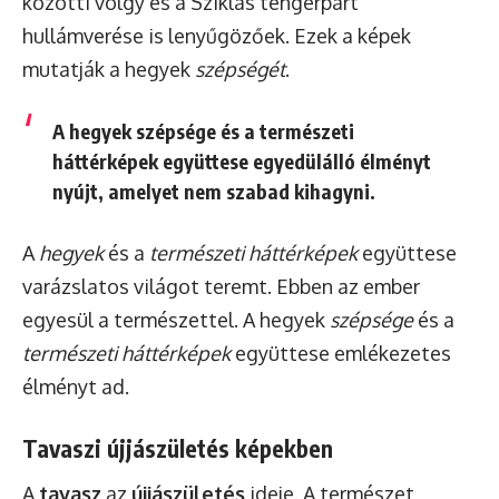
közötti völgy és a Sziklás tengerpart
hullámverése is lenyűgözőek. Ezek a képek
mutatják a hegyek
szépségét
.
A hegyek szépsége és a természeti
háttérképek együttese egyedülálló élményt
nyújt, amelyet nem szabad kihagyni.
A
hegyek
és a
természeti háttérképek
együttese
varázslatos világot teremt. Ebben az ember
egyesül a természettel. A hegyek
szépsége
és a
természeti háttérképek
együttese emlékezetes
élményt ad.
Tavaszi újjászületés képekben
A
tavasz
az
újjászületés
ideje. A természet