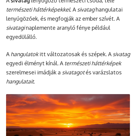
A
sivatag
lenyűgöző természeti csoda, tele
természeti háttérképekkel
. A
sivatag
hangulatai
lenyűgözőek, és megfogják az ember szívét. A
sivatagi
naplemente aranyló fénye például
egyedülálló.
A
hangulatok
itt változatosak és szépek. A
sivatag
egyedi élményt kínál. A
természeti háttérképek
szerelmesei imádják a
sivatagot
és varázslatos
hangulatait
.