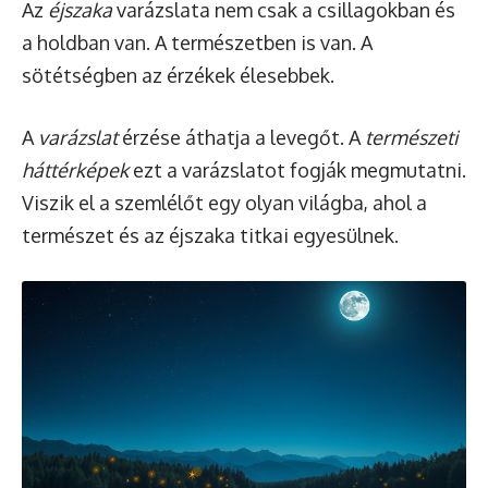
Az
éjszaka
varázslata nem csak a csillagokban és
a holdban van. A természetben is van. A
sötétségben az érzékek élesebbek.
A
varázslat
érzése áthatja a levegőt. A
természeti
háttérképek
ezt a varázslatot fogják megmutatni.
Viszik el a szemlélőt egy olyan világba, ahol a
természet és az éjszaka titkai egyesülnek.