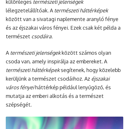
különleges
természeti jelenségek
lélegzetelállítóak. A
természeti háttérképek
között van a sivatagi naplemente aranyló fénye
és az éjszakai város fényei. Ezek csak két példa a
természet
csodáira
.
A
természeti jelenségek
között számos olyan
csoda van, amely inspirálja az embereket. A
természeti háttérképek
segítenek, hogy közelebb
kerüljünk a természet csodáihoz. Az
éjszakai
város fényei
háttérkép például lenyűgöző, és
mutatja az emberi alkotás és a természet
szépségét.