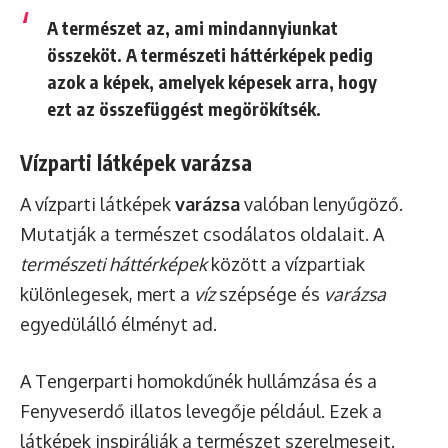
A természet az, ami mindannyiunkat
összeköt. A természeti háttérképek pedig
azok a képek, amelyek képesek arra, hogy
ezt az összefüggést megörökítsék.
Vízparti látképek varázsa
A vízparti látképek
varázsa
valóban lenyűgöző.
Mutatják a természet csodálatos oldalait. A
természeti háttérképek
között a vízpartiak
különlegesek, mert a
víz
szépsége és
varázsa
egyedülálló élményt ad.
A Tengerparti homokdűnék hullámzása és a
Fenyveserdő illatos levegője például. Ezek a
látképek inspirálják a természet szerelmeseit.