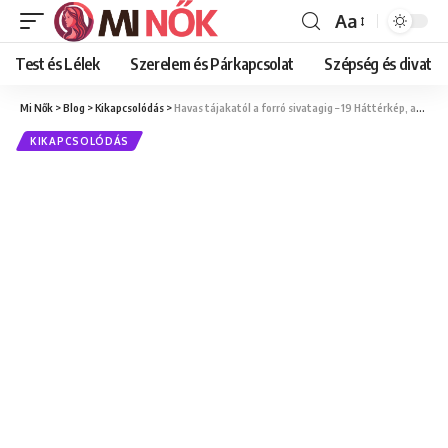
Aa
Font
Resizer
Test és Lélek
Szerelem és Párkapcsolat
Szépség és divat
Mi Nők
>
Blog
>
Kikapcsolódás
>
Havas tájakatól a forró sivatagig – 19 Háttérkép, amire rákeres az egész világ!
KIKAPCSOLÓDÁS