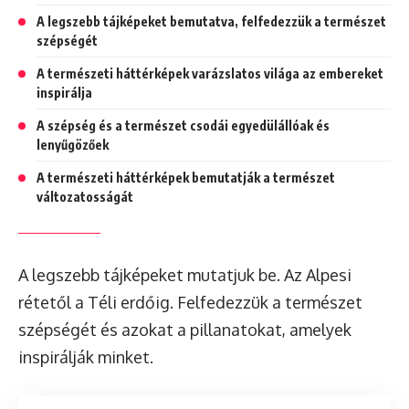
A legszebb tájképeket bemutatva, felfedezzük a természet
szépségét
A természeti háttérképek varázslatos világa az embereket
inspirálja
A szépség és a természet csodái egyedülállóak és
lenyűgözőek
A természeti háttérképek bemutatják a természet
változatosságát
A legszebb tájképeket mutatjuk be. Az Alpesi
rétetől a Téli erdőig. Felfedezzük a természet
szépségét és azokat a pillanatokat, amelyek
inspirálják minket.