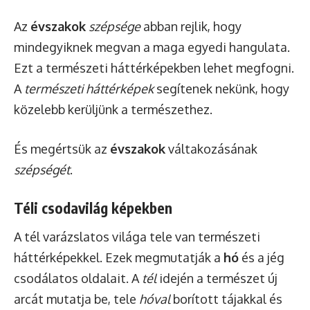
Az
évszakok
szépsége
abban rejlik, hogy
mindegyiknek megvan a maga egyedi hangulata.
Ezt a természeti háttérképekben lehet megfogni.
A
természeti háttérképek
segítenek nekünk, hogy
közelebb kerüljünk a természethez.
És megértsük az
évszakok
váltakozásának
szépségét
.
Téli csodavilág képekben
A
tél varázslatos világa tele
van természeti
háttérképekkel. Ezek megmutatják a
hó
és a jég
csodálatos oldalait. A
tél
idején a természet új
arcát mutatja be, tele
hóval
borított tájakkal és