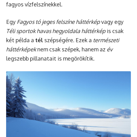
fagyos vízfelszínekkel.
Egy
Fagyos tó jeges felszíne háttérkép
vagy egy
Téli sportok havas hegyoldala háttérkép
is csak
két példa a
tél
szépségére. Ezek a
természeti
háttérképek
nem csak szépek, hanem az
év
legszebb pillanatait is megörökítik.