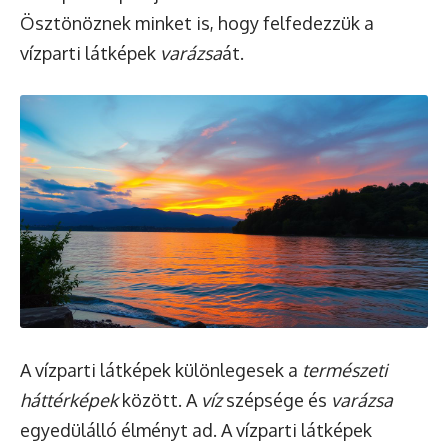
Ösztönöznek minket is, hogy felfedezzük a
vízparti látképek
varázsa
át.
A vízparti látképek különlegesek a
természeti
háttérképek
között. A
víz
szépsége és
varázsa
egyedülálló élményt ad. A vízparti látképek