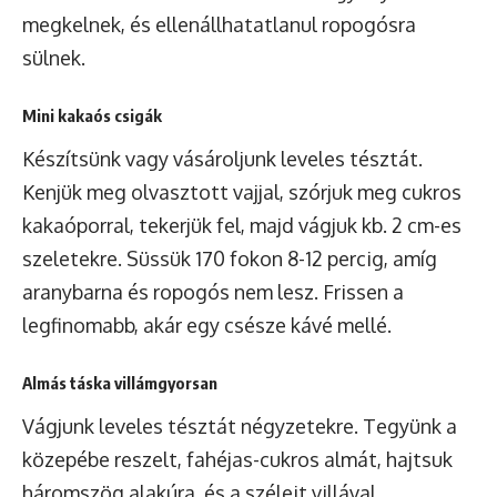
megkelnek, és ellenállhatatlanul ropogósra
sülnek.
Mini kakaós csigák
Készítsünk vagy vásároljunk leveles tésztát.
Kenjük meg olvasztott vajjal, szórjuk meg cukros
kakaóporral, tekerjük fel, majd vágjuk kb. 2 cm-es
szeletekre. Süssük 170 fokon 8-12 percig, amíg
aranybarna és ropogós nem lesz. Frissen a
legfinomabb, akár egy csésze kávé mellé.
Almás táska villámgyorsan
Vágjunk leveles tésztát négyzetekre. Tegyünk a
közepébe reszelt, fahéjas-cukros almát, hajtsuk
háromszög alakúra, és a széleit villával