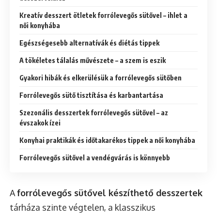
Kreatív desszert ötletek forrólevegős sütővel – ihlet a
női konyhába
Egészségesebb alternatívák és diétás tippek
A tökéletes tálalás művészete – a szem is eszik
Gyakori hibák és elkerülésük a forrólevegős sütőben
Forrólevegős sütő tisztítása és karbantartása
Szezonális desszertek forrólevegős sütővel – az
évszakok ízei
Konyhai praktikák és időtakarékos tippek a női konyhába
Forrólevegős sütővel a vendégvárás is könnyebb
A
forrólevegős sütővel készíthető desszertek
tárháza szinte végtelen, a klasszikus