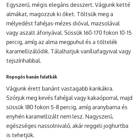
Egyszerű, mégis elegáns desszert. Vágjunk ketté
almákat, magozzuk ki őket. Töltsük meg a
mélyedést fahéjas-mézes dióval, mazsolával
vagy aszalt áfonyával. Süssük 160-170 fokon 10-15
percig, amíg az alma megpuhul és a töltelék
karamellizálódik. Tálalhatjuk vaníliafagyival vagy
tejszínhabbal.
Ropogós banán falatkák
Vágjunk érett banánt vastagabb karikákra.
Szórjuk meg kevés fahéjjal vagy kakaóporral, majd
süssük 180 fokon 5-8 percig, amíg aranybarna és
enyhén karamellizált nem lesz. Nagyszerű,
egészséges nassolnivaló, akár reggeli joghurtba
is tehetjük.