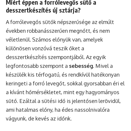
Miért éppen a forrólevegős sütő a
desszertkészítés új sztárja?
A forrólevegős sütők népszerűsége az elmúlt
években robbanásszerűen megnőtt, és nem
véletlenül. Számos előnyük van, amelyek
különösen vonzóvá teszik őket a
desszertkészítés szempontjából. Az egyik
legfontosabb szempont a
sebesség
. Mivel a
készülék kis térfogatú, és rendkívül hatékonyan
keringeti a forró levegőt, sokkal gyorsabban éri el
a kívánt hőmérsékletet, mint egy hagyományos
sütő. Ezáltal a sütési idő is jelentősen lerövidül,
ami hatalmas előny, ha édes nassolnivalóra
vágyunk, de kevés az időnk.