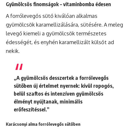
Gyümölcsös finomságok – vitaminbomba édesen
A forrólevegős sütő kiválóan alkalmas
gyümölcsök karamellizálására, sütésére. A meleg
levegő kiemeli a gyümölcsök természetes
édességét, és enyhén karamellizált külsőt ad
nekik.
„A gyümölcsös desszertek a forrólevegős
sütőben új értelmet nyernek: kívül ropogós,
belül szaftos és intenzíven gyümölcsös
élményt nyújtanak, minimális
erőfeszítéssel.”
Karácsonyi alma forrólevegős sütőben