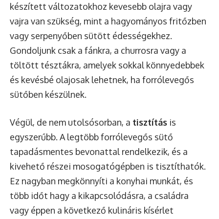
készített változatokhoz kevesebb olajra vagy
vajra van szükség, mint a hagyományos fritőzben
vagy serpenyőben sütött édességekhez.
Gondoljunk csak a fánkra, a churrosra vagy a
töltött tésztákra, amelyek sokkal könnyedebbek
és kevésbé olajosak lehetnek, ha forrólevegős
sütőben készülnek.
Végül, de nem utolsósorban, a
tisztítás
is
egyszerűbb. A legtöbb forrólevegős sütő
tapadásmentes bevonattal rendelkezik, és a
kivehető részei mosogatógépben is tisztíthatók.
Ez nagyban megkönnyíti a konyhai munkát, és
több időt hagy a kikapcsolódásra, a családra
vagy éppen a következő kulináris kísérlet