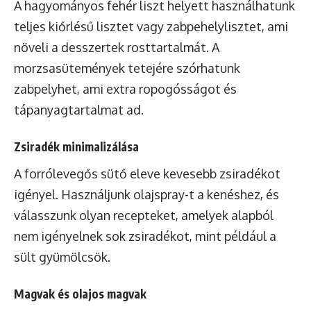
A hagyományos fehér liszt helyett használhatunk
teljes kiőrlésű lisztet vagy zabpehelylisztet, ami
növeli a desszertek rosttartalmát. A
morzsasütemények tetejére szórhatunk
zabpelyhet, ami extra ropogósságot és
tápanyagtartalmat ad.
Zsiradék minimalizálása
A forrólevegős sütő eleve kevesebb zsiradékot
igényel. Használjunk olajspray-t a kenéshez, és
válasszunk olyan recepteket, amelyek alapból
nem igényelnek sok zsiradékot, mint például a
sült gyümölcsök.
Magvak és olajos magvak