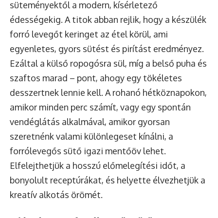
süteményektől a modern, kísérletező
édességekig. A titok abban rejlik, hogy a készülék
forró levegőt keringet az étel körül, ami
egyenletes, gyors sütést és pirítást eredményez.
Ezáltal a külső ropogósra sül, míg a belső puha és
szaftos marad – pont, ahogy egy tökéletes
desszertnek lennie kell. A rohanó hétköznapokon,
amikor minden perc számít, vagy egy spontán
vendéglátás alkalmával, amikor gyorsan
szeretnénk valami különlegeset kínálni, a
forrólevegős sütő igazi mentőöv lehet.
Elfelejthetjük a hosszú előmelegítési időt, a
bonyolult receptúrákat, és helyette élvezhetjük a
kreatív alkotás örömét.