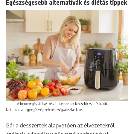
Egészségesebb alternatívák és diétás tippek
A forrólevegős sütővel készült desszertek kevesebb zsírt és kalóriát
tartalmaznak, így egészségesebb édességválasztás lehet.
Bár a desszertek alapvetően az élvezetekről