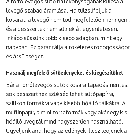
A forrólevegős sütő hatékonyságának kulcsa a
levegő szabad áramlása. Ha túlzsúfoljuk a
kosarat, a levegő nem tud megfelelően keringeni,
és a desszertek nem sülnek át egyenletesen.
Inkább süssünk több kisebb adagban, mint egy
nagyban. Ez garantálja a tökéletes ropogósságot
és átsültséget.
Használj megfelelő sütőedényeket és kiegészítőket
Bár a forrólevegős sütők kosara tapadásmentes,
sok desszerthez szükség lehet sütőpapírra,
szilikon formákra vagy kisebb, hőálló tálkákra. A
muffinpapír, a mini tortaformák vagy akár egy kis
hőálló üvegtál mind nagyszerűen használható.
Ügyeljünk arra, hogy az edények illeszkedjenek a