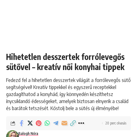
Hihetetlen desszertek forrólevegős
sütővel – kreatív női konyhai tippek
Fedezd fel a hihetetlen desszertek világát a forrólevegős sütő
segítségével! Kreatív tippekkel és egyszerű receptekkel
gazdagíthatod a konyhád, így könnyedén készíthetsz
ínycsiklandó édességeket, amelyek biztosan elnyerik a család
és barátok tetszését. Kóstolj bele a sütés új élményébe!
20 perc olvasás
Balogh Nóra