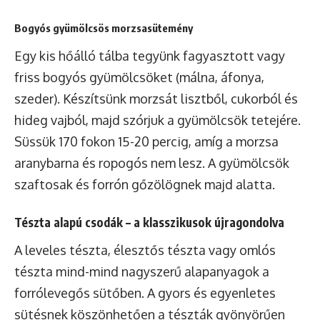
Bogyós gyümölcsös morzsasütemény
Egy kis hőálló tálba tegyünk fagyasztott vagy
friss bogyós gyümölcsöket (málna, áfonya,
szeder). Készítsünk morzsát lisztből, cukorból és
hideg vajból, majd szórjuk a gyümölcsök tetejére.
Süssük 170 fokon 15-20 percig, amíg a morzsa
aranybarna és ropogós nem lesz. A gyümölcsök
szaftosak és forrón gőzölögnek majd alatta.
Tészta alapú csodák – a klasszikusok újragondolva
A leveles tészta, élesztős tészta vagy omlós
tészta mind-mind nagyszerű alapanyagok a
forrólevegős sütőben. A gyors és egyenletes
sütésnek köszönhetően a tészták gyönyörűen