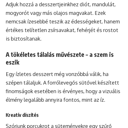
Adjuk hozzá a desszertjeinkhez diót, mandulát,
mogyorót vagy más olajos magvakat. Ezek
nemcsak ízesebbé teszik az édességeket, hanem
értékes telítetlen zsírsavakat, fehérjét és rostot
is biztosítanak.
A tökéletes tálalás művészete – a szem is
eszik
Egy ízletes desszert még vonzóbbá válik, ha
szépen tálaljuk. A forrólevegős sütővel készített
finomságok esetében is érvényes, hogy a vizuális
élmény legalább annyira fontos, mint az íz.
Kreatív díszítés
Szórjunk porcukrot a süteményekre egy szűrő