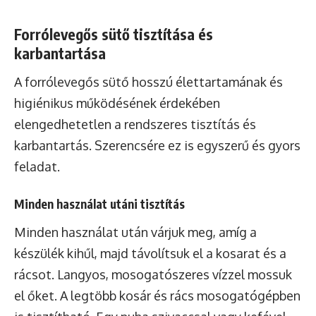
Forrólevegős sütő tisztítása és
karbantartása
A forrólevegős sütő hosszú élettartamának és
higiénikus működésének érdekében
elengedhetetlen a rendszeres tisztítás és
karbantartás. Szerencsére ez is egyszerű és gyors
feladat.
Minden használat utáni tisztítás
Minden használat után várjuk meg, amíg a
készülék kihűl, majd távolítsuk el a kosarat és a
rácsot. Langyos, mosogatószeres vízzel mossuk
el őket. A legtöbb kosár és rács mosogatógépben