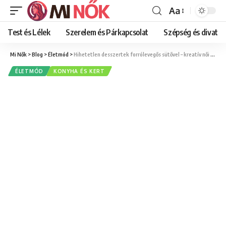
Aa
Font
Resizer
Test és Lélek
Szerelem és Párkapcsolat
Szépség és divat
Mi Nők
>
Blog
>
Életmód
>
Hihetetlen desszertek forrólevegős sütővel – kreatív női konyhai tippek
ÉLETMÓD
KONYHA ÉS KERT