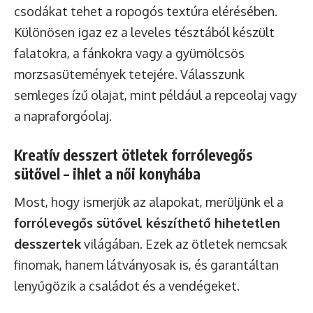
csodákat tehet a ropogós textúra elérésében.
Különösen igaz ez a leveles tésztából készült
falatokra, a fánkokra vagy a gyümölcsös
morzsasütemények tetejére. Válasszunk
semleges ízű olajat, mint például a repceolaj vagy
a napraforgóolaj.
Kreatív desszert ötletek forrólevegős
sütővel – ihlet a női konyhába
Most, hogy ismerjük az alapokat, merüljünk el a
forrólevegős sütővel készíthető hihetetlen
desszertek
világában. Ezek az ötletek nemcsak
finomak, hanem látványosak is, és garantáltan
lenyűgözik a családot és a vendégeket.