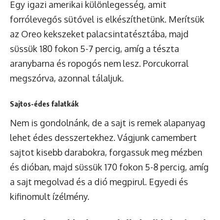
Egy igazi amerikai különlegesség, amit
forrólevegős sütővel is elkészíthetünk. Merítsük
az Oreo kekszeket palacsintatésztába, majd
süssük 180 fokon 5-7 percig, amíg a tészta
aranybarna és ropogós nem lesz. Porcukorral
megszórva, azonnal tálaljuk.
Sajtos-édes falatkák
Nem is gondolnánk, de a sajt is remek alapanyag
lehet édes desszertekhez. Vágjunk camembert
sajtot kisebb darabokra, forgassuk meg mézben
és dióban, majd süssük 170 fokon 5-8 percig, amíg
a sajt megolvad és a dió megpirul. Egyedi és
kifinomult ízélmény.