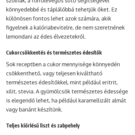
szólnak, a forrólevegős sütő segítségével
könnyedebbé és táplálóbbá tehetjük őket. Ez
különösen fontos lehet azok számára, akik
figyelnek a kalóriabevitelre, de nem szeretnének
lemondani az édes élvezetekről.
Cukorcsökkentés és természetes édesítők
Sok receptben a cukor mennyisége könnyedén
csökkenthető, vagy teljesen kiváltható
természetes édesítőkkel, mint például eritrit,
xilit, stevia. A gyümölcsök természetes édessége
is elegendő lehet, ha például karamellizált almát
vagy banánt készítünk.
Teljes kiőrlésű liszt és zabpehely