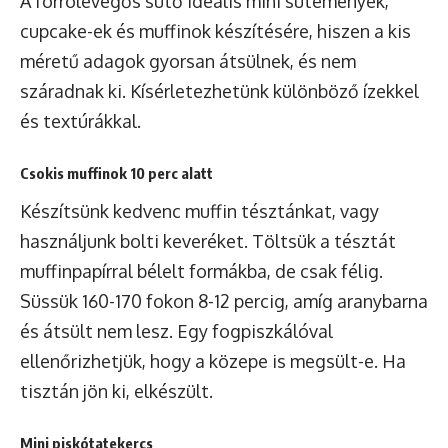
A forrólevegős sütő ideális mini sütemények,
cupcake-ek és muffinok készítésére, hiszen a kis
méretű adagok gyorsan átsülnek, és nem
száradnak ki. Kísérletezhetünk különböző ízekkel
és textúrákkal.
Csokis muffinok 10 perc alatt
Készítsünk kedvenc muffin tésztánkat, vagy
használjunk bolti keveréket. Töltsük a tésztát
muffinpapírral bélelt formákba, de csak félig.
Süssük 160-170 fokon 8-12 percig, amíg aranybarna
és átsült nem lesz. Egy fogpiszkálóval
ellenőrizhetjük, hogy a közepe is megsült-e. Ha
tisztán jön ki, elkészült.
Mini piskótatekercs