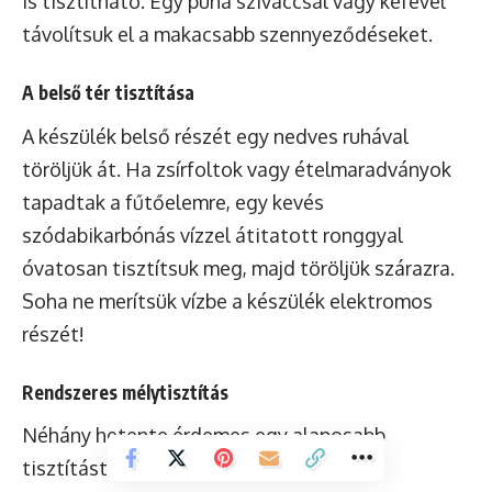
is tisztítható. Egy puha szivaccsal vagy kefével
távolítsuk el a makacsabb szennyeződéseket.
A belső tér tisztítása
A készülék belső részét egy nedves ruhával
töröljük át. Ha zsírfoltok vagy ételmaradványok
tapadtak a fűtőelemre, egy kevés
szódabikarbónás vízzel átitatott ronggyal
óvatosan tisztítsuk meg, majd töröljük szárazra.
Soha ne merítsük vízbe a készülék elektromos
részét!
Rendszeres mélytisztítás
Néhány hetente érdemes egy alaposabb
tisztítást végezni. Szétszedhető részeit