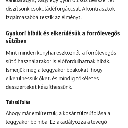
vaníliafagyit, vagy egy gyümölcsös desszertet
díszítsünk csokoládéforgáccsal. A kontrasztok
izgalmasabbá teszik az élményt.
Gyakori hibák és elkerülésük a forrólevegős
sütőben
Mint minden konyhai eszköznél, a forrólevegős
sütő használatakor is előfordulhatnak hibák.
Ismerjük meg a leggyakoribbakokat, hogy
elkerülhessük őket, és mindig tökéletes
desszerteket készíthessünk.
Túlzsúfolás
Ahogy már említettük, a kosár túlzsúfolása a
leggyakoribb hiba. Ez akadályozza a levegő