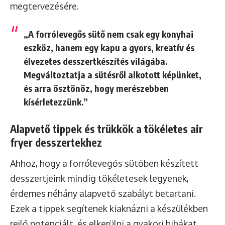
megtervezésére.
„A forrólevegős sütő nem csak egy konyhai
eszköz, hanem egy kapu a gyors, kreatív és
élvezetes desszertkészítés világába.
Megváltoztatja a sütésről alkotott képünket,
és arra ösztönöz, hogy merészebben
kísérletezzünk.”
Alapvető tippek és trükkök a tökéletes air
fryer desszertekhez
Ahhoz, hogy a forrólevegős sütőben készített
desszertjeink mindig tökéletesek legyenek,
érdemes néhány alapvető szabályt betartani.
Ezek a tippek segítenek kiaknázni a készülékben
rejlő potenciált, és elkerülni a gyakori hibákat.