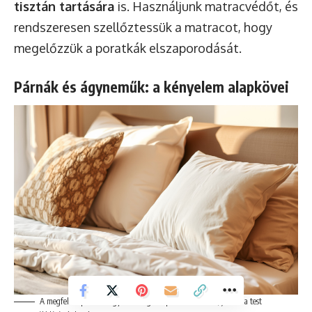
tisztán tartására
is. Használjunk matracvédőt, és
rendszeresen szellőztessük a matracot, hogy
megelőzzük a poratkák elszaporodását.
Párnák és ágyneműk: a kényelem alapkövei
A megfelelő párna és ágynemű segíti a pihentető alvást, javítva a test