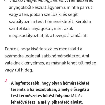
Válassz megfelelő ágyneműt:
A természetes
anyagokból készült ágynemű, mint a pamut
vagy a len, jobban szellőzik, és segít
szabályozni a test hőmérsékletét. Kerüld a
szintetikus anyagokat, mert azok
megakadályozhatják a levegő áramlását.
Fontos, hogy kísérletezz, és megtaláld a
számodra legideálisabb hőmérsékletet. Ami
valakinek kényelmes, az másnak lehet túl meleg
vagy túl hideg.
A legfontosabb, hogy olyan hőmérsékletet
teremts a hálószobában, amely elősegíti a
test természetes hűtési folyamatát, és
lehetővé teszi a mély, pihentető alvást.