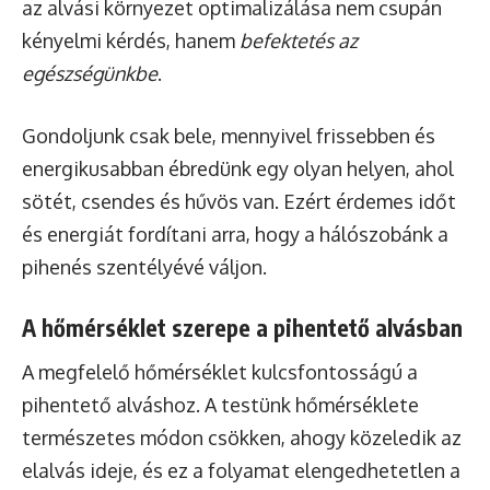
az alvási környezet optimalizálása nem csupán
kényelmi kérdés, hanem
befektetés az
egészségünkbe
.
Gondoljunk csak bele, mennyivel frissebben és
energikusabban ébredünk egy olyan helyen, ahol
sötét, csendes és hűvös van. Ezért érdemes időt
és energiát fordítani arra, hogy a hálószobánk a
pihenés szentélyévé váljon.
A hőmérséklet szerepe a pihentető alvásban
A megfelelő hőmérséklet kulcsfontosságú a
pihentető alváshoz. A testünk hőmérséklete
természetes módon csökken, ahogy közeledik az
elalvás ideje, és ez a folyamat elengedhetetlen a