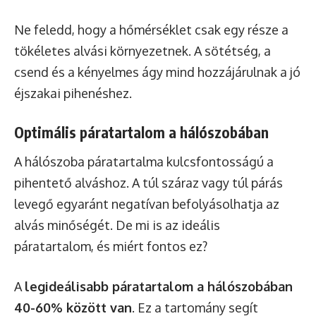
Ne feledd, hogy a hőmérséklet csak egy része a
tökéletes alvási környezetnek. A sötétség, a
csend és a kényelmes ágy mind hozzájárulnak a jó
éjszakai pihenéshez.
Optimális páratartalom a hálószobában
A hálószoba páratartalma kulcsfontosságú a
pihentető alváshoz. A túl száraz vagy túl párás
levegő egyaránt negatívan befolyásolhatja az
alvás minőségét. De mi is az ideális
páratartalom, és miért fontos ez?
A
legideálisabb páratartalom a hálószobában
40-60% között van
. Ez a tartomány segít