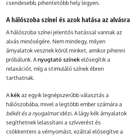
csendesebb, pihentetőbb hely legyen.
A hálószoba színei és azok hatása az alvásra
A hálószoba színei jelentős hatással vannak az
alvás minőségére. Nem mindegy, milyen
árnyalatok vesznek körül minket, amikor pihenni
próbálunk. A
nyugtató színek
elősegítik a
relaxációt, míg a stimuláló színek ébren
tarthatnak.
A
kék
az egyik legnépszerűbb választás a
hálószobába, mivel a legtöbb ember számára a
békét és a nyugalmat
idézi. A lágy kék árnyalatok
segíthetnek lelassítani a szívverést és
csökkenteni a vérnyomást, ezáltal elősegítve a