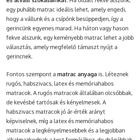
és alvási szokásainkat
. Ha oldalt fekve alszunk,
egy puhább matrac ideális lehet, amely engedi,
hogy a vállunk és a csípőnk besüppedjen, így a
gerincünk egyenes marad. Ha háton vagy hason
fekve alszunk, egy keményebb matrac lehet a jobb
választás, amely megfelelő támaszt nyújt a
gerincnek.
Fontos szempont a
matrac anyaga
is. Léteznek
rugós, habszivacs, latex és memóriahabos
matracok. A rugós matracok általában olcsóbbak,
de kevésbé tartósak és kényelmesek. A
habszivacs matracok jó ár-érték arányt
képviselnek, míg a latex és memóriahabos
matracok a legkényelmesebbek és a legjobban
alkalmazkodnak a test formájához, de drágábbak