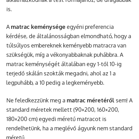
is.
A
matrac keménysége
egyéni preferencia
kérdése, de általánosságban elmondható, hogy a
túlsúlyos embereknek keményebb matracra van
szükségük, míg a vékonyabbaknak puhábbra. A
matrac keménységét általában egy 1-től 10-ig
terjedő skálán szokták megadni, ahol az 1 a
legpuhább, a 10 pedig a legkeményebb.
Ne feledkezzünk meg a
matrac méretéről
sem! A
standard méretek mellett (90×200, 160×200,
180×200 cm) egyedi méretű matracot is
rendelhetünk, ha a meglévő ágyunk nem standard
méretű.