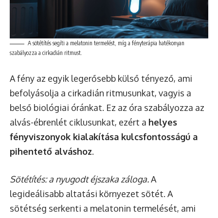
A sötétítés segíti a melatonin termelést, míg a fényterápia hatékonyan
szabályozza a cirkadián ritmust.
A fény az egyik legerősebb külső tényező, ami
befolyásolja a cirkadián ritmusunkat, vagyis a
belső biológiai óránkat. Ez az óra szabályozza az
alvás-ébrenlét ciklusunkat, ezért a
helyes
fényviszonyok kialakítása kulcsfontosságú a
pihentető alváshoz
.
Sötétítés: a nyugodt éjszaka záloga.
A
legideálisabb altatási környezet sötét. A
sötétség serkenti a melatonin termelését, ami