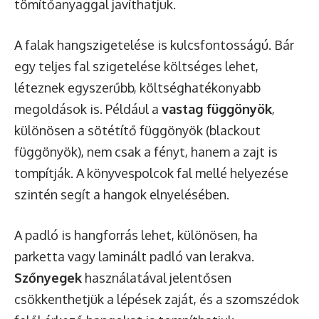
tömítőanyaggal javíthatjuk.
A falak hangszigetelése is kulcsfontosságú. Bár
egy teljes fal szigetelése költséges lehet,
léteznek egyszerűbb, költséghatékonyabb
megoldások is. Például a
vastag függönyök
,
különösen a sötétítő függönyök (blackout
függönyök), nem csak a fényt, hanem a zajt is
tompítják. A könyvespolcok fal mellé helyezése
szintén segít a hangok elnyelésében.
A padló is hangforrás lehet, különösen, ha
parketta vagy laminált padló van lerakva.
Szőnyegek
használatával jelentősen
csökkenthetjük a lépések zaját, és a szomszédok