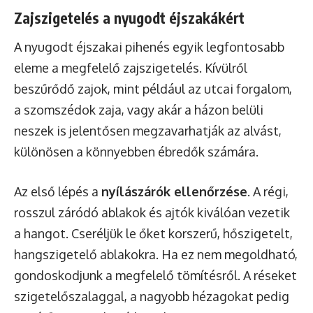
Zajszigetelés a nyugodt éjszakákért
A nyugodt éjszakai pihenés egyik legfontosabb
eleme a megfelelő zajszigetelés. Kívülről
beszűrődő zajok, mint például az utcai forgalom,
a szomszédok zaja, vagy akár a házon belüli
neszek is jelentősen megzavarhatják az alvást,
különösen a könnyebben ébredők számára.
Az első lépés a
nyílászárók ellenőrzése
. A régi,
rosszul záródó ablakok és ajtók kiválóan vezetik
a hangot. Cseréljük le őket korszerű, hőszigetelt,
hangszigetelő ablakokra. Ha ez nem megoldható,
gondoskodjunk a megfelelő tömítésről. A réseket
szigetelőszalaggal, a nagyobb hézagokat pedig