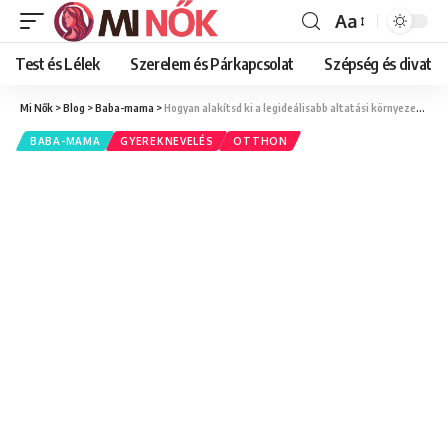
Aa
Font
Resizer
Test és Lélek
Szerelem és Párkapcsolat
Szépség és divat
Mi Nők
>
Blog
>
Baba-mama
>
Hogyan alakítsd ki a legideálisabb altatási környezetet?
BABA-MAMA
GYEREKNEVELÉS
OTTHON