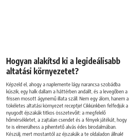
Hogyan alakítsd ki a legideálisabb
altatási környezetet?
Képzeld el, ahogy a naplemente lágy narancsa szobádba
kúszik, egy halk dallam a háttérben andalít, és a levegőben a
frissen mosott ágynemű illata száll. Nem egy álom, hanem a
tökéletes altatási környezet receptje! Cikkünkben felfedjük a
nyugodt éjszakák titkos összetevőit: a megfelelő
hőmérsékletet, a zajtalan csendet és a fények játékát, hogy
te is elmerülhess a pihentető alvás édes birodalmában.
Készülj, mert mostantól az éjszakák a te oldaladon állnak!