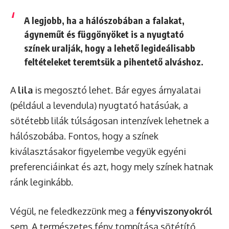
A legjobb, ha a hálószobában a falakat,
ágyneműt és függönyöket is a nyugtató
színek uralják, hogy a lehető legideálisabb
feltételeket teremtsük a pihentető alváshoz.
A
lila
is megosztó lehet. Bár egyes árnyalatai
(például a levendula) nyugtató hatásúak, a
sötétebb lilák túlságosan intenzívek lehetnek a
hálószobába. Fontos, hogy a színek
kiválasztásakor figyelembe vegyük egyéni
preferenciáinkat és azt, hogy mely színek hatnak
ránk leginkább.
Végül, ne feledkezzünk meg a
fényviszonyokról
sem. A természetes fény tompítása sötétítő