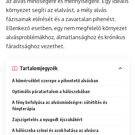
az alvás minőségére és mennyiségére. Egy ideális
környezet segíti az elalvást, a mély alvás
fázisainak elérését és a zavartalan pihenést.
Ellenkező esetben, egy nem megfelelő környezet
alvásproblémákhoz, álmatlansághoz és krónikus
fáradtsághoz vezethet.
Tartalomjegyzék
A hőmérséklet szerepe a pihentető alvásban
Optimális páratartalom a hálószobában
A fény befolyása az alvásminőségre: sötétítés és
fényterápia
Zajszigetelés a nyugodt éjszakákért
A hálószoba színei és azok hatása az alvásra