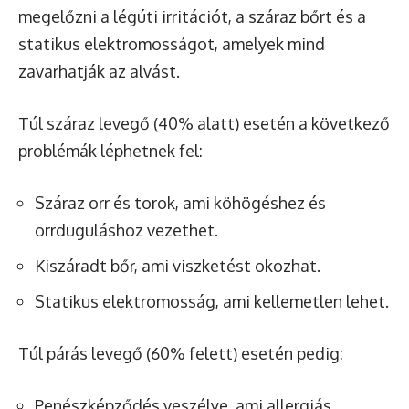
megelőzni a légúti irritációt, a száraz bőrt és a
statikus elektromosságot, amelyek mind
zavarhatják az alvást.
Túl száraz levegő (40% alatt) esetén a következő
problémák léphetnek fel:
Száraz orr és torok, ami köhögéshez és
orrduguláshoz vezethet.
Kiszáradt bőr, ami viszketést okozhat.
Statikus elektromosság, ami kellemetlen lehet.
Túl párás levegő (60% felett) esetén pedig:
Penészképződés veszélye, ami allergiás