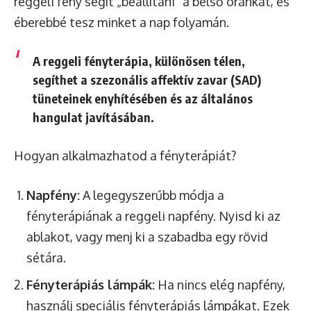
reggeli fény segít „beállítani” a belső óránkat, és
éberebbé tesz minket a nap folyamán.
A reggeli fényterápia, különösen télen,
segíthet a szezonális affektív zavar (SAD)
tüneteinek enyhítésében és az általános
hangulat javításában.
Hogyan alkalmazhatod a fényterápiát?
Napfény:
A legegyszerűbb módja a
fényterápiának a reggeli napfény. Nyisd ki az
ablakot, vagy menj ki a szabadba egy rövid
sétára.
Fényterápiás lámpák:
Ha nincs elég napfény,
használj speciális fényterápiás lámpákat. Ezek