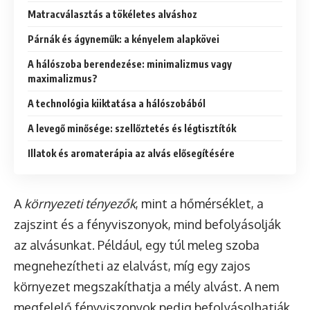
Matracválasztás a tökéletes alváshoz
Párnák és ágyneműk: a kényelem alapkövei
A hálószoba berendezése: minimalizmus vagy
maximalizmus?
A technológia kiiktatása a hálószobából
A levegő minősége: szellőztetés és légtisztítók
Illatok és aromaterápia az alvás elősegítésére
A
környezeti tényezők
, mint a hőmérséklet, a
zajszint és a fényviszonyok, mind befolyásolják
az alvásunkat. Például, egy túl meleg szoba
megnehezítheti az elalvást, míg egy zajos
környezet megszakíthatja a mély alvást. A nem
megfelelő fényviszonyok pedig befolyásolhatják