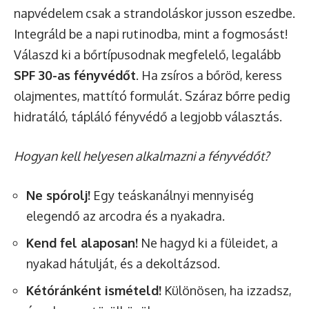
napvédelem csak a strandoláskor jusson eszedbe.
Integráld be a napi rutinodba, mint a fogmosást!
Válaszd ki a bőrtípusodnak megfelelő, legalább
SPF 30-as fényvédőt
. Ha zsíros a bőröd, keress
olajmentes, mattító formulát. Száraz bőrre pedig
hidratáló, tápláló fényvédő a legjobb választás.
Hogyan kell helyesen alkalmazni a fényvédőt?
Ne spórolj!
Egy teáskanálnyi mennyiség
elegendő az arcodra és a nyakadra.
Kend fel alaposan!
Ne hagyd ki a füleidet, a
nyakad hátulját, és a dekoltázsod.
Kétóránként ismételd!
Különösen, ha izzadsz,