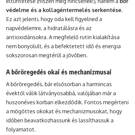
eltüntetése (hiszen még nincsenek!), hanem a
bőr
védelme és a kollagéntermelés serkentése
.
Ez azt jelenti, hogy oda kell figyelned a
napvédelemre, a hidratálásra és az
antioxidánsokra. A megfelelő rutin kialakítása
nem bonyolult, és a befektetett idő és energia
sokszorosan megtérül a jövőben.
A bőröregedés okai és mechanizmusai
A bőröregedés, bár elsősorban a harmincas
évektől válik látványosabbá, valójában már a
huszonéves korban elkezdődik. Fontos megérteni
a mögöttes okokat és mechanizmusokat, hogy
időben beavatkozhassunk és lassíthassuk a
folyamatot.