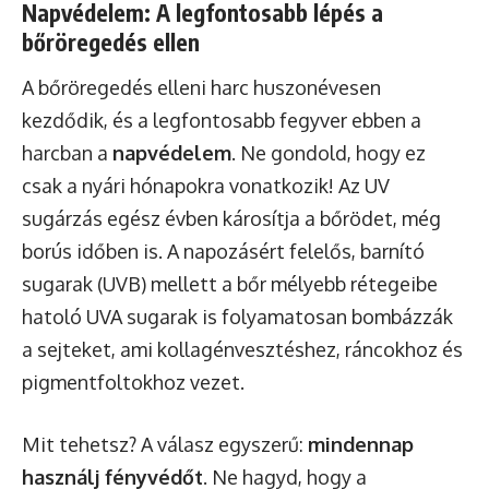
Napvédelem: A legfontosabb lépés a
bőröregedés ellen
A bőröregedés elleni harc huszonévesen
kezdődik, és a legfontosabb fegyver ebben a
harcban a
napvédelem
. Ne gondold, hogy ez
csak a nyári hónapokra vonatkozik! Az UV
sugárzás egész évben károsítja a bőrödet, még
borús időben is. A napozásért felelős, barnító
sugarak (UVB) mellett a bőr mélyebb rétegeibe
hatoló UVA sugarak is folyamatosan bombázzák
a sejteket, ami kollagénvesztéshez, ráncokhoz és
pigmentfoltokhoz vezet.
Mit tehetsz? A válasz egyszerű:
mindennap
használj fényvédőt
. Ne hagyd, hogy a