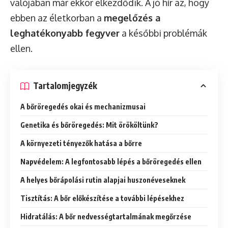
valójában már ekkor elkezdődik. A jó hír az, hogy
ebben az életkorban a
megelőzés a
leghatékonyabb fegyver
a későbbi problémák
ellen.
Tartalomjegyzék
A bőröregedés okai és mechanizmusai
Genetika és bőröregedés: Mit örököltünk?
A környezeti tényezők hatása a bőrre
Napvédelem: A legfontosabb lépés a bőröregedés ellen
A helyes bőrápolási rutin alapjai huszonéveseknek
Tisztítás: A bőr előkészítése a további lépésekhez
Hidratálás: A bőr nedvességtartalmának megőrzése