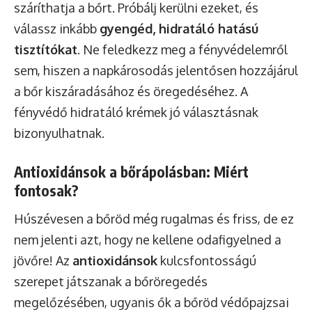
száríthatja a bőrt. Próbálj kerülni ezeket, és
válassz inkább
gyengéd, hidratáló hatású
tisztítókat
. Ne feledkezz meg a fényvédelemről
sem, hiszen a napkárosodás jelentősen hozzájárul
a bőr kiszáradásához és öregedéséhez. A
fényvédő hidratáló krémek jó választásnak
bizonyulhatnak.
Antioxidánsok a bőrápolásban: Miért
fontosak?
Húszévesen a bőröd még rugalmas és friss, de ez
nem jelenti azt, hogy ne kellene odafigyelned a
jövőre! Az
antioxidánsok
kulcsfontosságú
szerepet játszanak a bőröregedés
megelőzésében, ugyanis ők a bőröd védőpajzsai