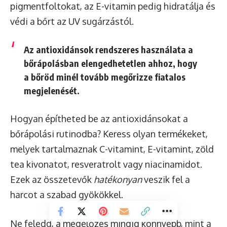
pigmentfoltokat, az E-vitamin pedig hidratálja és
védi a bőrt az UV sugárzástól.
Az antioxidánsok rendszeres használata a
bőrápolásban elengedhetetlen ahhoz, hogy
a bőröd minél tovább megőrizze fiatalos
megjelenését.
Hogyan építheted be az antioxidánsokat a
bőrápolási rutinodba? Keress olyan termékeket,
melyek tartalmaznak C-vitamint, E-vitamint, zöld
tea kivonatot, resveratrolt vagy niacinamidot.
Ezek az összetevők
hatékonyan
veszik fel a
harcot a szabad gyökökkel.
Ne feledd, a megelőzés mindig könnyebb, mint a