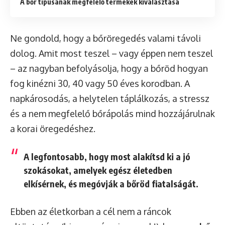
A bőr típusának megfelelő termékek kiválasztása
Ne gondold, hogy a bőröregedés valami távoli
dolog. Amit most teszel – vagy éppen nem teszel
– az nagyban befolyásolja, hogy a bőröd hogyan
fog kinézni 30, 40 vagy 50 éves korodban. A
napkárosodás, a helytelen táplálkozás, a stressz
és a nem megfelelő bőrápolás mind hozzájárulnak
a korai öregedéshez.
A
legfontosabb
, hogy most alakítsd ki a jó
szokásokat, amelyek egész életedben
elkísérnek, és megóvják a bőröd fiatalságát.
Ebben az életkorban a cél nem a ráncok