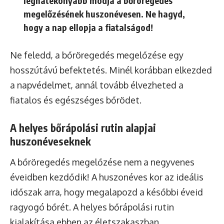
leghatékonyabb módja a bőröregedés
megelőzésének huszonévesen. Ne hagyd,
hogy a nap ellopja a fiatalságod!
Ne feledd, a bőröregedés megelőzése egy
hosszútávú befektetés. Minél korábban elkezded
a napvédelmet, annál tovább élvezheted a
fiatalos és egészséges bőrödet.
A helyes bőrápolási rutin alapjai
huszonéveseknek
A bőröregedés megelőzése nem a negyvenes
éveidben kezdődik! A huszonéves kor az ideális
időszak arra, hogy megalapozd a későbbi éveid
ragyogó bőrét. A helyes bőrápolási rutin
kialakítása ebben az életszakaszban