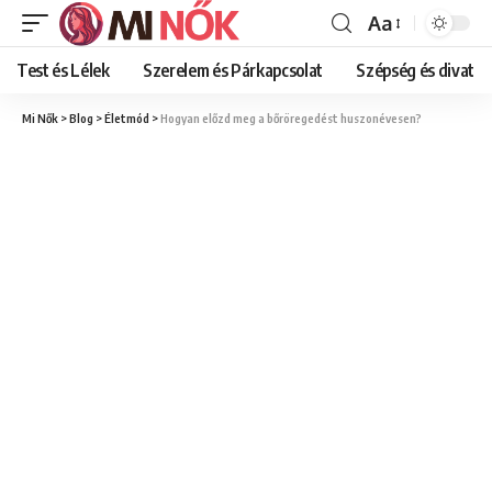
Aa
Font
Resizer
Test és Lélek
Szerelem és Párkapcsolat
Szépség és divat
Mi Nők
>
Blog
>
Életmód
>
Hogyan előzd meg a bőröregedést huszonévesen?