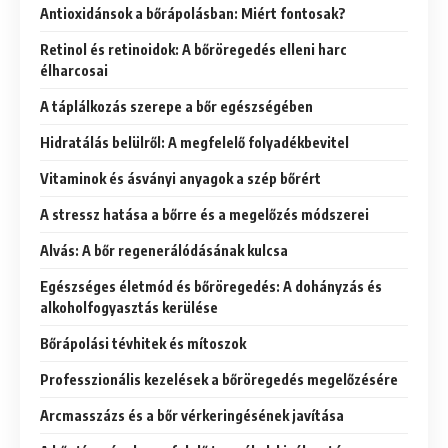
Antioxidánsok a bőrápolásban: Miért fontosak?
Retinol és retinoidok: A bőröregedés elleni harc
élharcosai
A táplálkozás szerepe a bőr egészségében
Hidratálás belülről: A megfelelő folyadékbevitel
Vitaminok és ásványi anyagok a szép bőrért
A stressz hatása a bőrre és a megelőzés módszerei
Alvás: A bőr regenerálódásának kulcsa
Egészséges életmód és bőröregedés: A dohányzás és
alkoholfogyasztás kerülése
Bőrápolási tévhitek és mítoszok
Professzionális kezelések a bőröregedés megelőzésére
Arcmasszázs és a bőr vérkeringésének javítása