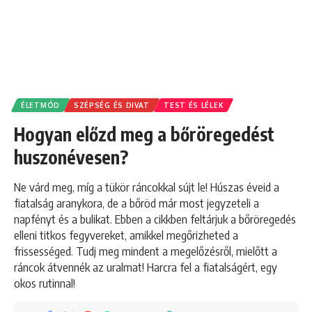
ÉLETMÓD
SZÉPSÉG ÉS DIVAT
TEST ÉS LÉLEK
Hogyan előzd meg a bőröregedést
huszonévesen?
Ne várd meg, míg a tükör ráncokkal sújt le! Húszas éveid a
fiatalság aranykora, de a bőröd már most jegyzeteli a
napfényt és a bulikat. Ebben a cikkben feltárjuk a bőröregedés
elleni titkos fegyvereket, amikkel megőrizheted a
frissességed. Tudj meg mindent a megelőzésről, mielőtt a
ráncok átvennék az uralmat! Harcra fel a fiatalságért, egy
okos rutinnal!