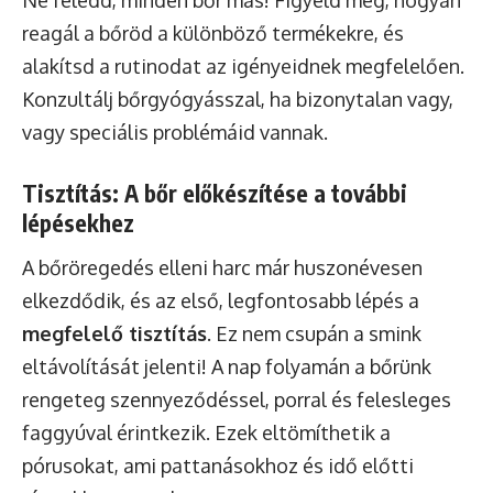
reagál a bőröd a különböző termékekre, és
alakítsd a rutinodat az igényeidnek megfelelően.
Konzultálj bőrgyógyásszal, ha bizonytalan vagy,
vagy speciális problémáid vannak.
Tisztítás: A bőr előkészítése a további
lépésekhez
A bőröregedés elleni harc már huszonévesen
elkezdődik, és az első, legfontosabb lépés a
megfelelő tisztítás
. Ez nem csupán a smink
eltávolítását jelenti! A nap folyamán a bőrünk
rengeteg szennyeződéssel, porral és felesleges
faggyúval érintkezik. Ezek eltömíthetik a
pórusokat, ami pattanásokhoz és idő előtti