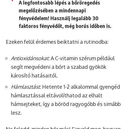
A
legfontosabb
lépés a bőröregedés
megelőzésében a mindennapi
fényvédelem! Használj legalább 30
faktoros fényvédőt, még borús időben is.
Ezeken felül érdemes beiktatni a rutinodba:
Antioxidánsokat:
A C-vitamin szérum például
segít megvédeni a bőrt a szabad gyökök
károsító hatásaitól.
Hámlasztást:
Hetente 1-2 alkalommal gyengéd
hámlasztással eltávolíthatod az elhalt
hámsejteket, így a bőröd ragyogóbb és simább
lesz.
Ne feledd, minden bőr más! Figyeld meg, hogyan