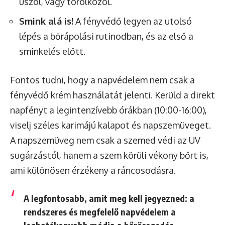
úszol, vagy törölközöl.
Smink alá is!
A fényvédő legyen az utolsó
lépés a bőrápolási rutinodban, és az első a
sminkelés előtt.
Fontos tudni, hogy a napvédelem nem csak a
fényvédő krém használatát jelenti. Kerüld a direkt
napfényt a legintenzívebb órákban (10:00-16:00),
viselj széles karimájú kalapot és napszemüveget.
A napszemüveg nem csak a szemed védi az UV
sugárzástól, hanem a szem körüli vékony bőrt is,
ami különösen érzékeny a ráncosodásra.
A legfontosabb, amit meg kell jegyezned: a
rendszeres és megfelelő napvédelem a