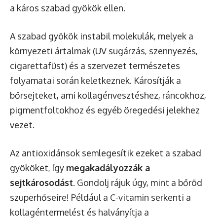
a káros szabad gyökök ellen.
A szabad gyökök instabil molekulák, melyek a
környezeti ártalmak (UV sugárzás, szennyezés,
cigarettafüst) és a szervezet természetes
folyamatai során keletkeznek. Károsítják a
bőrsejteket, ami kollagénvesztéshez, ráncokhoz,
pigmentfoltokhoz és egyéb öregedési jelekhez
vezet.
Az antioxidánsok semlegesítik ezeket a szabad
gyököket, így
megakadályozzák a
sejtkárosodást
. Gondolj rájuk úgy, mint a bőröd
szuperhőseire! Például a C-vitamin serkenti a
kollagéntermelést és halványítja a