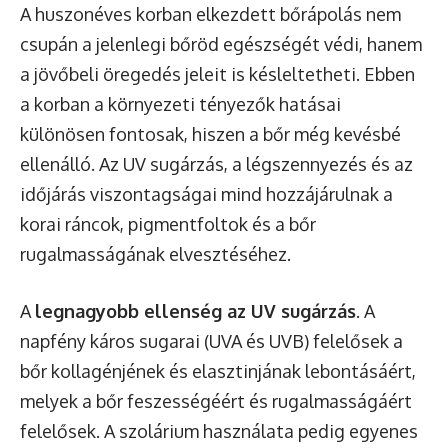
A huszonéves korban elkezdett bőrápolás nem
csupán a jelenlegi bőröd egészségét védi, hanem
a jövőbeli öregedés jeleit is késleltetheti. Ebben
a korban a környezeti tényezők hatásai
különösen fontosak, hiszen a bőr még kevésbé
ellenálló. Az UV sugárzás, a légszennyezés és az
időjárás viszontagságai mind hozzájárulnak a
korai ráncok, pigmentfoltok és a bőr
rugalmasságának elvesztéséhez.
A
legnagyobb ellenség az UV sugárzás
. A
napfény káros sugarai (UVA és UVB) felelősek a
bőr kollagénjének és elasztinjának lebontásáért,
melyek a bőr feszességéért és rugalmasságáért
felelősek. A szolárium használata pedig egyenes