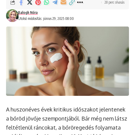
28 perc olvasás
Balogh Nóra
Utolsó módosítás: június 29, 2025 08:00
A huszonéves évek kritikus időszakot jelentenek
a bőröd jövője szempontjából. Bár még nem látsz
feltétlenül ráncokat, a bőröregedés folyamata