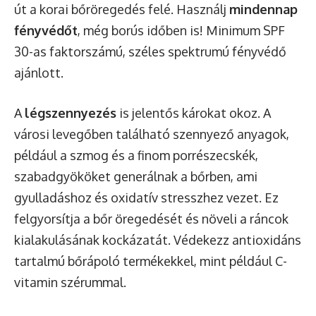
út a korai bőröregedés felé. Használj
mindennap
fényvédőt
, még borús időben is! Minimum SPF
30-as faktorszámú, széles spektrumú fényvédő
ajánlott.
A
légszennyezés
is jelentős károkat okoz. A
városi levegőben található szennyező anyagok,
például a szmog és a finom porrészecskék,
szabadgyököket generálnak a bőrben, ami
gyulladáshoz és oxidatív stresszhez vezet. Ez
felgyorsítja a bőr öregedését és növeli a ráncok
kialakulásának kockázatát. Védekezz antioxidáns
tartalmú bőrápoló termékekkel, mint például C-
vitamin szérummal.