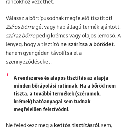
ráncokhoz vezethet.
Válassz a bőrtípusodnak megfelelő tisztítót!
Zsíros bőrre
gél vagy hab állagú termék ajánlott,
száraz bőrre
pedig krémes vagy olajos lemosó. A
lényeg, hogy a tisztító
ne szárítsa a bőrödet
,
hanem gyengéden távolítsa el a
szennyeződéseket.
A rendszeres és alapos tisztítás az alapja
minden bőrápolási rutinnak. Ha a bőröd nem
tiszta, a további termékek (szérumok,
krémek) hatóanyagai sem tudnak
megfelelően felszívódni.
Ne feledkezz meg a
kettős tisztításról
sem,