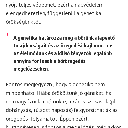
nyújt teljes védelmet, ezért a napvédelem
elengedhetetlen, függetlenül a genetikai
örökségünktől.
A genetika határozza meg a bőrünk alapvető
tulajdonságait és az öregedési hajlamot, de
az életmódunk és a külső tényezők legalább
annyira fontosak a bőröregedés
megelőzésében.
Fontos megjegyezni, hogy a genetika nem
mindenható. Hiába örököltünk jó géneket, ha
nem vigyázunk a bőrünkre, a káros szokások (pl.
dohányzás, túlzott napozás) felgyorsíthatják az
öregedési folyamatot. Éppen ezért,
huszonévesen is fontos a
megelőzés
, még akkor