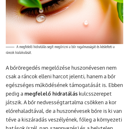
A megfelelő hidratálás segít megőrizni a bőr rugalmasságát és késlelteti a
ráncok kialakulását.
A bőröregedés megelőzése huszonévesen nem
csak a ráncok elleni harcot jelenti, hanem a bőr
egészséges működésének támogatását is. Ebben
pedig a
megfelelő hidratálás
kulcsszerepet
játszik. A bőr nedvességtartalma csökken a kor
előrehaladtával, de a huszonévesek bőre is ki van
téve a kiszáradás veszélyének, főleg a környezeti
hatások (szél, nap, szennyezés) és a helytelen