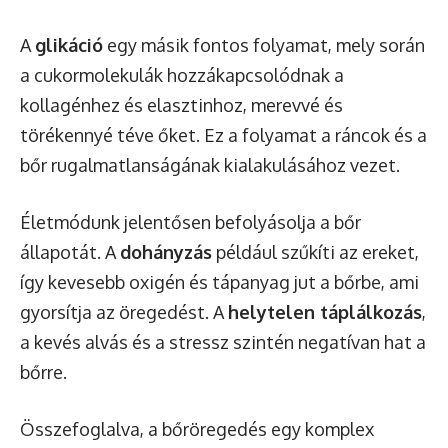
A
glikáció
egy másik fontos folyamat, mely során
a cukormolekulák hozzákapcsolódnak a
kollagénhez és elasztinhoz, merevvé és
törékennyé téve őket. Ez a folyamat a ráncok és a
bőr rugalmatlanságának kialakulásához vezet.
Életmódunk jelentősen befolyásolja a bőr
állapotát. A
dohányzás
például szűkíti az ereket,
így kevesebb oxigén és tápanyag jut a bőrbe, ami
gyorsítja az öregedést. A
helytelen táplálkozás
,
a kevés alvás és a stressz szintén negatívan hat a
bőrre.
Összefoglalva, a bőröregedés egy komplex