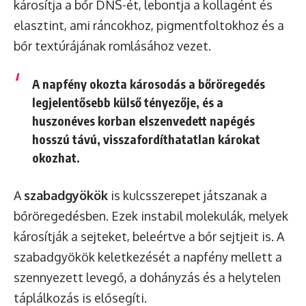
károsítja a bőr DNS-ét, lebontja a kollagént és
elasztint, ami ráncokhoz, pigmentfoltokhoz és a
bőr textúrájának romlásához vezet.
A napfény okozta károsodás a bőröregedés
legjelentősebb külső tényezője, és a
huszonéves korban elszenvedett napégés
hosszú távú, visszafordíthatatlan károkat
okozhat.
A
szabadgyökök
is kulcsszerepet játszanak a
bőröregedésben. Ezek instabil molekulák, melyek
károsítják a sejteket, beleértve a bőr sejtjeit is. A
szabadgyökök keletkezését a napfény mellett a
szennyezett levegő, a dohányzás és a helytelen
táplálkozás is elősegíti.