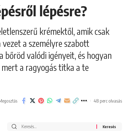
épésről lépésre?
letlenszerű krémektől, amik csak
 vezet a személyre szabott
a bőröd valódi igényeit, és hogyan
 mert a ragyogás titka a te
48 perc olvasás
Megosztás
Search
for: