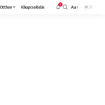
9
Otthon
Kikapcsolódás
Aa
Font
Resizer