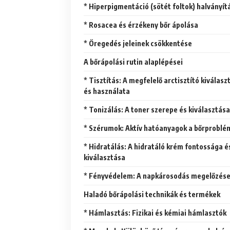
* Hiperpigmentáció (sötét foltok) halványít
* Rosacea és érzékeny bőr ápolása
* Öregedés jeleinek csökkentése
A bőrápolási rutin alaplépései
* Tisztítás: A megfelelő arctisztító kiválasztása
és használata
* Tonizálás: A toner szerepe és kiválasztása
* Szérumok: Aktív hatóanyagok a bőrprobl
* Hidratálás: A hidratáló krém fontossága és
kiválasztása
* Fényvédelem: A napkárosodás megelőzés
Haladó bőrápolási technikák és termékek
* Hámlasztás: Fizikai és kémiai hámlasztók