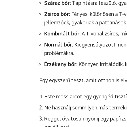
Száraz bőr:
Tapintásra feszülő, gya
Zsíros bőr:
Fényes, különösen a T-vo
jellemzőek, gyakoriak a pattanások
Kombinált bőr:
A T-vonal zsíros, mí
Normál bőr:
Kiegyensúlyozott, nem 
problémákra.
Érzékeny bőr:
Könnyen irritálódik, k
Egy egyszerű teszt, amit otthon is el
Este moss arcot egy gyengéd tisztí
Ne használj semmilyen más terméke
Reggel óvatosan nyomj egy papírzs