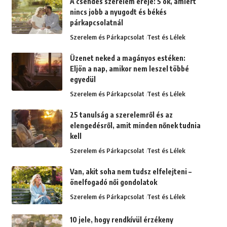
A csendes szerelem ereje: 5 ok, amiért
nincs jobb a nyugodt és békés
párkapcsolatnál
Szerelem és Párkapcsolat
Test és Lélek
Üzenet neked a magányos estéken:
Eljön a nap, amikor nem leszel többé
egyedül
Szerelem és Párkapcsolat
Test és Lélek
25 tanulság a szerelemről és az
elengedésről, amit minden nőnek tudnia
kell
Szerelem és Párkapcsolat
Test és Lélek
Van, akit soha nem tudsz elfelejteni –
önelfogadó női gondolatok
Szerelem és Párkapcsolat
Test és Lélek
10 jele, hogy rendkívül érzékeny