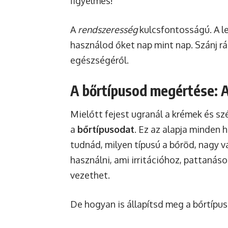
figyelmes!
A
rendszeresség
kulcsfontosságú. A l
használod őket nap mint nap. Szánj rá
egészségéről.
A bőrtípusod megértése: 
Mielőtt fejest ugranál a krémek és s
a
bőrtípusodat
. Ez az alapja minden 
tudnád, milyen típusú a bőröd, nagy 
használni, ami irritációhoz, pattaná
vezethet.
De hogyan is állapítsd meg a bőrtípu