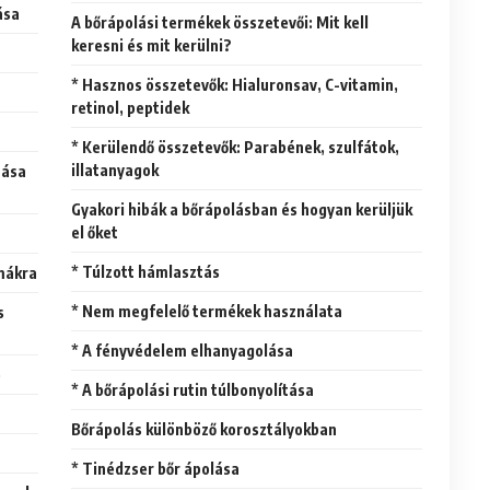
ása
A bőrápolási termékek összetevői: Mit kell
keresni és mit kerülni?
* Hasznos összetevők: Hialuronsav, C-vitamin,
retinol, peptidek
* Kerülendő összetevők: Parabének, szulfátok,
illatanyagok
Gyakori hibák a bőrápolásban és hogyan kerüljük
el őket
* Túlzott hámlasztás
émákra
* Nem megfelelő termékek használata
* A fényvédelem elhanyagolása
e
* A bőrápolási rutin túlbonyolítása
Bőrápolás különböző korosztályokban
* Tinédzser bőr ápolása