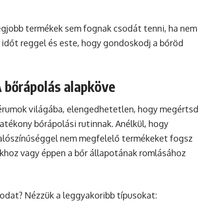
egjobb termékek sem fognak csodát tenni, ha nem
 időt reggel és este, hogy gondoskodj a bőröd
A bőrápolás alapköve
zérumok világába, elengedhetetlen, hogy megértsd
hatékony bőrápolási rutinnak. Anélkül, hogy
valószínűséggel nem megfelelő termékeket fogsz
sokhoz vagy éppen a bőr állapotának romlásához
sodat? Nézzük a leggyakoribb típusokat: