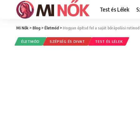
Test és Lélek
S
Mi Nők
>
Blog
>
Életmód
>
Hogyan építsd fel a saját bőrápolási rutinod
ÉLETMÓD
SZÉPSÉG ÉS DIVAT
TEST ÉS LÉLEK