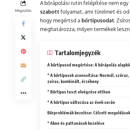
A bőrápolási rutin felépítése nem egy
Megosztás
szabott
folyamat, ami türelmet és oda
hogy megértsd a
bőrtípusodat
. Zsír
meghatározza, milyen termékek leszn
Tartalomjegyzék
A bőrtípusod megértése: A bőrápolás alapk
* A bőrtípusok azonosítása: Normál, száraz,
zsíros, kombinált, érzékeny
* Bőrtípus teszt elvégzése otthon
* A bőrtípus változása az évek során
Bőrproblémák kezelése: Célzott megoldáso
* Akne és pattanások kezelése