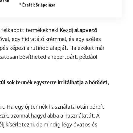
* Érett bőr ápolása
n felkapott termékeknek! Kezdj
alapvető
óval, egy hidratáló krémmel, és egy széles
pés képezi a rutinod alapját. Ha ezeket már
atosan bővítheted a repertoárt, például
úl sok termék egyszerre irritálhatja a bőrödet,
it
. Ha egy új termék használata után bőrpír,
kezik, azonnal hagyd abba a használatát. A
lj kísérletezni, de mindig légy óvatos és