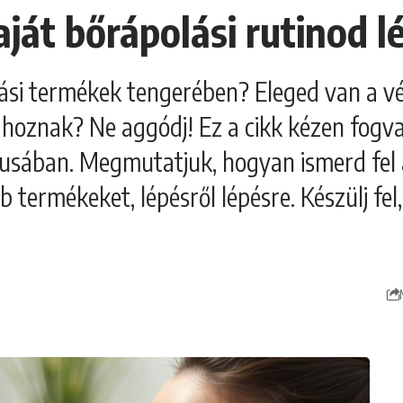
aját bőrápolási rutinod l
si termékek tengerében? Eleged van a vé
hoznak? Ne aggódj! Ez a cikk kézen fogva
ntusában. Megmutatjuk, hogyan ismerd fel 
termékeket, lépésről lépésre. Készülj fel,