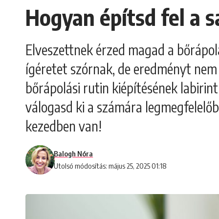
Hogyan építsd fel a s
Elveszettnek érzed magad a bőrápolá
ígéretet szórnak, de eredményt nem 
bőrápolási rutin kiépítésének labiri
válogasd ki a számára legmegfelelőbb 
kezedben van!
Balogh Nóra
Utolsó módosítás: május 25, 2025 01:18