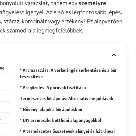
 bonyolult varázslat, hanem egy
személyre
figyelést igényel. Az első és legfontosabb lépés,
os, száraz, kombinált vagy érzékeny? Ez alapvetően
ek számodra a legmegfelelőbbek.
öve
* Arcmasszázs: A vérkeringés serkentése és a bőr
feszesítése
* Arcgőzölés: A pórusok tisztítása
Természetes bőrápolás: Alternatív megoldások
* Növényi olajok a bőrápolásban
k
* DIY arcmaszkok otthoni alapanyagokból
* A természetes összetevők előnyei és hátrányai