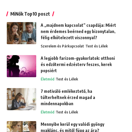
MiNők Top10 poszt
A „majdnem kapcsolat” csapdája: Miért
nem érdemes beérned egy bizonytalan,
félig elkötelezett viszonnyal?
Szerelem és Párkapcsolat
Test és Lélek
A legjobb farizom-gyakorlatok: otthoni
és edzőtermi edzésterv feszes, kerek
popsiért
Életmód
Test és Lélek
7 motiváló emlékeztető, ha
túlterheltnek érzed magad a
mindennapokban
Életmód
Test és Lélek
Mennyibe kerül egy valódi gyöngy
nyaklánc, és mitől függ az ára?