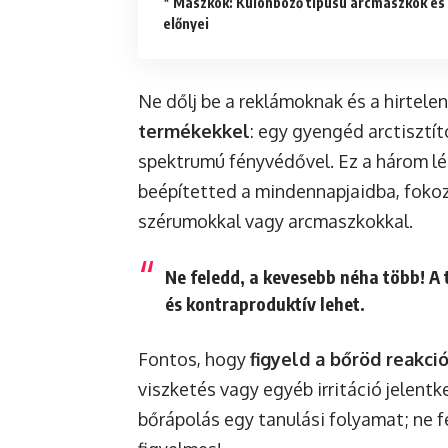
* Maszkok: Különböző típusú arcmaszkok és azok
előnyei
Ne dőlj be a reklámoknak és a hirtele
termékekkel
: egy gyengéd arctisztít
spektrumú fényvédővel. Ez a három lé
beépítetted a mindennapjaidba, fokoz
szérumokkal vagy arcmaszkokkal.
Ne feledd, a kevesebb néha több! A t
és kontraproduktív lehet.
Fontos, hogy
figyeld a bőröd reakció
viszketés vagy egyéb irritáció jelent
bőrápolás egy tanulási folyamat; ne fé