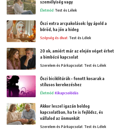
személyiség vagy
Életmód
Test és Lélek
Őszi extra arcpakolások: Így ápold a
bőröd, ha jön a hideg
Szépség és divat
Test és Lélek
20 ok, amiért már az elején véget érhet
a bimbózó kapcsolat
Szerelem és Párkapcsolat
Test és Lélek
Őszi biciklitúrák – fonott kosarak a
stílusos kerekezéshez
Életmód
Kikapcsolódás
Akkor leszel igazán boldog
kapcsolatban, ha te is fejlődsz, és
vállalod az önmunkát
Szerelem és Párkapcsolat
Test és Lélek