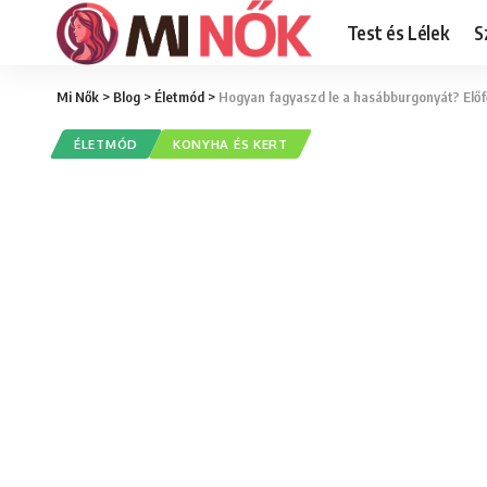
Test és Lélek
S
Mi Nők
>
Blog
>
Életmód
>
Hogyan fagyaszd le a hasábburgonyát? Elő
ÉLETMÓD
KONYHA ÉS KERT