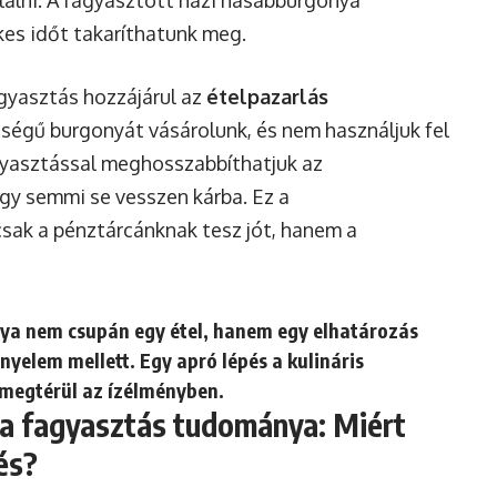
ékes időt takaríthatunk meg.
agyasztás hozzájárul az
ételpazarlás
ségű burgonyát vásárolunk, és nem használjuk fel
yasztással meghosszabbíthatjuk az
ogy semmi se vesszen kárba. Ez a
ak a pénztárcánknak tesz jót, hanem a
ya nem csupán egy étel, hanem egy elhatározás
yelem mellett. Egy apró lépés a kulináris
 megtérül az ízélményben.
 a fagyasztás tudománya: Miért
és?