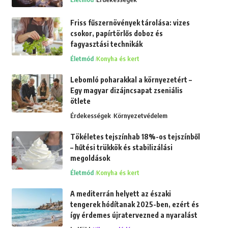
Friss fűszernövények tárolása: vizes
csokor, papírtörlős doboz és
fagyasztási technikák
Életmód
Konyha és kert
Lebomló poharakkal a környezetért –
Egy magyar dizájncsapat zseniális
ötlete
Érdekességek
Környezetvédelem
Tökéletes tejszínhab 18%-os tejszínből
– hűtési trükkök és stabilizálási
megoldások
Életmód
Konyha és kert
A mediterrán helyett az északi
tengerek hódítanak 2025-ben, ezért és
így érdemes újratervezned a nyaralást