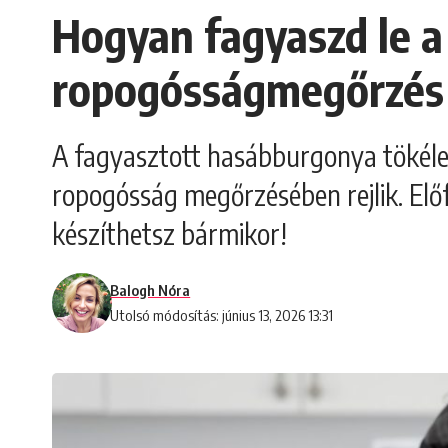
Hogyan fagyaszd le a
ropogósságmegőrzés
A fagyasztott hasábburgonya tökélet
ropogósság megőrzésében rejlik. Előf
készíthetsz bármikor!
Balogh Nóra
Utolsó módosítás: június 13, 2026 13:31