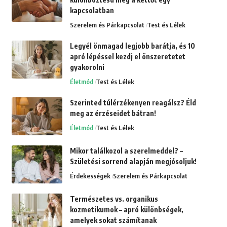
kapcsolatban
Szerelem és Párkapcsolat
Test és Lélek
Legyél önmagad legjobb barátja, és 10
apró lépéssel kezdj el önszeretetet
gyakorolni
Életmód
Test és Lélek
Szerinted túlérzékenyen reagálsz? Éld
meg az érzéseidet bátran!
Életmód
Test és Lélek
Mikor találkozol a szerelmeddel? –
Születési sorrend alapján megjósoljuk!
Érdekességek
Szerelem és Párkapcsolat
Természetes vs. organikus
kozmetikumok – apró különbségek,
amelyek sokat számítanak