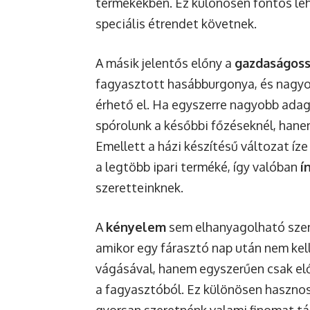
termékekben. Ez különösen fontos leh
speciális étrendet követnek.
A másik jelentős előny a
gazdaságos
fagyasztott hasábburgonya, és nagy
érhető el. Ha egyszerre nagyobb adag
spórolunk a későbbi főzéseknél, hane
Emellett a házi készítésű változat íze
a legtöbb ipari terméké, így valóban
í
szeretteinknek.
A
kényelem
sem elhanyagolható szem
amikor egy fárasztó nap után nem kel
vágásával, hanem egyszerűen csak el
a fagyasztóból. Ez különösen hasznos
gyorsan szeretnénk valami finomat tá