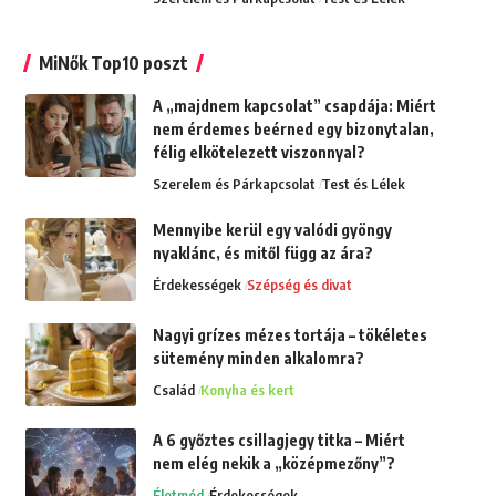
MiNők Top10 poszt
A „majdnem kapcsolat” csapdája: Miért
nem érdemes beérned egy bizonytalan,
félig elkötelezett viszonnyal?
Szerelem és Párkapcsolat
Test és Lélek
Mennyibe kerül egy valódi gyöngy
nyaklánc, és mitől függ az ára?
Érdekességek
Szépség és divat
Nagyi grízes mézes tortája – tökéletes
sütemény minden alkalomra?
Család
Konyha és kert
A 6 győztes csillagjegy titka – Miért
nem elég nekik a „középmezőny”?
Életmód
Érdekességek