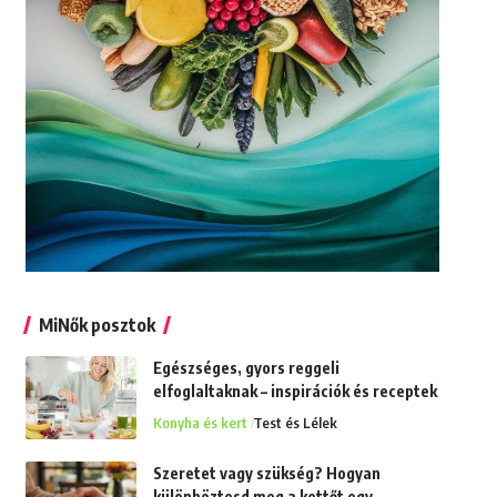
MiNők posztok
Egészséges, gyors reggeli
elfoglaltaknak – inspirációk és receptek
Konyha és kert
Test és Lélek
Szeretet vagy szükség? Hogyan
különböztesd meg a kettőt egy