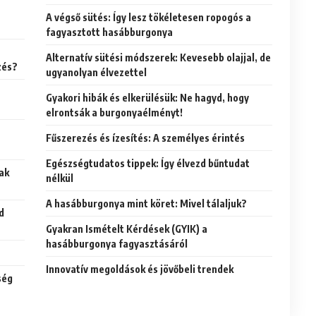
A végső sütés: Így lesz tökéletesen ropogós a
fagyasztott hasábburgonya
Alternatív sütési módszerek: Kevesebb olajjal, de
zés?
ugyanolyan élvezettel
Gyakori hibák és elkerülésük: Ne hagyd, hogy
elrontsák a burgonyaélményt!
Fűszerezés és ízesítés: A személyes érintés
Egészségtudatos tippek: Így élvezd bűntudat
ak
nélkül
A hasábburgonya mint köret: Mivel tálaljuk?
d
Gyakran Ismételt Kérdések (GYIK) a
hasábburgonya fagyasztásáról
Innovatív megoldások és jövőbeli trendek
ség