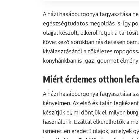
A házi hasábburgonya fagyasztása n
egészségtudatos megoldás is. Így po
olajjal készült, elkerülhetjük a tartó
következő sorokban részletesen bemu
kiválasztásától a tökéletes ropogóssá
konyhánkban is igazi gourmet élmény
Miért érdemes otthon lef
A házi hasábburgonya fagyasztása szá
kényelmen. Az első és talán legkézen
készítjük el, mi döntjük el, milyen bur
használunk. Ezáltal elkerülhetők a m
ismeretlen eredetű olajok, amelyek g