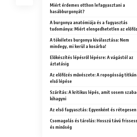
Miért érdemes otthon lefagyasztani a
hasábburgonyát?
A burgonya anatómiája és a fagyasztás
tudománya: Miért elengedhetetlen az előfő
A tökéletes burgonya kiválasztása: Nem
mindegy, mi kerül a kosárba!
Előkészítés lépésről lépésre: A vágástól az
áztatásig
Az előfőzés művészete: A ropogósság titkán
első lépése
Szárítás: A kritikus lépés, amit sosem szaba
kihagyni
Az első fagyasztás: Egyenként és rétegesen
Csomagolás és tárolás: Hosszú távú frisses
és minőség