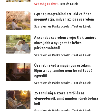
Szépség és divat
Test és Lélek
Egy nap megtalálod azt, aki valóban
megmutatja, milyen az igaz szerelem
Szerelem és Párkapcsolat
Test és Lélek
A csendes szerelem ereje: 5 ok, amiért
nincs jobb a nyugodt és békés
párkapcsolatnál
Szerelem és Párkapcsolat
Test és Lélek
Üzenet neked a magányos estéken:
Eljön a nap, amikor nem leszel többé
egyedül
Szerelem és Párkapcsolat
Test és Lélek
25 tanulság a szerelemről és az
elengedésről, amit minden nőnek tudnia
kell
Szerelem és Párkapcsolat
Test és Lélek