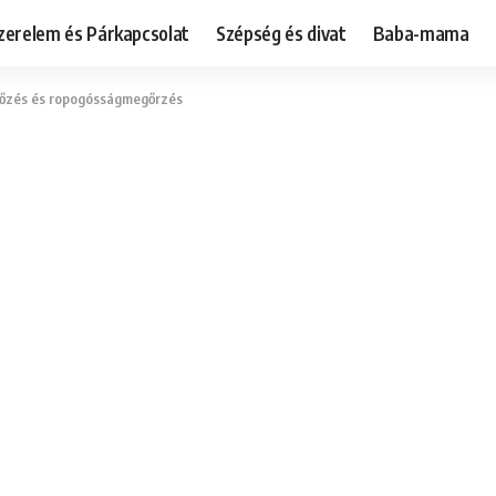
zerelem és Párkapcsolat
Szépség és divat
Baba-mama
főzés és ropogósságmegőrzés