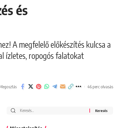
és és
z! A megfelelő előkészítés kulcsa a
l ízletes, ropogós falatokat
46 perc olvasás
Megosztás
Search
for: