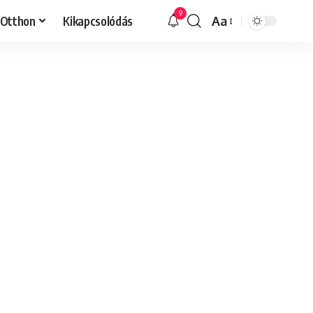
9
Otthon
Kikapcsolódás
Aa
Font
Resizer