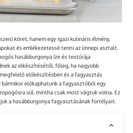
erű köret, hanem egy igazi kulináris élmény,
pokat és emlékezetessé tenni az ünnepi asztalt.
opogós hasábburgonya íze és textúrája
nek az elkészítésétől, főleg, ha nagyobb
a megfelelő előkészítésben és a fagyasztás
ogy bármikor előkaphatunk a fagyasztóból egy
 ropogósra sül, mintha csak most vágtuk volna. Ez
tjuk a hasábburgonya fagyasztásának fortélyait.