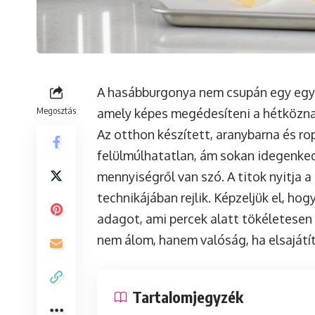
A hasábburgonya nem csupán egy egysz
Megosztás
amely képes megédesíteni a hétközna
Az otthon készített, aranybarna és r
felülmúlhatatlan, ám sokan idegenked
mennyiségről van szó. A titok nyitja 
technikájában rejlik. Képzeljük el, h
adagot, ami percek alatt tökéletesen
nem álom, hanem valóság, ha elsajátí
Tartalomjegyzék