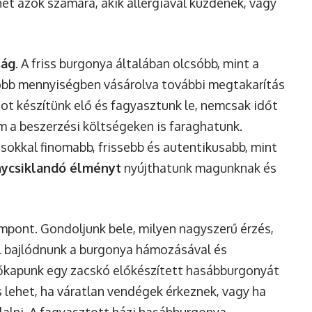
et azok számára, akik allergiával küzdenek, vagy
ság
. A friss burgonya általában olcsóbb, mint a
obb mennyiségben vásárolva további megtakarítás
ot készítünk elő és fagyasztunk le, nemcsak időt
m a beszerzési költségeken is faraghatunk.
 sokkal finomabb, frissebb és autentikusabb, mint
nycsiklandó élményt
nyújthatunk magunknak és
pont. Gondoljunk bele, milyen nagyszerű érzés,
l bajlódnunk a burgonya hámozásával és
őkapunk egy zacskó előkészített hasábburgonyát
 lehet, ha váratlan vendégek érkeznek, vagy ha
lalni. A fagyasztott házi hasábburgonya