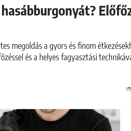
 hasábburgonyát? Előfőz
es megoldás a gyors és finom étkezésekhe
őzéssel és a helyes fagyasztási technikáva