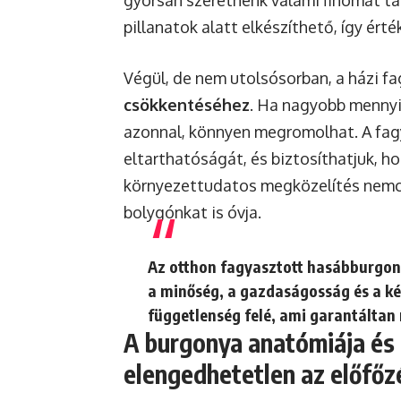
pillanatok alatt elkészíthető, így ért
Végül, de nem utolsósorban, a házi f
csökkentéséhez
. Ha nagyobb mennyi
azonnal, könnyen megromolhat. A fag
eltarthatóságát, és biztosíthatjuk, h
környezettudatos megközelítés nemcs
bolygónkat is óvja.
Az otthon fagyasztott hasábburgon
a minőség, a gazdaságosság és a kén
függetlenség felé, ami garantáltan
A burgonya anatómiája és
elengedhetetlen az előfőz