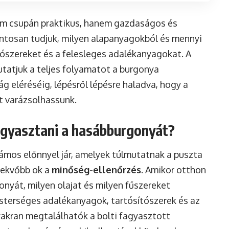
em csupán praktikus, hanem gazdaságos és
ntosan tudjuk, milyen alapanyagokból és mennyi
sítószereket és a felesleges adalékanyagokat. A
tatjuk a teljes folyamatot a burgonya
g eléréséig, lépésről lépésre haladva, hogy a
t varázsolhassunk.
agyasztani a hasábburgonyát?
mos előnnyel jár, amelyek túlmutatnak a puszta
fekvőbb ok a
minőség-ellenőrzés
. Amikor otthon
gonyát, milyen olajat és milyen fűszereket
esterséges adalékanyagok, tartósítószerek és az
yakran megtalálhatók a bolti fagyasztott