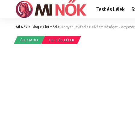
Test és Lélek
S
Mi Nők
>
Blog
>
Életmód
>
Hogyan javítsd az alvásminőséget – egyszer
ÉLETMÓD
TEST ÉS LÉLEK