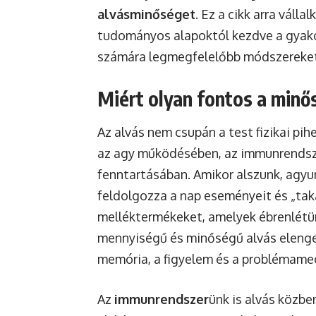
alvásminőséget
. Ez a cikk arra váll
tudományos alapoktól kezdve a gyakor
számára legmegfelelőbb módszereket 
Miért olyan fontos a minő
Az alvás nem csupán a test fizikai pih
az agy működésében, az immunrendsze
fenntartásában. Amikor alszunk, agyun
feldolgozza a nap eseményeit és „taka
melléktermékeket, amelyek ébrenlétü
mennyiségű és minőségű alvás elenged
memória, a figyelem és a problémam
Az
immunrendszer
ünk is alvás közbe