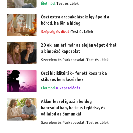
Életmód
Test és Lélek
Őszi extra arcpakolások: Így ápold a
bőröd, ha jön a hideg
Szépség és divat
Test és Lélek
20 ok, amiért már az elején véget érhet
a bimbózó kapcsolat
Szerelem és Párkapcsolat
Test és Lélek
Őszi biciklitúrák – fonott kosarak a
stílusos kerekezéshez
Életmód
Kikapcsolódás
Akkor leszel igazán boldog
kapcsolatban, ha te is fejlődsz, és
vállalod az önmunkát
Szerelem és Párkapcsolat
Test és Lélek