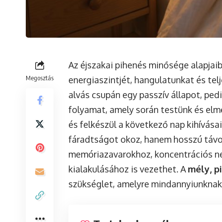
Az éjszakai pihenés minősége alapja
Megosztás
energiaszintjét, hangulatunkat és te
alvás csupán egy passzív állapot, ped
folyamat, amely során testünk és elm
és felkészül a következő nap kihívása
fáradtságot okoz, hanem hosszú táv
memóriazavarokhoz, koncentrációs ne
kialakulásához is vezethet. A
mély, p
szükséglet, amelyre mindannyiunknak 