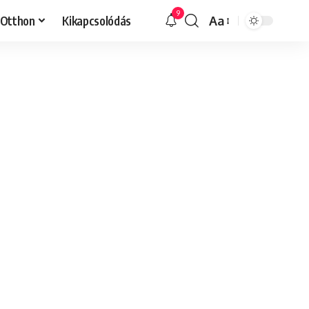
9
Otthon
Kikapcsolódás
Aa
Font
Resizer