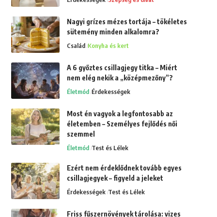
Nagyi grízes mézes tortája – tökéletes
sütemény minden alkalomra?
Család
Konyha és kert
A 6 győztes csillagjegy titka – Miért
nem elég nekik a „középmezőny”?
Életmód
Érdekességek
Most én vagyok a legfontosabb az
életemben – Személyes fejlődés női
szemmel
Életmód
Test és Lélek
Ezért nem érdeklődnek tovább egyes
csillagjegyek – figyeld a jeleket
Érdekességek
Test és Lélek
Friss fűszernövények tárolása: vizes