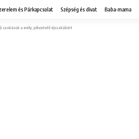
zerelem és Párkapcsolat
Szépség és divat
Baba-mama
ű szokások a mély, pihentető éjszakákért