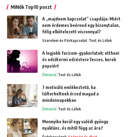
MiNők Top10 poszt
A „majdnem kapcsolat” csapdája: Miért
nem érdemes beérned egy bizonytalan,
félig elkötelezett viszonnyal?
Szerelem és Párkapcsolat
Test és Lélek
A legjobb farizom-gyakorlatok: otthoni
és edzőtermi edzésterv feszes, kerek
popsiért
Életmód
Test és Lélek
7 motiváló emlékeztető, ha
túlterheltnek érzed magad a
mindennapokban
Életmód
Test és Lélek
Mennyibe kerül egy valódi gyöngy
nyaklánc, és mitől függ az ára?
Érdekességek
Szépség és divat