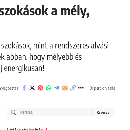
 szokások a mély,
szokások, mint a rendszeres alvási
nek abban, hogy mélyebb és
dj energikusan!
31 perc olvasás
Megosztás
Search
for: