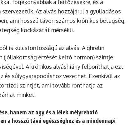
okkal fogékonyabbak a fertőzésekre, és a
 szervezetük. Az alvás hozzájárul a gyulladásos
ben, ami hosszú távon számos krónikus betegség,
etegség kockázatát mérsékli.
l is kulcsfontosságú az alvás. A ghrelin
n (jóllakottság érzését keltő hormon) szintje
ségével. A krónikus alváshiány felboríthatja ezt
z és súlygyarapodáshoz vezethet. Ezenkívül az
ortizol szintjét, ami tovább ronthatja az
zárhat minket.
ése, hanem az agy és a lélek mélyreható
len a hosszú távú egészséghez és a mindennapi