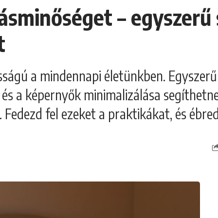
vásminőséget – egyszerű
t
sságú a mindennapi életünkben. Egyszerű 
a és a képernyők minimalizálása segíthet
 Fedezd fel ezeket a praktikákat, és ébre