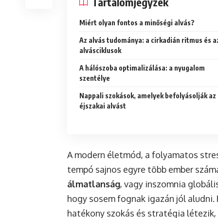
Tartalomjegyzék
Miért olyan fontos a minőségi alvás?
Az alvás tudománya: a cirkadián ritmus és a
alvásciklusok
A hálószoba optimalizálása: a nyugalom
szentélye
Nappali szokások, amelyek befolyásolják az
éjszakai alvást
A modern életmód, a folyamatos stres
tempó sajnos egyre több ember számár
álmatlanság
, vagy inszomnia globáli
hogy sosem fognak igazán jól aludni. 
hatékony szokás és stratégia létezik,