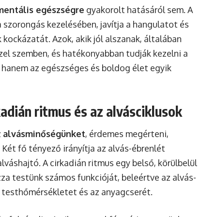
mentális egészségre
gyakorolt hatásáról sem. A
a szorongás kezelésében, javítja a hangulatot és
kockázatát. Azok, akik jól alszanak, általában
szel szemben, és hatékonyabban tudják kezelni a
s, hanem az egészséges és boldog élet egyik
adián ritmus és az alvásciklusok
z
alvásminőségünket
, érdemes megérteni,
Két fő tényező irányítja az alvás-ébrenlét
lváshajtó. A cirkadián ritmus egy belső, körülbelül
zza testünk számos funkcióját, beleértve az alvás-
a testhőmérsékletet és az anyagcserét.