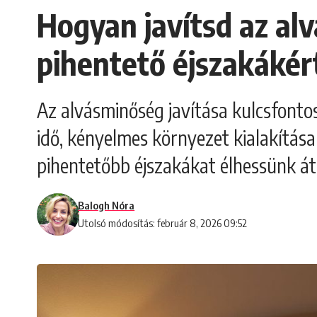
Hogyan javítsd az al
pihentető éjszakákér
Az alvásminőség javítása kulcsfonto
idő, kényelmes környezet kialakítás
pihentetőbb éjszakákat élhessünk át.
Balogh Nóra
Utolsó módosítás: február 8, 2026 09:52