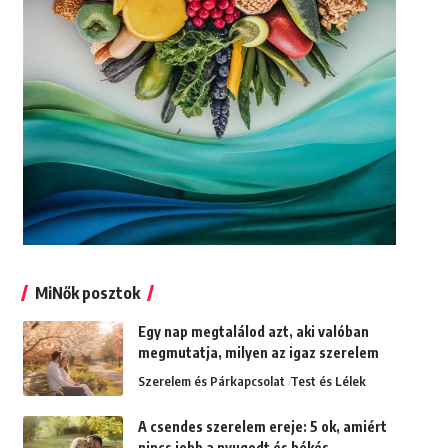
MiNők posztok
Egy nap megtalálod azt, aki valóban
megmutatja, milyen az igaz szerelem
Szerelem és Párkapcsolat
Test és Lélek
A csendes szerelem ereje: 5 ok, amiért
nincs jobb a nyugodt és békés