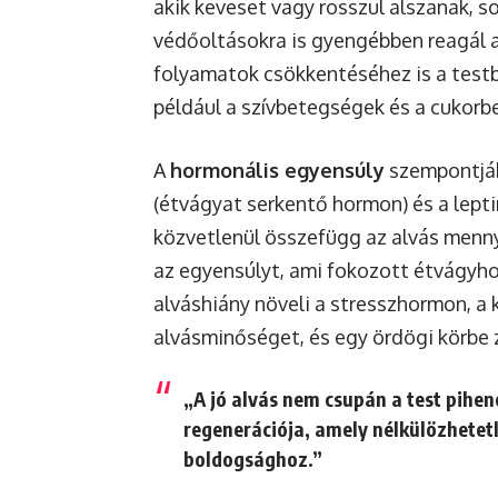
akik keveset vagy rosszul alszanak, s
védőoltásokra is gyengébben reagál a
folyamatok csökkentéséhez is a test
például a szívbetegségek és a cukorb
A
hormonális egyensúly
szempontjábó
(étvágyat serkentő hormon) és a lepti
közvetlenül összefügg az alvás mennyi
az egyensúlyt, ami fokozott étvágyho
alváshiány növeli a stresszhormon, a k
alvásminőséget, és egy ördögi körbe 
„A jó alvás nem csupán a test pihen
regenerációja, amely nélkülözhetet
boldogsághoz.”