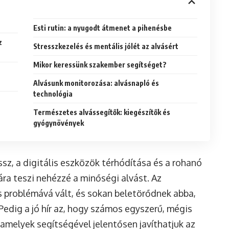
Esti rutin: a nyugodt átmenet a pihenésbe
z
Stresszkezelés és mentális jólét az alvásért
Mikor keressünk szakember segítséget?
Alvásunk monitorozása: alvásnapló és
technológia
Természetes alvássegítők: kiegészítők és
gyógynövények
sz, a digitális eszközök térhódítása és a rohanó
a teszi nehézzé a minőségi alvást. Az
s problémává vált, és sokan beletörődnek abba,
Pedig a jó hír az, hogy számos egyszerű, mégis
 amelyek segítségével jelentősen javíthatjuk az