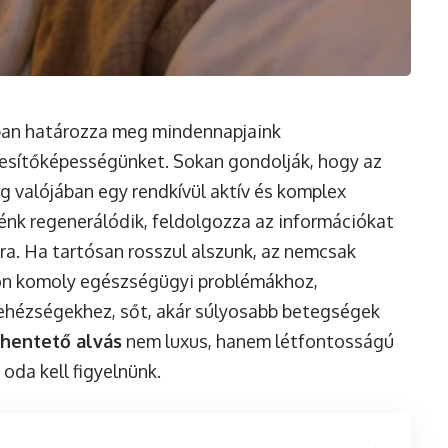
iban határozza meg mindennapjaink
ljesítőképességünket. Sokan gondolják, hogy az
ig valójában egy rendkívül aktív és komplex
énk regenerálódik, feldolgozza az információkat
ira. Ha tartósan rosszul alszunk, az nemcsak
on komoly egészségügyi problémákhoz,
hézségekhez, sőt, akár súlyosabb betegségek
ihentető alvás
nem luxus, hanem létfontosságú
oda kell figyelnünk.