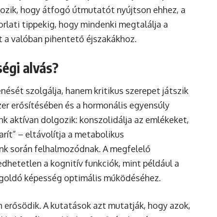
alkozik, hogy átfogó útmutatót nyújtson ehhez, a
lati tippekig, hogy mindenki megtalálja a
a valóban pihentető éjszakákhoz.
ségi alvás?
enését szolgálja, hanem kritikus szerepet játszik
r erősítésében és a hormonális egyensúly
k aktívan dolgozik: konszolidálja az emlékeket,
rít” – eltávolítja a metabolikus
nk során felhalmozódnak. A megfelelő
hetetlen a kognitív funkciók, mint például a
egoldó képesség optimális működéséhez.
n erősödik. A kutatások azt mutatják, hogy azok,