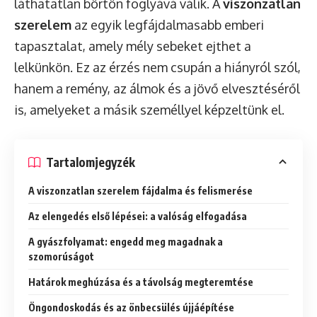
láthatatlan börtön foglyává válik. A
viszonzatlan
szerelem
az egyik legfájdalmasabb emberi
tapasztalat, amely mély sebeket ejthet a
lelkünkön. Ez az érzés nem csupán a hiányról szól,
hanem a remény, az álmok és a jövő elvesztéséről
is, amelyeket a másik személlyel képzeltünk el.
Tartalomjegyzék
A viszonzatlan szerelem fájdalma és felismerése
Az elengedés első lépései: a valóság elfogadása
A gyászfolyamat: engedd meg magadnak a
szomorúságot
Határok meghúzása és a távolság megteremtése
Öngondoskodás és az önbecsülés újjáépítése