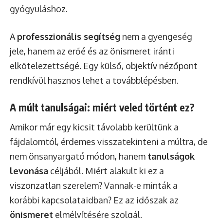
gyógyuláshoz.
A
professzionális segítség
nem a gyengeség
jele, hanem az erőé és az önismeret iránti
elkötelezettségé. Egy külső, objektív nézőpont
rendkívül hasznos lehet a továbblépésben.
A múlt tanulságai: miért veled történt ez?
Amikor már egy kicsit távolabb kerültünk a
fájdalomtól, érdemes visszatekinteni a múltra, de
nem önsanyargató módon, hanem
tanulságok
levonása
céljából. Miért alakult ki ez a
viszonzatlan szerelem? Vannak-e minták a
korábbi kapcsolataidban? Ez az időszak az
önismeret
elmélyítésére szolgál.