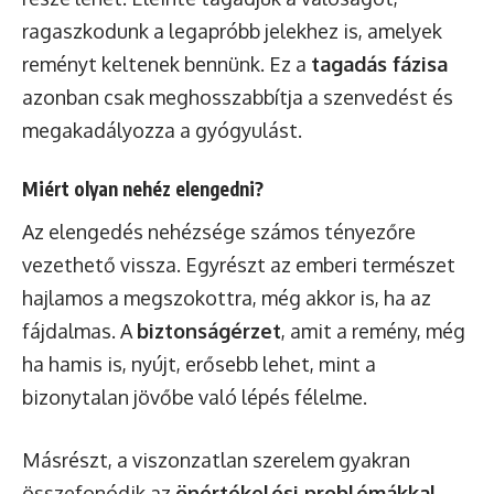
ragaszkodunk a legapróbb jelekhez is, amelyek
reményt keltenek bennünk. Ez a
tagadás fázisa
azonban csak meghosszabbítja a szenvedést és
megakadályozza a gyógyulást.
Miért olyan nehéz elengedni?
Az elengedés nehézsége számos tényezőre
vezethető vissza. Egyrészt az emberi természet
hajlamos a megszokottra, még akkor is, ha az
fájdalmas. A
biztonságérzet
, amit a remény, még
ha hamis is, nyújt, erősebb lehet, mint a
bizonytalan jövőbe való lépés félelme.
Másrészt, a viszonzatlan szerelem gyakran
összefonódik az
önértékelési problémákkal
.