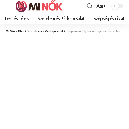
Aa
Font
Resizer
Test és Lélek
Szerelem és Párkapcsolat
Szépség és divat
Mi Nők
>
Blog
>
Szerelem és Párkapcsolat
>
Hogyan mondj búcsút egy viszonzatlan szerelemnek: Útmutató az elengedéshez és az újrakezdéshez