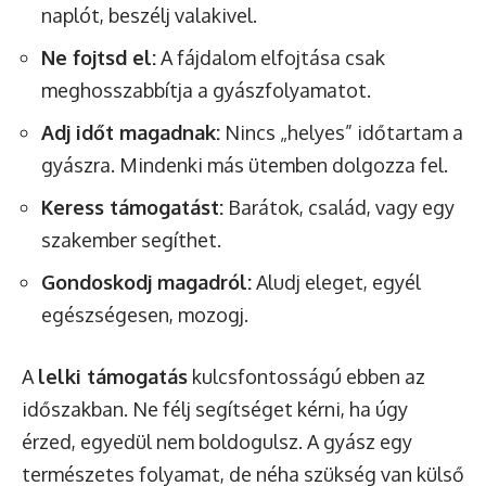
naplót, beszélj valakivel.
Ne fojtsd el:
A fájdalom elfojtása csak
meghosszabbítja a gyászfolyamatot.
Adj időt magadnak:
Nincs „helyes” időtartam a
gyászra. Mindenki más ütemben dolgozza fel.
Keress támogatást:
Barátok, család, vagy egy
szakember segíthet.
Gondoskodj magadról:
Aludj eleget, egyél
egészségesen, mozogj.
A
lelki támogatás
kulcsfontosságú ebben az
időszakban. Ne félj segítséget kérni, ha úgy
érzed, egyedül nem boldogulsz. A gyász egy
természetes folyamat, de néha szükség van külső