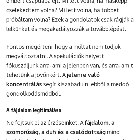
embert csapdába ejt. Mi lett volna, ha másképp
cselekedtem volna? Mi lett volna, ha többet
próbáltam volna? Ezek a gondolatok csak rágják a
lelkünket és megakadályozzák a továbblépést.
Fontos megérteni, hogy a múltat nem tudjuk
megváltoztatni. A spekulációk helyett
fókuszáljunk arra, ami a jelenben van, és arra, amit
tehetünk a jövőnkért. A
jelenre való
koncentrálás
segít kiszabadulni ebből a meddő
gondolkodásmódból.
A fájdalom legitimálása
Ne fojtsuk el az érzéseinket. A
fájdalom, a
szomorúság, a düh és a csalódottság
mind