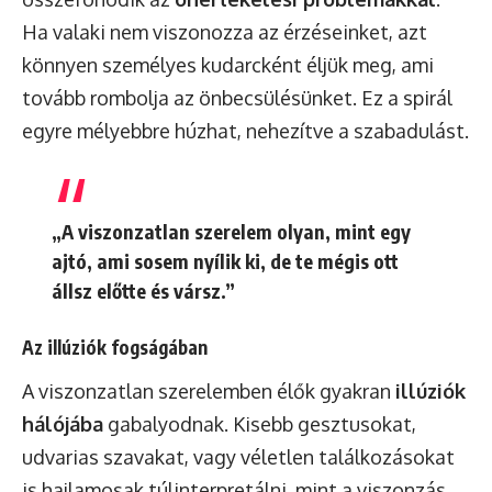
Ha valaki nem viszonozza az érzéseinket, azt
könnyen személyes kudarcként éljük meg, ami
tovább rombolja az önbecsülésünket. Ez a spirál
egyre mélyebbre húzhat, nehezítve a szabadulást.
„A viszonzatlan szerelem olyan, mint egy
ajtó, ami sosem nyílik ki, de te mégis ott
állsz előtte és vársz.”
Az illúziók fogságában
A viszonzatlan szerelemben élők gyakran
illúziók
hálójába
gabalyodnak. Kisebb gesztusokat,
udvarias szavakat, vagy véletlen találkozásokat
is hajlamosak túlinterpretálni, mint a viszonzás