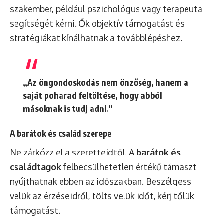
szakember, például pszichológus vagy terapeuta
segítségét kérni. Ők objektív támogatást és
stratégiákat kínálhatnak a továbblépéshez.
„Az öngondoskodás nem önzőség, hanem a
saját poharad feltöltése, hogy abból
másoknak is tudj adni.”
A barátok és család szerepe
Ne zárkózz el a szeretteidtől. A
barátok és
családtagok
felbecsülhetetlen értékű támaszt
nyújthatnak ebben az időszakban. Beszélgess
velük az érzéseidről, tölts velük időt, kérj tőlük
támogatást.