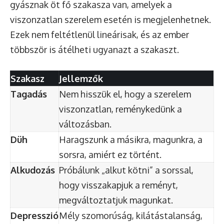
gyásznak öt fő szakasza van, amelyek a
viszonzatlan szerelem esetén is megjelenhetnek.
Ezek nem feltétlenül lineárisak, és az ember
többször is átélheti ugyanazt a szakaszt.
Szakasz
Jellemzők
Tagadás
Nem hisszük el, hogy a szerelem
viszonzatlan, reménykedünk a
változásban.
Düh
Haragszunk a másikra, magunkra, a
sorsra, amiért ez történt.
Alkudozás
Próbálunk „alkut kötni” a sorssal,
hogy visszakapjuk a reményt,
megváltoztatjuk magunkat.
Depresszió
Mély szomorúság, kilátástalanság,