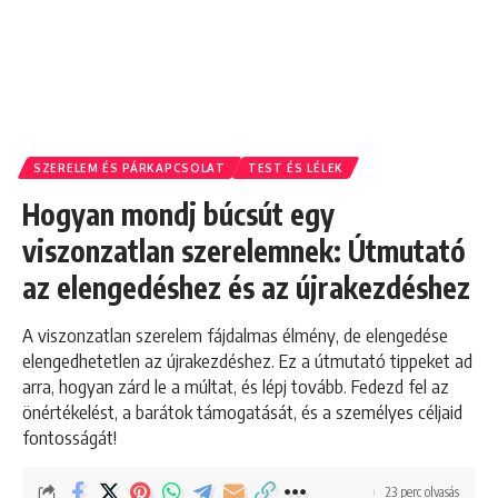
SZERELEM ÉS PÁRKAPCSOLAT
TEST ÉS LÉLEK
Hogyan mondj búcsút egy
viszonzatlan szerelemnek: Útmutató
az elengedéshez és az újrakezdéshez
A viszonzatlan szerelem fájdalmas élmény, de elengedése
elengedhetetlen az újrakezdéshez. Ez a útmutató tippeket ad
arra, hogyan zárd le a múltat, és lépj tovább. Fedezd fel az
önértékelést, a barátok támogatását, és a személyes céljaid
fontosságát!
23 perc olvasás