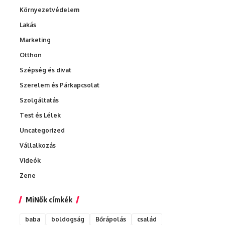
Környezetvédelem
Lakás
Marketing
Otthon
Szépség és divat
Szerelem és Párkapcsolat
Szolgáltatás
Test és Lélek
Uncategorized
Vállalkozás
Videók
Zene
MiNők címkék
baba
boldogság
Bőrápolás
család