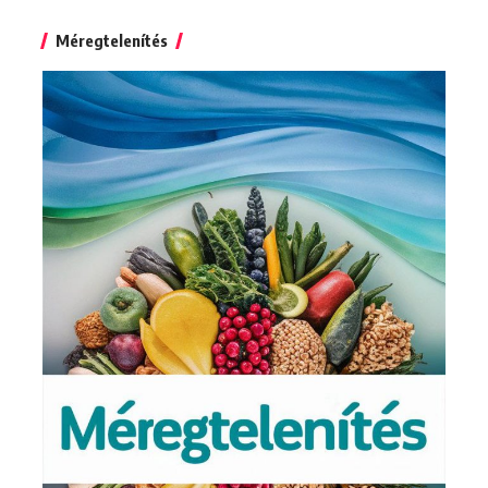
for:
Méregtelenítés