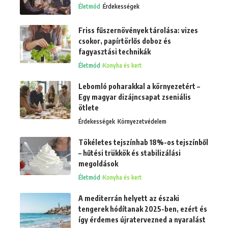
Életmód
Érdekességek
Friss fűszernövények tárolása: vizes
csokor, papírtörlős doboz és
fagyasztási technikák
Életmód
Konyha és kert
Lebomló poharakkal a környezetért –
Egy magyar dizájncsapat zseniális
ötlete
Érdekességek
Környezetvédelem
Tökéletes tejszínhab 18%-os tejszínből
– hűtési trükkök és stabilizálási
megoldások
Életmód
Konyha és kert
A mediterrán helyett az északi
tengerek hódítanak 2025-ben, ezért és
így érdemes újratervezned a nyaralást