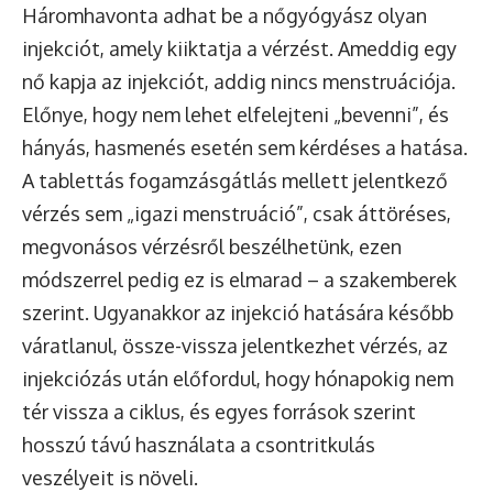
Háromhavonta adhat be a nőgyógyász olyan
injekciót, amely kiiktatja a vérzést. Ameddig egy
nő kapja az injekciót, addig nincs menstruációja.
Előnye, hogy nem lehet elfelejteni „bevenni”, és
hányás, hasmenés esetén sem kérdéses a hatása.
A tablettás fogamzásgátlás mellett jelentkező
vérzés sem „igazi menstruáció”, csak áttöréses,
megvonásos vérzésről beszélhetünk, ezen
módszerrel pedig ez is elmarad – a szakemberek
szerint. Ugyanakkor az injekció hatására később
váratlanul, össze-vissza jelentkezhet vérzés, az
injekciózás után előfordul, hogy hónapokig nem
tér vissza a ciklus, és egyes források szerint
hosszú távú használata a csontritkulás
veszélyeit is növeli.