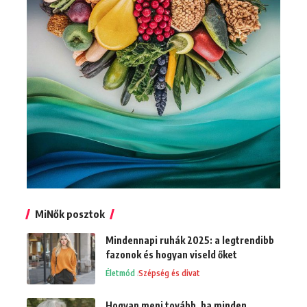
MiNők posztok
Mindennapi ruhák 2025: a legtrendibb
fazonok és hogyan viseld őket
Életmód
Szépség és divat
Hogyan menj tovább, ha minden