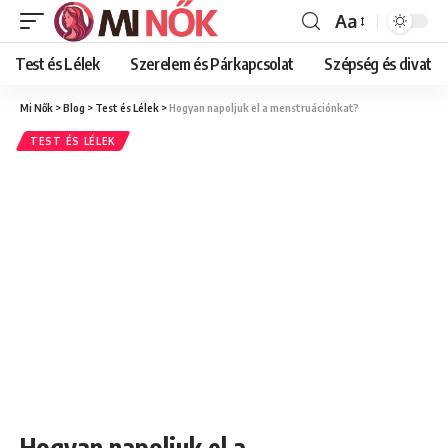
Aa
Font
Resizer
Test és Lélek
Szerelem és Párkapcsolat
Szépség és divat
Mi Nők
>
Blog
>
Test és Lélek
>
Hogyan napoljuk el a menstruációnkat?
TEST ÉS LÉLEK
Hogyan napoljuk el a