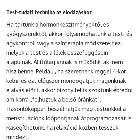
Test-tudati technika az elodázáshoz
Ha tartunk a hormonkészítményektől és
gyógyszerektől, akkor folyamodhatunk a test- és
agykontroll vagy a színterápia módszereihez,
melyek a test és a lélek összefüggésein
alapulnak. Állítólag annak is működik, aki nem
hisz benne. Például, ha szeretnénk reggel 4-kor
kelni, és ezt elégszer mondogatjuk magunknak
elalvás előtt, akkor bizony fel is szoktunk ébredni,
amikorra „felhúztuk a belső óránkat”.
Hasonlóképpen beszélhetjük meg testünkkel a
menstruációnk időpontjának átprogramozását is.
Rásegíthetünk, ha relaxáció közben tesszük
mindezt.