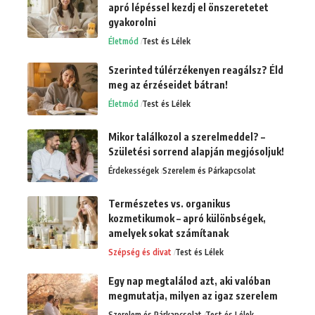
apró lépéssel kezdj el önszeretetet
gyakorolni
Életmód
Test és Lélek
Szerinted túlérzékenyen reagálsz? Éld
meg az érzéseidet bátran!
Életmód
Test és Lélek
Mikor találkozol a szerelmeddel? –
Születési sorrend alapján megjósoljuk!
Érdekességek
Szerelem és Párkapcsolat
Természetes vs. organikus
kozmetikumok – apró különbségek,
amelyek sokat számítanak
Szépség és divat
Test és Lélek
Egy nap megtalálod azt, aki valóban
megmutatja, milyen az igaz szerelem
Szerelem és Párkapcsolat
Test és Lélek