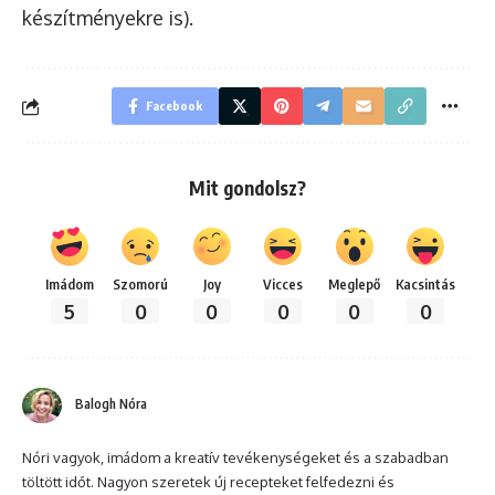
készítményekre is).
Facebook
Mit gondolsz?
Imádom
Szomorú
Joy
Vicces
Meglepő
Kacsintás
5
0
0
0
0
0
Balogh Nóra
Nóri vagyok, imádom a kreatív tevékenységeket és a szabadban
töltött időt. Nagyon szeretek új recepteket felfedezni és