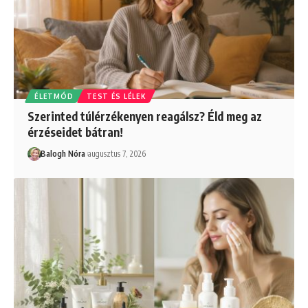
ÉLETMÓD
TEST ÉS LÉLEK
Szerinted túlérzékenyen reagálsz? Éld meg az
érzéseidet bátran!
Balogh Nóra
augusztus 7, 2026