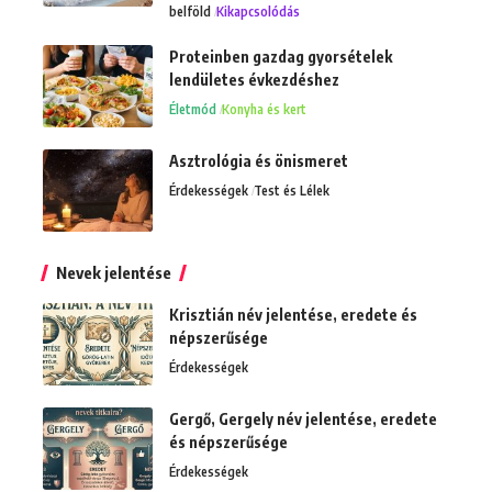
belföld
Kikapcsolódás
Proteinben gazdag gyorsételek
lendületes évkezdéshez
Életmód
Konyha és kert
Asztrológia és önismeret
Érdekességek
Test és Lélek
Nevek jelentése
Krisztián név jelentése, eredete és
népszerűsége
Érdekességek
Gergő, Gergely név jelentése, eredete
és népszerűsége
Érdekességek