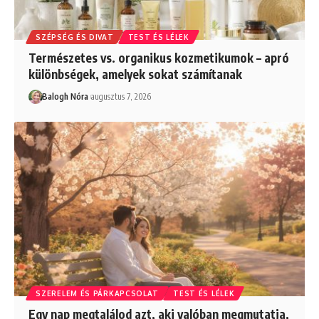
SZÉPSÉG ÉS DIVAT
TEST ÉS LÉLEK
Természetes vs. organikus kozmetikumok – apró
különbségek, amelyek sokat számítanak
Balogh Nóra
augusztus 7, 2026
SZERELEM ÉS PÁRKAPCSOLAT
TEST ÉS LÉLEK
Egy nap megtalálod azt, aki valóban megmutatja,