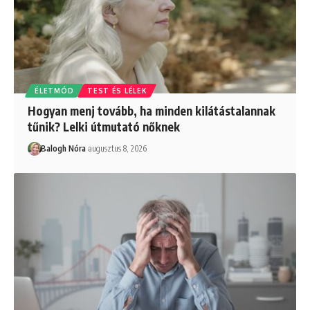
ÉLETMÓD
TEST ÉS LÉLEK
Hogyan menj tovább, ha minden kilátástalannak
tűnik? Lelki útmutató nőknek
Balogh Nóra
augusztus 8, 2026