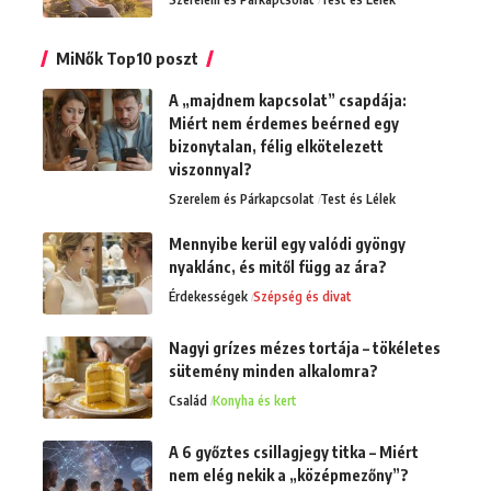
MiNők Top10 poszt
A „majdnem kapcsolat” csapdája:
Miért nem érdemes beérned egy
bizonytalan, félig elkötelezett
viszonnyal?
Szerelem és Párkapcsolat
Test és Lélek
Mennyibe kerül egy valódi gyöngy
nyaklánc, és mitől függ az ára?
Érdekességek
Szépség és divat
Nagyi grízes mézes tortája – tökéletes
sütemény minden alkalomra?
Család
Konyha és kert
A 6 győztes csillagjegy titka – Miért
nem elég nekik a „középmezőny”?