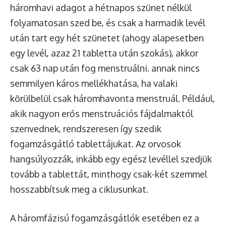
háromhavi adagot a hétnapos szünet nélkül
folyamatosan szed be, és csak a harmadik levél
után tart egy hét szünetet (ahogy alapesetben
egy levél, azaz 21 tabletta után szokás), akkor
csak 63 nap után fog menstruálni. annak nincs
semmilyen káros mellékhatása, ha valaki
körülbelül csak háromhavonta menstruál. Például,
akik nagyon erős menstruációs fájdalmaktól
szenvednek, rendszeresen így szedik
fogamzásgátló tablettájukat. Az orvosok
hangsúlyozzák, inkább egy egész levéllel szedjük
tovább a tablettát, minthogy csak-két szemmel
hosszabbítsuk meg a ciklusunkat.
A háromfázisú fogamzásgátlók esetében ez a