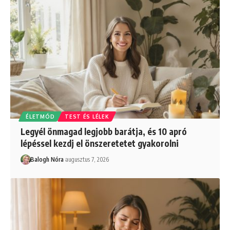
ÉLETMÓD
TEST ÉS LÉLEK
Legyél önmagad legjobb barátja, és 10 apró
lépéssel kezdj el önszeretetet gyakorolni
Balogh Nóra
augusztus 7, 2026