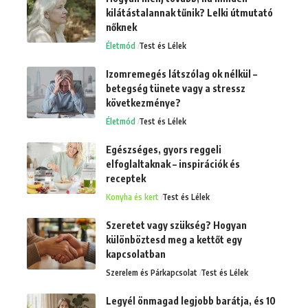
kilátástalannak tűnik? Lelki útmutató
nőknek
Életmód
Test és Lélek
Izomremegés látszólag ok nélkül –
betegség tünete vagy a stressz
következménye?
Életmód
Test és Lélek
Egészséges, gyors reggeli
elfoglaltaknak – inspirációk és
receptek
Konyha és kert
Test és Lélek
Szeretet vagy szükség? Hogyan
különböztesd meg a kettőt egy
kapcsolatban
Szerelem és Párkapcsolat
Test és Lélek
Legyél önmagad legjobb barátja, és 10