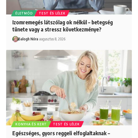
ÉLETMÓD
TEST ÉS LÉLEK
Izomremegés látszólag ok nélkül – betegség
tünete vagy a stressz következménye?
Balogh Nóra
augusztus 8, 2026
KONYHA ÉS KERT
TEST ÉS LÉLEK
Egészséges, gyors reggeli elfoglaltaknak –