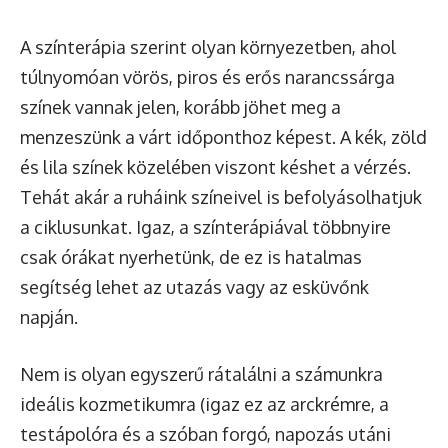
A színterápia szerint olyan környezetben, ahol
túlnyomóan vörös, piros és erős narancssárga
színek vannak jelen, korább jöhet meg a
menzeszünk a várt időponthoz képest. A kék, zöld
és lila színek közelében viszont késhet a vérzés.
Tehát akár a ruháink színeivel is befolyásolhatjuk
a ciklusunkat. Igaz, a színterápiával többnyire
csak órákat nyerhetünk, de ez is hatalmas
segítség lehet az utazás vagy az esküvőnk
napján.
Nem is olyan egyszerű rátalálni a számunkra
ideális kozmetikumra (igaz ez az arckrémre, a
testápolóra és a szóban forgó, napozás utáni