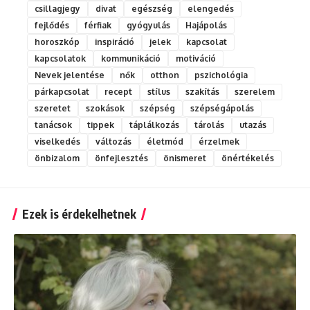
csillagjegy
divat
egészség
elengedés
fejlődés
férfiak
gyógyulás
Hajápolás
horoszkóp
inspiráció
jelek
kapcsolat
kapcsolatok
kommunikáció
motiváció
Nevek jelentése
nők
otthon
pszichológia
párkapcsolat
recept
stílus
szakítás
szerelem
szeretet
szokások
szépség
szépségápolás
tanácsok
tippek
táplálkozás
tárolás
utazás
viselkedés
változás
életmód
érzelmek
önbizalom
önfejlesztés
önismeret
önértékelés
Ezek is érdekelhetnek