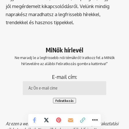
jól megérdemelt kikapcsolódásról. Velünk mindig
naprakész maradhatsz a legfrissebb hírekkel,
trendekkel és hasznos tippekkel.
MiNők hírlevél
Ne maradj le a legfrissebb női témákról! Iratkozz fel a MiNők
hírlevelére az alábbi Feliratkozás gombra kattintva!"
E-mail cím:
Az ezen a weboldalon található információk kizárólag szórakoztatási