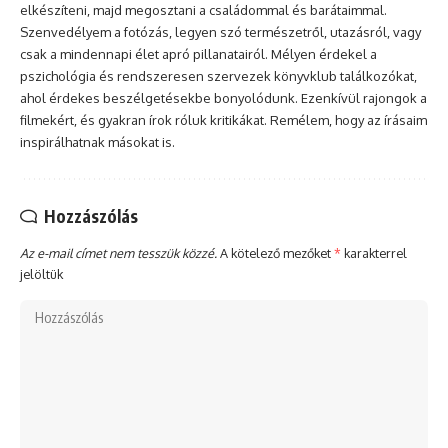
elkészíteni, majd megosztani a családommal és barátaimmal.
Szenvedélyem a fotózás, legyen szó természetről, utazásról, vagy
csak a mindennapi élet apró pillanatairól. Mélyen érdekel a
pszichológia és rendszeresen szervezek könyvklub találkozókat,
ahol érdekes beszélgetésekbe bonyolódunk. Ezenkívül rajongok a
filmekért, és gyakran írok róluk kritikákat. Remélem, hogy az írásaim
inspirálhatnak másokat is.
Hozzászólás
Az e-mail címet nem tesszük közzé.
A kötelező mezőket
*
karakterrel
jelöltük